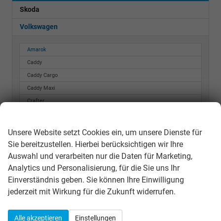
Skoda
Volkswagen
Amarok
Caddy
Caddy Cargo
Caddy Maxi
Crafter
Wir respektieren Ihre Privatsphäre
Crafter Kastenwagen
Golf
Unsere Website setzt Cookies ein, um unsere Dienste für
Golf Variant
Sie bereitzustellen. Hierbei berücksichtigen wir Ihre
ID. BUZZ
Auswahl und verarbeiten nur die Daten für Marketing,
ID. Cross
Analytics und Personalisierung, für die Sie uns Ihr
ID. Polo
Einverständnis geben. Sie können Ihre Einwilligung
jederzeit mit Wirkung für die Zukunft widerrufen.
ID.3
ID.7
Passat Variant
Alle akzeptieren
Einstellungen