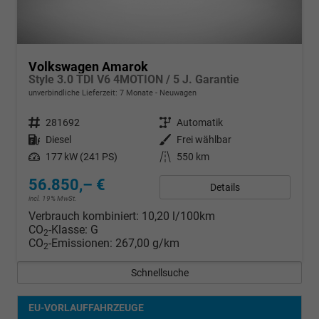
Volkswagen Amarok
Style 3.0 TDI V6 4MOTION / 5 J. Garantie
unverbindliche Lieferzeit:
7 Monate
Neuwagen
Fahrzeugnr.
281692
Getriebe
Automatik
Kraftstoff
Diesel
Außenfarbe
Frei wählbar
Leistung
177 kW (241 PS)
Kilometerstand
550 km
56.850,– €
Details
incl. 19% MwSt.
Verbrauch kombiniert:
10,20 l/100km
CO
-Klasse:
G
2
CO
-Emissionen:
267,00 g/km
2
Schnellsuche
EU-VORLAUFFAHRZEUGE