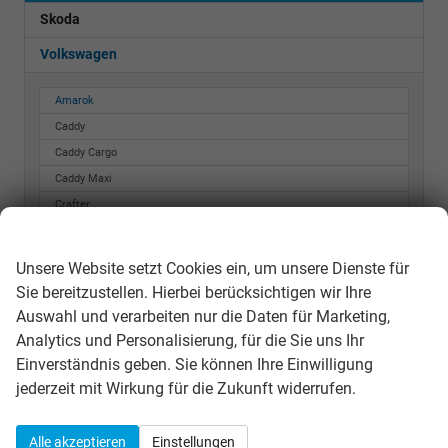
Skoda
Volkswagen
Amarok
Caddy
Caddy Cargo
Caddy Maxi
Crafter
Wir respektieren Ihre Privatsphäre
Crafter Kastenwagen
Golf
Unsere Website setzt Cookies ein, um unsere Dienste für
Golf Variant
Sie bereitzustellen. Hierbei berücksichtigen wir Ihre
ID. BUZZ
Auswahl und verarbeiten nur die Daten für Marketing,
ID. Cross
Analytics und Personalisierung, für die Sie uns Ihr
ID. Polo
Einverständnis geben. Sie können Ihre Einwilligung
jederzeit mit Wirkung für die Zukunft widerrufen.
ID.3
ID.7
Passat Variant
Alle akzeptieren
Einstellungen