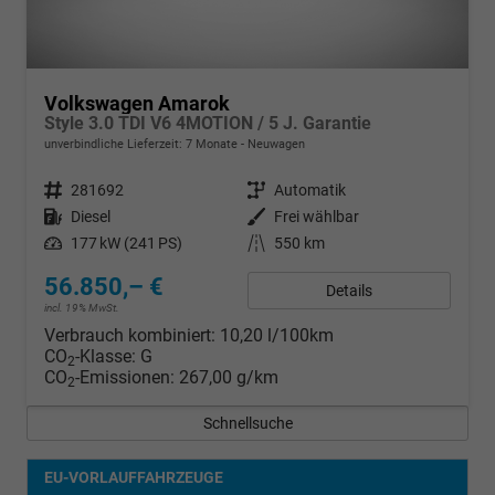
Volkswagen Amarok
Style 3.0 TDI V6 4MOTION / 5 J. Garantie
unverbindliche Lieferzeit:
7 Monate
Neuwagen
Fahrzeugnr.
281692
Getriebe
Automatik
Kraftstoff
Diesel
Außenfarbe
Frei wählbar
Leistung
177 kW (241 PS)
Kilometerstand
550 km
56.850,– €
Details
incl. 19% MwSt.
Verbrauch kombiniert:
10,20 l/100km
CO
-Klasse:
G
2
CO
-Emissionen:
267,00 g/km
2
Schnellsuche
EU-VORLAUFFAHRZEUGE