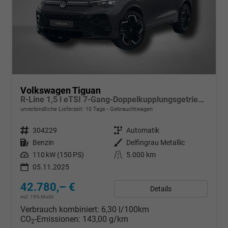
Volkswagen Tiguan
R-Line 1,5 l eTSI 7-Gang-Doppelkupplungsgetriebe DSG
unverbindliche Lieferzeit:
10 Tage
Gebrauchtwagen
Fahrzeugnr.
304229
Getriebe
Automatik
Kraftstoff
Benzin
Außenfarbe
Delfingrau Metallic
Leistung
110 kW (150 PS)
Kilometerstand
5.000 km
05.11.2025
42.780,– €
Details
incl. 19% MwSt.
Verbrauch kombiniert:
6,30 l/100km
CO
-Emissionen:
143,00 g/km
2