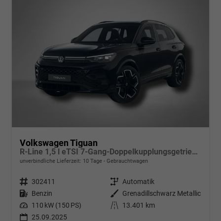
Volkswagen Tiguan
R-Line 1,5 l eTSI 7-Gang-Doppelkupplungsgetriebe DSG
unverbindliche Lieferzeit:
10 Tage
Gebrauchtwagen
Fahrzeugnr.
302411
Getriebe
Automatik
Kraftstoff
Benzin
Außenfarbe
Grenadillschwarz Metallic
Leistung
110 kW (150 PS)
Kilometerstand
13.401 km
25.09.2025