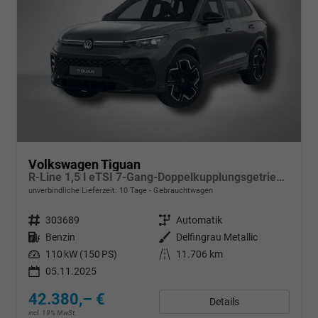
Volkswagen Tiguan
R-Line 1,5 l eTSI 7-Gang-Doppelkupplungsgetriebe DSG
unverbindliche Lieferzeit:
10 Tage
Gebrauchtwagen
Fahrzeugnr.
303689
Getriebe
Automatik
Kraftstoff
Benzin
Außenfarbe
Delfingrau Metallic
Leistung
110 kW (150 PS)
Kilometerstand
11.706 km
05.11.2025
42.380,– €
Details
incl. 19% MwSt.