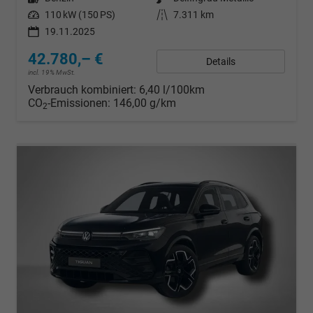
Leistung
110 kW (150 PS)
Kilometerstand
7.311 km
19.11.2025
42.780,– €
Details
incl. 19% MwSt.
Verbrauch kombiniert:
6,40 l/100km
CO
-Emissionen:
146,00 g/km
2