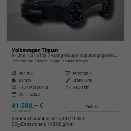
Volkswagen Tiguan
R-Line 1,5 l eTSI 7-Gang-Doppelkupplungsgetriebe DSG
unverbindliche Lieferzeit:
10 Tage
Gebrauchtwagen
Fahrzeugnr.
304386
Getriebe
Automatik
Kraftstoff
Benzin
Außenfarbe
Urano Grau
Leistung
110 kW (150 PS)
Kilometerstand
5.000 km
03.11.2025
41.580,– €
Details
incl. 19% MwSt.
Verbrauch kombiniert:
6,30 l/100km
CO
-Emissionen:
143,00 g/km
2