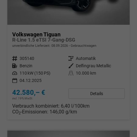
Volkswagen Tiguan
R-Line 1.5 eTSI 7-Gang-DSG
unverbindliche Lieferzeit:
08.09.2026
Gebrauchtwagen
Fahrzeugnr.
305140
Getriebe
Automatik
Kraftstoff
Benzin
Außenfarbe
Delfingrau Metallic
Leistung
110 kW (150 PS)
Kilometerstand
10.000 km
04.12.2025
42.580,– €
Details
incl. 19% MwSt.
Verbrauch kombiniert:
6,40 l/100km
CO
-Emissionen:
146,00 g/km
2