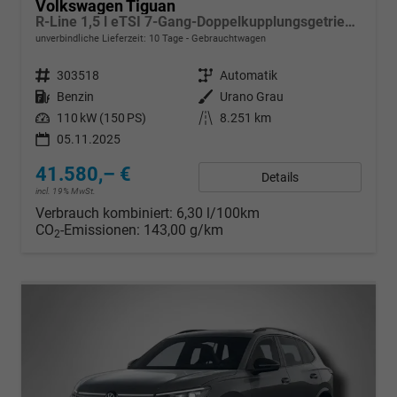
Volkswagen Tiguan
R-Line 1,5 l eTSI 7-Gang-Doppelkupplungsgetriebe DSG
unverbindliche Lieferzeit:
10 Tage
Gebrauchtwagen
Fahrzeugnr.
303518
Getriebe
Automatik
Kraftstoff
Benzin
Außenfarbe
Urano Grau
Leistung
110 kW (150 PS)
Kilometerstand
8.251 km
05.11.2025
41.580,– €
Details
incl. 19% MwSt.
Verbrauch kombiniert:
6,30 l/100km
CO
-Emissionen:
143,00 g/km
2