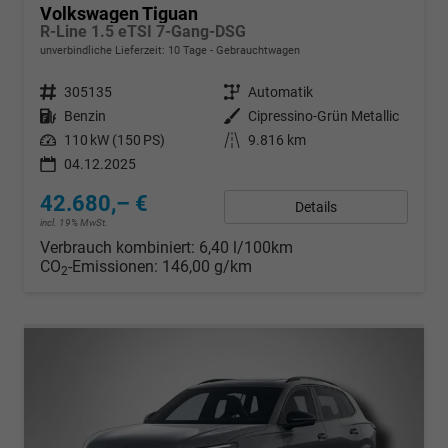
Volkswagen Tiguan
R-Line 1.5 eTSI 7-Gang-DSG
unverbindliche Lieferzeit:
10 Tage
Gebrauchtwagen
Fahrzeugnr.
305135
Getriebe
Automatik
Kraftstoff
Benzin
Außenfarbe
Cipressino-Grün Metallic
Leistung
110 kW (150 PS)
Kilometerstand
9.816 km
04.12.2025
42.680,– €
Details
incl. 19% MwSt.
Verbrauch kombiniert:
6,40 l/100km
CO
-Emissionen:
146,00 g/km
2