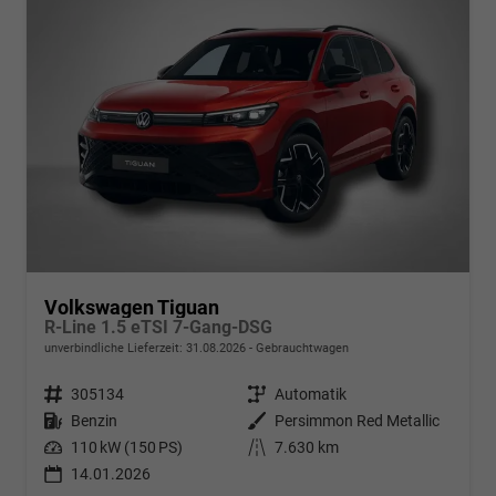
Volkswagen Tiguan
R-Line 1.5 eTSI 7-Gang-DSG
unverbindliche Lieferzeit:
31.08.2026
Gebrauchtwagen
Fahrzeugnr.
305134
Getriebe
Automatik
Kraftstoff
Benzin
Außenfarbe
Persimmon Red Metallic
Leistung
110 kW (150 PS)
Kilometerstand
7.630 km
14.01.2026