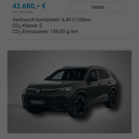
42.680,– €
Details
incl. 19% MwSt.
Verbrauch kombiniert:
6,40 l/100km
CO
-Klasse:
E
2
CO
-Emissionen:
146,00 g/km
2