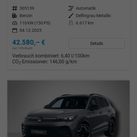
Fahrzeugnr.
305139
Getriebe
Automatik
Kraftstoff
Benzin
Außenfarbe
Delfingrau Metallic
Leistung
110 kW (150 PS)
Kilometerstand
6.617 km
04.12.2025
42.580,– €
Details
incl. 19% MwSt.
Verbrauch kombiniert:
6,40 l/100km
CO
-Emissionen:
146,00 g/km
2