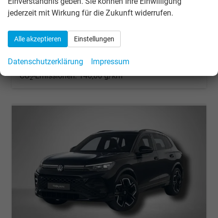
Einverständnis geben. Sie können Ihre Einwilligung
Kraftstoff
Benzin
Außenfarbe
Grenadillschwarz Metallic
jederzeit mit Wirkung für die Zukunft widerrufen.
Leistung
110 kW (150 PS)
Kilometerstand
15.594 km
04.12.2025
Alle akzeptieren
Einstellungen
42.280,– €
Details
incl. 19% MwSt.
Datenschutzerklärung
Impressum
Verbrauch kombiniert:
6,40 l/100km
CO
-Emissionen:
146,00 g/km
2