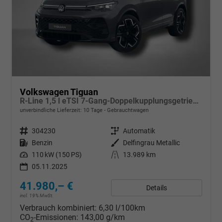
Volkswagen Tiguan
R-Line 1,5 l eTSI 7-Gang-Doppelkupplungsgetriebe DSG
unverbindliche Lieferzeit:
10 Tage
Gebrauchtwagen
Fahrzeugnr.
304230
Getriebe
Automatik
Kraftstoff
Benzin
Außenfarbe
Delfingrau Metallic
Leistung
110 kW (150 PS)
Kilometerstand
13.989 km
05.11.2025
41.980,– €
Details
incl. 19% MwSt.
Verbrauch kombiniert:
6,30 l/100km
CO
-Emissionen:
143,00 g/km
2