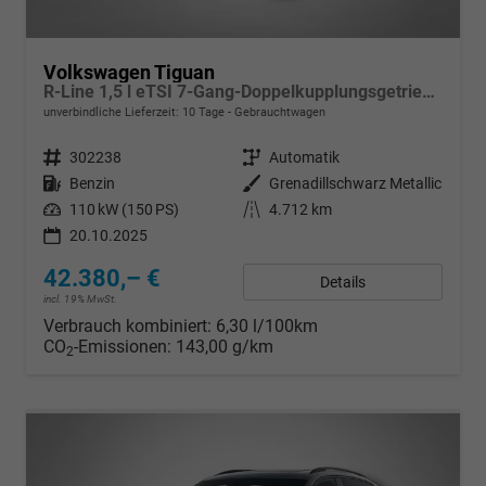
Volkswagen Tiguan
R-Line 1,5 l eTSI 7-Gang-Doppelkupplungsgetriebe DSG
unverbindliche Lieferzeit:
10 Tage
Gebrauchtwagen
Fahrzeugnr.
302238
Getriebe
Automatik
Kraftstoff
Benzin
Außenfarbe
Grenadillschwarz Metallic
Leistung
110 kW (150 PS)
Kilometerstand
4.712 km
20.10.2025
42.380,– €
Details
incl. 19% MwSt.
Verbrauch kombiniert:
6,30 l/100km
CO
-Emissionen:
143,00 g/km
2