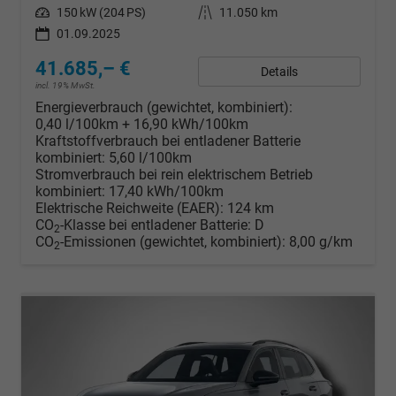
Leistung
150 kW (204 PS)
Kilometerstand
11.050 km
01.09.2025
41.685,– €
Details
incl. 19% MwSt.
Energieverbrauch (gewichtet, kombiniert):
0,40 l/100km + 16,90 kWh/100km
Kraftstoffverbrauch bei entladener Batterie
kombiniert:
5,60 l/100km
Stromverbrauch bei rein elektrischem Betrieb
kombiniert:
17,40 kWh/100km
Elektrische Reichweite (EAER):
124 km
CO
-Klasse bei entladener Batterie:
D
2
CO
-Emissionen (gewichtet, kombiniert):
8,00 g/km
2