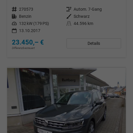
Fahrzeugnr.
270573
Getriebe
Autom. 7-Gang
Kraftstoff
Benzin
Außenfarbe
Schwarz
Leistung
132 kW (179 PS)
Kilometerstand
44.596 km
13.10.2017
23.450,– €
Details
Differenzbesteuert