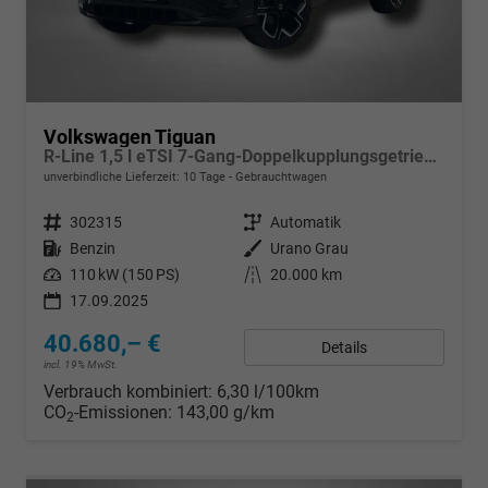
Volkswagen Tiguan
R-Line 1,5 l eTSI 7-Gang-Doppelkupplungsgetriebe DSG
unverbindliche Lieferzeit:
10 Tage
Gebrauchtwagen
Fahrzeugnr.
302315
Getriebe
Automatik
Kraftstoff
Benzin
Außenfarbe
Urano Grau
Leistung
110 kW (150 PS)
Kilometerstand
20.000 km
17.09.2025
40.680,– €
Details
incl. 19% MwSt.
Verbrauch kombiniert:
6,30 l/100km
CO
-Emissionen:
143,00 g/km
2