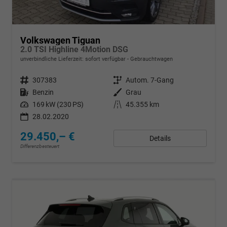
Volkswagen Tiguan
2.0 TSI Highline 4Motion DSG
unverbindliche Lieferzeit: sofort verfügbar
Gebrauchtwagen
Fahrzeugnr.
307383
Getriebe
Autom. 7-Gang
Kraftstoff
Benzin
Außenfarbe
Grau
Leistung
169 kW (230 PS)
Kilometerstand
45.355 km
28.02.2020
29.450,– €
Details
Differenzbesteuert