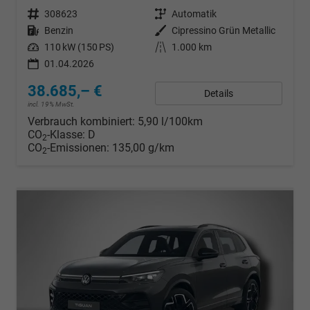
Fahrzeugnr.
308623
Getriebe
Automatik
Kraftstoff
Benzin
Außenfarbe
Cipressino Grün Metallic
Leistung
110 kW (150 PS)
Kilometerstand
1.000 km
01.04.2026
38.685,– €
Details
incl. 19% MwSt.
Verbrauch kombiniert:
5,90 l/100km
CO
-Klasse:
D
2
CO
-Emissionen:
135,00 g/km
2