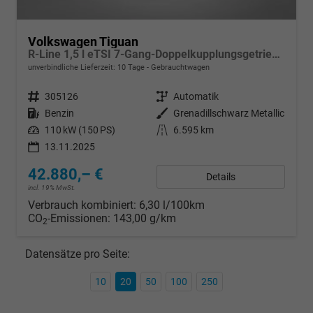
Volkswagen Tiguan
R-Line 1,5 l eTSI 7-Gang-Doppelkupplungsgetriebe DSG
unverbindliche Lieferzeit:
10 Tage
Gebrauchtwagen
Fahrzeugnr.
305126
Getriebe
Automatik
Kraftstoff
Benzin
Außenfarbe
Grenadillschwarz Metallic
Leistung
110 kW (150 PS)
Kilometerstand
6.595 km
13.11.2025
42.880,– €
Details
incl. 19% MwSt.
Verbrauch kombiniert:
6,30 l/100km
CO
-Emissionen:
143,00 g/km
2
Datensätze pro Seite:
10
20
50
100
250