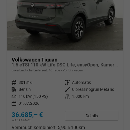
Volkswagen Tiguan
1.5 eTSI 110 kW Life DSG Life, easyOpen, Kamera, LED-Plus, Winterpaket
unverbindliche Lieferzeit:
10 Tage
Vorführwagen
Fahrzeugnr.
301316
Getriebe
Automatik
Kraftstoff
Benzin
Außenfarbe
Cipressinogrün Metallic
Leistung
110 kW (150 PS)
Kilometerstand
1.000 km
01.07.2026
36.685,– €
Details
incl. 19% MwSt.
Verbrauch kombiniert:
5,90 l/100km