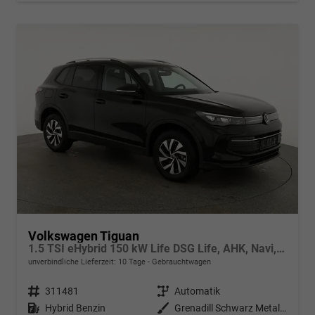
Volkswagen Tiguan
1.5 TSI eHybrid 150 kW Life DSG Life, AHK, Navi, ParkAssist, 5-J Garantie
unverbindliche Lieferzeit:
10 Tage
Gebrauchtwagen
Fahrzeugnr.
311481
Getriebe
Automatik
Kraftstoff
Hybrid Benzin
Außenfarbe
Grenadill Schwarz Metallic