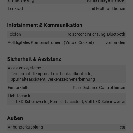
Klimatisierung
Klimaanlage manuell
Lenkrad
mit Multifunktionen
Infotainment & Kommunikation
Telefon
Freisprecheinrichtung, Bluetooth
Volldigitales Kombiinstrument (Virtual Cockpit)
vorhanden
Sicherheit & Assistenz
Assistenzsysteme
Tempomat, Tempomat mit Lenkradkontrolle,
Spurhalteassistent, Verkehrzeichenerkennung
Einparkhilfe
Park Distance Control hinten
Lichttechnik
LED-Scheinwerfer, Fernlichtassistent, Voll-LED Scheinwerfer
Außen
Anhängerkupplung
Fest