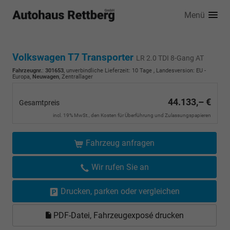
Menü
Volkswagen T7 Transporter
LR 2.0 TDI 8-Gang AT
Fahrzeugnr.
:
301653
, unverbindliche Lieferzeit:
10 Tage
, Landesversion: EU -
Europa,
Neuwagen
, Zentrallager
44.133,– €
Gesamtpreis
incl. 19% MwSt., den Kosten für Überführung und Zulassungspapieren
Fahrzeug anfragen
Wir rufen Sie an
Drucken, parken oder vergleichen
PDF-Datei, Fahrzeugexposé drucken