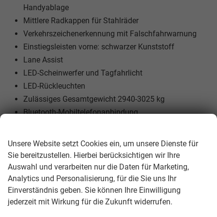
Handyablage
Mittlere Radkappen für Stahlräder
Verkehrszeichenerkennung mit Falschfahrwarnung
Einstiegsleisten vorne: schwarzer Kunststoff
Lane Assist
LED-Scheinwerfer und Tagfahrlicht
LED-Rückleuchten
Zulässiges Gesamtgewicht 2940-3025 kg
Bluetooth-Mobiltelefonanbindung
Multifunktionslenkrad
Wir respektieren Ihre Privatsphäre
Sommerreifen: Good Year
Unsere Website setzt Cookies ein, um unsere Dienste für
Einparkhilfe hinten
Sie bereitzustellen. Hierbei berücksichtigen wir Ihre
Radio 33 cm (13") Farb-Touchscreen
Auswahl und verarbeiten nur die Daten für Marketing,
Kabelloses App Connect
Analytics und Personalisierung, für die Sie uns Ihr
Einverständnis geben. Sie können Ihre Einwilligung
VW Connect Vorbereitung
jederzeit mit Wirkung für die Zukunft widerrufen.
5G-Modem
Ladungssicherungsösen im Laderaum (8 Stück)