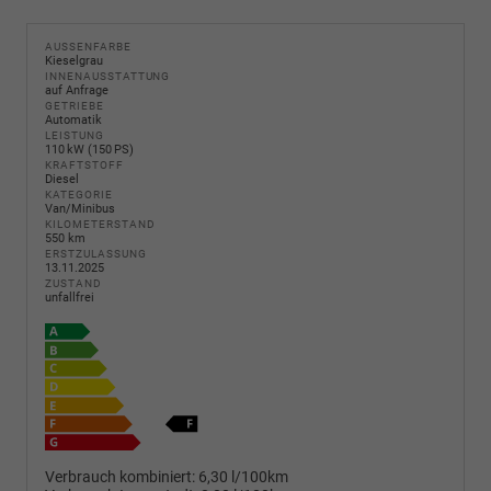
AUSSENFARBE
Kieselgrau
INNENAUSSTATTUNG
auf Anfrage
GETRIEBE
Automatik
LEISTUNG
110 kW (150 PS)
KRAFTSTOFF
Diesel
KATEGORIE
Van/Minibus
KILOMETERSTAND
550 km
ERSTZULASSUNG
13.11.2025
ZUSTAND
unfallfrei
Verbrauch kombiniert:
6,30 l/100km