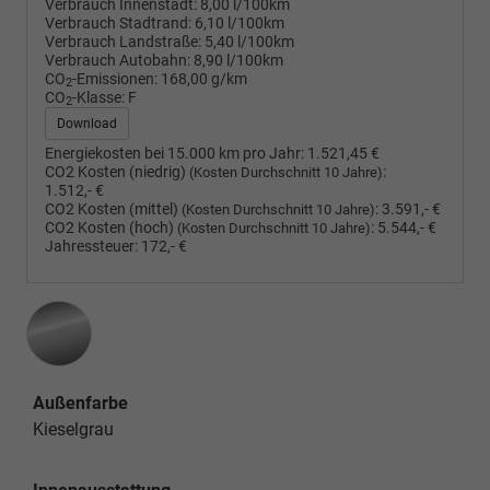
Verbrauch Innenstadt:
8,00 l/100km
Verbrauch Stadtrand:
6,10 l/100km
Verbrauch Landstraße:
5,40 l/100km
Verbrauch Autobahn:
8,90 l/100km
CO
-Emissionen:
168,00 g/km
2
CO
-Klasse:
F
2
Download
Energiekosten bei 15.000 km pro Jahr:
1.521,45 €
CO2 Kosten (niedrig)
:
(Kosten Durchschnitt 10 Jahre)
1.512,- €
CO2 Kosten (mittel)
:
3.591,- €
(Kosten Durchschnitt 10 Jahre)
CO2 Kosten (hoch)
:
5.544,- €
(Kosten Durchschnitt 10 Jahre)
Jahressteuer:
172,- €
Außenfarbe
Kieselgrau