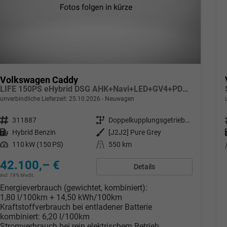
Volkswagen Caddy
LIFE 150PS eHybrid DSG AHK+Navi+LED+GV4+PDC+Sitzheiz+App-Connect
unverbindliche Lieferzeit:
25.10.2026
Neuwagen
Fahrzeugnr.
311887
Getriebe
Doppelkupplungsgetriebe (DSG)
Kraftstoff
Hybrid Benzin
Außenfarbe
[J2J2] Pure Grey
Leistung
110 kW (150 PS)
Kilometerstand
550 km
42.100,– €
Details
incl. 19% MwSt.
Energieverbrauch (gewichtet, kombiniert):
1,80 l/100km + 14,50 kWh/100km
Kraftstoffverbrauch bei entladener Batterie
kombiniert:
6,20 l/100km
Stromverbrauch bei rein elektrischem Betrieb