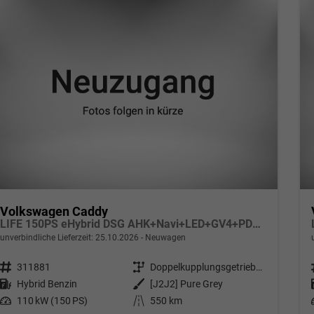
Volkswagen Caddy
LIFE 150PS eHybrid DSG AHK+Navi+LED+GV4+PDC+Sitzheiz+App-Connect
unverbindliche Lieferzeit:
25.10.2026
Neuwagen
Fahrzeugnr.
311881
Getriebe
Doppelkupplungsgetriebe (DSG)
Kraftstoff
Hybrid Benzin
Außenfarbe
[J2J2] Pure Grey
Leistung
110 kW (150 PS)
Kilometerstand
550 km