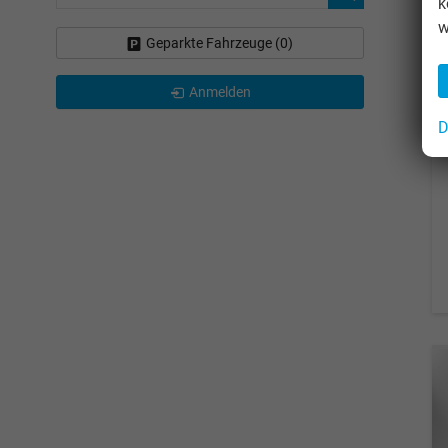
k
w
Geparkte Fahrzeuge (
0
)
Anmelden
D