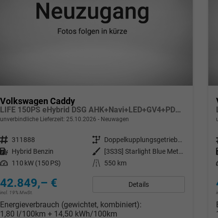
Volkswagen Caddy
LIFE 150PS eHybrid DSG AHK+Navi+LED+GV4+PDC+Sitzheiz+App-Connect
unverbindliche Lieferzeit:
25.10.2026
Neuwagen
Fahrzeugnr.
311888
Getriebe
Doppelkupplungsgetriebe (DSG)
Kraftstoff
Hybrid Benzin
Außenfarbe
[3S3S] Starlight Blue Metallic
Leistung
110 kW (150 PS)
Kilometerstand
550 km
42.849,– €
Details
incl. 19% MwSt.
Energieverbrauch (gewichtet, kombiniert):
1,80 l/100km + 14,50 kWh/100km