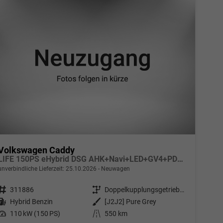
Volkswagen Caddy
LIFE 150PS eHybrid DSG AHK+Navi+LED+GV4+PDC+Sitzheiz+App-Connect
unverbindliche Lieferzeit:
25.10.2026
Neuwagen
Fahrzeugnr.
311886
Getriebe
Doppelkupplungsgetriebe (DSG)
Kraftstoff
Hybrid Benzin
Außenfarbe
[J2J2] Pure Grey
Leistung
110 kW (150 PS)
Kilometerstand
550 km