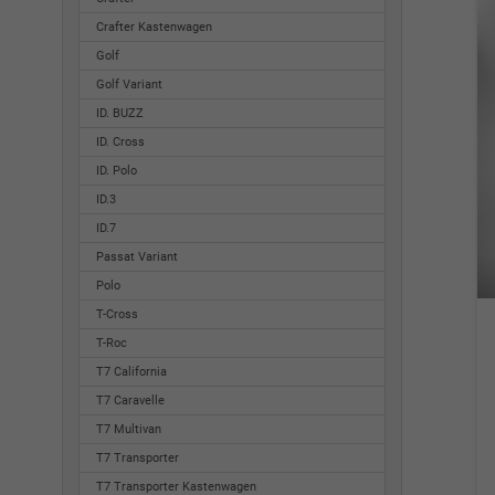
Crafter Kastenwagen
Golf
Golf Variant
ID. BUZZ
ID. Cross
ID. Polo
ID.3
ID.7
Passat Variant
Polo
T-Cross
T-Roc
T7 California
T7 Caravelle
T7 Multivan
T7 Transporter
T7 Transporter Kastenwagen