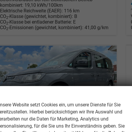
kombiniert:
19,10 kWh/100km
Elektrische Reichweite (EAER):
116 km
CO
-Klasse (gewichtet, kombiniert):
B
2
CO
-Klasse bei entladener Batterie:
E
2
CO
-Emissionen (gewichtet, kombiniert):
41,00 g/km
2
Wir respektieren Ihre Privatsphäre
nsere Website setzt Cookies ein, um unsere Dienste für Sie
ereitzustellen. Hierbei berücksichtigen wir Ihre Auswahl und
erarbeiten nur die Daten für Marketing, Analytics und
ersonalisierung, für die Sie uns Ihr Einverständnis geben. Sie