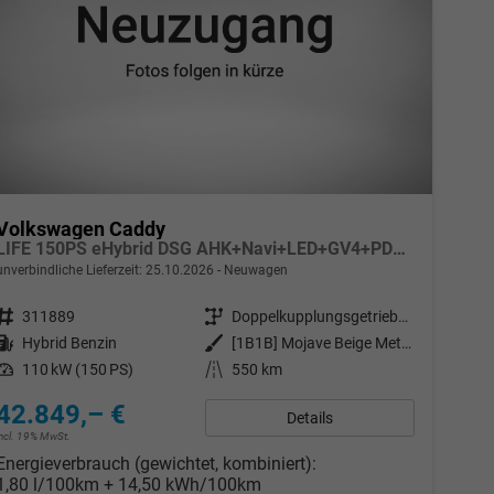
Volkswagen Caddy
LIFE 150PS eHybrid DSG AHK+Navi+LED+GV4+PDC+Sitzheiz+App-Connect
unverbindliche Lieferzeit:
25.10.2026
Neuwagen
Fahrzeugnr.
311889
Getriebe
Doppelkupplungsgetriebe (DSG)
Kraftstoff
Hybrid Benzin
Außenfarbe
[1B1B] Mojave Beige Metallic
Leistung
110 kW (150 PS)
Kilometerstand
550 km
42.849,– €
Details
incl. 19% MwSt.
Energieverbrauch (gewichtet, kombiniert):
1,80 l/100km + 14,50 kWh/100km