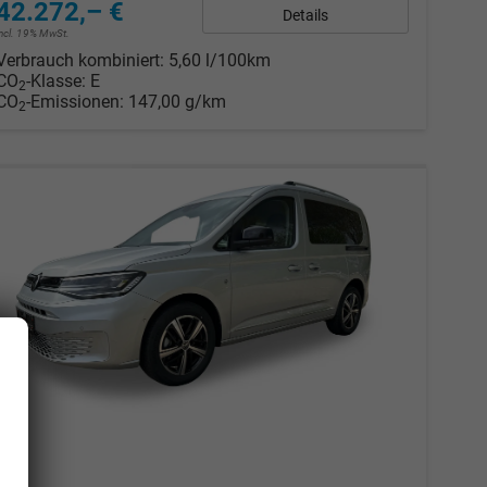
42.272,– €
Details
incl. 19% MwSt.
Verbrauch kombiniert:
5,60 l/100km
CO
-Klasse:
E
2
CO
-Emissionen:
147,00 g/km
2