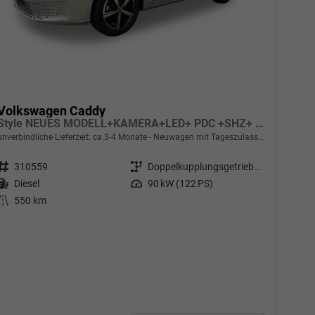
Volkswagen Caddy
Style NEUES MODELL+KAMERA+LED+ PDC +SHZ+ 17 LM
unverbindliche Lieferzeit: ca.3-4 Monate
Neuwagen mit Tageszulassung
Fahrzeugnr.
310559
Getriebe
Doppelkupplungsgetriebe (DSG)
Kraftstoff
Diesel
Leistung
90 kW (122 PS)
Kilometerstand
550 km