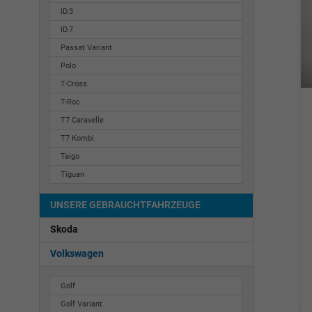
ID.3
ID.7
Passat Variant
Polo
T-Cross
T-Roc
T7 Caravelle
T7 Kombi
Taigo
Tiguan
UNSERE GEBRAUCHTFAHRZEUGE
Skoda
Volkswagen
Golf
Golf Variant