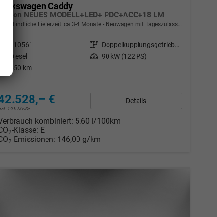
Volkswagen Caddy
Edition NEUES MODELL+LED+ PDC+ACC+18 LM
unverbindliche Lieferzeit: ca.3-4 Monate
Neuwagen mit Tageszulassung
Fahrzeugnr.
310561
Getriebe
Doppelkupplungsgetriebe (DSG)
Kraftstoff
Diesel
Leistung
90 kW (122 PS)
Kilometerstand
550 km
42.528,– €
Details
incl. 19% MwSt.
Verbrauch kombiniert:
5,60 l/100km
CO
-Klasse:
E
2
CO
-Emissionen:
146,00 g/km
2