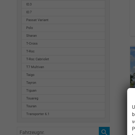
ID.3
ID.7
Passat Variant
Polo
Sharan
T-Cross
T-Roc
T-Roc Cabriolet
T7 Multivan
Taigo
Tayron
Tiguan
Touareg
U
Touran
b
Transporter 6.1
v
P
Fahrzeugnr.