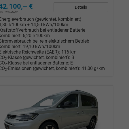
42.100,– €
Details
incl. 19% MwSt.
Energieverbrauch (gewichtet, kombiniert):
1,80 l/100km + 14,50 kWh/100km
Kraftstoffverbrauch bei entladener Batterie
kombiniert:
6,20 l/100km
Stromverbrauch bei rein elektrischem Betrieb
kombiniert:
19,10 kWh/100km
Elektrische Reichweite (EAER):
116 km
CO
-Klasse (gewichtet, kombiniert):
B
2
CO
-Klasse bei entladener Batterie:
E
2
CO
-Emissionen (gewichtet, kombiniert):
41,00 g/km
2