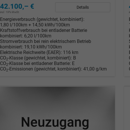
42.100,– €
Details
incl. 19% MwSt.
Energieverbrauch (gewichtet, kombiniert):
1,80 l/100km + 14,50 kWh/100km
Kraftstoffverbrauch bei entladener Batterie
kombiniert:
6,20 l/100km
Stromverbrauch bei rein elektrischem Betrieb
kombiniert:
19,10 kWh/100km
Elektrische Reichweite (EAER):
116 km
CO
-Klasse (gewichtet, kombiniert):
B
2
CO
-Klasse bei entladener Batterie:
E
2
CO
-Emissionen (gewichtet, kombiniert):
41,00 g/km
2