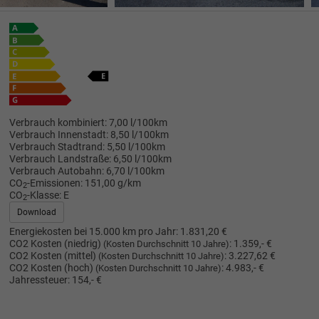
Verbrauch kombiniert:
7,00 l/100km
Verbrauch Innenstadt:
8,50 l/100km
Verbrauch Stadtrand:
5,50 l/100km
Verbrauch Landstraße:
6,50 l/100km
Verbrauch Autobahn:
6,70 l/100km
CO
-Emissionen:
151,00 g/km
2
CO
-Klasse:
E
2
Download
Energiekosten bei 15.000 km pro Jahr:
1.831,20 €
CO2 Kosten (niedrig)
:
1.359,- €
(Kosten Durchschnitt 10 Jahre)
CO2 Kosten (mittel)
:
3.227,62 €
(Kosten Durchschnitt 10 Jahre)
CO2 Kosten (hoch)
:
4.983,- €
(Kosten Durchschnitt 10 Jahre)
Jahressteuer:
154,- €