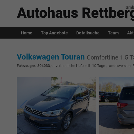
Home
Top Angebote
Detailsuche
Team
Akt
Volkswagen Touran
Comfortline 1.
Fahrzeugnr.
:
304033
, unverbindliche Lieferzeit:
10 Tage
, Landesversion: 