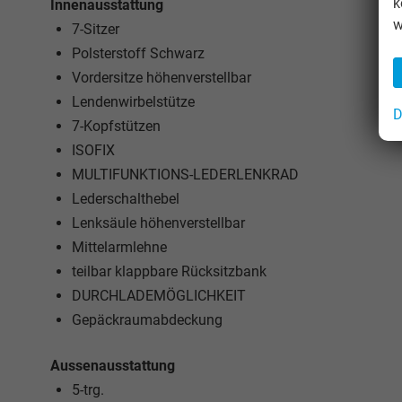
k
Innenausstattung
w
7-Sitzer
Polsterstoff Schwarz
Vordersitze höhenverstellbar
Lendenwirbelstütze
D
7-Kopfstützen
ISOFIX
MULTIFUNKTIONS-LEDERLENKRAD
Lederschalthebel
Lenksäule höhenverstellbar
Mittelarmlehne
teilbar klappbare Rücksitzbank
DURCHLADEMÖGLICHKEIT
Gepäckraumabdeckung
Aussenausstattung
5-trg.