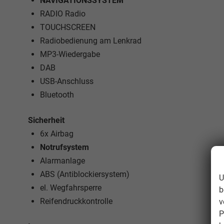
NAVIGATIONSSYSTEM
RADIO Radio
TOUCHSCREEN
Radiobedienung am Lenkrad
MP3-Wiedergabe
DAB
USB-Anschluss
Bluetooth
Sicherheit
6x Airbag
Notrufsystem
Alarmanlage
ABS (Antiblockiersystem)
U
el. Wegfahrsperre
b
Reifendruckkontrolle
v
P