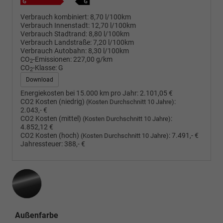
Verbrauch kombiniert:
8,70 l/100km
Verbrauch Innenstadt:
12,70 l/100km
Verbrauch Stadtrand:
8,80 l/100km
Verbrauch Landstraße:
7,20 l/100km
Verbrauch Autobahn:
8,30 l/100km
CO
-Emissionen:
227,00 g/km
2
CO
-Klasse:
G
2
Download
Energiekosten bei 15.000 km pro Jahr:
2.101,05 €
CO2 Kosten (niedrig)
:
(Kosten Durchschnitt 10 Jahre)
2.043,- €
CO2 Kosten (mittel)
:
(Kosten Durchschnitt 10 Jahre)
4.852,12 €
CO2 Kosten (hoch)
:
7.491,- €
(Kosten Durchschnitt 10 Jahre)
Jahressteuer:
388,- €
Außenfarbe