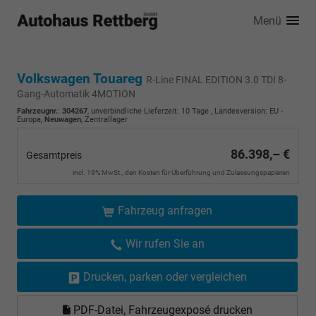
Menü
Volkswagen Touareg
R-Line FINAL EDITION 3.0 TDI 8-
Gang-Automatik 4MOTION
Fahrzeugnr.
:
304267
, unverbindliche Lieferzeit:
10 Tage
, Landesversion: EU -
Europa,
Neuwagen
, Zentrallager
86.398,– €
Gesamtpreis
incl. 19% MwSt., den Kosten für Überführung und Zulassungspapieren
Fahrzeug anfragen
Wir rufen Sie an
Drucken, parken oder vergleichen
PDF-Datei, Fahrzeugexposé drucken