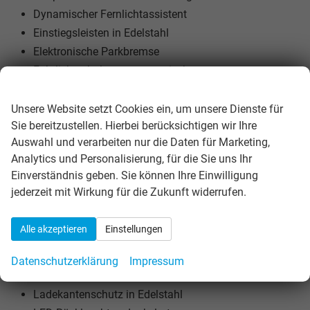
Dynamischer Fernlichtassistent
Einstiegsleisten in Edelstahl
Elektronische Parkbremse
Fahrlichtschaltung automatisch
Wir respektieren Ihre Privatsphäre
Fahrprofilauswahl mit Luftfeder
Frontscheibe in Verbundsicherheitsglas
Unsere Website setzt Cookies ein, um unsere Dienste für
Sie bereitzustellen. Hierbei berücksichtigen wir Ihre
Fußgängerschutzmaßnahmen
Auswahl und verarbeiten nur die Daten für Marketing,
Gepäckraumabdeckung mit elektr. Öffnung
Analytics und Personalisierung, für die Sie uns Ihr
IQ. Light - HD-Matrix-Scheinwerfer
Einverständnis geben. Sie können Ihre Einwilligung
ISOFIX-Halteösen
jederzeit mit Wirkung für die Zukunft widerrufen.
Klimaanlage "Air Care Climatronic"
Komfortsitze vorn
Alle akzeptieren
Einstellungen
Kopfairbagsystem
Kraftstofftank mit 90l Fassungsvermögen
Datenschutzerklärung
Impressum
Kreuzungsassistent
Ladekantenschutz in Edelstahl