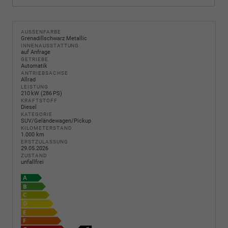
AUSSENFARBE
Grenadillschwarz Metallic
INNENAUSSTATTUNG
auf Anfrage
GETRIEBE
Automatik
ANTRIEBSACHSE
Allrad
LEISTUNG
210 kW (286 PS)
KRAFTSTOFF
Diesel
KATEGORIE
SUV/Geländewagen/Pickup
KILOMETERSTAND
1.000 km
ERSTZULASSUNG
29.05.2026
ZUSTAND
unfallfrei