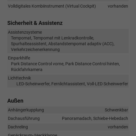
Volldigitales Kombiinstrument (Virtual Cockpit)
vorhanden
Sicherheit & Assistenz
Assistenzsysteme
Tempomat, Tempomat mit Lenkradkontrolle,
Spurhalteassistent, Abstandstempomat adaptiv (ACC),
Verkehrzeichenerkennung
Einparkhilfe
Park Distance Control vorne, Park Distance Control hinten,
Rückfahrkamera
Lichttechnik
LED-Scheinwerfer, Fernlichtassistent, Voll-LED Scheinwerfer
Außen
Anhängerkupplung
Schwenkbar
Dachausführung
Panoramadach, Schiebe-Hebedach
Dachreling
vorhanden
Gepäckraum-/Heckklappe