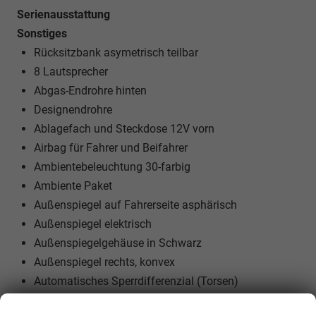
Serienausstattung
Sonstiges
Rücksitzbank asymetrisch teilbar
8 Lautsprecher
Abgas-Endrohre hinten
Designendrohre
Ablagefach und Steckdose 12V vorn
Airbag für Fahrer und Beifahrer
Ambientebeleuchtung 30-farbig
Ambiente Paket
Außenspiegel auf Fahrerseite asphärisch
Außenspiegel elektrisch
Außenspiegelgehäuse in Schwarz
Außenspiegel rechts, konvex
Automatisches Sperrdifferenzial (Torsen)
Bordwerkzeug
Wir respektieren Ihre Privatsphäre