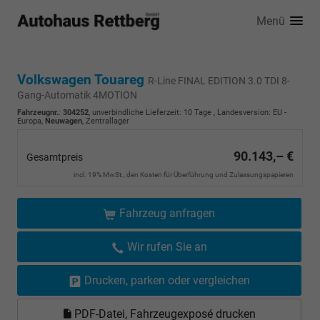
Menü
Volkswagen Touareg
R-Line FINAL EDITION 3.0 TDI 8-
Gang-Automatik 4MOTION
Fahrzeugnr.
:
304252
, unverbindliche Lieferzeit:
10 Tage
, Landesversion: EU -
Europa,
Neuwagen
, Zentrallager
90.143,– €
Gesamtpreis
incl. 19% MwSt., den Kosten für Überführung und Zulassungspapieren
Fahrzeug anfragen
Wir rufen Sie an
Drucken, parken oder vergleichen
PDF-Datei, Fahrzeugexposé drucken