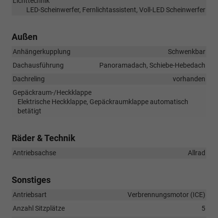
Lichttechnik
LED-Scheinwerfer, Fernlichtassistent, Voll-LED Scheinwerfer
Außen
Anhängerkupplung
Schwenkbar
Dachausführung
Panoramadach, Schiebe-Hebedach
Dachreling
vorhanden
Gepäckraum-/Heckklappe
Elektrische Heckklappe, Gepäckraumklappe automatisch
betätigt
Räder & Technik
Antriebsachse
Allrad
Sonstiges
Antriebsart
Verbrennungsmotor (ICE)
Anzahl Sitzplätze
5