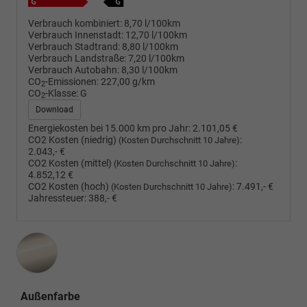
Verbrauch kombiniert:
8,70 l/100km
Verbrauch Innenstadt:
12,70 l/100km
Verbrauch Stadtrand:
8,80 l/100km
Verbrauch Landstraße:
7,20 l/100km
Verbrauch Autobahn:
8,30 l/100km
CO
-Emissionen:
227,00 g/km
2
CO
-Klasse:
G
2
Download
Energiekosten bei 15.000 km pro Jahr:
2.101,05 €
CO2 Kosten (niedrig)
:
(Kosten Durchschnitt 10 Jahre)
2.043,- €
CO2 Kosten (mittel)
:
(Kosten Durchschnitt 10 Jahre)
4.852,12 €
CO2 Kosten (hoch)
:
7.491,- €
(Kosten Durchschnitt 10 Jahre)
Jahressteuer:
388,- €
Außenfarbe