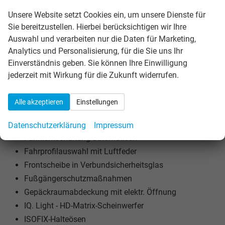
Dachhimmel in Soul-Schwarz
Unsere Website setzt Cookies ein, um unsere Dienste für
Dekoreinlagen in Aluminium "Short Brush"
Sie bereitzustellen. Hierbei berücksichtigen wir Ihre
Digital Cockpit "Premium" 12-Zoll
Auswahl und verarbeiten nur die Daten für Marketing,
Digitaler Radioempfang DAB+
Analytics und Personalisierung, für die Sie uns Ihr
Diversity-Antenne für AM-/FM-Empfang
Einverständnis geben. Sie können Ihre Einwilligung
Doppelton-Signalhorn
jederzeit mit Wirkung für die Zukunft widerrufen.
Dreipunkt-Automatiksicherheitsgurte
Dynamischer Fernlichtassistent
Alle akzeptieren
Einstellungen
Einstiegsleisten in Edelstahl
Elektronische Parkbremse
Datenschutzerklärung
Impressum
Fahrlichtschaltung automatisch
Fahrprofilauswahl mit Luftfeder
Frontscheibe in Verbundsicherheitsglas
Fußgängerschutzmaßnahmen
Gepäckraumabdeckung mit elektr. Öffnung
IQ. Light - HD-Matrix-Scheinwerfer
ISOFIX-Halteösen