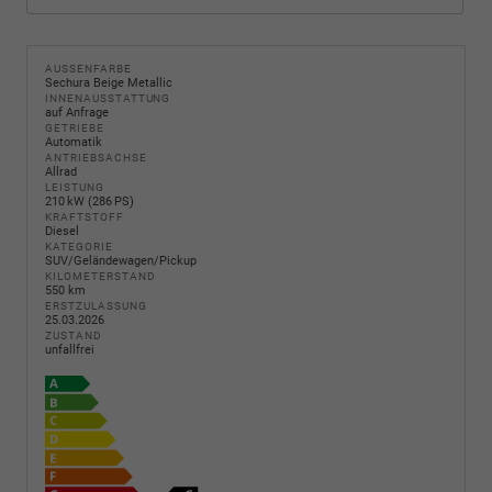
AUSSENFARBE
Sechura Beige Metallic
INNENAUSSTATTUNG
auf Anfrage
GETRIEBE
Automatik
ANTRIEBSACHSE
Allrad
LEISTUNG
210 kW (286 PS)
KRAFTSTOFF
Diesel
KATEGORIE
SUV/Geländewagen/Pickup
KILOMETERSTAND
550 km
ERSTZULASSUNG
25.03.2026
ZUSTAND
unfallfrei