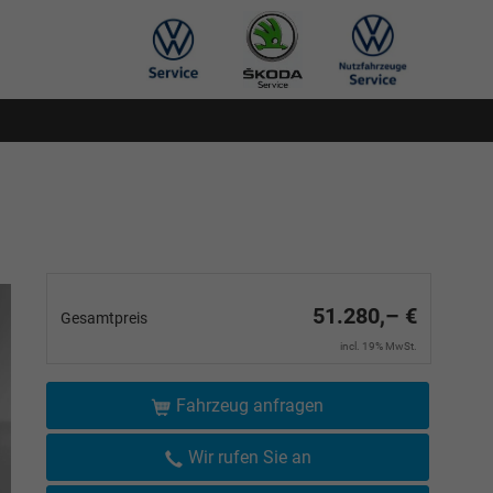
51.280,– €
Gesamtpreis
incl. 19% MwSt.
Fahrzeug anfragen
Wir rufen Sie an