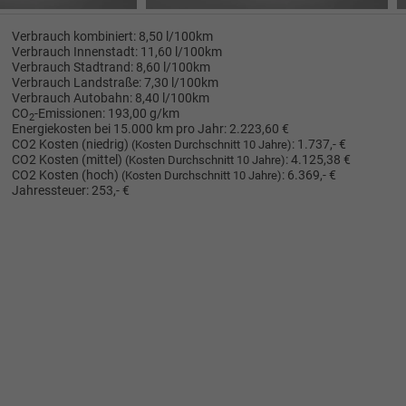
Verbrauch kombiniert:
8,50 l/100km
Verbrauch Innenstadt:
11,60 l/100km
Verbrauch Stadtrand:
8,60 l/100km
Verbrauch Landstraße:
7,30 l/100km
Verbrauch Autobahn:
8,40 l/100km
CO
-Emissionen:
193,00 g/km
2
Energiekosten bei 15.000 km pro Jahr:
2.223,60 €
CO2 Kosten (niedrig)
:
1.737,- €
(Kosten Durchschnitt 10 Jahre)
CO2 Kosten (mittel)
:
4.125,38 €
(Kosten Durchschnitt 10 Jahre)
CO2 Kosten (hoch)
:
6.369,- €
(Kosten Durchschnitt 10 Jahre)
Jahressteuer:
253,- €