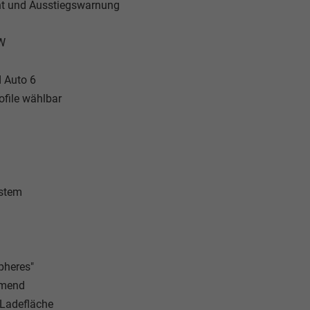
ent und Ausstiegswarnung
 W
d Auto 6
ofile wählbar
ystem
pheres"
mmend
 Ladefläche