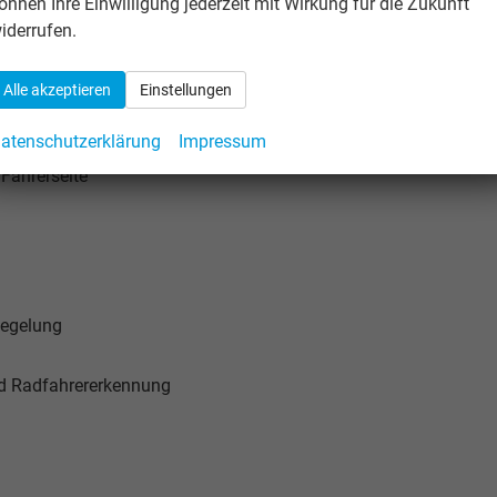
önnen Ihre Einwilligung jederzeit mit Wirkung für die Zukunft
iderrufen.
ksitzplätze in Stoff "R-Line"
kationen in Chrom-Optik
Alle akzeptieren
Einstellungen
atenschutzerklärung
Impressum
 Fahrerseite
Regelung
nd Radfahrererkennung