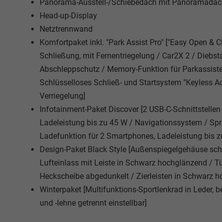
Panorama-Ausstell-/Schiebedach mit Panoramadac
Head-up-Display
Netztrennwand
Komfortpaket inkl. "Park Assist Pro" ["Easy Open & 
Schließung, mit Fernentriegelung / Car2X 2 / Die
Abschleppschutz / Memory-Funktion für Parkassistent 
Schlüsselloses Schließ- und Startsystem "Keyless Ac
Verriegelung]
Infotainment-Paket Discover [2 USB-C-Schnittstellen
Ladeleistung bis zu 45 W / Navigationssystem / Spra
Ladefunktion für 2 Smartphones, Ladeleistung bis z
Design-Paket Black Style [Außenspiegelgehäuse schw
Lufteinlass mit Leiste in Schwarz hochglänzend / 
Heckscheibe abgedunkelt / Zierleisten in Schwarz h
Winterpaket [Multifunktions-Sportlenkrad in Leder, b
und -lehne getrennt einstellbar]