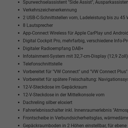
Spurwechselassistent "Side Assist", Ausparkassist
Verkehrszeichenerkennung
2 USB-C-Schnittstellen vorn, Ladeleistung bis zu 45
8 Lautsprecher
App-Connect Wireless für Apple CarPlay und Androi
Digital Cockpit Pro, mehrfarbig, verschiedene Info-Pr
Digitaler Radioempfang DAB+
Infotainment-System mit 32,7-cm-Display (12,9 Zoll)
Telefonschnittstelle
Vorbereitet für "VW Connect" und "VW Connect Plus"
Vorbereitet für spätere Freischaltung: Navigationss
12-V-Steckdose im Gepäckraum
12-V-Steckdose in der Mittelkonsole vorn
Dachreling silber eloxiert
Fahrerlebnisschalter inkl. Innenraumerlebnis "Atmos
Frontscheibe in Verbundsicherheitsglas, wärmedä
Gepäckraumboden in 2 Höhen einstellbar, für ebene