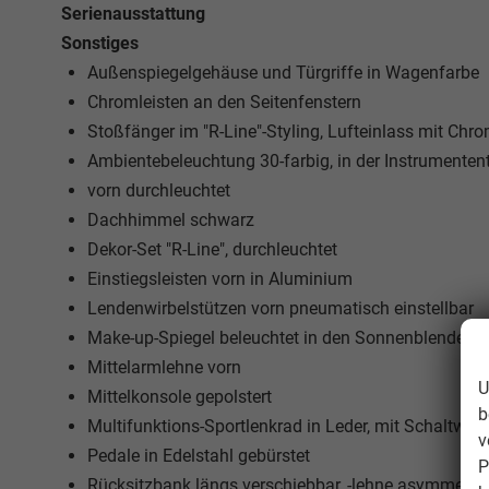
Serienausstattung
Sonstiges
Außenspiegelgehäuse und Türgriffe in Wagenfarbe
Chromleisten an den Seitenfenstern
Stoßfänger im "R-Line"-Styling, Lufteinlass mit Chro
Ambientebeleuchtung 30-farbig, in der Instrumentent
vorn durchleuchtet
Dachhimmel schwarz
Dekor-Set "R-Line", durchleuchtet
Einstiegsleisten vorn in Aluminium
Lendenwirbelstützen vorn pneumatisch einstellbar
Make-up-Spiegel beleuchtet in den Sonnenblenden
Mittelarmlehne vorn
U
Mittelkonsole gepolstert
b
Multifunktions-Sportlenkrad in Leder, mit Schaltwip
v
Pedale in Edelstahl gebürstet
P
Rücksitzbank längs verschiebbar, -lehne asymmetris