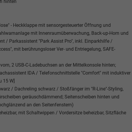
h hinten
Close" - Heckklappe mit sensorgesteuerter Öffnung und
bstahlwarnanlage mit Innenraumüberwachung, Back-up-Horn und
/ Parkassistent "Park Assist Pro", inkl. Einparkhilfe /
cess", mit berührungsloser Ver- und Entriegelung, SAFE-
 vorn, 2 USB-C-Ladebuchsen an der Mittelkonsole hinten;
chassistent IDA / Telefonschnittstelle "Comfort" mit induktiver
u 15 W]
arz / Dachreling schwarz / Stoßfänger im "R-Line"-Styling,
Türscheiben geräuschdämmend; Seitenscheiben hinten und
ochglänzend an den Seitenfenstern)
eheizbar, mit Schaltwippen / Vordersitze beheizbar, Sitzfläche