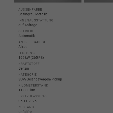
AUSSENFARBE
Delfingrau Metallic
INNENAUSSTATTUNG
auf Anfrage
GETRIEBE
Automatik
ANTRIEBSACHSE
Allrad
LEISTUNG
195 kW (265 PS)
KRAFTSTOFF
Benzin
KATEGORIE
SUV/Geländewagen/Pickup
KILOMETERSTAND
11.000 km
ERSTZULASSUNG
05.11.2025
ZUSTAND
unfallfrei