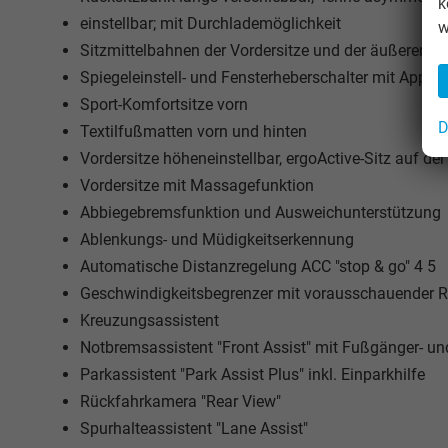
k
einstellbar; mit Durchlademöglichkeit
w
Sitzmittelbahnen der Vordersitze und der äußeren Rüc
Spiegeleinstell- und Fensterheberschalter mit Appli
Sport-Komfortsitze vorn
D
Textilfußmatten vorn und hinten
Vordersitze höheneinstellbar, ergoActive-Sitz auf der
Vordersitze mit Massagefunktion
Abbiegebremsfunktion und Ausweichunterstützung
Ablenkungs- und Müdigkeitserkennung
Automatische Distanzregelung ACC "stop & go" 4 5
Geschwindigkeitsbegrenzer mit vorausschauender 
Kreuzungsassistent
Notbremsassistent "Front Assist" mit Fußgänger- u
Parkassistent "Park Assist Plus" inkl. Einparkhilfe
Rückfahrkamera "Rear View"
Spurhalteassistent "Lane Assist"