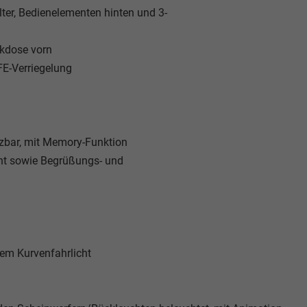
lter, Bedienelementen hinten und 3-
ckdose vorn
FE-Verriegelung
eizbar, mit Memory-Funktion
cht sowie Begrüßungs- und
em Kurvenfahrlicht