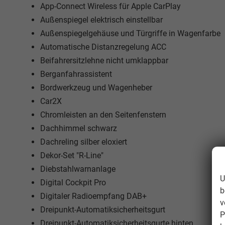
App-Connect Wireless für Apple CarPlay
Außenspiegel elektrisch einstellbar
Außenspiegelgehäuse und Türgriffe in Wagenfarbe
Automatische Distanzregelung ACC
Beifahrersitzlehne nicht umklappbar
Berganfahrassistent
Bordwerkzeug und Wagenheber
Car2X
Chromleisten an den Seitenfenstern
Dachhimmel schwarz
Dachreling silber eloxiert
Dekor-Set "R-Line"
Diebstahlwarnanlage
U
Digital Cockpit Pro
b
Digitaler Radioempfang DAB+
v
Dreipunkt-Automatiksicherheitsgurt
P
Dreipunkt-Automatiksicherheitsgurte hinten