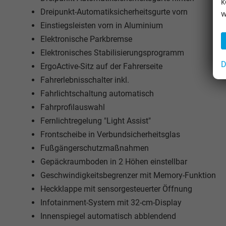
k
Dreipunkt-Automatiksicherheitsgurte vorn
w
Einstiegsleisten vorn in Aluminium
Elektronische Parkbremse
Elektronisches Stabilisierungsprogramm
D
ErgoActive-Sitz auf der Fahrerseite
Fahrerlebnisschalter inkl.
Fahrlichtschaltung automatisch
Fahrprofilauswahl
Fernlichtregelung "Light Assist"
Frontscheibe in Verbundsicherheitsglas
Fußgängerschutzmaßnahmen
Gepäckraumboden in 2 Höhen einstellbar
Geschwindigkeitsbegrenzer mit Memory-Funktion
Heckklappe mit sensorgesteuerter Öffnung
Infotainment-System mit 32-cm-Display
Innenspiegel automatisch abblendend