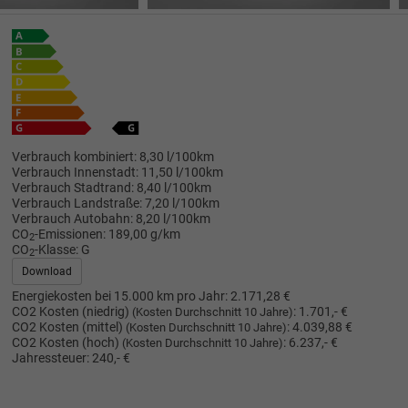
Verbrauch kombiniert:
8,30 l/100km
Verbrauch Innenstadt:
11,50 l/100km
Verbrauch Stadtrand:
8,40 l/100km
Verbrauch Landstraße:
7,20 l/100km
Verbrauch Autobahn:
8,20 l/100km
CO
-Emissionen:
189,00 g/km
2
CO
-Klasse:
G
2
Download
Energiekosten bei 15.000 km pro Jahr:
2.171,28 €
CO2 Kosten (niedrig)
:
1.701,- €
(Kosten Durchschnitt 10 Jahre)
CO2 Kosten (mittel)
:
4.039,88 €
(Kosten Durchschnitt 10 Jahre)
CO2 Kosten (hoch)
:
6.237,- €
(Kosten Durchschnitt 10 Jahre)
Jahressteuer:
240,- €