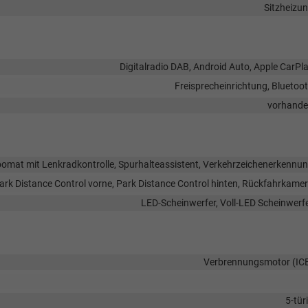
Sitzheizu
Digitalradio DAB, Android Auto, Apple CarPl
Freisprecheinrichtung, Bluetoo
vorhand
mat mit Lenkradkontrolle, Spurhalteassistent, Verkehrzeichenerkennu
ark Distance Control vorne, Park Distance Control hinten, Rückfahrkame
LED-Scheinwerfer, Voll-LED Scheinwerf
Verbrennungsmotor (IC
5-tür