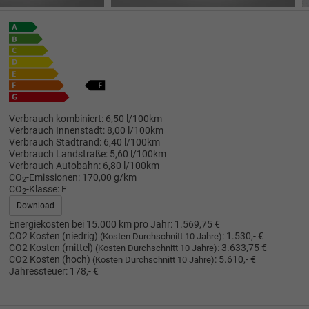
Verbrauch kombiniert:
6,50 l/100km
Verbrauch Innenstadt:
8,00 l/100km
Verbrauch Stadtrand:
6,40 l/100km
Verbrauch Landstraße:
5,60 l/100km
Verbrauch Autobahn:
6,80 l/100km
CO
-Emissionen:
170,00 g/km
2
CO
-Klasse:
F
2
Download
Energiekosten bei 15.000 km pro Jahr:
1.569,75 €
CO2 Kosten (niedrig)
:
1.530,- €
(Kosten Durchschnitt 10 Jahre)
CO2 Kosten (mittel)
:
3.633,75 €
(Kosten Durchschnitt 10 Jahre)
CO2 Kosten (hoch)
:
5.610,- €
(Kosten Durchschnitt 10 Jahre)
Jahressteuer:
178,- €