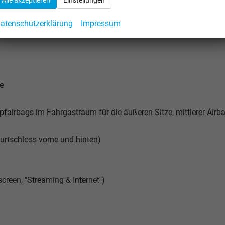
atenschutzerklärung
Impressum
e
pfairbags im Fahrgastraum für die äußeren Sitze, mittlerer Airb
 Gurtschloss vorne und hinten)
creen, "Streaming & Internet")