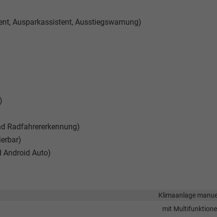
tent, Ausparkassistent, Ausstiegswarnung)
)
und Radfahrererkennung)
ierbar)
d Android Auto)
Klimaanlage manue
mit Multifunktion