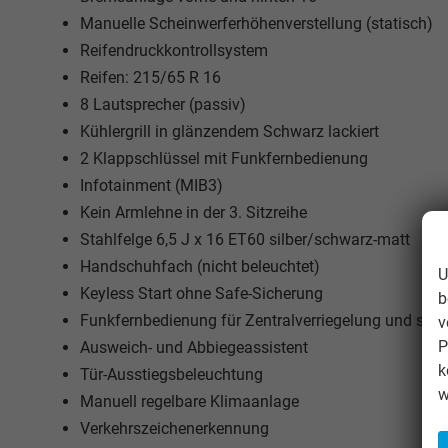
Manuelle Scheinwerferhöhenverstellung (statisch)
Reifendruckkontrollsystem
Reifen: 215/65 R 16
8 Lautsprecher (passiv)
Kühlergrill in glänzendem Schwarz lackiert
2 Klappschlüssel mit Funkfernbedienung
Infotainment (MIB3)
Kein Armlehne in der 3. Sitzreihe
Stahlfelge 6,5 J x 16 ET60 silber/schwarz-matt
Handschuhfach (nicht beleuchtet)
U
Keyless Start ohne Safe-Sicherung
b
Funkfernbedienung für Zentralverriegelung und schl
v
P
Ausweich- und Abbiegeassistent
k
Tür-Ausstiegsbeleuchtung
w
Manuell regelbare Klimaanlage
Verkehrszeichenerkennung