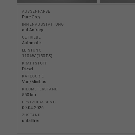
AUSSENFARBE
Pure Grey
INNENAUSSTATTUNG
auf Anfrage
GETRIEBE
Automatik
LEISTUNG
110 kW (150 PS)
KRAFTSTOFF
Diesel
KATEGORIE
Van/Minibus
KILOMETERSTAND
550 km
ERSTZULASSUNG
09.04.2026
ZUSTAND
unfallfrei