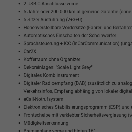
2 USB-C-Anschlüsse vorne
5 Jahre oder 200.000 km allgemeine Garantie (ohne 
5-Sitzer-Ausführung (2+3+0)
Höhenverstellbare Vordersitze (Fahrer- und Beifahrer
Automatisches Einschalten der Scheinwerfer
Sprachsteuerung + ICC (InCarCommunication) (ungar
Car2X
Kofferraum ohne Organizer
Dekoreinlagen: "Scale Light Grey"
Digitales Kombiinstrument
Digitaler Radioempfang (DAB) (zusätzlich zu anal
Verkehrsinfos, Empfang abhängig von lokaler digit
eCall-Notrufsystem
Elektronisches Stabilisierungsprogramm (ESP) und 
Frontscheibe mit verklebter Sicherheitsverglasung
Müdigkeitserkennung
Bremsanlage vorne und hinten 16"