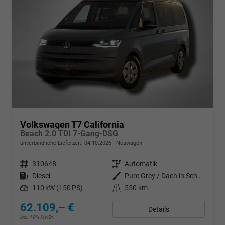
Volkswagen T7 California
Beach 2.0 TDI 7-Gang-DSG
unverbindliche Lieferzeit:
04.10.2026
Neuwagen
Fahrzeugnr.
310648
Getriebe
Automatik
Kraftstoff
Diesel
Außenfarbe
Pure Grey / Dach in Schwarz
Leistung
110 kW (150 PS)
Kilometerstand
550 km
62.109,– €
Details
incl. 19% MwSt.