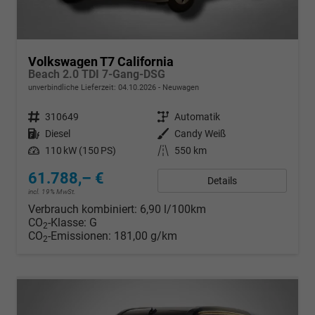
Volkswagen T7 California
Beach 2.0 TDI 7-Gang-DSG
unverbindliche Lieferzeit:
04.10.2026
Neuwagen
Fahrzeugnr.
310649
Getriebe
Automatik
Kraftstoff
Diesel
Außenfarbe
Candy Weiß
Leistung
110 kW (150 PS)
Kilometerstand
550 km
61.788,– €
Details
incl. 19% MwSt.
Verbrauch kombiniert:
6,90 l/100km
CO
-Klasse:
G
2
CO
-Emissionen:
181,00 g/km
2