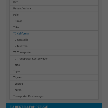
ID.7
Passat Variant
Polo
T-Cross
T-Roc
T7 California
T7 Caravelle
T7 Multivan
T7 Transporter
T7 Transporter Kastenwagen
Taigo
Tayron
Tiguan
Touareg
Touran
Transporter Kastenwagen
EU-BESTELLFAHRZEUGE