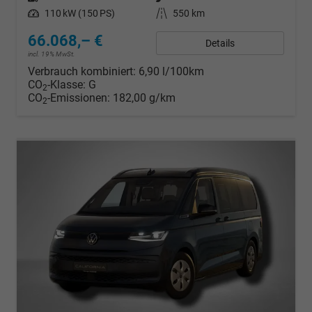
Leistung
110 kW (150 PS)
Kilometerstand
550 km
66.068,– €
Details
incl. 19% MwSt.
Verbrauch kombiniert:
6,90 l/100km
CO
-Klasse:
G
2
CO
-Emissionen:
182,00 g/km
2