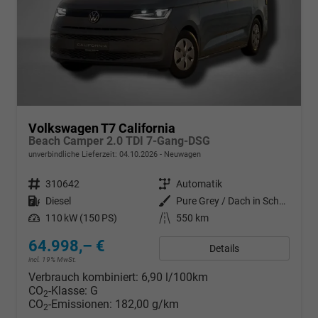
Volkswagen T7 California
Beach Camper 2.0 TDI 7-Gang-DSG
unverbindliche Lieferzeit:
04.10.2026
Neuwagen
Fahrzeugnr.
310642
Getriebe
Automatik
Kraftstoff
Diesel
Außenfarbe
Pure Grey / Dach in Schwarz
Leistung
110 kW (150 PS)
Kilometerstand
550 km
64.998,– €
Details
incl. 19% MwSt.
Verbrauch kombiniert:
6,90 l/100km
CO
-Klasse:
G
2
CO
-Emissionen:
182,00 g/km
2