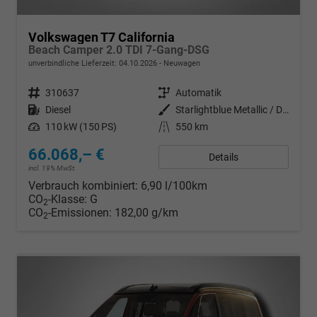
Volkswagen T7 California
Beach Camper 2.0 TDI 7-Gang-DSG
unverbindliche Lieferzeit:
04.10.2026
Neuwagen
Fahrzeugnr.
310637
Getriebe
Automatik
Kraftstoff
Diesel
Außenfarbe
Starlightblue Metallic / Dach in Schwarz
Leistung
110 kW (150 PS)
Kilometerstand
550 km
66.068,– €
Details
incl. 19% MwSt.
Verbrauch kombiniert:
6,90 l/100km
CO
-Klasse:
G
2
CO
-Emissionen:
182,00 g/km
2