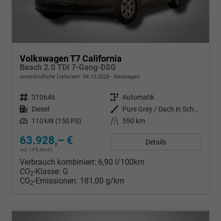
Volkswagen T7 California
Beach 2.0 TDI 7-Gang-DSG
unverbindliche Lieferzeit:
04.10.2026
Neuwagen
Fahrzeugnr.
310646
Getriebe
Automatik
Kraftstoff
Diesel
Außenfarbe
Pure Grey / Dach in Schwarz
Leistung
110 kW (150 PS)
Kilometerstand
550 km
63.928,– €
Details
incl. 19% MwSt.
Verbrauch kombiniert:
6,90 l/100km
CO
-Klasse:
G
2
CO
-Emissionen:
181,00 g/km
2