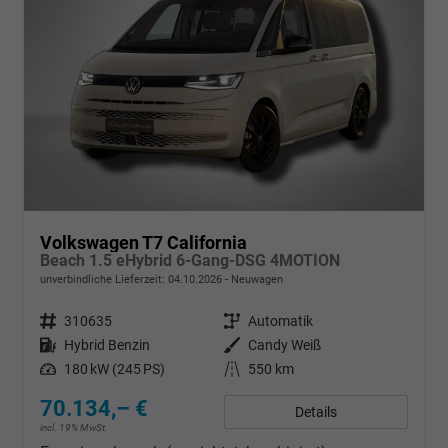
Volkswagen T7 California
Beach 1.5 eHybrid 6-Gang-DSG 4MOTION
unverbindliche Lieferzeit:
04.10.2026
Neuwagen
Fahrzeugnr.
310635
Getriebe
Automatik
Kraftstoff
Hybrid Benzin
Außenfarbe
Candy Weiß
Leistung
180 kW (245 PS)
Kilometerstand
550 km
70.134,– €
Details
incl. 19% MwSt.