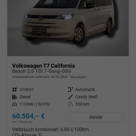
Volkswagen T7 California
Beach 2.0 TDI 7-Gang-DSG
unverbindliche Lieferzeit:
04.10.2026
Neuwagen
Fahrzeugnr.
310651
Getriebe
Automatik
Kraftstoff
Diesel
Außenfarbe
Candy Weiß
Leistung
110 kW (150 PS)
Kilometerstand
550 km
60.504,– €
Details
incl. 19% MwSt.
Verbrauch kombiniert:
6,90 l/100km
CO
-Klasse:
G