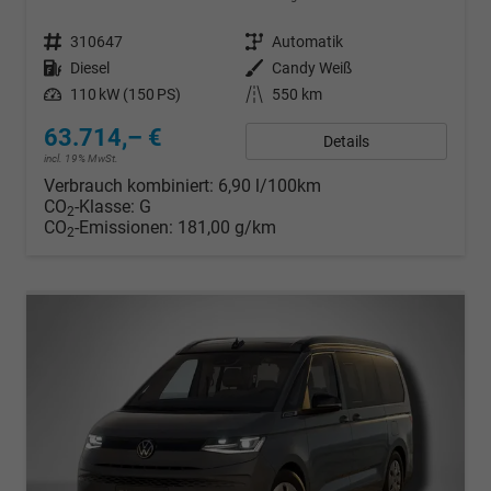
Fahrzeugnr.
310647
Getriebe
Automatik
Kraftstoff
Diesel
Außenfarbe
Candy Weiß
Leistung
110 kW (150 PS)
Kilometerstand
550 km
63.714,– €
Details
incl. 19% MwSt.
Verbrauch kombiniert:
6,90 l/100km
CO
-Klasse:
G
2
CO
-Emissionen:
181,00 g/km
2