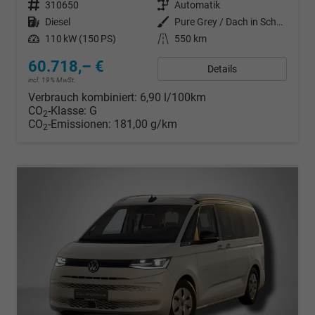
Fahrzeugnr.
310650
Getriebe
Automatik
Kraftstoff
Diesel
Außenfarbe
Pure Grey / Dach in Schwarz
Leistung
110 kW (150 PS)
Kilometerstand
550 km
60.718,– €
Details
incl. 19% MwSt.
Verbrauch kombiniert:
6,90 l/100km
CO
-Klasse:
G
2
CO
-Emissionen:
181,00 g/km
2