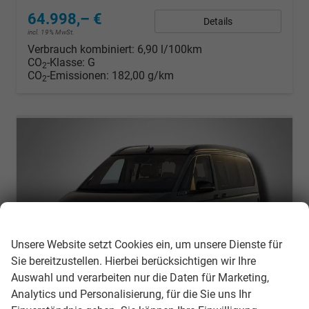
64.998,– €
Details
incl. 19% MwSt.
Verbrauch kombiniert:
6,90 l/100km
CO
-Klasse:
G
2
CO
-Emissionen:
182,00 g/km
2
Wir respektieren Ihre Privatsphäre
Unsere Website setzt Cookies ein, um unsere Dienste für
Sie bereitzustellen. Hierbei berücksichtigen wir Ihre
Auswahl und verarbeiten nur die Daten für Marketing,
Analytics und Personalisierung, für die Sie uns Ihr