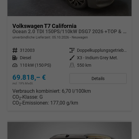
Volkswagen T7 California
Ocean 2.0 TDI 150PS/110kW DSG7 2026 +TOP & PARK PAKET+18" ALU+AHK+TRAVEL ASSIST+EL- HEBEDACH, BASALT GRAU+CAMPINGAUSBAU
unverbindliche Lieferzeit:
05.10.2026
Neuwagen
Fahrzeugnr.
312003
Getriebe
Doppelkupplungsgetriebe (DSG)
Kraftstoff
Diesel
Außenfarbe
X3 - Indium Grey Met.
Leistung
110 kW (150 PS)
Kilometerstand
550 km
69.818,– €
Details
incl. 19% MwSt.
Verbrauch kombiniert:
6,70 l/100km
CO
-Klasse:
G
2
CO
-Emissionen:
177,00 g/km
2