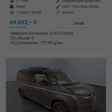
Fahrzeugnr.
311980
Getriebe
Doppelkupplungsgetriebe (DSG)
Kraftstoff
Diesel
Außenfarbe
J22T - Pure Grey mit Dach in Schwarz
Leistung
110 kW (150 PS)
Kilometerstand
550 km
69.092,– €
Details
incl. 19% MwSt.
Verbrauch kombiniert:
6,70 l/100km
CO
-Klasse:
G
2
CO
-Emissionen:
177,00 g/km
2