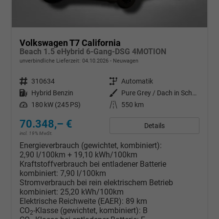
Volkswagen T7 California
Beach 1.5 eHybrid 6-Gang-DSG 4MOTION
unverbindliche Lieferzeit:
04.10.2026
Neuwagen
Fahrzeugnr.
310634
Getriebe
Automatik
Kraftstoff
Hybrid Benzin
Außenfarbe
Pure Grey / Dach in Schwarz
Leistung
180 kW (245 PS)
Kilometerstand
550 km
70.348,– €
Details
incl. 19% MwSt.
Energieverbrauch (gewichtet, kombiniert):
2,90 l/100km + 19,10 kWh/100km
Kraftstoffverbrauch bei entladener Batterie
kombiniert:
7,90 l/100km
Stromverbrauch bei rein elektrischem Betrieb
kombiniert:
25,20 kWh/100km
Elektrische Reichweite (EAER):
89 km
CO
-Klasse (gewichtet, kombiniert):
B
2