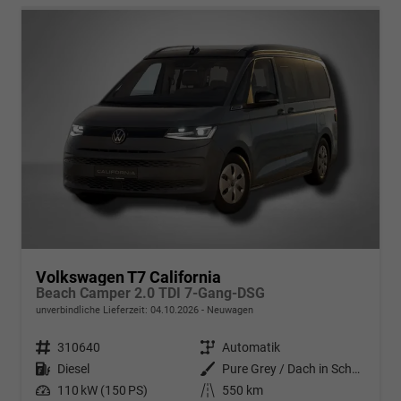
Volkswagen T7 California
Beach Camper 2.0 TDI 7-Gang-DSG
unverbindliche Lieferzeit:
04.10.2026
Neuwagen
Fahrzeugnr.
310640
Getriebe
Automatik
Kraftstoff
Diesel
Außenfarbe
Pure Grey / Dach in Schwarz
Leistung
110 kW (150 PS)
Kilometerstand
550 km