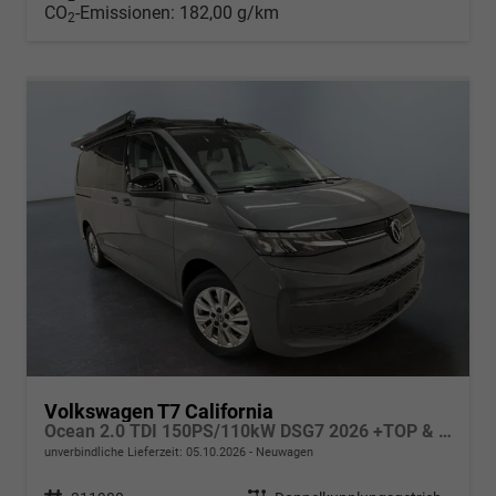
CO
-Emissionen:
182,00 g/km
2
Volkswagen T7 California
Ocean 2.0 TDI 150PS/110kW DSG7 2026 +TOP & PARK PAKET+18" ALU+AHK+TRAVEL ASSIST+EL- HEBEDACH, BASALT GRAU+CAMPINGAUSBAU
unverbindliche Lieferzeit:
05.10.2026
Neuwagen