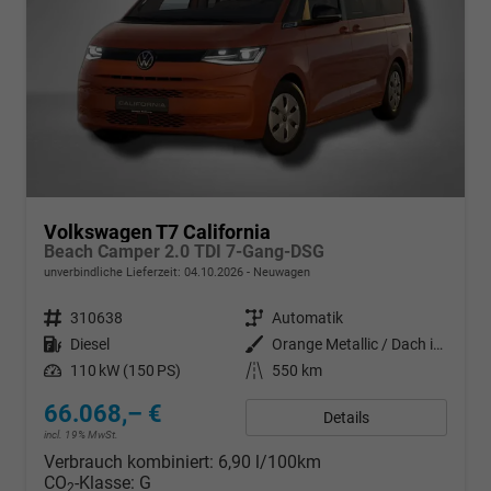
Volkswagen T7 California
Beach Camper 2.0 TDI 7-Gang-DSG
unverbindliche Lieferzeit:
04.10.2026
Neuwagen
Fahrzeugnr.
310638
Getriebe
Automatik
Kraftstoff
Diesel
Außenfarbe
Orange Metallic / Dach in Schwarz
Leistung
110 kW (150 PS)
Kilometerstand
550 km
66.068,– €
Details
incl. 19% MwSt.
Verbrauch kombiniert:
6,90 l/100km
CO
-Klasse:
G
2