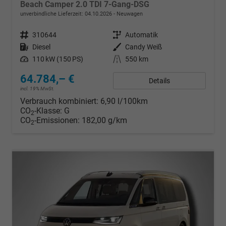
Beach Camper 2.0 TDI 7-Gang-DSG
unverbindliche Lieferzeit:
04.10.2026
Neuwagen
Fahrzeugnr.
310644
Getriebe
Automatik
Kraftstoff
Diesel
Außenfarbe
Candy Weiß
Leistung
110 kW (150 PS)
Kilometerstand
550 km
64.784,– €
Details
incl. 19% MwSt.
Verbrauch kombiniert:
6,90 l/100km
CO
-Klasse:
G
2
CO
-Emissionen:
182,00 g/km
2