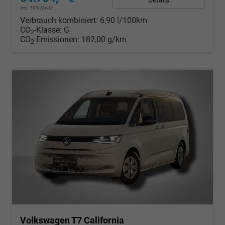
Details
incl. 19% MwSt.
Verbrauch kombiniert:
6,90 l/100km
CO
-Klasse:
G
2
CO
-Emissionen:
182,00 g/km
2
Volkswagen T7 California