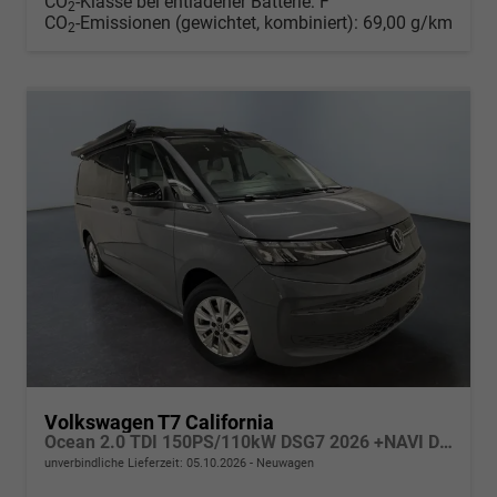
CO
-Klasse bei entladener Batterie:
F
2
CO
-Emissionen (gewichtet, kombiniert):
69,00 g/km
2
Volkswagen T7 California
Ocean 2.0 TDI 150PS/110kW DSG7 2026 +NAVI DISCOVER PRO+FRONTSCHEIBE BEHEIZBAR+TOP & PARK PAKET+18" ALU+AHK+TRAVEL ASSIST+EL- HEBEDACH, BASALT GRAU+CAMPINGAUSBAU
unverbindliche Lieferzeit:
05.10.2026
Neuwagen