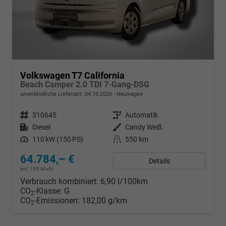
Volkswagen T7 California
Beach Camper 2.0 TDI 7-Gang-DSG
unverbindliche Lieferzeit:
04.10.2026
Neuwagen
Fahrzeugnr.
310645
Getriebe
Automatik
Kraftstoff
Diesel
Außenfarbe
Candy Weiß
Leistung
110 kW (150 PS)
Kilometerstand
550 km
64.784,– €
Details
incl. 19% MwSt.
Verbrauch kombiniert:
6,90 l/100km
CO
-Klasse:
G
2
CO
-Emissionen:
182,00 g/km
2