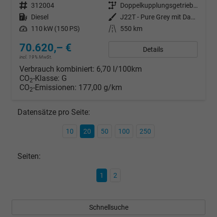
Fahrzeugnr.
312004
Getriebe
Doppelkupplungsgetriebe (DSG)
Kraftstoff
Diesel
Außenfarbe
J22T - Pure Grey mit Dach in Schwarz
Leistung
110 kW (150 PS)
Kilometerstand
550 km
70.620,– €
Details
incl. 19% MwSt.
Verbrauch kombiniert:
6,70 l/100km
CO
-Klasse:
G
2
CO
-Emissionen:
177,00 g/km
2
Datensätze pro Seite:
10
20
50
100
250
Seiten:
1
2
Schnellsuche