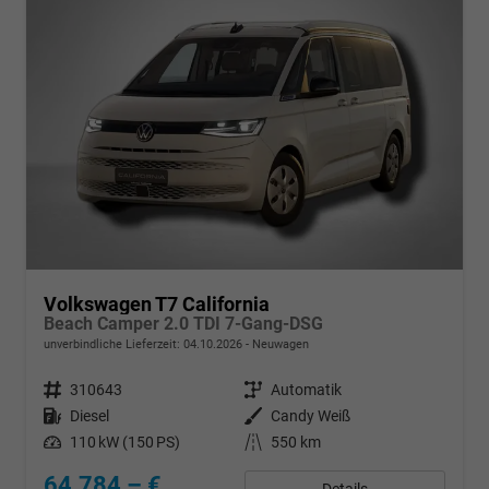
Volkswagen T7 California
Beach Camper 2.0 TDI 7-Gang-DSG
unverbindliche Lieferzeit:
04.10.2026
Neuwagen
Fahrzeugnr.
310643
Getriebe
Automatik
Kraftstoff
Diesel
Außenfarbe
Candy Weiß
Leistung
110 kW (150 PS)
Kilometerstand
550 km
64.784,– €