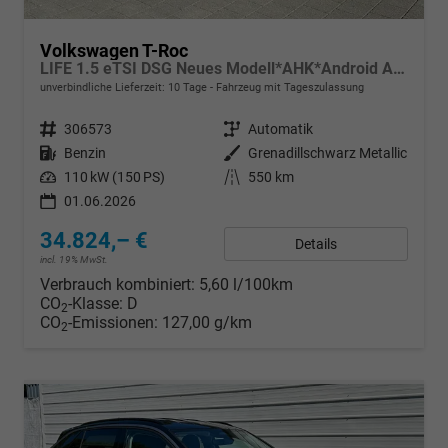
Volkswagen T-Roc
LIFE 1.5 eTSI DSG Neues Modell*AHK*Android Auto*SHZ*ACC*Kamera*5J Garantie*Klimaauto*
unverbindliche Lieferzeit:
10 Tage
Fahrzeug mit Tageszulassung
Fahrzeugnr.
306573
Getriebe
Automatik
Kraftstoff
Benzin
Außenfarbe
Grenadillschwarz Metallic
Leistung
110 kW (150 PS)
Kilometerstand
550 km
01.06.2026
34.824,– €
Details
incl. 19% MwSt.
Verbrauch kombiniert:
5,60 l/100km
CO
-Klasse:
D
2
CO
-Emissionen:
127,00 g/km
2