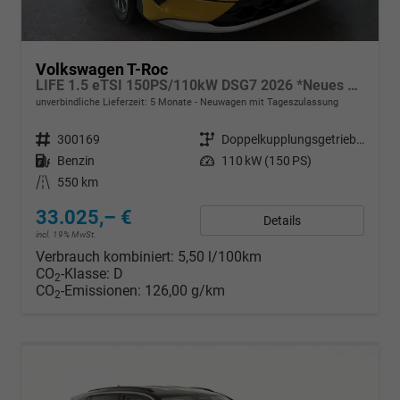
Volkswagen T-Roc
LIFE 1.5 eTSI 150PS/110kW DSG7 2026 *Neues Modell*
unverbindliche Lieferzeit:
5 Monate
Neuwagen mit Tageszulassung
Fahrzeugnr.
300169
Getriebe
Doppelkupplungsgetriebe (DSG)
Kraftstoff
Benzin
Leistung
110 kW (150 PS)
Kilometerstand
550 km
33.025,– €
Details
incl. 19% MwSt.
Verbrauch kombiniert:
5,50 l/100km
CO
-Klasse:
D
2
CO
-Emissionen:
126,00 g/km
2