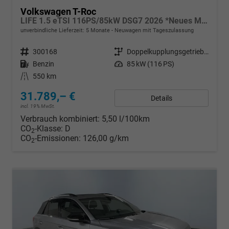
Volkswagen T-Roc
LIFE 1.5 eTSI 116PS/85kW DSG7 2026 *Neues Modell*
unverbindliche Lieferzeit:
5 Monate
Neuwagen mit Tageszulassung
Fahrzeugnr.
300168
Getriebe
Doppelkupplungsgetriebe (DSG)
Kraftstoff
Benzin
Leistung
85 kW (116 PS)
Kilometerstand
550 km
31.789,– €
Details
incl. 19% MwSt.
Verbrauch kombiniert:
5,50 l/100km
CO
-Klasse:
D
2
CO
-Emissionen:
126,00 g/km
2