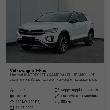
Volkswagen T-Roc
Limited MATRIX LED+KAMERA+EL.HECKKL.+PDC+SHZ
unverbindliche Lieferzeit:
19.08.2026
Neuwagen mit Kurzzeitzulassung
Fahrzeugnr.
302863
Getriebe
Doppelkupplungsgetriebe (DSG)
Kraftstoff
Benzin
Außenfarbe
Pure-White mit Dachfarbe in Deep Black Perleffekt
Leistung
110 kW (150 PS)
Kilometerstand
550 km
11.03.2026