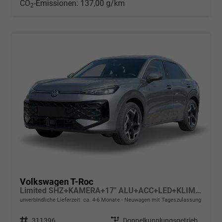
CO
-Emissionen:
137,00 g/km
2
Volkswagen T-Roc
Limited SHZ+KAMERA+17" ALU+ACC+LED+KLIMA+PARK ASSIST
unverbindliche Lieferzeit: ca. 4-6 Monate
Neuwagen mit Tageszulassung
Fahrzeugnr.
311396
Getriebe
Doppelkupplungsgetriebe (DSG)