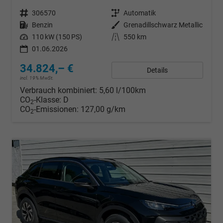
Fahrzeugnr.
306570
Getriebe
Automatik
Kraftstoff
Benzin
Außenfarbe
Grenadillschwarz Metallic
Leistung
110 kW (150 PS)
Kilometerstand
550 km
01.06.2026
34.824,– €
Details
incl. 19% MwSt.
Verbrauch kombiniert:
5,60 l/100km
CO
-Klasse:
D
2
CO
-Emissionen:
127,00 g/km
2