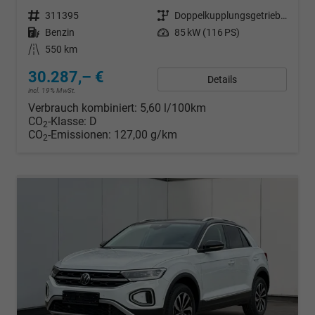
Fahrzeugnr.
311395
Getriebe
Doppelkupplungsgetriebe (DSG)
Kraftstoff
Benzin
Leistung
85 kW (116 PS)
Kilometerstand
550 km
30.287,– €
Details
incl. 19% MwSt.
Verbrauch kombiniert:
5,60 l/100km
CO
-Klasse:
D
2
CO
-Emissionen:
127,00 g/km
2