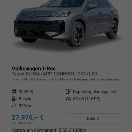
Volkswagen T-Roc
Trend KLIMA+APP-CONNECT+PDC+LED
unverbindliche Lieferzeit: ca. 4-6 Monate
Neuwagen mit Tageszulassung
Fahrzeugnr.
300258
Getriebe
Doppelkupplungsgetriebe (DSG)
Kraftstoff
Benzin
Leistung
85 kW (116 PS)
Kilometerstand
550 km
27.976,– €
Details
incl. 19% MwSt.
Verbrauch kombiniert:
5,50 l/100km