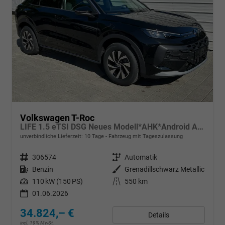
Volkswagen T-Roc
LIFE 1.5 eTSI DSG Neues Modell*AHK*Android Auto*SHZ*ACC*Kamera*5J Garantie*Klimaauto*
unverbindliche Lieferzeit:
10 Tage
Fahrzeug mit Tageszulassung
Fahrzeugnr.
306574
Getriebe
Automatik
Kraftstoff
Benzin
Außenfarbe
Grenadillschwarz Metallic
Leistung
110 kW (150 PS)
Kilometerstand
550 km
01.06.2026
34.824,– €
Details
incl. 19% MwSt.