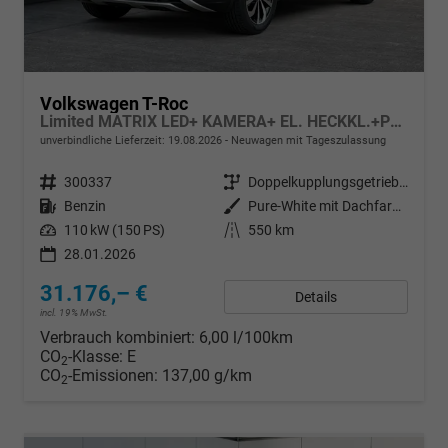
Volkswagen T-Roc
Limited MATRIX LED+ KAMERA+ EL. HECKKL.+PDC+SHZ
unverbindliche Lieferzeit:
19.08.2026
Neuwagen mit Tageszulassung
Fahrzeugnr.
300337
Getriebe
Doppelkupplungsgetriebe (DSG)
Kraftstoff
Benzin
Außenfarbe
Pure-White mit Dachfarbe in Deep Black Perleffekt
Leistung
110 kW (150 PS)
Kilometerstand
550 km
28.01.2026
31.176,– €
Details
incl. 19% MwSt.
Verbrauch kombiniert:
6,00 l/100km
CO
-Klasse:
E
2
CO
-Emissionen:
137,00 g/km
2