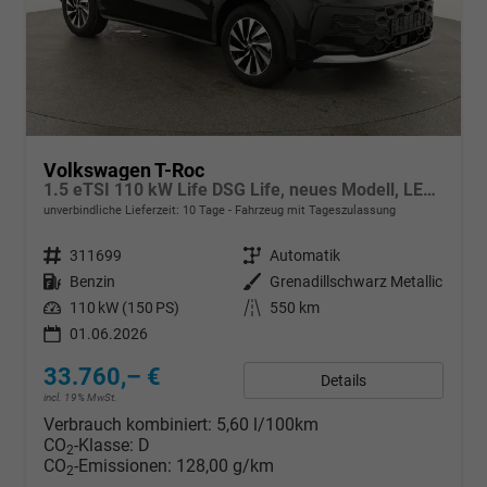
Volkswagen T-Roc
1.5 eTSI 110 kW Life DSG Life, neues Modell, LED, Kamera, Side, Winter, 17-Zoll
unverbindliche Lieferzeit:
10 Tage
Fahrzeug mit Tageszulassung
Fahrzeugnr.
311699
Getriebe
Automatik
Kraftstoff
Benzin
Außenfarbe
Grenadillschwarz Metallic
Leistung
110 kW (150 PS)
Kilometerstand
550 km
01.06.2026
33.760,– €
Details
incl. 19% MwSt.
Verbrauch kombiniert:
5,60 l/100km
CO
-Klasse:
D
2
CO
-Emissionen:
128,00 g/km
2