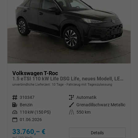
Volkswagen T-Roc
1.5 eTSI 110 kW Life DSG Life, neues Modell, LED, Kamera, Side, Winter, 17-Zoll
unverbindliche Lieferzeit:
10 Tage
Fahrzeug mit Tageszulassung
Fahrzeugnr.
310347
Getriebe
Automatik
Kraftstoff
Benzin
Außenfarbe
Grenadillschwarz Metallic
Leistung
110 kW (150 PS)
Kilometerstand
550 km
01.06.2026
33.760,– €
Details
incl. 19% MwSt.