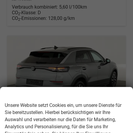
Verbrauch kombiniert:
5,60 l/100km
CO
-Klasse:
D
2
CO
-Emissionen:
128,00 g/km
2
Wir respektieren Ihre Privatsphäre
Unsere Website setzt Cookies ein, um unsere Dienste für
Sie bereitzustellen. Hierbei berücksichtigen wir Ihre
Auswahl und verarbeiten nur die Daten für Marketing,
Volkswagen T-Roc
Analytics und Personalisierung, für die Sie uns Ihr
1.5 eTSI 110 kW Life DSG Life, neues Modell, LED, Kamera, Side, Winter, 17-Zoll