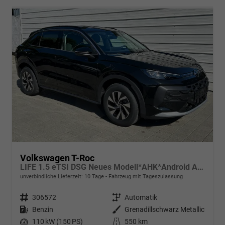
Volkswagen T-Roc
LIFE 1.5 eTSI DSG Neues Modell*AHK*Android Auto*SHZ*ACC*Kamera*5J Garantie*Klimaauto*
unverbindliche Lieferzeit:
10 Tage
Fahrzeug mit Tageszulassung
Fahrzeugnr.
306572
Getriebe
Automatik
Kraftstoff
Benzin
Außenfarbe
Grenadillschwarz Metallic
Leistung
110 kW (150 PS)
Kilometerstand
550 km