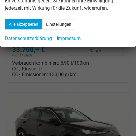
Einverständnis geben. Sie können Ihre Einwilligung
unverbindliche Lieferzeit:
10 Tage
Fahrzeug mit Tageszulassung
jederzeit mit Wirkung für die Zukunft widerrufen.
Fahrzeugnr.
311554
Getriebe
Automatik
Kraftstoff
Benzin
Außenfarbe
Wolf Grey Metallic
Alle akzeptieren
Einstellungen
Leistung
110 kW (150 PS)
Kilometerstand
550 km
01.06.2026
Datenschutzerklärung
Impressum
33.760,– €
Details
incl. 19% MwSt.
Verbrauch kombiniert:
5,90 l/100km
CO
-Klasse:
D
2
CO
-Emissionen:
133,00 g/km
2