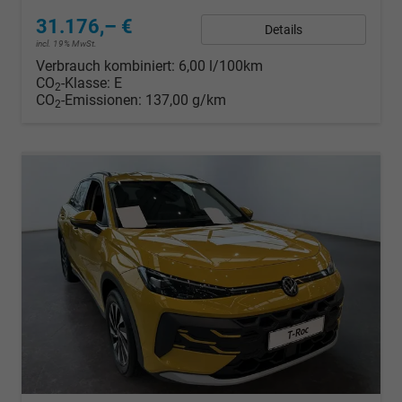
31.176,– €
Details
incl. 19% MwSt.
Verbrauch kombiniert:
6,00 l/100km
CO
-Klasse:
E
2
CO
-Emissionen:
137,00 g/km
2