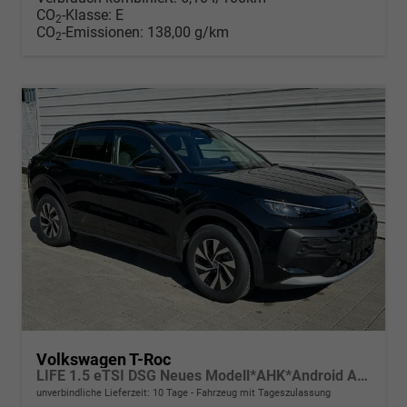
CO
-Klasse:
E
2
CO
-Emissionen:
138,00 g/km
2
Volkswagen T-Roc
LIFE 1.5 eTSI DSG Neues Modell*AHK*Android Auto*SHZ*ACC*Kamera*5J Garantie*Klimaauto*
unverbindliche Lieferzeit:
10 Tage
Fahrzeug mit Tageszulassung