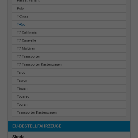
Passat Variant
Polo
T-Cross
T-Roc
T7 California
T7 Caravelle
T7 Multivan
T7 Transporter
T7 Transporter Kastenwagen
Taigo
Tayron
Tiguan
Touareg
Touran
Transporter Kastenwagen
EU-BESTELLFAHRZEUGE
Skoda