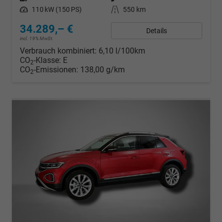
Leistung
110 kW (150 PS)
Kilometerstand
550 km
34.289,– €
Details
incl. 19% MwSt.
Verbrauch kombiniert:
6,10 l/100km
CO
-Klasse:
E
2
CO
-Emissionen:
138,00 g/km
2