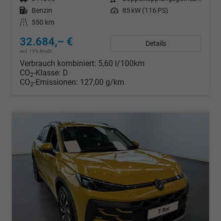
Kraftstoff
Benzin
Leistung
85 kW (116 PS)
Kilometerstand
550 km
32.684,– €
Details
incl. 19% MwSt.
Verbrauch kombiniert:
5,60 l/100km
CO
-Klasse:
D
2
CO
-Emissionen:
127,00 g/km
2