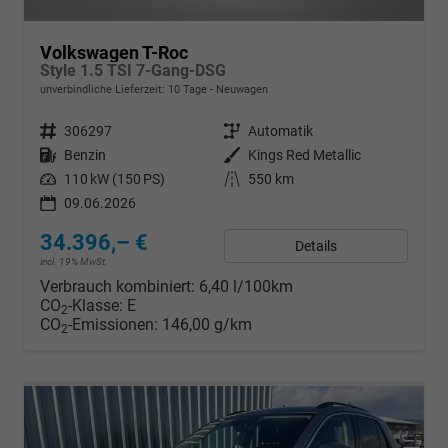
Volkswagen T-Roc
Style 1.5 TSI 7-Gang-DSG
unverbindliche Lieferzeit:
10 Tage
Neuwagen
Fahrzeugnr.
306297
Getriebe
Automatik
Kraftstoff
Benzin
Außenfarbe
Kings Red Metallic
Leistung
110 kW (150 PS)
Kilometerstand
550 km
09.06.2026
34.396,– €
Details
incl. 19% MwSt.
Verbrauch kombiniert:
6,40 l/100km
CO
-Klasse:
E
2
CO
-Emissionen:
146,00 g/km
2