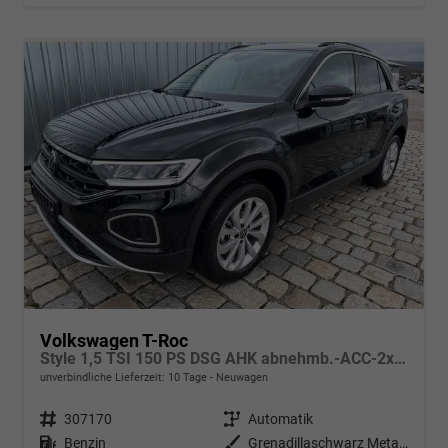
Volkswagen T-Roc
Style 1,5 TSI 150 PS DSG AHK abnehmb.-ACC-2xPDC & Kamera Parklenkass.-LED-KESSY-Klima 2-Zonen-Winterpaket-17 "Alu-sofort verfügbar
unverbindliche Lieferzeit:
10 Tage
Neuwagen
Fahrzeugnr.
307170
Getriebe
Automatik
Kraftstoff
Benzin
Außenfarbe
Grenadillaschwarz Metallic