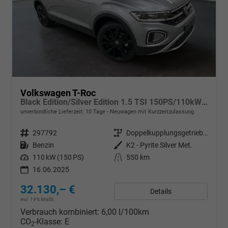
Volkswagen T-Roc
Black Edition/Silver Edition 1.5 TSI 150PS/110kW DSG 2025 +Black Paket+19"ALU+MATRIX+PANO
unverbindliche Lieferzeit:
10 Tage
Neuwagen mit Kurzzeitzulassung
Fahrzeugnr.
297792
Getriebe
Doppelkupplungsgetriebe (DSG)
Kraftstoff
Benzin
Außenfarbe
K2 - Pyrite Silver Met.
Leistung
110 kW (150 PS)
Kilometerstand
550 km
16.06.2025
32.130,– €
Details
incl. 19% MwSt.
Verbrauch kombiniert:
6,00 l/100km
CO
-Klasse:
E
2