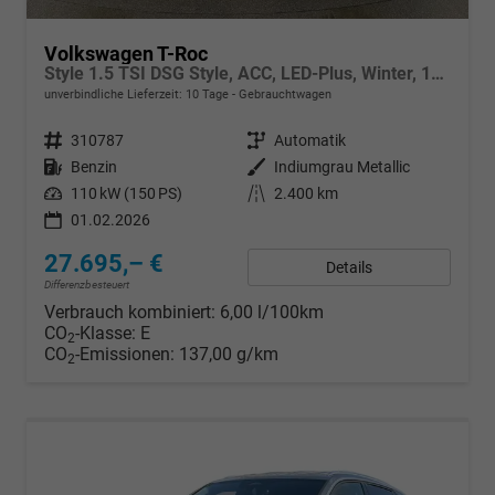
Volkswagen T-Roc
Style 1.5 TSI DSG Style, ACC, LED-Plus, Winter, 17-Zoll
unverbindliche Lieferzeit:
10 Tage
Gebrauchtwagen
Fahrzeugnr.
310787
Getriebe
Automatik
Kraftstoff
Benzin
Außenfarbe
Indiumgrau Metallic
Leistung
110 kW (150 PS)
Kilometerstand
2.400 km
01.02.2026
27.695,– €
Details
Differenzbesteuert
Verbrauch kombiniert:
6,00 l/100km
CO
-Klasse:
E
2
CO
-Emissionen:
137,00 g/km
2