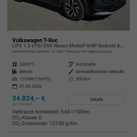
Volkswagen T-Roc
LIFE 1.5 eTSI DSG Neues Modell*AHK*Android Auto*SHZ*ACC*Kamera*5J Garantie*Klimaauto*
unverbindliche Lieferzeit:
10 Tage
Fahrzeug mit Tageszulassung
Fahrzeugnr.
306571
Getriebe
Automatik
Kraftstoff
Benzin
Außenfarbe
Grenadillschwarz Metallic
Leistung
110 kW (150 PS)
Kilometerstand
550 km
01.06.2026
34.824,– €
Details
incl. 19% MwSt.
Verbrauch kombiniert:
5,60 l/100km
CO
-Klasse:
D
2
CO
-Emissionen:
127,00 g/km
2