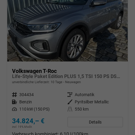
Volkswagen T-Roc
Life-Style Paket Edition PLUS 1,5 TSI 150 PS DSG-AHK-GARANTIE-LED-ACC-KESSY-WINTERPAKET-PDC&KAMERA-17 "ALU-SOFORT
unverbindliche Lieferzeit:
10 Tage
Neuwagen
Fahrzeugnr.
304434
Getriebe
Automatik
Kraftstoff
Benzin
Außenfarbe
Pyritsilber Metallic
Leistung
110 kW (150 PS)
Kilometerstand
550 km
34.824,– €
Details
incl. 19% MwSt.
Verbrauch kombiniert:
6,10 l/100km