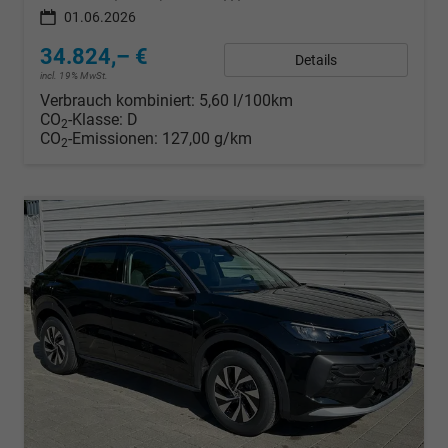
01.06.2026
34.824,– €
Details
incl. 19% MwSt.
Verbrauch kombiniert:
5,60 l/100km
CO
-Klasse:
D
2
CO
-Emissionen:
127,00 g/km
2