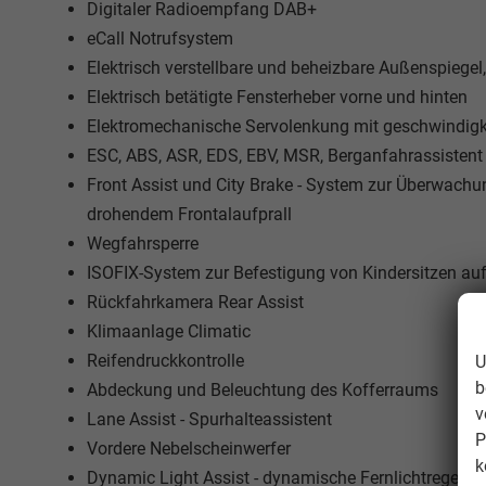
Digitaler Radioempfang DAB+
eCall Notrufsystem
Elektrisch verstellbare und beheizbare Außenspiegel,
Elektrisch betätigte Fensterheber vorne und hinten
Elektromechanische Servolenkung mit geschwindig
ESC, ABS, ASR, EDS, EBV, MSR, Berganfahrassistent
Front Assist und City Brake - System zur Überwac
drohendem Frontalaufprall
Wegfahrsperre
ISOFIX-System zur Befestigung von Kindersitzen au
Rückfahrkamera Rear Assist
Klimaanlage Climatic
Reifendruckkontrolle
U
b
Abdeckung und Beleuchtung des Kofferraums
v
Lane Assist - Spurhalteassistent
P
Vordere Nebelscheinwerfer
k
Dynamic Light Assist - dynamische Fernlichtregelun