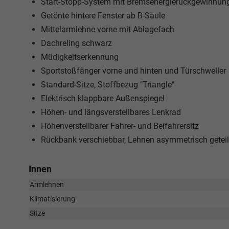
Start-Stopp-System mit Bremsenergierückgewinnun
Getönte hintere Fenster ab B-Säule
Mittelarmlehne vorne mit Ablagefach
Dachreling schwarz
Müdigkeitserkennung
Sportstoßfänger vorne und hinten und Türschweller
Standard-Sitze, Stoffbezug "Triangle"
Elektrisch klappbare Außenspiegel
Höhen- und längsverstellbares Lenkrad
Höhenverstellbarer Fahrer- und Beifahrersitz
Rückbank verschiebbar, Lehnen asymmetrisch geteil
Innen
Armlehnen
Klimatisierung
Sitze