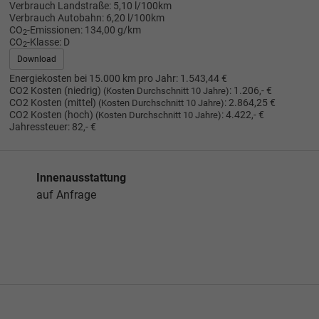
Verbrauch Landstraße:
5,10 l/100km
Verbrauch Autobahn:
6,20 l/100km
CO
-Emissionen:
134,00 g/km
2
CO
-Klasse:
D
2
Download
Energiekosten bei 15.000 km pro Jahr:
1.543,44 €
CO2 Kosten (niedrig)
:
1.206,- €
(Kosten Durchschnitt 10 Jahre)
CO2 Kosten (mittel)
:
2.864,25 €
(Kosten Durchschnitt 10 Jahre)
CO2 Kosten (hoch)
:
4.422,- €
(Kosten Durchschnitt 10 Jahre)
Jahressteuer:
82,- €
Innenausstattung
auf Anfrage