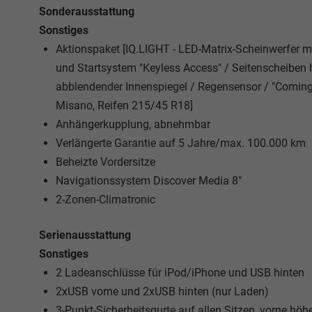
Sonderausstattung
Sonstiges
Aktionspaket [IQ.LIGHT - LED-Matrix-Scheinwerfer m
und Startsystem "Keyless Access" / Seitenscheiben
abblendender Innenspiegel / Regensensor / "Coming
Misano, Reifen 215/45 R18]
Anhängerkupplung, abnehmbar
Verlängerte Garantie auf 5 Jahre/max. 100.000 km
Beheizte Vordersitze
Navigationssystem Discover Media 8"
2-Zonen-Climatronic
Serienausstattung
Sonstiges
2 Ladeanschlüsse für iPod/iPhone und USB hinten
2xUSB vorne und 2xUSB hinten (nur Laden)
3-Punkt-Sicherheitsgurte auf allen Sitzen, vorne höh