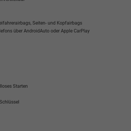
eifahrerairbags, Seiten- und Kopfairbags
lefons über AndroidAuto oder Apple CarPlay
loses Starten
 Schlüssel