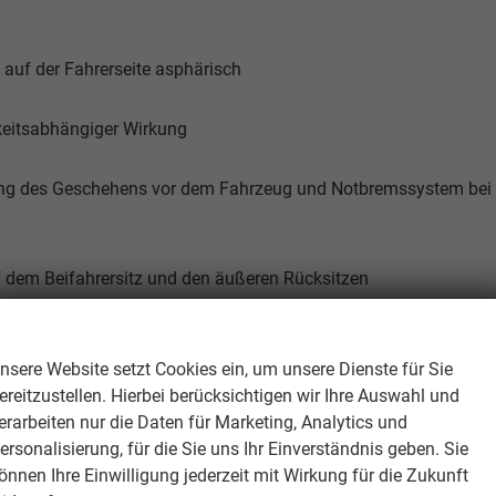
 auf der Fahrerseite asphärisch
keitsabhängiger Wirkung
hung des Geschehens vor dem Fahrzeug und Notbremssystem bei
f dem Beifahrersitz und den äußeren Rücksitzen
Wir respektieren Ihre Privatsphäre
nsere Website setzt Cookies ein, um unsere Dienste für Sie
ereitzustellen. Hierbei berücksichtigen wir Ihre Auswahl und
erarbeiten nur die Daten für Marketing, Analytics und
ersonalisierung, für die Sie uns Ihr Einverständnis geben. Sie
önnen Ihre Einwilligung jederzeit mit Wirkung für die Zukunft
g mit Verkehrsschatten