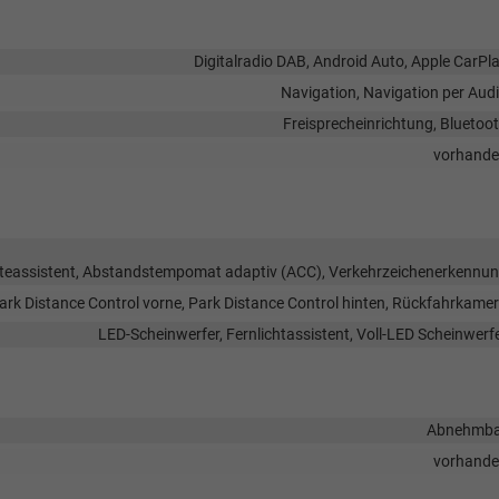
Digitalradio DAB, Android Auto, Apple CarPl
Navigation, Navigation per Aud
Freisprecheinrichtung, Bluetoo
vorhand
teassistent, Abstandstempomat adaptiv (ACC), Verkehrzeichenerkennu
ark Distance Control vorne, Park Distance Control hinten, Rückfahrkame
LED-Scheinwerfer, Fernlichtassistent, Voll-LED Scheinwerf
Abnehmba
vorhand