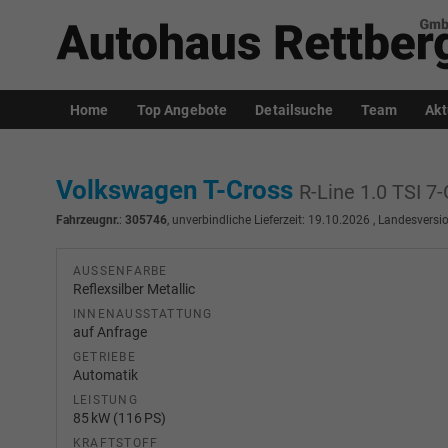
Home
Top Angebote
Detailsuche
Team
Akt
Volkswagen T-Cross
R-Line 1.0 TSI 
Fahrzeugnr.
:
305746
, unverbindliche Lieferzeit:
19.10.2026
, Landesversio
AUSSENFARBE
Reflexsilber Metallic
INNENAUSSTATTUNG
auf Anfrage
GETRIEBE
Automatik
LEISTUNG
85 kW (116 PS)
KRAFTSTOFF