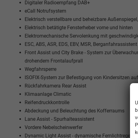
Digitaler Radioempfang DAB+
eCall Notrufsystem
Elektrisch verstellbare und beheizbare Außenspiegel,
Elektrisch betätigte Fensterheber vorne und hinten
Elektromechanische Servolenkung mit geschwindig
ESC, ABS, ASR, EDS, EBV, MSR, Berganfahrassistent
Front Assist und City Brake - System zur Überwac
drohendem Frontalaufprall
Wegfahrsperre
ISOFIX-System zur Befestigung von Kindersitzen au
Rückfahrkamera Rear Assist
Klimaanlage Climatic
Reifendruckkontrolle
U
b
Abdeckung und Beleuchtung des Kofferraums
v
Lane Assist - Spurhalteassistent
P
Vordere Nebelscheinwerfer
k
Dynamic Light Assist - dynamische Fernlichtregelun