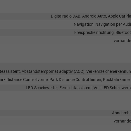
Digitalradio DAB, Android Auto, Apple CarPl
Navigation, Navigation per Aud
Freisprecheinrichtung, Bluetoo
vorhand
teassistent, Abstandstempomat adaptiv (ACC), Verkehrzeichenerkennu
ark Distance Control vorne, Park Distance Control hinten, Rückfahrkame
LED-Scheinwerfer, Fernlichtassistent, Voll-LED Scheinwerf
Abnehmba
vorhand