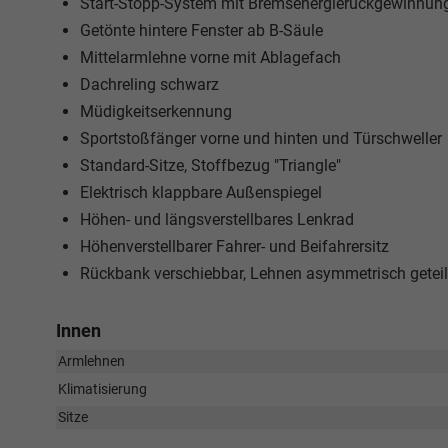
Start-Stopp-System mit Bremsenergierückgewinnun
Getönte hintere Fenster ab B-Säule
Mittelarmlehne vorne mit Ablagefach
Dachreling schwarz
Müdigkeitserkennung
Sportstoßfänger vorne und hinten und Türschweller
Standard-Sitze, Stoffbezug "Triangle"
Elektrisch klappbare Außenspiegel
Höhen- und längsverstellbares Lenkrad
Höhenverstellbarer Fahrer- und Beifahrersitz
Rückbank verschiebbar, Lehnen asymmetrisch geteil
Innen
Armlehnen
Klimatisierung
Sitze