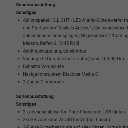
Sonderausstattung
Sonstiges
Aktionspaket [IQ.LIGHT - LED-Matrix-Scheinwerfer m
und Startsystem "Keyless Access" / Seitenscheiben
abblendender Innenspiegel / Regensensor / "Coming
Misano, Reifen 215/45 R18]
Anhängerkupplung, abnehmbar
Verlängerte Garantie auf 5 Jahre/max. 100.000 km
Beheizte Vordersitze
Navigationssystem Discover Media 8"
2-Zonen-Climatronic
Serienausstattung
Sonstiges
2 Ladeanschlüsse für iPod/iPhone und USB hinten
2xUSB vorne und 2xUSB hinten (nur Laden)
3-Punkt-Sicherheitsgurte auf allen Sitzen, vorne höh