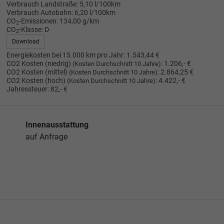
Verbrauch Landstraße:
5,10 l/100km
Verbrauch Autobahn:
6,20 l/100km
CO
-Emissionen:
134,00 g/km
2
CO
-Klasse:
D
2
Download
Energiekosten bei 15.000 km pro Jahr:
1.543,44 €
CO2 Kosten (niedrig)
:
1.206,- €
(Kosten Durchschnitt 10 Jahre)
CO2 Kosten (mittel)
:
2.864,25 €
(Kosten Durchschnitt 10 Jahre)
CO2 Kosten (hoch)
:
4.422,- €
(Kosten Durchschnitt 10 Jahre)
Jahressteuer:
82,- €
Innenausstattung
auf Anfrage