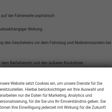
 auf der Fahrerseite asphärisch
keitsabhängiger Wirkung
hung des Geschehens vor dem Fahrzeug und Notbremssystem bei
f dem Beifahrersitz und den äußeren Rücksitzen
Wir respektieren Ihre Privatsphäre
nsere Website setzt Cookies ein, um unsere Dienste für Sie
ereitzustellen. Hierbei berücksichtigen wir Ihre Auswahl und
erarbeiten nur die Daten für Marketing, Analytics und
ersonalisierung, für die Sie uns Ihr Einverständnis geben. Sie
önnen Ihre Einwilligung jederzeit mit Wirkung für die Zukunft
g mit Verkehrsschatten