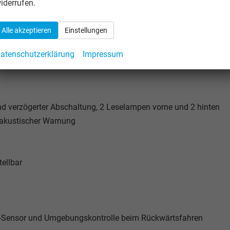
iderrufen.
Alle akzeptieren
Einstellungen
atenschutzerklärung
Impressum
 verzögerter Abschaltung, 2 Leselampen vorne und 2 hinten
 akustischer Warnung
tellbar
el-Sensor und Umgebungskontrolle beim Rückwärtsfahren