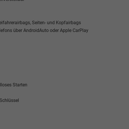
eifahrerairbags, Seiten- und Kopfairbags
lefons über AndroidAuto oder Apple CarPlay
loses Starten
 Schlüssel