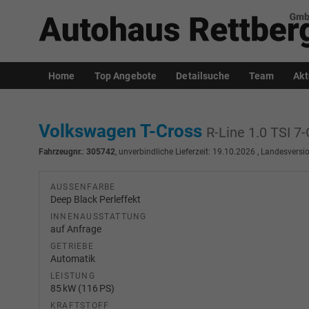
Home
Top Angebote
Detailsuche
Team
Akt
Volkswagen T-Cross
R-Line 1.0 TSI 
Fahrzeugnr.
:
305742
, unverbindliche Lieferzeit:
19.10.2026
, Landesversio
AUSSENFARBE
Deep Black Perleffekt
INNENAUSSTATTUNG
auf Anfrage
GETRIEBE
Automatik
LEISTUNG
85 kW (116 PS)
KRAFTSTOFF