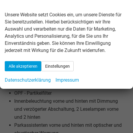
Wir respektieren Ihre Privatsphäre
Abdeckung und Beleuchtung des Kofferraums
Lane Assist - Spurhalteassistent
Unsere Website setzt Cookies ein, um unsere Dienste für
Vordere Nebelscheinwerfer
Sie bereitzustellen. Hierbei berücksichtigen wir Ihre
Auswahl und verarbeiten nur die Daten für Marketing,
Dynamic Light Assist - dynamische Fernlichtregelung
Analytics und Personalisierung, für die Sie uns Ihr
mit Verkehrsschatten
Einverständnis geben. Sie können Ihre Einwilligung
LED-Beleuchtung des Kühlergrills
jederzeit mit Wirkung für die Zukunft widerrufen.
LED-Rückleuchten mit dynamischen Blinkern
Make-up-Spiegel in den Sonnenblenden
Alle akzeptieren
Einstellungen
Ablagefächer in den Türen vorne und hinten
Ablagetaschen auf der Rückseite der Vordersitze
Datenschutzerklärung
Impressum
Online-Dienste We Connect (Vorbereitung)
OPF - Partikelfilter
Innenbeleuchtung vorne und hinten mit Dimmung
und verzögerter Abschaltung, 2 Leselampen vorne
und 2 hinten
Parkassistenten vorne und hinten mit optischer und