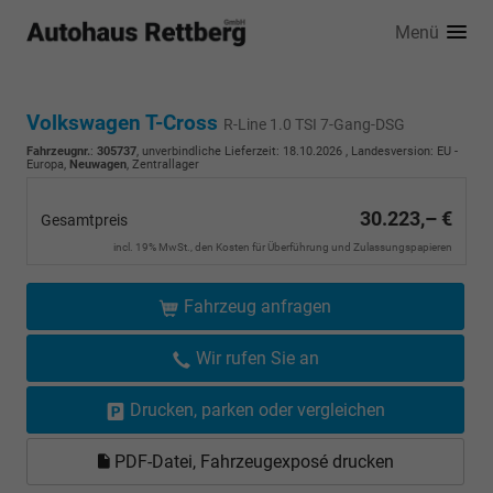
Menü
Volkswagen T-Cross
R-Line 1.0 TSI 7-Gang-DSG
Fahrzeugnr.
:
305737
, unverbindliche Lieferzeit:
18.10.2026
, Landesversion: EU -
Europa,
Neuwagen
, Zentrallager
30.223,– €
Gesamtpreis
incl. 19% MwSt., den Kosten für Überführung und Zulassungspapieren
Fahrzeug anfragen
Wir rufen Sie an
Drucken, parken oder vergleichen
PDF-Datei, Fahrzeugexposé drucken