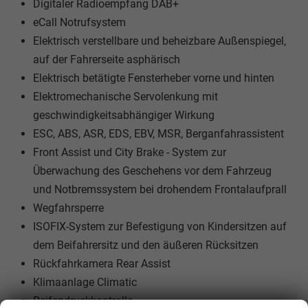
Digitaler Radioempfang DAB+
eCall Notrufsystem
Elektrisch verstellbare und beheizbare Außenspiegel,
auf der Fahrerseite asphärisch
Elektrisch betätigte Fensterheber vorne und hinten
Elektromechanische Servolenkung mit
geschwindigkeitsabhängiger Wirkung
ESC, ABS, ASR, EDS, EBV, MSR, Berganfahrassistent
Front Assist und City Brake - System zur
Überwachung des Geschehens vor dem Fahrzeug
und Notbremssystem bei drohendem Frontalaufprall
Wegfahrsperre
ISOFIX-System zur Befestigung von Kindersitzen auf
dem Beifahrersitz und den äußeren Rücksitzen
Rückfahrkamera Rear Assist
Klimaanlage Climatic
Reifendruckkontrolle