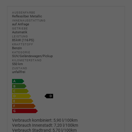
AUSSENFARBE
Reflexsilber Metallic
INNENAUSSTATTUNG
auf Anfrage
GETRIEBE
Automatik
LEISTUNG
85 kW (116 PS)
KRAFTSTOFF
Benzin
KATEGORIE
SUV/Geländewagen/Pickup
KILOMETERSTAND
550 km
ZUSTAND
unfallfrei
Verbrauch kombiniert:
5,90 l/100km
Verbrauch Innenstadt:
7,20 l/100km
Verbrauch Stadtrand:
5,70 l/100km