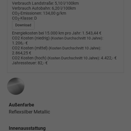
Verbrauch Landstraße:
5,10 l/100km
Verbrauch Autobahn:
6,20 l/100km
CO
-Emissionen:
134,00 g/km
2
CO
-Klasse:
D
2
Download
Energiekosten bei 15.000 km pro Jahr:
1.543,44 €
CO2 Kosten (niedrig)
:
(Kosten Durchschnitt 10 Jahre)
1.206,- €
CO2 Kosten (mittel)
:
(Kosten Durchschnitt 10 Jahre)
2.864,25 €
CO2 Kosten (hoch)
:
4.422,- €
(Kosten Durchschnitt 10 Jahre)
Jahressteuer:
82,- €
Außenfarbe
Reflexsilber Metallic
Innenausstattung