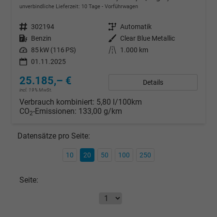
unverbindliche Lieferzeit:
10 Tage
Vorführwagen
Fahrzeugnr.
302194
Getriebe
Automatik
Kraftstoff
Benzin
Außenfarbe
Clear Blue Metallic
Leistung
85 kW (116 PS)
Kilometerstand
1.000 km
01.11.2025
25.185,– €
Details
incl. 19% MwSt.
Verbrauch kombiniert:
5,80 l/100km
CO
-Emissionen:
133,00 g/km
2
Datensätze pro Seite:
10
20
50
100
250
Seite: