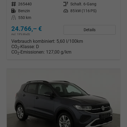
Fahrzeugnr.
265440
Getriebe
Schalt. 6-Gang
Kraftstoff
Benzin
Leistung
85 kW (116 PS)
Kilometerstand
550 km
24.766,– €
Details
incl. 19% MwSt.
Verbrauch kombiniert:
5,60 l/100km
CO
-Klasse:
D
2
CO
-Emissionen:
127,00 g/km
2