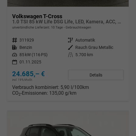
Volkswagen T-Cross
1.0 TSI 85 kW Life DSG Life, LED, Kamera, ACC, Side, Winter, 17-Zoll, 3-J. Garantie
unverbindliche Lieferzeit:
10 Tage
Gebrauchtwagen
Fahrzeugnr.
311929
Getriebe
Automatik
Kraftstoff
Benzin
Außenfarbe
Rauch Grau Metallic
Leistung
85 kW (116 PS)
Kilometerstand
5.700 km
01.11.2025
24.685,– €
Details
incl. 19% MwSt.
Verbrauch kombiniert:
5,90 l/100km
CO
-Emissionen:
135,00 g/km
2