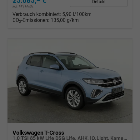
25.085,– €
Details
incl. 19% MwSt.
Verbrauch kombiniert:
5,90 l/100km
CO
-Emissionen:
135,00 g/km
2
Volkswagen T-Cross
1.0 TSI 85 kW Life DSG Life, AHK, IQ.Light, Kamera, ACC, Side, Winter, 17-Zoll