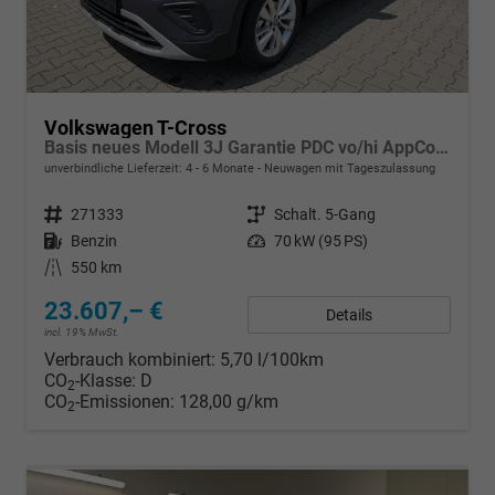
Volkswagen T-Cross
Basis neues Modell 3J Garantie PDC vo/hi AppConnect Dig.Cockpit
unverbindliche Lieferzeit: 4 - 6 Monate
Neuwagen mit Tageszulassung
Fahrzeugnr.
271333
Getriebe
Schalt. 5-Gang
Kraftstoff
Benzin
Leistung
70 kW (95 PS)
Kilometerstand
550 km
23.607,– €
Details
incl. 19% MwSt.
Verbrauch kombiniert:
5,70 l/100km
CO
-Klasse:
D
2
CO
-Emissionen:
128,00 g/km
2