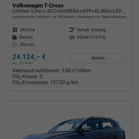
Volkswagen T-Cross
Limited (Life+) ACC+KAMERA+APP+KLIMA+LED+17'' ALU
unverbindliche Lieferzeit: ca. 4-5 Monate
Neuwagen mit Tageszulassung
Fahrzeugnr.
265434
Getriebe
Schalt. 6-Gang
Kraftstoff
Benzin
Leistung
85 kW (116 PS)
Kilometerstand
550 km
24.124,– €
Details
incl. 19% MwSt.
Verbrauch kombiniert:
5,60 l/100km
CO
-Klasse:
D
2
CO
-Emissionen:
127,00 g/km
2