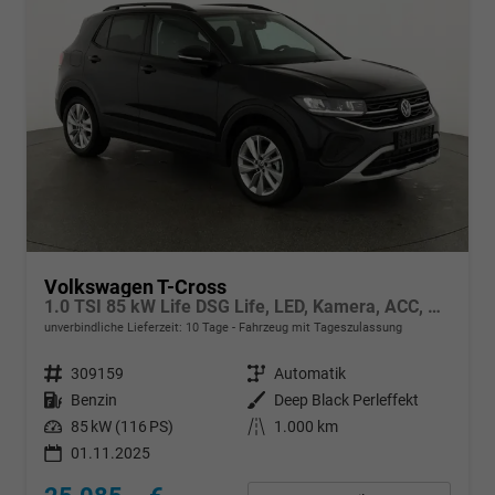
Volkswagen T-Cross
1.0 TSI 85 kW Life DSG Life, LED, Kamera, ACC, Side, Winter, 17-Zoll, 3-J. Garantie
unverbindliche Lieferzeit:
10 Tage
Fahrzeug mit Tageszulassung
Fahrzeugnr.
309159
Getriebe
Automatik
Kraftstoff
Benzin
Außenfarbe
Deep Black Perleffekt
Leistung
85 kW (116 PS)
Kilometerstand
1.000 km
01.11.2025