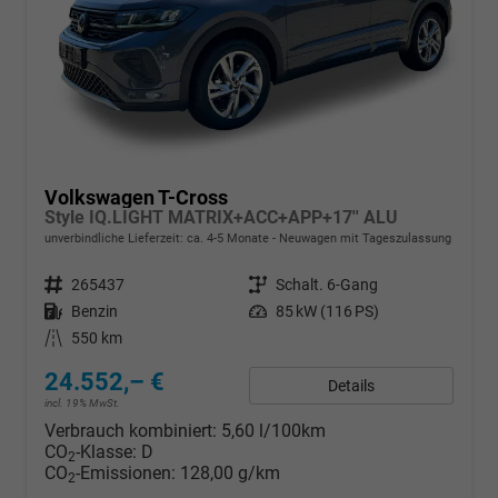
Volkswagen T-Cross
Style IQ.LIGHT MATRIX+ACC+APP+17'' ALU
unverbindliche Lieferzeit: ca. 4-5 Monate
Neuwagen mit Tageszulassung
Fahrzeugnr.
265437
Getriebe
Schalt. 6-Gang
Kraftstoff
Benzin
Leistung
85 kW (116 PS)
Kilometerstand
550 km
24.552,– €
Details
incl. 19% MwSt.
Verbrauch kombiniert:
5,60 l/100km
CO
-Klasse:
D
2
CO
-Emissionen:
128,00 g/km
2