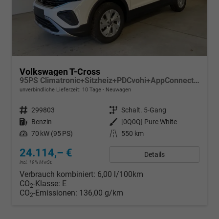
Volkswagen T-Cross
95PS Climatronic+Sitzheiz+PDCvohi+AppConnect+Side+TravelAssist+ACC
unverbindliche Lieferzeit:
10 Tage
Neuwagen
Fahrzeugnr.
299803
Getriebe
Schalt. 5-Gang
Kraftstoff
Benzin
Außenfarbe
[0Q0Q] Pure White
Leistung
70 kW (95 PS)
Kilometerstand
550 km
24.114,– €
Details
incl. 19% MwSt.
Verbrauch kombiniert:
6,00 l/100km
CO
-Klasse:
E
2
CO
-Emissionen:
136,00 g/km
2