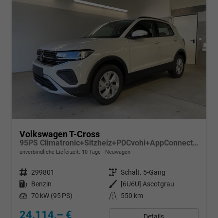
Volkswagen T-Cross
95PS Climatronic+Sitzheiz+PDCvohi+AppConnect+Side+TravelAssist+ACC
unverbindliche Lieferzeit:
10 Tage
Neuwagen
Fahrzeugnr.
299801
Getriebe
Schalt. 5-Gang
Kraftstoff
Benzin
Außenfarbe
[6U6U] Ascotgrau
Leistung
70 kW (95 PS)
Kilometerstand
550 km
24.114,– €
Details