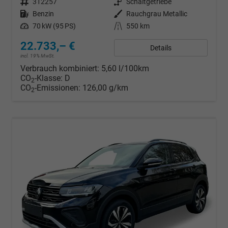
Fahrzeugnr.
312257
Getriebe
Schaltgetriebe
Kraftstoff
Benzin
Außenfarbe
Rauchgrau Metallic
Leistung
70 kW (95 PS)
Kilometerstand
550 km
22.733,– €
Details
incl. 19% MwSt.
Verbrauch kombiniert:
5,60 l/100km
CO
-Klasse:
D
2
CO
-Emissionen:
126,00 g/km
2