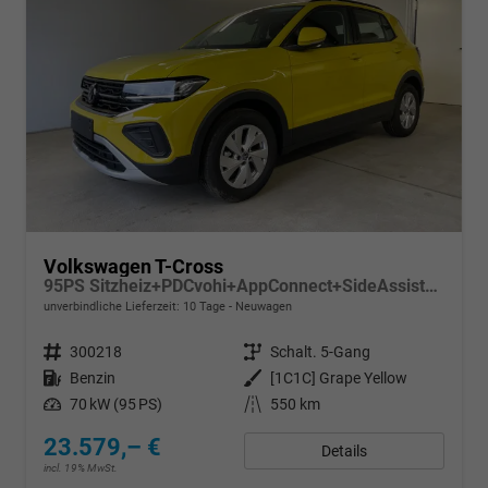
Volkswagen T-Cross
95PS Sitzheiz+PDCvohi+AppConnect+SideAssist+TravelAssist+ACC+Klima
unverbindliche Lieferzeit:
10 Tage
Neuwagen
Fahrzeugnr.
300218
Getriebe
Schalt. 5-Gang
Kraftstoff
Benzin
Außenfarbe
[1C1C] Grape Yellow
Leistung
70 kW (95 PS)
Kilometerstand
550 km
23.579,– €
Details
incl. 19% MwSt.