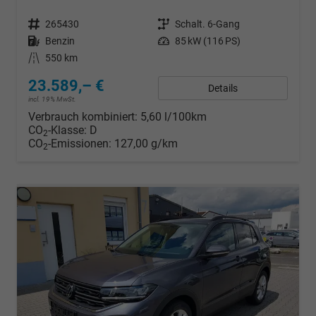
Fahrzeugnr.
265430
Getriebe
Schalt. 6-Gang
Kraftstoff
Benzin
Leistung
85 kW (116 PS)
Kilometerstand
550 km
23.589,– €
Details
incl. 19% MwSt.
Verbrauch kombiniert:
5,60 l/100km
CO
-Klasse:
D
2
CO
-Emissionen:
127,00 g/km
2