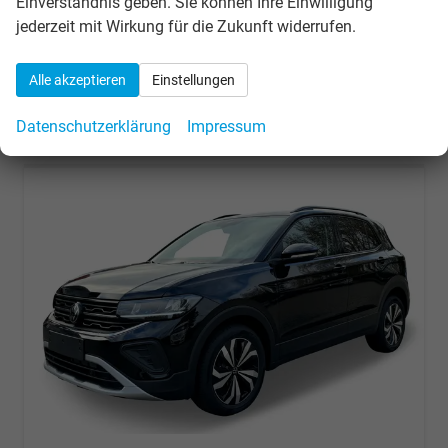
Einverständnis geben. Sie können Ihre Einwilligung
24.114,– €
jederzeit mit Wirkung für die Zukunft widerrufen.
Details
incl. 19% MwSt.
Verbrauch kombiniert:
6,00 l/100km
Alle akzeptieren
Einstellungen
CO
-Klasse:
E
2
CO
-Emissionen:
136,00 g/km
2
Datenschutzerklärung
Impressum