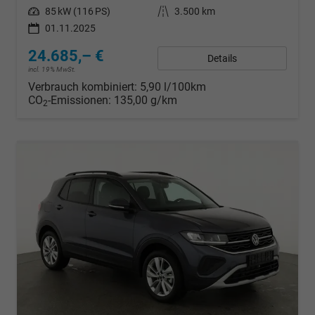
Leistung
85 kW (116 PS)
Kilometerstand
3.500 km
01.11.2025
24.685,– €
Details
incl. 19% MwSt.
Verbrauch kombiniert:
5,90 l/100km
CO
-Emissionen:
135,00 g/km
2