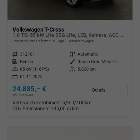
Volkswagen T-Cross
1.0 TSI 85 kW Life DSG Life, LED, Kamera, ACC, Side, Winter, 17-Zoll, 3-J. Garantie
unverbindliche Lieferzeit:
10 Tage
Gebrauchtwagen
Fahrzeugnr.
312101
Getriebe
Automatik
Kraftstoff
Benzin
Außenfarbe
Rauch Grau Metallic
Leistung
85 kW (116 PS)
Kilometerstand
5.000 km
01.11.2025
24.885,– €
Details
incl. 19% MwSt.
Verbrauch kombiniert:
5,90 l/100km
CO
-Emissionen:
135,00 g/km
2