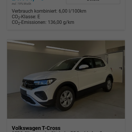
incl. 19% MwSt.
Verbrauch kombiniert:
6,00 l/100km
CO
-Klasse:
E
2
CO
-Emissionen:
136,00 g/km
2
Volkswagen T-Cross