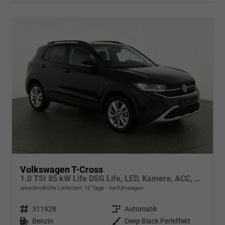
Volkswagen T-Cross
1.0 TSI 85 kW Life DSG Life, LED, Kamera, ACC, Side, Winter, 17-Zoll, 3-J. Garantie
unverbindliche Lieferzeit:
10 Tage
Vorführwagen
Fahrzeugnr.
311928
Getriebe
Automatik
Kraftstoff
Benzin
Außenfarbe
Deep Black Perleffekt