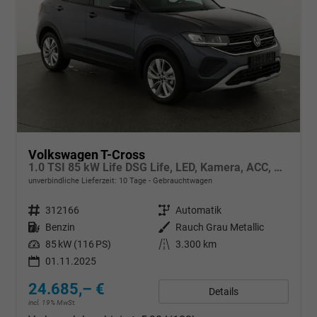
Volkswagen T-Cross
1.0 TSI 85 kW Life DSG Life, LED, Kamera, ACC, Side, Winter, 17-Zoll, 3-J. Garantie
unverbindliche Lieferzeit:
10 Tage
Gebrauchtwagen
Fahrzeugnr.
312166
Getriebe
Automatik
Kraftstoff
Benzin
Außenfarbe
Rauch Grau Metallic
Leistung
85 kW (116 PS)
Kilometerstand
3.300 km
01.11.2025
24.685,– €
Details
incl. 19% MwSt.