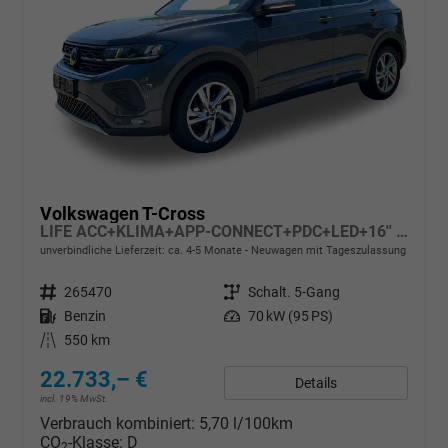
Volkswagen T-Cross
LIFE ACC+KLIMA+APP-CONNECT+PDC+LED+16'' ALU
unverbindliche Lieferzeit: ca. 4-5 Monate
Neuwagen mit Tageszulassung
Fahrzeugnr.
265470
Getriebe
Schalt. 5-Gang
Kraftstoff
Benzin
Leistung
70 kW (95 PS)
Kilometerstand
550 km
22.733,– €
Details
incl. 19% MwSt.
Verbrauch kombiniert:
5,70 l/100km
CO
-Klasse:
D
2