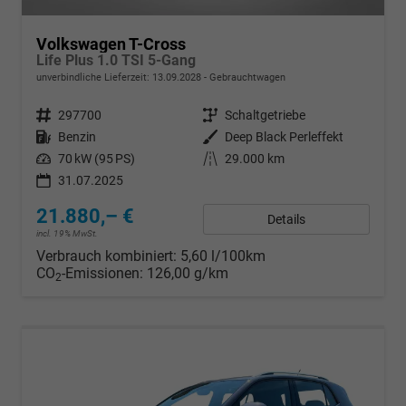
Volkswagen T-Cross
Life Plus 1.0 TSI 5-Gang
unverbindliche Lieferzeit:
13.09.2028
Gebrauchtwagen
Fahrzeugnr.
297700
Getriebe
Schaltgetriebe
Kraftstoff
Benzin
Außenfarbe
Deep Black Perleffekt
Leistung
70 kW (95 PS)
Kilometerstand
29.000 km
31.07.2025
21.880,– €
Details
incl. 19% MwSt.
Verbrauch kombiniert:
5,60 l/100km
CO
-Emissionen:
126,00 g/km
2