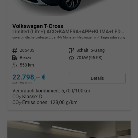
Volkswagen T-Cross
Limited (Life+) ACC+KAMERA+APP+KLIMA+LED+17'' ALU
unverbindliche Lieferzeit: ca. 4-5 Monate
Neuwagen mit Tageszulassung
Fahrzeugnr.
265433
Getriebe
Schalt. 5-Gang
Kraftstoff
Benzin
Leistung
70 kW (95 PS)
Kilometerstand
550 km
22.798,– €
Details
incl. 19% MwSt.
Verbrauch kombiniert:
5,70 l/100km
CO
-Klasse:
D
2
CO
-Emissionen:
128,00 g/km
2