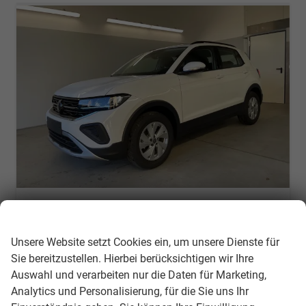
Volkswagen T-Cross
Wir respektieren Ihre Privatsphäre
95PS Climatronic+Sitzheiz+PDCvohi+AppConnect+Side+TravelAssist+ACC
unverbindliche Lieferzeit:
10 Tage
Neuwagen
Unsere Website setzt Cookies ein, um unsere Dienste für
Sie bereitzustellen. Hierbei berücksichtigen wir Ihre
Fahrzeugnr.
299804
Getriebe
Schalt. 5-Gang
Auswahl und verarbeiten nur die Daten für Marketing,
Kraftstoff
Benzin
Außenfarbe
[0Q0Q] Pure White
Analytics und Personalisierung, für die Sie uns Ihr
Leistung
70 kW (95 PS)
Kilometerstand
550 km