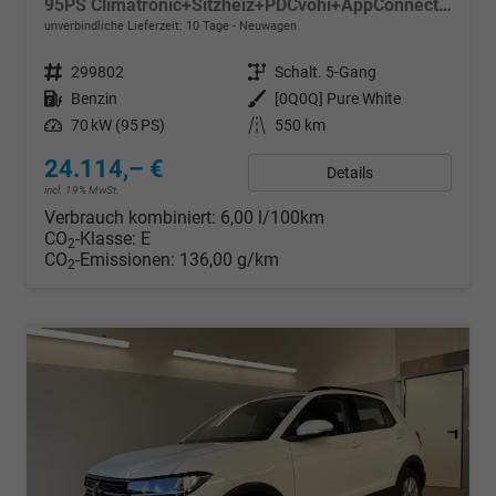
95PS Climatronic+Sitzheiz+PDCvohi+AppConnect+Side+TravelAssist+ACC
unverbindliche Lieferzeit:
10 Tage
Neuwagen
Fahrzeugnr.
299802
Getriebe
Schalt. 5-Gang
Kraftstoff
Benzin
Außenfarbe
[0Q0Q] Pure White
Leistung
70 kW (95 PS)
Kilometerstand
550 km
24.114,– €
Details
incl. 19% MwSt.
Verbrauch kombiniert:
6,00 l/100km
CO
-Klasse:
E
2
CO
-Emissionen:
136,00 g/km
2