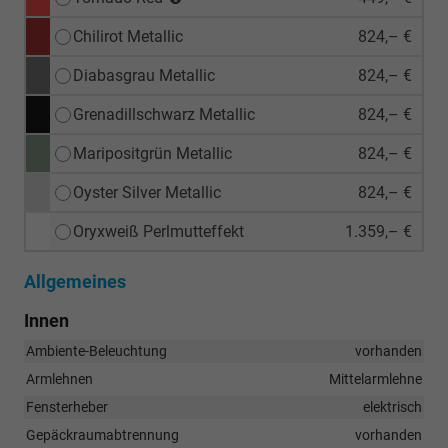
Chilirot Metallic
824,– €
Diabasgrau Metallic
824,– €
Grenadillschwarz Metallic
824,– €
Maripositgrün Metallic
824,– €
Oyster Silver Metallic
824,– €
Oryxweiß Perlmutteffekt
1.359,– €
Allgemeines
Innen
Ambiente-Beleuchtung
vorhanden
Armlehnen
Mittelarmlehne
Fensterheber
elektrisch
Gepäckraumabtrennung
vorhanden