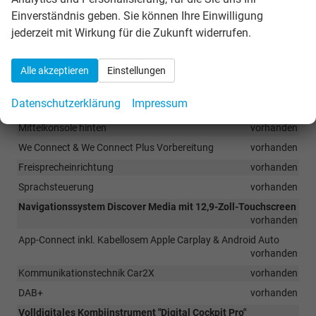
vorhanden
Einverständnis geben. Sie können Ihre Einwilligung
jederzeit mit Wirkung für die Zukunft widerrufen.
Infotainment & Kommunikation
8 Lautsprecher
vorhanden
Alle akzeptieren
Einstellungen
Sprachassistent IDA und elektronische Sprachverstärkung
vorhanden
Datenschutzerklärung
Impressum
2 USB-C-Schnittstellen vorn, 1 USB-C-Ladebuchsen an der
Mittelkonsole hinten
vorhanden
We Connect & We Connect Plus Vorbereitung
vorhanden
Freisprecheinrichtung
vorhanden
Sprachsteuerung
vorhanden
Navigationssystem Discover Media mit 12,9-Zoll-Touchscreen
vorhanden
App-Connect inkl. Kabellosem Apple Carplay & Android Auto
vorhanden
Kommunikationstechnik Car2X
vorhanden
DAB+
vorhanden
Volldigitales Kombiinstrument "Digital Cockpit Pro"