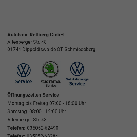
und
Schwarz
Leeds
Radschlüssel)
oder
Schwarz
[PJL]
diamantgedreht)
19"
Leichtmetallfelgen
Leeds
Autohaus Rettberg GmbH
Schwarz
Altenberger Str. 48
diamantgedreht)
01744 Dippoldiswalde OT Schmiedeberg
Öffnungszeiten Service
Montag bis Freitag 07:00 - 18:00 Uhr
Samstag 08:00 - 12:00 Uhr
Altenberger Str. 48
Telefon:
035052-62490
Telefax:
035052-63284