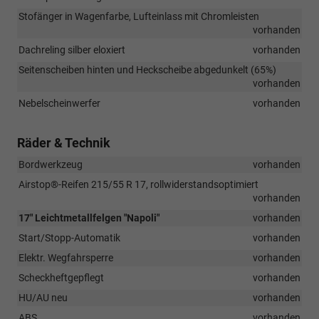
Stofänger in Wagenfarbe, Lufteinlass mit Chromleisten
vorhanden
Dachreling silber eloxiert
vorhanden
Seitenscheiben hinten und Heckscheibe abgedunkelt (65%)
vorhanden
Nebelscheinwerfer
vorhanden
Räder & Technik
Bordwerkzeug
vorhanden
Airstop®-Reifen 215/55 R 17, rollwiderstandsoptimiert
vorhanden
17" Leichtmetallfelgen "Napoli"
vorhanden
Start/Stopp-Automatik
vorhanden
Elektr. Wegfahrsperre
vorhanden
Scheckheftgepflegt
vorhanden
HU/AU neu
vorhanden
ABS
vorhanden