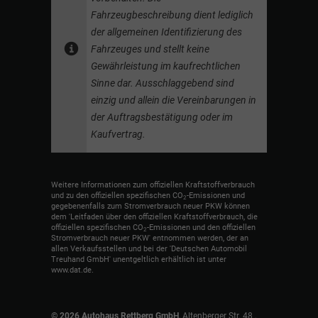
Fahrzeugbeschreibung dient lediglich
der allgemeinen Identifizierung des
Fahrzeuges und stellt keine
Gewährleistung im kaufrechtlichen
Sinne dar. Ausschlaggebend sind
einzig und allein die Vereinbarungen in
der Auftragsbestätigung oder im
Kaufvertrag.
Weitere Informationen zum offiziellen Kraftstoffverbrauch
und zu den offiziellen spezifischen CO
-Emissionen und
2
gegebenenfalls zum Stromverbrauch neuer PKW können
dem 'Leitfaden über den offiziellen Kraftstoffverbrauch, die
offiziellen spezifischen CO
-Emissionen und den offiziellen
2
Stromverbrauch neuer PKW' entnommen werden, der an
allen Verkaufsstellen und bei der 'Deutschen Automobil
Treuhand GmbH' unentgeltlich erhältlich ist unter
www.dat.de.
© 2026
Autohaus Rettberg GmbH
,
Altenberger Str. 48
,