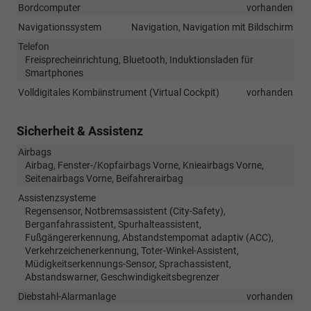
Bordcomputer
vorhanden
Navigationssystem
Navigation, Navigation mit Bildschirm
Telefon
Freisprecheinrichtung, Bluetooth, Induktionsladen für
Smartphones
Volldigitales Kombiinstrument (Virtual Cockpit)
vorhanden
Sicherheit & Assistenz
Airbags
Airbag, Fenster-/Kopfairbags Vorne, Knieairbags Vorne,
Seitenairbags Vorne, Beifahrerairbag
Assistenzsysteme
Regensensor, Notbremsassistent (City-Safety),
Berganfahrassistent, Spurhalteassistent,
Fußgängererkennung, Abstandstempomat adaptiv (ACC),
Verkehrzeichenerkennung, Toter-Winkel-Assistent,
Müdigkeitserkennungs-Sensor, Sprachassistent,
Abstandswarner, Geschwindigkeitsbegrenzer
Diebstahl-Alarmanlage
vorhanden