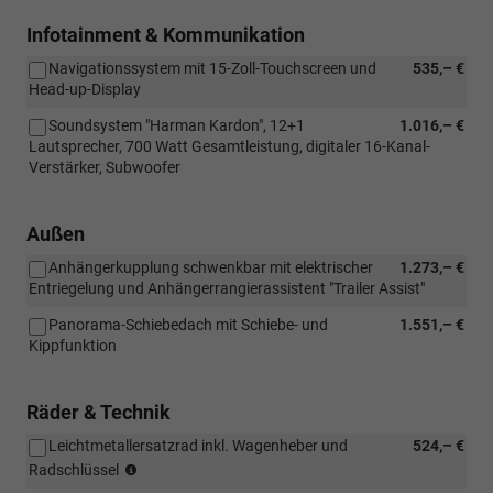
Infotainment & Kommunikation
Navigationssystem mit 15-Zoll-Touchscreen und
535,– €
Head-up-Display
Soundsystem "Harman Kardon", 12+1
1.016,– €
Lautsprecher, 700 Watt Gesamtleistung, digitaler 16-Kanal-
Verstärker, Subwoofer
Außen
Anhängerkupplung schwenkbar mit elektrischer
1.273,– €
Entriegelung und Anhängerrangierassistent "Trailer Assist"
Panorama-Schiebedach mit Schiebe- und
1.551,– €
Kippfunktion
Räder & Technik
Leichtmetallersatzrad inkl. Wagenheber und
524,– €
(Nicht
Radschlüssel
in