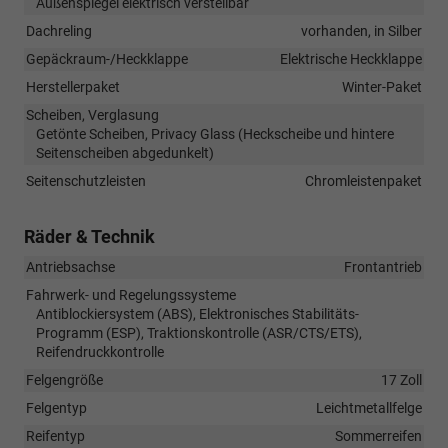
Außenspiegel elektrisch verstellbar
Dachreling
vorhanden, in Silber
Gepäckraum-/Heckklappe
Elektrische Heckklappe
Herstellerpaket
Winter-Paket
Scheiben, Verglasung
Getönte Scheiben, Privacy Glass (Heckscheibe und hintere
Seitenscheiben abgedunkelt)
Seitenschutzleisten
Chromleistenpaket
Räder & Technik
Antriebsachse
Frontantrieb
Fahrwerk- und Regelungssysteme
Antiblockiersystem (ABS), Elektronisches Stabilitäts-
Programm (ESP), Traktionskontrolle (ASR/CTS/ETS),
Reifendruckkontrolle
Felgengröße
17 Zoll
Felgentyp
Leichtmetallfelge
Reifentyp
Sommerreifen