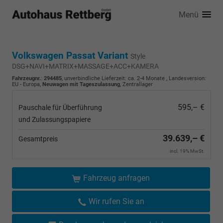
Menü
Volkswagen Passat Variant
Style
DSG+NAVI+MATRIX+MASSAGE+ACC+KAMERA
Fahrzeugnr.
:
294485
, unverbindliche Lieferzeit: ca. 2-4 Monate , Landesversion:
EU - Europa,
Neuwagen mit Tageszulassung
, Zentrallager
595,– €
Pauschale für Überführung
und Zulassungspapiere
39.639,– €
Gesamtpreis
incl. 19% MwSt.
Fahrzeug anfragen
Wir rufen Sie an