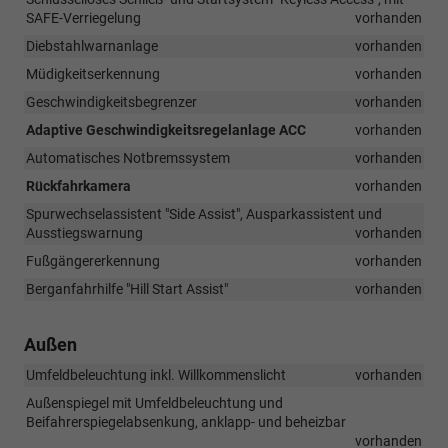
SAFE-Verriegelung
vorhanden
Diebstahlwarnanlage
vorhanden
Müdigkeitserkennung
vorhanden
Geschwindigkeitsbegrenzer
vorhanden
Adaptive Geschwindigkeitsregelanlage ACC
vorhanden
Automatisches Notbremssystem
vorhanden
Rückfahrkamera
vorhanden
Spurwechselassistent "Side Assist", Ausparkassistent und
Ausstiegswarnung
vorhanden
Fußgängererkennung
vorhanden
Berganfahrhilfe "Hill Start Assist"
vorhanden
Außen
Umfeldbeleuchtung inkl. Willkommenslicht
vorhanden
Außenspiegel mit Umfeldbeleuchtung und
Beifahrerspiegelabsenkung, anklapp- und beheizbar
vorhanden