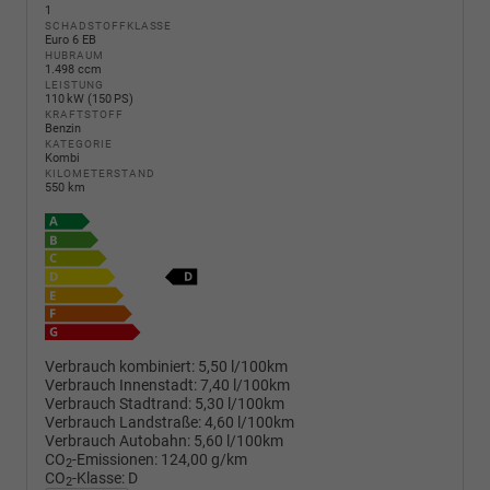
1
SCHADSTOFFKLASSE
Euro 6 EB
HUBRAUM
1.498 ccm
LEISTUNG
110 kW (150 PS)
KRAFTSTOFF
Benzin
KATEGORIE
Kombi
KILOMETERSTAND
550 km
Verbrauch kombiniert:
5,50 l/100km
Verbrauch Innenstadt:
7,40 l/100km
Verbrauch Stadtrand:
5,30 l/100km
Verbrauch Landstraße:
4,60 l/100km
Verbrauch Autobahn:
5,60 l/100km
CO
-Emissionen:
124,00 g/km
2
CO
-Klasse:
D
2