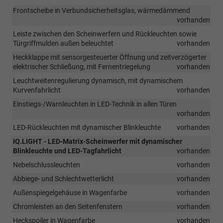
Frontscheibe in Verbundsicherheitsglas, wärmedämmend
vorhanden
Leiste zwischen den Scheinwerfern und Rückleuchten sowie
Türgriffmulden außen beleuchtet
vorhanden
Heckklappe mit sensorgesteuerter Öffnung und zeitverzögerter
elektrischer Schließung, mit Fernentriegelung
vorhanden
Leuchtweitenregulierung dynamisch, mit dynamischem
Kurvenfahrlicht
vorhanden
Einstiegs-/Warnleuchten in LED-Technik in allen Türen
vorhanden
LED-Rückleuchten mit dynamischer Blinkleuchte
vorhanden
IQ.LIGHT - LED-Matrix-Scheinwerfer mit dynamischer
Blinkleuchte und LED-Tagfahrlicht
vorhanden
Nebelschlussleuchten
vorhanden
Abbiege- und Schlechtwetterlicht
vorhanden
Außenspiegelgehäuse in Wagenfarbe
vorhanden
Chromleisten an den Seitenfenstern
vorhanden
Heckspoiler in Wagenfarbe
vorhanden