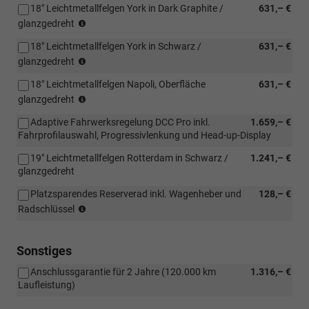
18" Leichtmetallfelgen York in Dark Graphite /
631,– €
Verbindung
(Nicht
mit:
glanzgedreht
in
[PR1]
18" Leichtmetallfelgen York in Schwarz /
631,– €
Verbindung
Platzsparendes
(Nicht
mit:
glanzgedreht
Reserverad
in
[PJM]
inkl.
18" Leichtmetallfelgen Napoli, Oberfläche
631,– €
Verbindung
18"
Wagenheber
(Nicht
mit:
glanzgedreht
Leichtmetallfelgen
und
in
[PJG]
York
Radschlüssel)
Adaptive Fahrwerksregelung DCC Pro inkl.
1.659,– €
Verbindung
18"
in
Fahrprofilauswahl, Progressivlenkung und Head-up-Display
mit:
Leichtmetallfelgen
Schwarz
[PJG]
York
oder
19" Leichtmetallfelgen Rotterdam in Schwarz /
1.241,– €
18"
in
[PJE]
glanzgedreht
Leichtmetallfelgen
Dark
18"
York
Graphite
Leichtmetallfelgen
Platzsparendes Reserverad inkl. Wagenheber und
128,– €
in
oder
Napoli
(Nicht
Radschlüssel
Dark
[PJE]
oder
in
Graphite
18"
[PJL]
Verbindung
oder
Leichtmetallfelgen
19"
mit:
Sonstiges
[PJM]
Napoli
Leichtmetallfelgen
[PR4]
18"
oder
Leeds
Anschlussgarantie für 2 Jahre (120.000 km
1.316,– €
Leichtmetallersatzrad
Leichtmetallfelgen
[PJL]
Schwarz
Laufleistung)
inkl.
York
19"
diamantgedreht)
Wagenheber
in
Leichtmetallfelgen