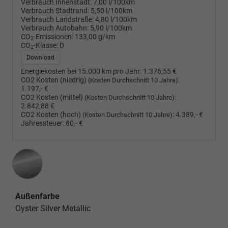
Verbrauch Innenstadt:
7,00 l/100km
Verbrauch Stadtrand:
5,50 l/100km
Verbrauch Landstraße:
4,80 l/100km
Verbrauch Autobahn:
5,90 l/100km
CO
-Emissionen:
133,00 g/km
2
CO
-Klasse:
D
2
Download
Energiekosten bei 15.000 km pro Jahr:
1.376,55 €
CO2 Kosten (niedrig)
:
(Kosten Durchschnitt 10 Jahre)
1.197,- €
CO2 Kosten (mittel)
:
(Kosten Durchschnitt 10 Jahre)
2.842,88 €
CO2 Kosten (hoch)
:
4.389,- €
(Kosten Durchschnitt 10 Jahre)
Jahressteuer:
80,- €
Außenfarbe
Oyster Silver Metallic