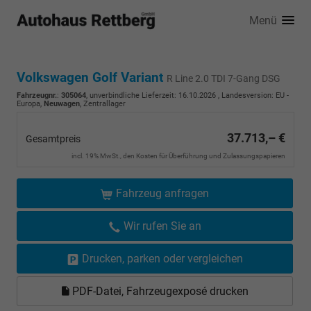
Menü
Volkswagen Golf Variant
R Line 2.0 TDI 7-Gang DSG
Fahrzeugnr.
:
305064
, unverbindliche Lieferzeit:
16.10.2026
, Landesversion: EU -
Europa,
Neuwagen
, Zentrallager
37.713,– €
Gesamtpreis
incl. 19% MwSt., den Kosten für Überführung und Zulassungspapieren
Fahrzeug anfragen
Wir rufen Sie an
Drucken, parken oder vergleichen
PDF-Datei, Fahrzeugexposé drucken