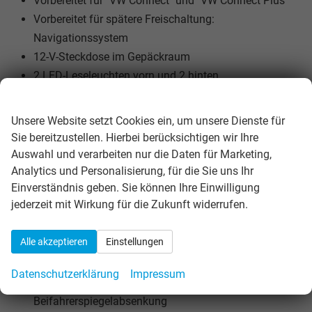
Vorbereitet für "VW Connect" und "VW Connect Plus"
Vorbereitet für spätere Freischaltung:
Navigationssystem
12-V-Steckdose im Gepäckraum
2 LED-Leseleuchten vorn und 2 hinten
Dachreling schwarz
Wir respektieren Ihre Privatsphäre
Geschwindigkeitsbegrenzer mit vorausschauender
Unsere Website setzt Cookies ein, um unsere Dienste für
Regelung
Sie bereitzustellen. Hierbei berücksichtigen wir Ihre
Klimaanlage "Climatronic" mit Aktiv-Kombifilter
Auswahl und verarbeiten nur die Daten für Marketing,
Nichtraucherausführung - Ablagefach und 12-V-
Analytics und Personalisierung, für die Sie uns Ihr
Einverständnis geben. Sie können Ihre Einwilligung
Steckdose vorn
jederzeit mit Wirkung für die Zukunft widerrufen.
Schlüsselloses Schließ- und Startsystem "Keyless
Access", mit berührungsloser Ver- und Entriegelung,
Alle akzeptieren
Einstellungen
SAFE-Verriegelung
Außenspiegel elektrisch einstell-, anklapp-, beheizbar,
Datenschutzerklärung
Impressum
mit Memory-Funktion und
Beifahrerspiegelabsenkung