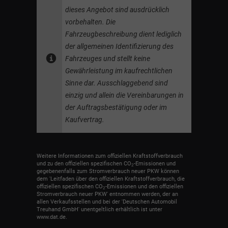
dieses Angebot sind ausdrücklich
vorbehalten. Die
Fahrzeugbeschreibung dient lediglich
der allgemeinen Identifizierung des
Fahrzeuges und stellt keine
Gewährleistung im kaufrechtlichen
Sinne dar. Ausschlaggebend sind
einzig und allein die Vereinbarungen in
der Auftragsbestätigung oder im
Kaufvertrag.
Weitere Informationen zum offiziellen Kraftstoffverbrauch
und zu den offiziellen spezifischen CO
-Emissionen und
2
gegebenenfalls zum Stromverbrauch neuer PKW können
dem 'Leitfaden über den offiziellen Kraftstoffverbrauch, die
offiziellen spezifischen CO
-Emissionen und den offiziellen
2
Stromverbrauch neuer PKW' entnommen werden, der an
allen Verkaufsstellen und bei der 'Deutschen Automobil
Treuhand GmbH' unentgeltlich erhältlich ist unter
www.dat.de.