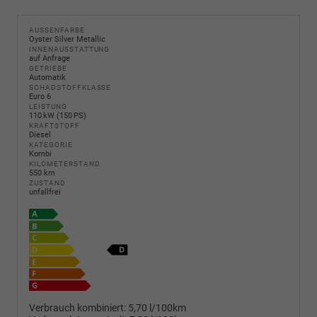
AUSSENFARBE
Oyster Silver Metallic
INNENAUSSTATTUNG
auf Anfrage
GETRIEBE
Automatik
SCHADSTOFFKLASSE
Euro 6
LEISTUNG
110 kW (150 PS)
KRAFTSTOFF
Diesel
KATEGORIE
Kombi
KILOMETERSTAND
550 km
ZUSTAND
unfallfrei
Verbrauch kombiniert:
5,70 l/100km