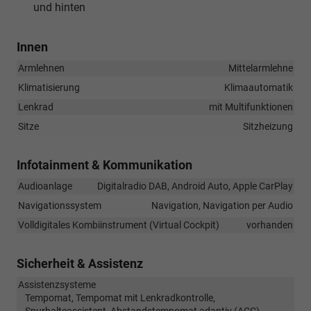
und hinten
Innen
Armlehnen
Mittelarmlehne
Klimatisierung
Klimaautomatik
Lenkrad
mit Multifunktionen
Sitze
Sitzheizung
Infotainment & Kommunikation
Audioanlage
Digitalradio DAB, Android Auto, Apple CarPlay
Navigationssystem
Navigation, Navigation per Audio
Volldigitales Kombiinstrument (Virtual Cockpit)
vorhanden
Sicherheit & Assistenz
Assistenzsysteme
Tempomat, Tempomat mit Lenkradkontrolle,
Spurhalteassistent, Abstandstempomat adaptiv (ACC),