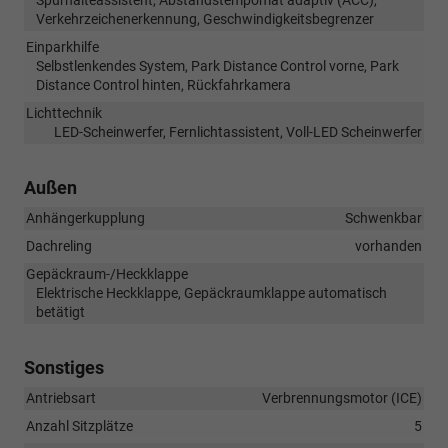
Verkehrzeichenerkennung, Geschwindigkeitsbegrenzer
Einparkhilfe
Selbstlenkendes System, Park Distance Control vorne, Park
Distance Control hinten, Rückfahrkamera
Lichttechnik
LED-Scheinwerfer, Fernlichtassistent, Voll-LED Scheinwerfer
Außen
Anhängerkupplung
Schwenkbar
Dachreling
vorhanden
Gepäckraum-/Heckklappe
Elektrische Heckklappe, Gepäckraumklappe automatisch
betätigt
Sonstiges
Antriebsart
Verbrennungsmotor (ICE)
Anzahl Sitzplätze
5