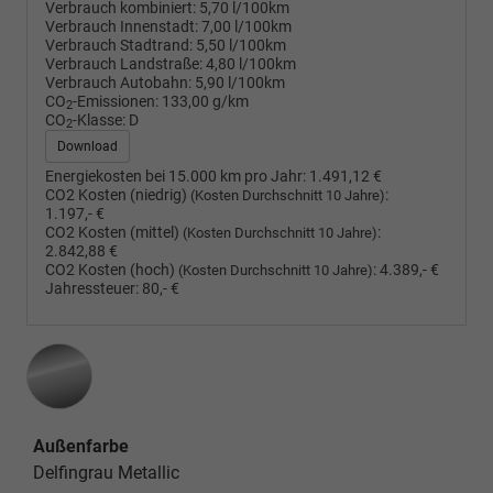
Verbrauch kombiniert:
5,70 l/100km
Verbrauch Innenstadt:
7,00 l/100km
Verbrauch Stadtrand:
5,50 l/100km
Verbrauch Landstraße:
4,80 l/100km
Verbrauch Autobahn:
5,90 l/100km
CO
-Emissionen:
133,00 g/km
2
CO
-Klasse:
D
2
Download
Energiekosten bei 15.000 km pro Jahr:
1.491,12 €
CO2 Kosten (niedrig)
:
(Kosten Durchschnitt 10 Jahre)
1.197,- €
CO2 Kosten (mittel)
:
(Kosten Durchschnitt 10 Jahre)
2.842,88 €
CO2 Kosten (hoch)
:
4.389,- €
(Kosten Durchschnitt 10 Jahre)
Jahressteuer:
80,- €
Außenfarbe
Delfingrau Metallic