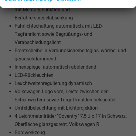
Außenspiegel elektrisch einstell-, anklapp-, beheizbar,
mit Memory-Funktion und
Beifahrerspiegelabsenkung
Fahrlichtschaltung automatisch, mit LED-
Tagfahrlicht sowie Begrüßungs- und
Verabschiedungslicht
Frontscheibe in Verbundsicherheitsglas, wärme- und
geräuschdämmend
Innenspiegel automatisch abblendend
LED-Rückleuchten
Leuchtweitenregulierung dynamisch
Volkswagen Logo vorn, Leiste zwischen den
Scheinwerfern sowie Türgriffmulden beleuchtet
Umfeldbeleuchtung mit Lichtprojektion
4 Leichtmetallräder "Coventry" 7,5 J x 17 in Schwarz,
Oberfläche glanzgedreht, Volkswagen R
Bordwerkzeug