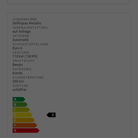
AUSSENFARBE
Delfingrau Metallic
INNENAUSSTATTUNG
auf Anfrage
GETRIEBE
Automatik
SCHADSTOFFKLASSE
Euro 6
LEISTUNG
110 kW (150 PS)
KRAFTSTOFF
Benzin
KATEGORIE
Kombi
KILOMETERSTAND
550 km
ZUSTAND
unfallfrei