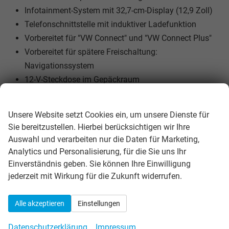
Infotainment-System mit 32,7-cm-Display (12,9 Zoll)
Telefonschnittstelle mit induktiver Ladefunktion
Vorbereitet für "VW Connect" und "VW Connect Plus"
Vorbereitet für spätere Freischaltung:
Navigationssystem
12-V-Steckdose im Gepäckraum
2 LED-Leseleuchten vorn und 2 hinten
Wir respektieren Ihre Privatsphäre
Dachreling schwarz
Unsere Website setzt Cookies ein, um unsere Dienste für
Geschwindigkeitsbegrenzer mit vorausschauender
Sie bereitzustellen. Hierbei berücksichtigen wir Ihre
Regelung
Auswahl und verarbeiten nur die Daten für Marketing,
Klimaanlage "Climatronic" mit Aktiv-Kombifilter
Analytics und Personalisierung, für die Sie uns Ihr
Nichtraucherausführung - Ablagefach und 12-V-
Einverständnis geben. Sie können Ihre Einwilligung
jederzeit mit Wirkung für die Zukunft widerrufen.
Steckdose vorn
Schlüsselloses Schließ- und Startsystem "Keyless
Access", mit berührungsloser Ver- und Entriegelung,
Alle akzeptieren
Einstellungen
SAFE-Verriegelung
Datenschutzerklärung
Impressum