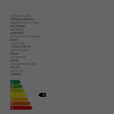
AUSSENFARBE
Delfingrau Metallic
INNENAUSSTATTUNG
auf Anfrage
GETRIEBE
Automatik
SCHADSTOFFKLASSE
Euro 6
LEISTUNG
110 kW (150 PS)
KRAFTSTOFF
Benzin
KATEGORIE
Kombi
KILOMETERSTAND
550 km
ZUSTAND
unfallfrei