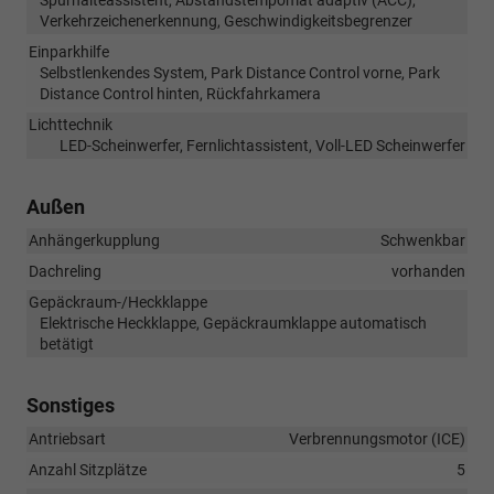
Verkehrzeichenerkennung, Geschwindigkeitsbegrenzer
Einparkhilfe
Selbstlenkendes System, Park Distance Control vorne, Park
Distance Control hinten, Rückfahrkamera
Lichttechnik
LED-Scheinwerfer, Fernlichtassistent, Voll-LED Scheinwerfer
Außen
Anhängerkupplung
Schwenkbar
Dachreling
vorhanden
Gepäckraum-/Heckklappe
Elektrische Heckklappe, Gepäckraumklappe automatisch
betätigt
Sonstiges
Antriebsart
Verbrennungsmotor (ICE)
Anzahl Sitzplätze
5