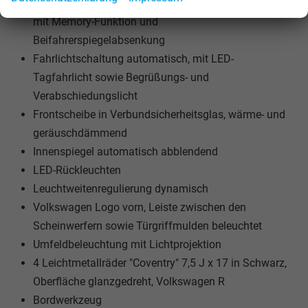
Außenspiegel elektrisch einstell-, anklapp-, beheizbar,
mit Memory-Funktion und
Beifahrerspiegelabsenkung
Fahrlichtschaltung automatisch, mit LED-
Tagfahrlicht sowie Begrüßungs- und
Verabschiedungslicht
Frontscheibe in Verbundsicherheitsglas, wärme- und
geräuschdämmend
Innenspiegel automatisch abblendend
LED-Rückleuchten
Leuchtweitenregulierung dynamisch
Volkswagen Logo vorn, Leiste zwischen den
Scheinwerfern sowie Türgriffmulden beleuchtet
Umfeldbeleuchtung mit Lichtprojektion
4 Leichtmetallräder "Coventry" 7,5 J x 17 in Schwarz,
Oberfläche glanzgedreht, Volkswagen R
Bordwerkzeug