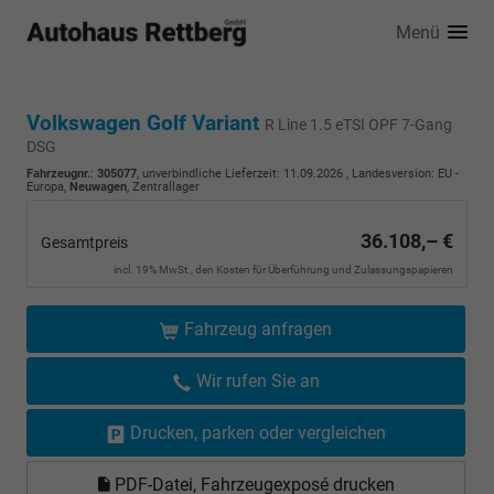
Menü
Volkswagen Golf Variant
R Line 1.5 eTSI OPF 7-Gang
DSG
Fahrzeugnr.
:
305077
, unverbindliche Lieferzeit:
11.09.2026
, Landesversion: EU -
Europa,
Neuwagen
, Zentrallager
36.108,– €
Gesamtpreis
incl. 19% MwSt., den Kosten für Überführung und Zulassungspapieren
Fahrzeug anfragen
Wir rufen Sie an
Drucken, parken oder vergleichen
PDF-Datei, Fahrzeugexposé drucken