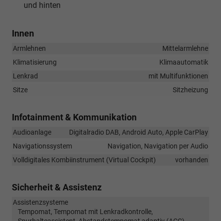
und hinten
Innen
Armlehnen
Mittelarmlehne
Klimatisierung
Klimaautomatik
Lenkrad
mit Multifunktionen
Sitze
Sitzheizung
Infotainment & Kommunikation
Audioanlage
Digitalradio DAB, Android Auto, Apple CarPlay
Navigationssystem
Navigation, Navigation per Audio
Volldigitales Kombiinstrument (Virtual Cockpit)
vorhanden
Sicherheit & Assistenz
Assistenzsysteme
Tempomat, Tempomat mit Lenkradkontrolle,
Spurhalteassistent, Abstandstempomat adaptiv (ACC),