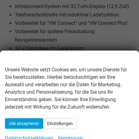
Infotainment-System mit 32,7-cm-Display (12,9 Zoll)
Telefonschnittstelle mit induktiver Ladefunktion
Vorbereitet für "VW Connect" und "VW Connect Plus"
Vorbereitet für spätere Freischaltung:
Navigationssystem
12-V-Steckdose im Gepäckraum
2 LED-Leseleuchten vorn und 2 hinten
Wir respektieren Ihre Privatsphäre
Dachreling schwarz
Unsere Website setzt Cookies ein, um unsere Dienste für
Geschwindigkeitsbegrenzer mit vorausschauender
Sie bereitzustellen. Hierbei berücksichtigen wir Ihre
Regelung
Auswahl und verarbeiten nur die Daten für Marketing,
Klimaanlage "Climatronic" mit Aktiv-Kombifilter
Analytics und Personalisierung, für die Sie uns Ihr
Nichtraucherausführung - Ablagefach und 12-V-
Einverständnis geben. Sie können Ihre Einwilligung
jederzeit mit Wirkung für die Zukunft widerrufen.
Steckdose vorn
Schlüsselloses Schließ- und Startsystem "Keyless
Access", mit berührungsloser Ver- und Entriegelung,
Alle akzeptieren
Einstellungen
SAFE-Verriegelung
Datenschutzerklärung
Impressum