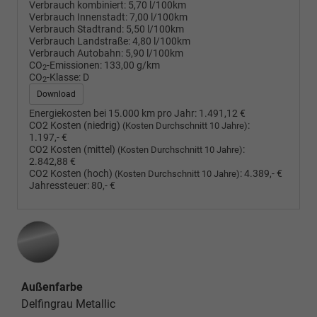
Verbrauch kombiniert:
5,70 l/100km
Verbrauch Innenstadt:
7,00 l/100km
Verbrauch Stadtrand:
5,50 l/100km
Verbrauch Landstraße:
4,80 l/100km
Verbrauch Autobahn:
5,90 l/100km
CO
-Emissionen:
133,00 g/km
2
CO
-Klasse:
D
2
Download
Energiekosten bei 15.000 km pro Jahr:
1.491,12 €
CO2 Kosten (niedrig)
:
(Kosten Durchschnitt 10 Jahre)
1.197,- €
CO2 Kosten (mittel)
:
(Kosten Durchschnitt 10 Jahre)
2.842,88 €
CO2 Kosten (hoch)
:
4.389,- €
(Kosten Durchschnitt 10 Jahre)
Jahressteuer:
80,- €
Außenfarbe
Delfingrau Metallic