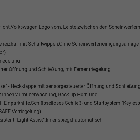
rlicht,Volkswagen Logo vorn, Leiste zwischen den Scheinwerfer
 beheizbar, mit Schaltwippen,Ohne Scheinwerferreinigungsanlage
ar)
riegelung
rter Öffnung und Schließung, mit Fernentriegelung
t
se" - Heckklappe mit sensorgesteuerter Öffnung und Schließung
it Innenraumüberwachung, Back-up-Horn und
l. Einparkhilfe,Schlüsselloses Schließ- und Startsystem "Keyless
 SAFE-Verriegelung)
assistent "Light Assist",Innenspiegel automatisch