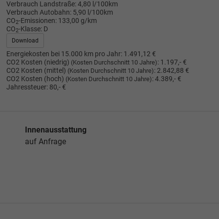
Verbrauch Landstraße:
4,80 l/100km
Verbrauch Autobahn:
5,90 l/100km
CO
-Emissionen:
133,00 g/km
2
CO
-Klasse:
D
2
Download
Energiekosten bei 15.000 km pro Jahr:
1.491,12 €
CO2 Kosten (niedrig)
:
1.197,- €
(Kosten Durchschnitt 10 Jahre)
CO2 Kosten (mittel)
:
2.842,88 €
(Kosten Durchschnitt 10 Jahre)
CO2 Kosten (hoch)
:
4.389,- €
(Kosten Durchschnitt 10 Jahre)
Jahressteuer:
80,- €
Innenausstattung
auf Anfrage