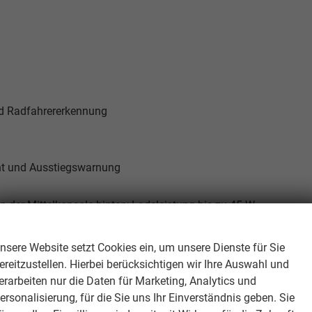
nd Radfahrererkennung
ent und Ausstiegswarnung
 der Mittelkonsole hinten; Ladeleistung bis zu 45 W
Wir respektieren Ihre Privatsphäre
d Auto
nsere Website setzt Cookies ein, um unsere Dienste für Sie
ofile wählbar
ereitzustellen. Hierbei berücksichtigen wir Ihre Auswahl und
erarbeiten nur die Daten für Marketing, Analytics und
ersonalisierung, für die Sie uns Ihr Einverständnis geben. Sie