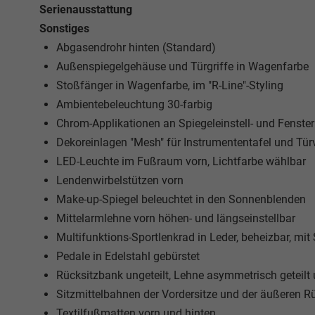
Serienausstattung
Sonstiges
Abgasendrohr hinten (Standard)
Außenspiegelgehäuse und Türgriffe in Wagenfarbe
Stoßfänger in Wagenfarbe, im "R-Line"-Styling
Ambientebeleuchtung 30-farbig
Chrom-Applikationen an Spiegeleinstell- und Fenste
Dekoreinlagen "Mesh" für Instrumententafel und Tür
LED-Leuchte im Fußraum vorn, Lichtfarbe wählbar
Lendenwirbelstützen vorn
Make-up-Spiegel beleuchtet in den Sonnenblenden
Mittelarmlehne vorn höhen- und längseinstellbar
Multifunktions-Sportlenkrad in Leder, beheizbar, mi
Pedale in Edelstahl gebürstet
Rücksitzbank ungeteilt, Lehne asymmetrisch geteilt
Sitzmittelbahnen der Vordersitze und der äußeren Rüc
Textilfußmatten vorn und hinten