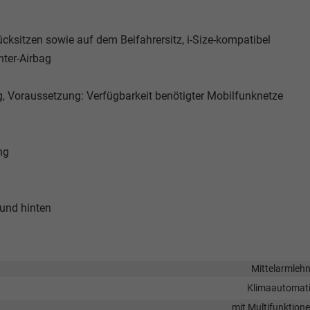
cksitzen sowie auf dem Beifahrersitz, i-Size-kompatibel
nter-Airbag
ng, Voraussetzung: Verfügbarkeit benötigter Mobilfunknetze
ng
 und hinten
Mittelarmleh
Klimaautomat
mit Multifunktion