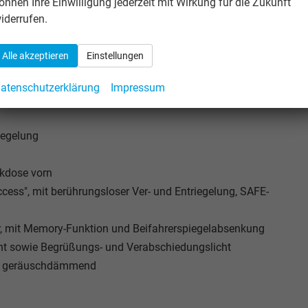
önnen Ihre Einwilligung jederzeit mit Wirkung für die Zukunft
iderrufen.
Alle akzeptieren
Einstellungen
ystem
atenschutzerklärung
Impressum
Regelung
ckdose vorn
cess", mit berührungsloser Ver- und Entriegelung, SAFE-
bar, mit Memory-Funktion und Beifahrerspiegelabsenkung
cht sowie Begrüßungs- und Verabschiedungslicht
und geräuschdämmend