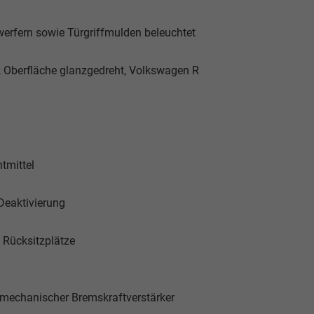
erfern sowie Türgriffmulden beleuchtet
z, Oberfläche glanzgedreht, Volkswagen R
tmittel
-Deaktivierung
 Rücksitzplätze
omechanischer Bremskraftverstärker