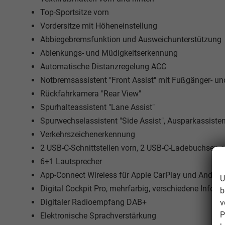
Top-Sportsitze vorn
Vordersitze mit Höheneinstellung
Abbiegebremsfunktion und Ausweichunterstützung
Ablenkungs- und Müdigkeitserkennung
Automatische Distanzregelung ACC
Notbremsassistent "Front Assist" mit Fußgänger- u
Rückfahrkamera "Rear View"
Spurhalteassistent "Lane Assist"
Spurwechselassistent "Side Assist", Ausparkassist
Verkehrszeichenerkennung
2 USB-C-Schnittstellen vorn, 2 USB-C-Ladebuchsen an
6+1 Lautsprecher
App-Connect Wireless für Apple CarPlay und Androi
U
Digital Cockpit Pro, mehrfarbig, verschiedene Info-Pr
b
Digitaler Radioempfang DAB+
v
P
Elektronische Sprachverstärkung