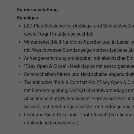
Sonderausstattung
Sonstiges
LED-Plus-Scheinwerfer (Abbiege- und Schlechtwette
sowie Türgriffmulden beleuchtet)
Winterpaket (Multifunktions-Sportlenkrad in Leder,
mit Waschwasser-Standanzeige,Vordersitze beheizb
Anhängevorrichtung anklappbar, mit elektrischer Ent
"Easy Open & Close" - Heckklappe mit sensorgesteue
Seitenscheiben hinten und Heckscheibe abgedunkel
Technikpaket "Park & Comfort Pro ("Easy Open & Clo
mit Fernentriegelung,Car2X,Diebstahlwarnanlage m
Abschleppschutz,Parkassistent "Park Assist Pro", ink
Access", mit berührungsloser Ver- und Entriegelung,
Licht-und-Sicht-Paket inkl. "Light Assist" (Fernlicht
abblendend,Regensensor)