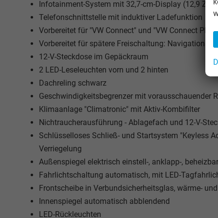
k
Infotainment-System mit 32,7-cm-Display (12,9 Zoll)
w
Telefonschnittstelle mit induktiver Ladefunktion
Vorbereitet für "VW Connect" und "VW Connect Plus"
Vorbereitet für spätere Freischaltung: Navigationss
12-V-Steckdose im Gepäckraum
D
2 LED-Leseleuchten vorn und 2 hinten
Dachreling schwarz
Geschwindigkeitsbegrenzer mit vorausschauender 
Klimaanlage "Climatronic" mit Aktiv-Kombifilter
Nichtraucherausführung - Ablagefach und 12-V-Ste
Schlüsselloses Schließ- und Startsystem "Keyless Ac
Verriegelung
Außenspiegel elektrisch einstell-, anklapp-, beheiz
Fahrlichtschaltung automatisch, mit LED-Tagfahrli
Frontscheibe in Verbundsicherheitsglas, wärme- 
Innenspiegel automatisch abblendend
LED-Rückleuchten