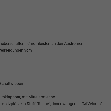
rheberschaltern, Chromleisten an den Auströmern
verkleidungen vorn
t Schaltwippen
 umklappbar, mit Mittelarmlehne
ksitzplätze in Stoff "R-Line", -innenwangen in "ArtVelours"