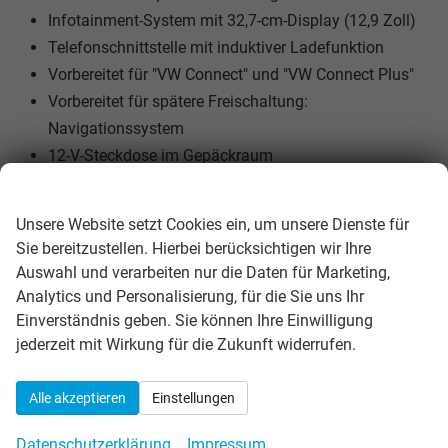
Infotainment-System mit 32,7-cm-Display (12,9 Zoll)
Telefonschnittstelle mit induktiver Ladefunktion
Vorbereitet für "VW Connect" und "VW Connect Plus"
Vorbereitet für spätere Freischaltung:
Navigationssystem
12-V-Steckdose im Gepäckraum
2 LED-Leseleuchten vorn und 2 hinten
Wir respektieren Ihre Privatsphäre
Dachreling schwarz
Unsere Website setzt Cookies ein, um unsere Dienste für
Geschwindigkeitsbegrenzer mit vorausschauender
Sie bereitzustellen. Hierbei berücksichtigen wir Ihre
Regelung
Auswahl und verarbeiten nur die Daten für Marketing,
Klimaanlage "Climatronic" mit Aktiv-Kombifilter
Analytics und Personalisierung, für die Sie uns Ihr
Nichtraucherausführung - Ablagefach und 12-V-
Einverständnis geben. Sie können Ihre Einwilligung
jederzeit mit Wirkung für die Zukunft widerrufen.
Steckdose vorn
Schlüsselloses Schließ- und Startsystem "Keyless
Access", mit berührungsloser Ver- und Entriegelung,
Alle akzeptieren
Einstellungen
SAFE-Verriegelung
Datenschutzerklärung
Impressum