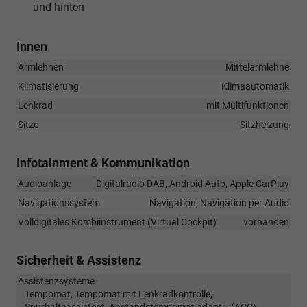
und hinten
Innen
Armlehnen
Mittelarmlehne
Klimatisierung
Klimaautomatik
Lenkrad
mit Multifunktionen
Sitze
Sitzheizung
Infotainment & Kommunikation
Audioanlage
Digitalradio DAB, Android Auto, Apple CarPlay
Navigationssystem
Navigation, Navigation per Audio
Volldigitales Kombiinstrument (Virtual Cockpit)
vorhanden
Sicherheit & Assistenz
Assistenzsysteme
Tempomat, Tempomat mit Lenkradkontrolle,
Spurhalteassistent, Abstandstempomat adaptiv (ACC),