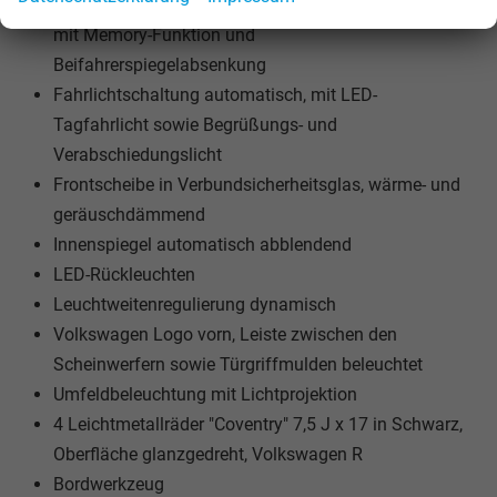
Außenspiegel elektrisch einstell-, anklapp-, beheizbar,
mit Memory-Funktion und
Beifahrerspiegelabsenkung
Fahrlichtschaltung automatisch, mit LED-
Tagfahrlicht sowie Begrüßungs- und
Verabschiedungslicht
Frontscheibe in Verbundsicherheitsglas, wärme- und
geräuschdämmend
Innenspiegel automatisch abblendend
LED-Rückleuchten
Leuchtweitenregulierung dynamisch
Volkswagen Logo vorn, Leiste zwischen den
Scheinwerfern sowie Türgriffmulden beleuchtet
Umfeldbeleuchtung mit Lichtprojektion
4 Leichtmetallräder "Coventry" 7,5 J x 17 in Schwarz,
Oberfläche glanzgedreht, Volkswagen R
Bordwerkzeug