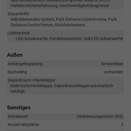
Verkehrzeichenerkennung, Geschwindigkeitsbegrenzer
Einparkhilfe
Selbstlenkendes System, Park Distance Control vorne, Park
Distance Control hinten, Rückfahrkamera
Lichttechnik
LED-Scheinwerfer, Fernlichtassistent, Voll-LED Scheinwerfer
Außen
Anhängerkupplung
Schwenkbar
Dachreling
vorhanden
Gepäckraum-/Heckklappe
Elektrische Heckklappe, Gepäckraumklappe automatisch
betätigt
Sonstiges
Antriebsart
Verbrennungsmotor (ICE)
Anzahl Sitzplätze
5