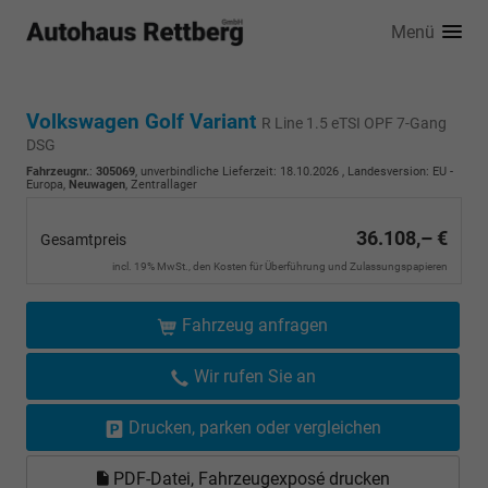
Menü
Volkswagen Golf Variant
R Line 1.5 eTSI OPF 7-Gang
DSG
Fahrzeugnr.
:
305069
, unverbindliche Lieferzeit:
18.10.2026
, Landesversion: EU -
Europa,
Neuwagen
, Zentrallager
36.108,– €
Gesamtpreis
incl. 19% MwSt., den Kosten für Überführung und Zulassungspapieren
Fahrzeug anfragen
Wir rufen Sie an
Drucken, parken oder vergleichen
PDF-Datei, Fahrzeugexposé drucken