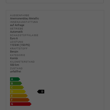
AUSSENFARBE
Anemonenblau Metallic
INNENAUSSTATTUNG
auf Anfrage
GETRIEBE
Automatik
SCHADSTOFFKLASSE
Euro 6
LEISTUNG
110 kW (150 PS)
KRAFTSTOFF
Benzin
KATEGORIE
Kombi
KILOMETERSTAND
550 km
ZUSTAND
unfallfrei