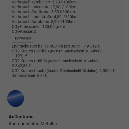
Verbrauch kombiniert:
5,70 l/100km
Verbrauch Innenstadt:
7,00 l/100km
Verbrauch Stadtrand:
5,50 l/100km
Verbrauch Landstraße:
4,80 l/100km
Verbrauch Autobahn:
5,90 l/100km
CO
-Emissionen:
133,00 g/km
2
CO
-Klasse:
D
2
Download
Energiekosten bei 15.000 km pro Jahr:
1.491,12 €
CO2 Kosten (niedrig)
:
(Kosten Durchschnitt 10 Jahre)
1.197,- €
CO2 Kosten (mittel)
:
(Kosten Durchschnitt 10 Jahre)
2.842,88 €
CO2 Kosten (hoch)
:
4.389,- €
(Kosten Durchschnitt 10 Jahre)
Jahressteuer:
80,- €
Außenfarbe
Anemonenblau Metallic