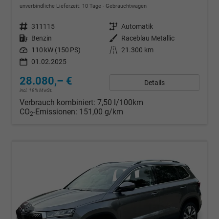
unverbindliche Lieferzeit:
10 Tage
Gebrauchtwagen
Fahrzeugnr.
311115
Getriebe
Automatik
Kraftstoff
Benzin
Außenfarbe
Raceblau Metallic
Leistung
110 kW (150 PS)
Kilometerstand
21.300 km
01.02.2025
28.080,– €
Details
incl. 19% MwSt.
Verbrauch kombiniert:
7,50 l/100km
CO
-Emissionen:
151,00 g/km
2