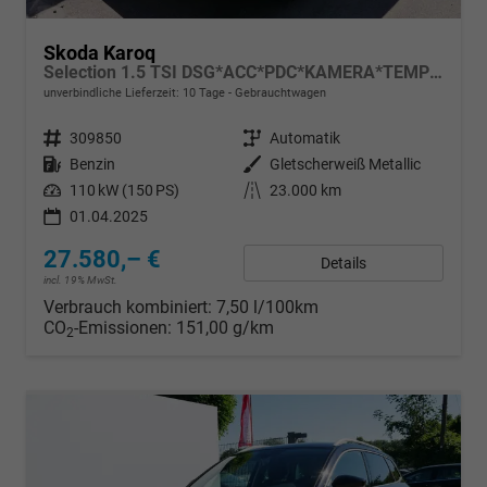
Skoda Karoq
Selection 1.5 TSI DSG*ACC*PDC*KAMERA*TEMPOMAT*LED*SMARTLINK*KLIMA*RADIO*17-ZOLL
unverbindliche Lieferzeit:
10 Tage
Gebrauchtwagen
Fahrzeugnr.
309850
Getriebe
Automatik
Kraftstoff
Benzin
Außenfarbe
Gletscherweiß Metallic
Leistung
110 kW (150 PS)
Kilometerstand
23.000 km
01.04.2025
27.580,– €
Details
incl. 19% MwSt.
Verbrauch kombiniert:
7,50 l/100km
CO
-Emissionen:
151,00 g/km
2