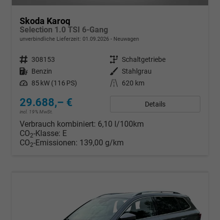
Skoda Karoq
Selection 1.0 TSI 6-Gang
unverbindliche Lieferzeit:
01.09.2026
Neuwagen
Fahrzeugnr.
308153
Getriebe
Schaltgetriebe
Kraftstoff
Benzin
Außenfarbe
Stahlgrau
Leistung
85 kW (116 PS)
Kilometerstand
620 km
29.688,– €
Details
incl. 19% MwSt.
Verbrauch kombiniert:
6,10 l/100km
CO
-Klasse:
E
2
CO
-Emissionen:
139,00 g/km
2