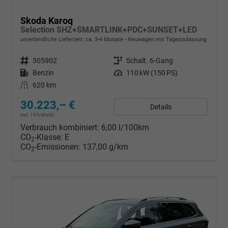
Skoda Karoq
Selection SHZ+SMARTLINK+PDC+SUNSET+LED
unverbindliche Lieferzeit: ca. 3-4 Monate
Neuwagen mit Tageszulassung
Fahrzeugnr.
305902
Getriebe
Schalt. 6-Gang
Kraftstoff
Benzin
Leistung
110 kW (150 PS)
Kilometerstand
620 km
30.223,– €
Details
incl. 19% MwSt.
Verbrauch kombiniert:
6,00 l/100km
CO
-Klasse:
E
2
CO
-Emissionen:
137,00 g/km
2