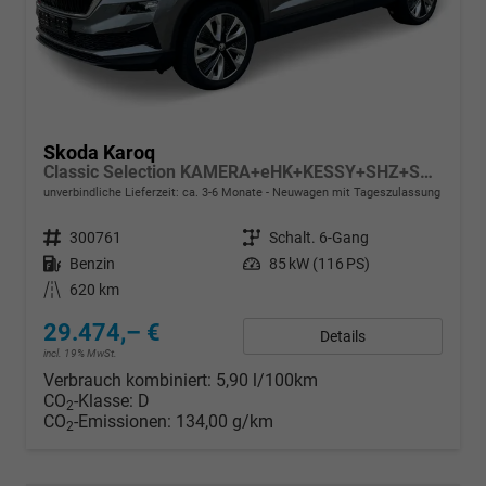
Skoda Karoq
Classic Selection KAMERA+eHK+KESSY+SHZ+SMARTLINK+LED+16" ALU
unverbindliche Lieferzeit: ca. 3-6 Monate
Neuwagen mit Tageszulassung
Fahrzeugnr.
300761
Getriebe
Schalt. 6-Gang
Kraftstoff
Benzin
Leistung
85 kW (116 PS)
Kilometerstand
620 km
29.474,– €
Details
incl. 19% MwSt.
Verbrauch kombiniert:
5,90 l/100km
CO
-Klasse:
D
2
CO
-Emissionen:
134,00 g/km
2