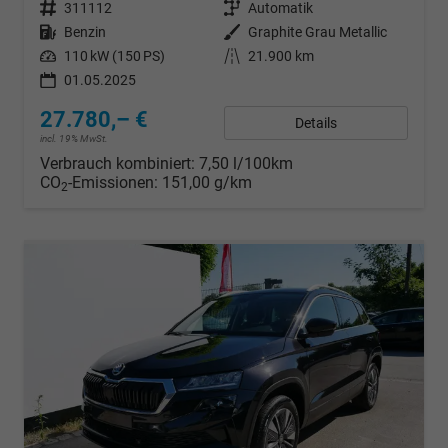
Fahrzeugnr.
311112
Getriebe
Automatik
Kraftstoff
Benzin
Außenfarbe
Graphite Grau Metallic
Leistung
110 kW (150 PS)
Kilometerstand
21.900 km
01.05.2025
27.780,– €
Details
incl. 19% MwSt.
Verbrauch kombiniert:
7,50 l/100km
CO
-Emissionen:
151,00 g/km
2