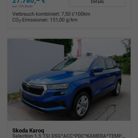
27.780,– €
Details
incl. 19% MwSt.
Verbrauch kombiniert:
7,50 l/100km
CO
-Emissionen:
151,00 g/km
2
Skoda Karoq
Selection 1.5 TSI DSG*ACC*PDC*KAMERA*TEMPOMAT*LED*SMARTLINK*KLIMA*RADIO*17-ZOLL