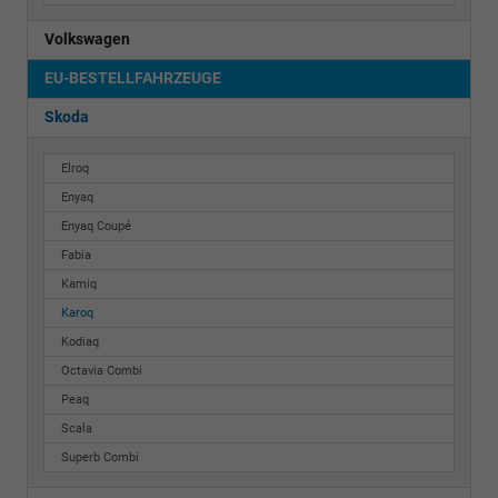
Volkswagen
EU-BESTELLFAHRZEUGE
Skoda
Elroq
Enyaq
Enyaq Coupé
Fabia
Kamiq
Karoq
Kodiaq
Octavia Combi
Peaq
Scala
Superb Combi