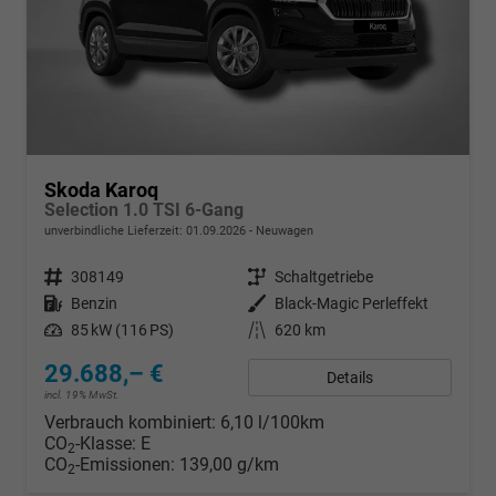
Skoda Karoq
Selection 1.0 TSI 6-Gang
unverbindliche Lieferzeit:
01.09.2026
Neuwagen
Fahrzeugnr.
308149
Getriebe
Schaltgetriebe
Kraftstoff
Benzin
Außenfarbe
Black-Magic Perleffekt
Leistung
85 kW (116 PS)
Kilometerstand
620 km
29.688,– €
Details
incl. 19% MwSt.
Verbrauch kombiniert:
6,10 l/100km
CO
-Klasse:
E
2
CO
-Emissionen:
139,00 g/km
2