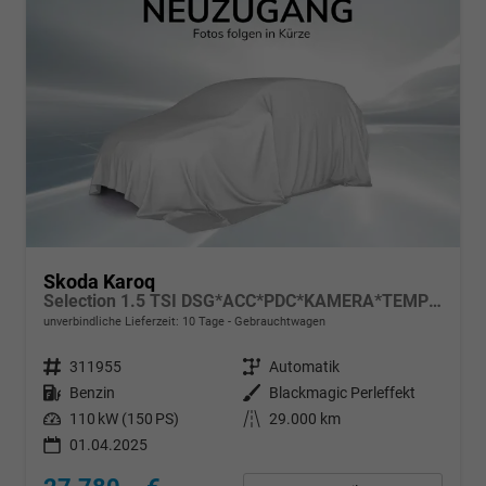
Skoda Karoq
Selection 1.5 TSI DSG*ACC*PDC*KAMERA*TEMPOMAT*LED*SMARTLINK*KLIMA*RADIO*17-ZOLL
unverbindliche Lieferzeit:
10 Tage
Gebrauchtwagen
Fahrzeugnr.
311955
Getriebe
Automatik
Kraftstoff
Benzin
Außenfarbe
Blackmagic Perleffekt
Leistung
110 kW (150 PS)
Kilometerstand
29.000 km
01.04.2025