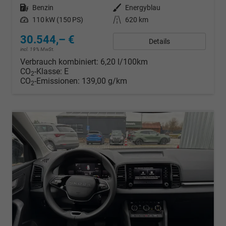
Kraftstoff
Benzin
Außenfarbe
Energyblau
Leistung
110 kW (150 PS)
Kilometerstand
620 km
30.544,– €
Details
incl. 19% MwSt.
Verbrauch kombiniert:
6,20 l/100km
CO
-Klasse:
E
2
CO
-Emissionen:
139,00 g/km
2