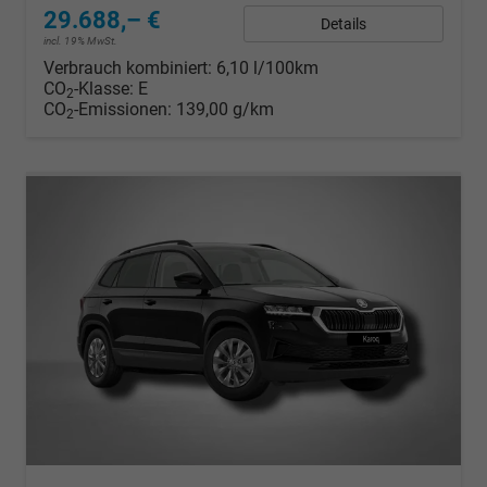
29.688,– €
Details
incl. 19% MwSt.
Verbrauch kombiniert:
6,10 l/100km
CO
-Klasse:
E
2
CO
-Emissionen:
139,00 g/km
2