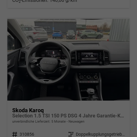
CO
-Emissionen:
140,00 g/km
2
Skoda Karoq
Selection 1.5 TSI 150 PS DSG 4 Jahre Garantie-Keyless Start-AppleCarPlay-AndroidAuto-Sunset-Tempomat-2-Zonen-Klima-16''Alu
unverbindliche Lieferzeit:
5 Monate
Neuwagen
Fahrzeugnr.
310856
Getriebe
Doppelkupplungsgetriebe (DSG)