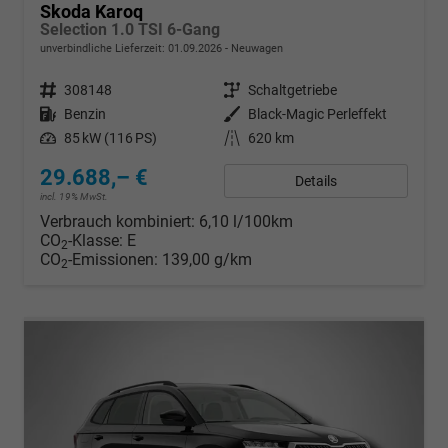
Skoda Karoq
Selection 1.0 TSI 6-Gang
unverbindliche Lieferzeit:
01.09.2026
Neuwagen
Fahrzeugnr.
308148
Getriebe
Schaltgetriebe
Kraftstoff
Benzin
Außenfarbe
Black-Magic Perleffekt
Leistung
85 kW (116 PS)
Kilometerstand
620 km
29.688,– €
Details
incl. 19% MwSt.
Verbrauch kombiniert:
6,10 l/100km
CO
-Klasse:
E
2
CO
-Emissionen:
139,00 g/km
2