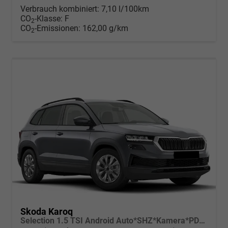
Verbrauch kombiniert:
7,10 l/100km
CO
-Klasse:
F
2
CO
-Emissionen:
162,00 g/km
2
Skoda Karoq
Selection 1.5 TSI Android Auto*SHZ*Kamera*PDC v/h*Klimaauto*SUNSET*LED