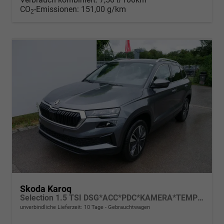
CO
-Emissionen:
151,00 g/km
2
Skoda Karoq
Selection 1.5 TSI DSG*ACC*PDC*KAMERA*TEMPOMAT*LED*SMARTLINK*KLIMA*RADIO*17-ZOLL
unverbindliche Lieferzeit:
10 Tage
Gebrauchtwagen