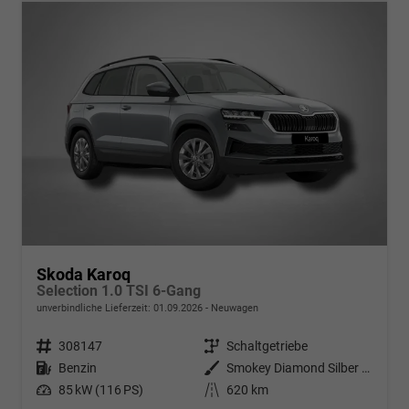
Skoda Karoq
Selection 1.0 TSI 6-Gang
unverbindliche Lieferzeit:
01.09.2026
Neuwagen
Fahrzeugnr.
308147
Getriebe
Schaltgetriebe
Kraftstoff
Benzin
Außenfarbe
Smokey Diamond Silber Metallic
Leistung
85 kW (116 PS)
Kilometerstand
620 km