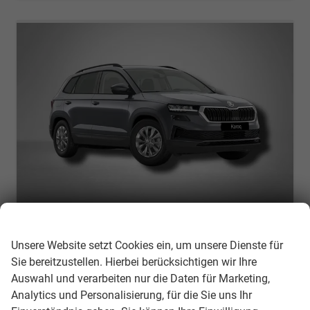
Wir respektieren Ihre Privatsphäre
Skoda Karoq
Selection 1.0 TSI 6-Gang
Unsere Website setzt Cookies ein, um unsere Dienste für
unverbindliche Lieferzeit:
01.09.2026
Neuwagen
Sie bereitzustellen. Hierbei berücksichtigen wir Ihre
Auswahl und verarbeiten nur die Daten für Marketing,
Fahrzeugnr.
308152
Getriebe
Schaltgetriebe
Analytics und Personalisierung, für die Sie uns Ihr
Kraftstoff
Benzin
Außenfarbe
Graphite-Grau Metallic