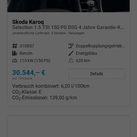
Skoda Karoq
Selection 1.5 TSI 150 PS DSG 4 Jahre Garantie-Keyless Start-AppleCarPlay-AndroidAuto-Sunset-Tempomat-2-Zonen-Klima-16''Alu
unverbindliche Lieferzeit:
5 Monate
Neuwagen
Fahrzeugnr.
310857
Getriebe
Doppelkupplungsgetriebe (DSG)
Kraftstoff
Benzin
Außenfarbe
Energyblau
Leistung
110 kW (150 PS)
Kilometerstand
620 km
30.544,– €
Details
incl. 19% MwSt.
Verbrauch kombiniert:
6,20 l/100km
CO
-Klasse:
E
2
CO
-Emissionen:
139,00 g/km
2