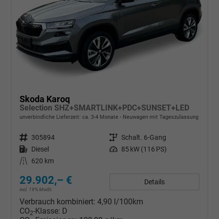
Skoda Karoq
Selection SHZ+SMARTLINK+PDC+SUNSET+LED
unverbindliche Lieferzeit: ca. 3-4 Monate
Neuwagen mit Tageszulassung
Fahrzeugnr.
305894
Getriebe
Schalt. 6-Gang
Kraftstoff
Diesel
Leistung
85 kW (116 PS)
Kilometerstand
620 km
29.902,– €
Details
incl. 19% MwSt.
Verbrauch kombiniert:
4,90 l/100km
CO
-Klasse:
D
2