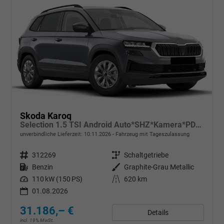
Skoda Karoq
Selection 1.5 TSI Android Auto*SHZ*Kamera*PDC v/h*Klimaauto*SUNSET*LED
unverbindliche Lieferzeit:
10.11.2026
Fahrzeug mit Tageszulassung
Fahrzeugnr.
312269
Getriebe
Schaltgetriebe
Kraftstoff
Benzin
Außenfarbe
Graphite-Grau Metallic
Leistung
110 kW (150 PS)
Kilometerstand
620 km
01.08.2026
31.186,– €
Details
incl. 19% MwSt.