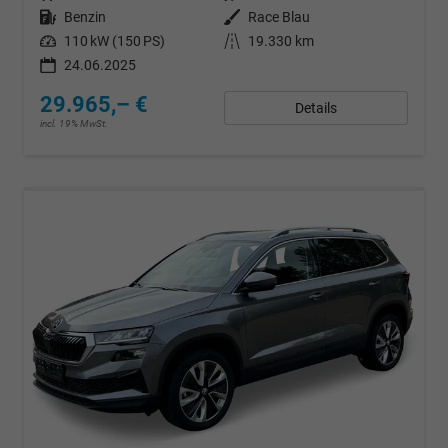
Kraftstoff
Benzin
Außenfarbe
Race Blau
Leistung
110 kW (150 PS)
Kilometerstand
19.330 km
24.06.2025
29.965,– €
Details
incl. 19% MwSt.