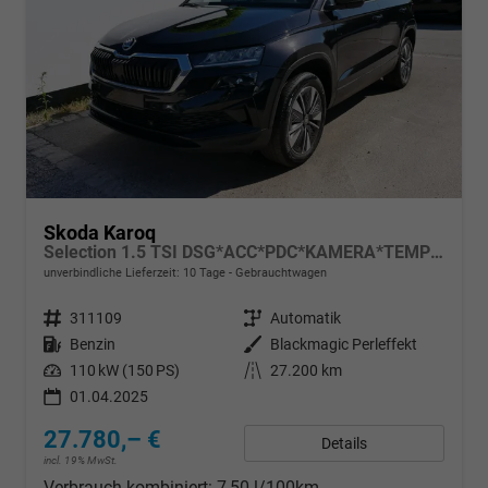
Skoda Karoq
Selection 1.5 TSI DSG*ACC*PDC*KAMERA*TEMPOMAT*LED*SMARTLINK*KLIMA*RADIO*17-ZOLL
unverbindliche Lieferzeit:
10 Tage
Gebrauchtwagen
Fahrzeugnr.
311109
Getriebe
Automatik
Kraftstoff
Benzin
Außenfarbe
Blackmagic Perleffekt
Leistung
110 kW (150 PS)
Kilometerstand
27.200 km
01.04.2025
27.780,– €
Details
incl. 19% MwSt.
Verbrauch kombiniert:
7,50 l/100km