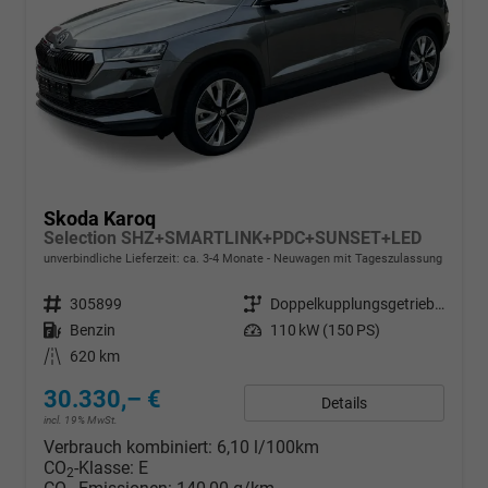
Skoda Karoq
Selection SHZ+SMARTLINK+PDC+SUNSET+LED
unverbindliche Lieferzeit: ca. 3-4 Monate
Neuwagen mit Tageszulassung
Fahrzeugnr.
305899
Getriebe
Doppelkupplungsgetriebe (DSG)
Kraftstoff
Benzin
Leistung
110 kW (150 PS)
Kilometerstand
620 km
30.330,– €
Details
incl. 19% MwSt.
Verbrauch kombiniert:
6,10 l/100km
CO
-Klasse:
E
2