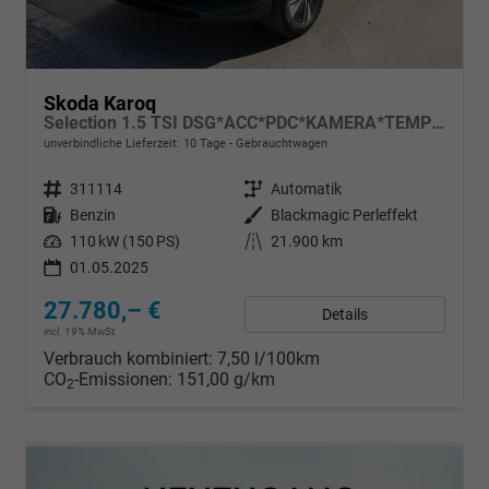
Skoda Karoq
Selection 1.5 TSI DSG*ACC*PDC*KAMERA*TEMPOMAT*LED*SMARTLINK*KLIMA*RADIO*17-ZOLL
unverbindliche Lieferzeit:
10 Tage
Gebrauchtwagen
Fahrzeugnr.
311114
Getriebe
Automatik
Kraftstoff
Benzin
Außenfarbe
Blackmagic Perleffekt
Leistung
110 kW (150 PS)
Kilometerstand
21.900 km
01.05.2025
27.780,– €
Details
incl. 19% MwSt.
Verbrauch kombiniert:
7,50 l/100km
CO
-Emissionen:
151,00 g/km
2