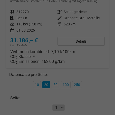
unverbindliche Lieferzeit:
10.11.2026
Fahrzeug mit Tageszulassung
Fahrzeugnr.
312270
Getriebe
Schaltgetriebe
Kraftstoff
Benzin
Außenfarbe
Graphite-Grau Metallic
Leistung
110 kW (150 PS)
Kilometerstand
620 km
01.08.2026
31.186,– €
Details
incl. 19% MwSt.
Verbrauch kombiniert:
7,10 l/100km
CO
-Klasse:
F
2
CO
-Emissionen:
162,00 g/km
2
Datensätze pro Seite:
10
20
50
100
250
Seite: