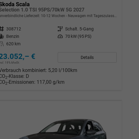
Skoda Scala
Selection 1.0 TSI 95PS/70kW 5G 2027
unverbindliche Lieferzeit: 10-12 Wochen
Neuwagen mit Tageszulassung
Fahrzeugnr.
308712
Getriebe
Schalt. 5-Gang
Kraftstoff
Benzin
Leistung
70 kW (95 PS)
Kilometerstand
620 km
23.052,– €
Details
incl. 19% MwSt.
Verbrauch kombiniert:
5,20 l/100km
CO
-Klasse:
D
2
CO
-Emissionen:
117,00 g/km
2