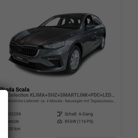
Skoda Scala
Top Selection KLIMA+SHZ+SMARTLINK+PDC+LED+16" ALU
unverbindliche Lieferzeit: ca. 4 Monate
Neuwagen mit Tageszulassung
Fahrzeugnr.
293299
Getriebe
Schalt. 6-Gang
Kraftstoff
Benzin
Leistung
85 kW (116 PS)
Kilometerstand
620 km