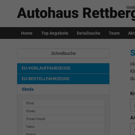
Home
Top Angebote
Detailsuche
Team
Akt
S
Schnellsuche
Hi
EU-VORLAUFFAHRZEUGE
Kl
du
EU-BESTELLFAHRZEUGE
Skoda
Kr
Elroq
Enyaq
An
Enyaq Coupé
Fabia
Kamiq