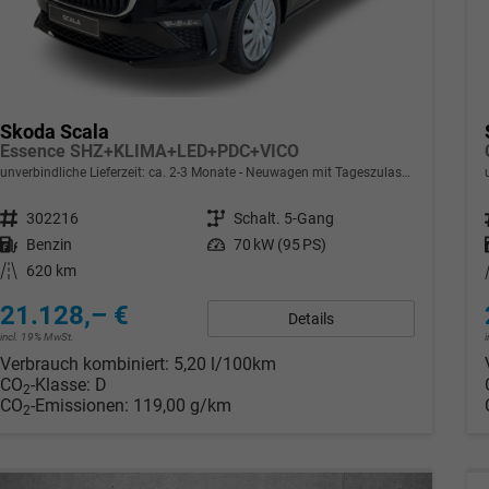
Skoda Scala
Essence SHZ+KLIMA+LED+PDC+VICO
unverbindliche Lieferzeit: ca. 2-3 Monate
Neuwagen mit Tageszulassung
Fahrzeugnr.
302216
Getriebe
Schalt. 5-Gang
Kraftstoff
Benzin
Leistung
70 kW (95 PS)
Kilometerstand
620 km
21.128,– €
Details
incl. 19% MwSt.
Verbrauch kombiniert:
5,20 l/100km
CO
-Klasse:
D
2
CO
-Emissionen:
119,00 g/km
2