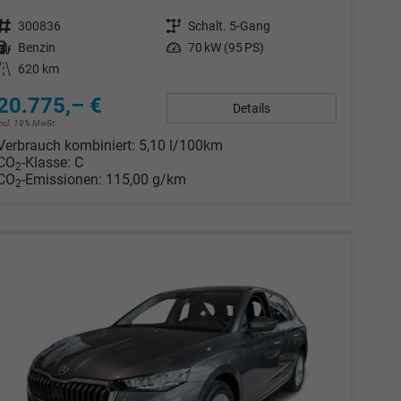
Fahrzeugnr.
300836
Getriebe
Schalt. 5-Gang
Kraftstoff
Benzin
Leistung
70 kW (95 PS)
Kilometerstand
620 km
20.775,– €
Details
incl. 19% MwSt.
Verbrauch kombiniert:
5,10 l/100km
CO
-Klasse:
C
2
CO
-Emissionen:
115,00 g/km
2