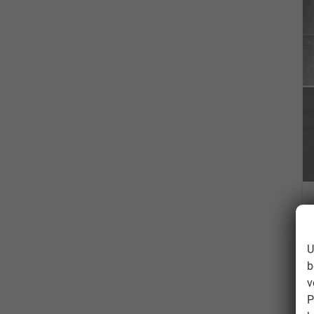
U
b
v
P