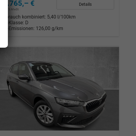
22.765,– €
Details
incl. 19% MwSt.
Verbrauch kombiniert:
5,40 l/100km
CO
-Klasse:
D
2
CO
-Emissionen:
126,00 g/km
2