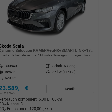
Skoda Scala
Dynamic Selection KAMERA+eHK+SMARTLINK+17" ALU+LED
unverbindliche Lieferzeit: ca. 4 Monate
Neuwagen mit Tageszulassung
Fahrzeugnr.
300840
Getriebe
Schalt. 6-Gang
Kraftstoff
Benzin
Leistung
85 kW (116 PS)
Kilometerstand
620 km
23.589,– €
Details
incl. 19% MwSt.
Verbrauch kombiniert:
5,30 l/100km
CO
-Klasse:
D
2
CO
-Emissionen:
120,00 g/km
2