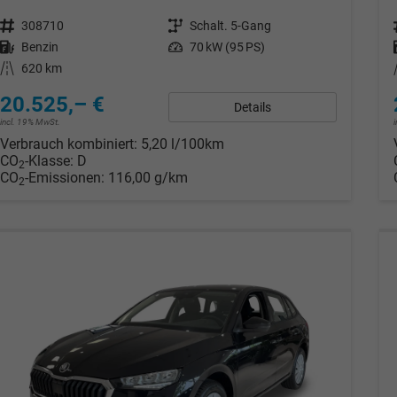
Fahrzeugnr.
308710
Getriebe
Schalt. 5-Gang
Kraftstoff
Benzin
Leistung
70 kW (95 PS)
Kilometerstand
620 km
20.525,– €
Details
incl. 19% MwSt.
Verbrauch kombiniert:
5,20 l/100km
CO
-Klasse:
D
2
CO
-Emissionen:
116,00 g/km
2