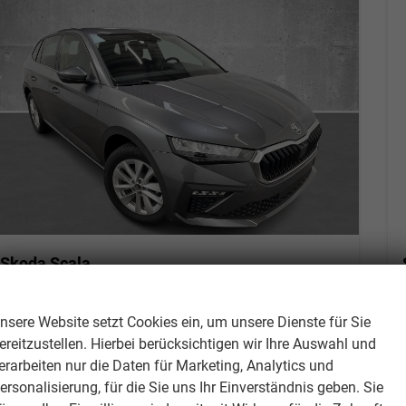
Skoda Scala
Essence 1.0 TSI 116PS/85kW DSG7 2027
Wir respektieren Ihre Privatsphäre
unverbindliche Lieferzeit: 10-12 Wochen
Neuwagen mit Tageszulassung
nsere Website setzt Cookies ein, um unsere Dienste für Sie
Fahrzeugnr.
308711
Getriebe
Doppelkupplungsgetriebe (DSG)
ereitzustellen. Hierbei berücksichtigen wir Ihre Auswahl und
Kraftstoff
Benzin
Leistung
85 kW (116 PS)
erarbeiten nur die Daten für Marketing, Analytics und
Kilometerstand
620 km
ersonalisierung, für die Sie uns Ihr Einverständnis geben. Sie