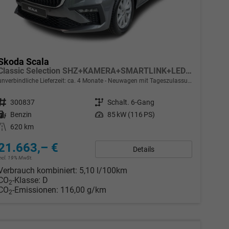
Skoda Scala
Classic Selection SHZ+KAMERA+SMARTLINK+LED+16" ALU
unverbindliche Lieferzeit: ca. 4 Monate
Neuwagen mit Tageszulassung
Fahrzeugnr.
300837
Getriebe
Schalt. 6-Gang
Kraftstoff
Benzin
Leistung
85 kW (116 PS)
Kilometerstand
620 km
21.663,– €
Details
incl. 19% MwSt.
Verbrauch kombiniert:
5,10 l/100km
CO
-Klasse:
D
2
CO
-Emissionen:
116,00 g/km
2