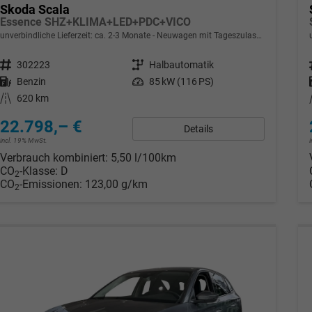
Skoda Scala
Essence SHZ+KLIMA+LED+PDC+VICO
unverbindliche Lieferzeit: ca. 2-3 Monate
Neuwagen mit Tageszulassung
Fahrzeugnr.
302223
Getriebe
Halbautomatik
Kraftstoff
Benzin
Leistung
85 kW (116 PS)
Kilometerstand
620 km
22.798,– €
Details
incl. 19% MwSt.
Verbrauch kombiniert:
5,50 l/100km
CO
-Klasse:
D
2
CO
-Emissionen:
123,00 g/km
2