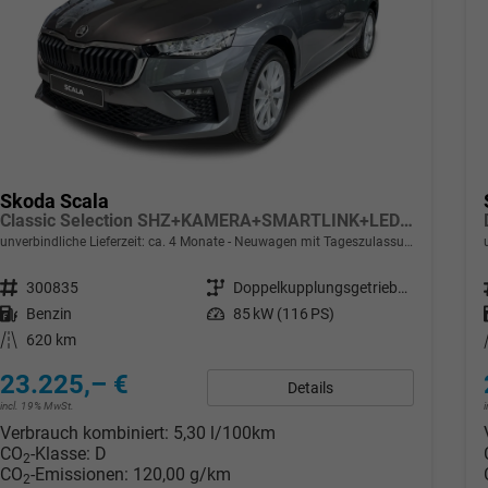
Skoda Scala
Classic Selection SHZ+KAMERA+SMARTLINK+LED+16" ALU
unverbindliche Lieferzeit: ca. 4 Monate
Neuwagen mit Tageszulassung
Fahrzeugnr.
300835
Getriebe
Doppelkupplungsgetriebe (DSG)
Kraftstoff
Benzin
Leistung
85 kW (116 PS)
Kilometerstand
620 km
23.225,– €
Details
incl. 19% MwSt.
Verbrauch kombiniert:
5,30 l/100km
CO
-Klasse:
D
2
CO
-Emissionen:
120,00 g/km
2