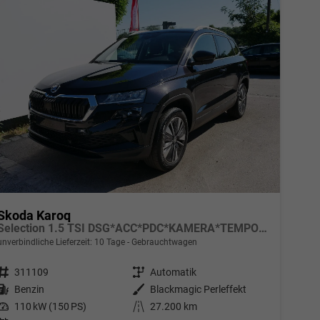
Skoda Karoq
Selection 1.5 TSI DSG*ACC*PDC*KAMERA*TEMPOMAT*LED*SMARTLINK*KLIMA*RADIO*17-ZOLL
unverbindliche Lieferzeit:
10 Tage
Gebrauchtwagen
Fahrzeugnr.
311109
Getriebe
Automatik
Kraftstoff
Benzin
Außenfarbe
Blackmagic Perleffekt
Leistung
110 kW (150 PS)
Kilometerstand
27.200 km