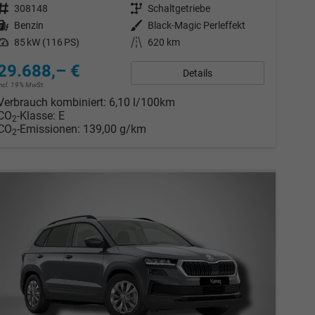
Fahrzeugnr.
308148
Getriebe
Schaltgetriebe
Kraftstoff
Benzin
Außenfarbe
Black-Magic Perleffekt
Leistung
85 kW (116 PS)
Kilometerstand
620 km
29.688,– €
Details
incl. 19% MwSt.
Verbrauch kombiniert:
6,10 l/100km
CO
-Klasse:
E
2
CO
-Emissionen:
139,00 g/km
2