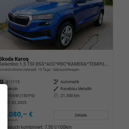
Skoda Karoq
Selection 1.5 TSI DSG*ACC*PDC*KAMERA*TEMPOMAT*LED*SMARTLINK*KLIMA*RADIO*17-ZOLL
unverbindliche Lieferzeit:
10 Tage
Gebrauchtwagen
Fahrzeugnr.
311115
Getriebe
Automatik
Kraftstoff
Benzin
Außenfarbe
Raceblau Metallic
Leistung
110 kW (150 PS)
Kilometerstand
21.300 km
01.02.2025
28.080,– €
Details
incl. 19% MwSt.
Verbrauch kombiniert:
7,50 l/100km