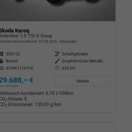
Skoda Karoq
Selection 1.0 TSI 6-Gang
unverbindliche Lieferzeit:
29.08.2026
Neuwagen
Fahrzeugnr.
308152
Getriebe
Schaltgetriebe
Kraftstoff
Benzin
Außenfarbe
Graphite-Grau Metallic
Leistung
85 kW (116 PS)
Kilometerstand
620 km
29.688,– €
Details
incl. 19% MwSt.
Verbrauch kombiniert:
6,10 l/100km
CO
-Klasse:
E
2
CO
-Emissionen:
139,00 g/km
2