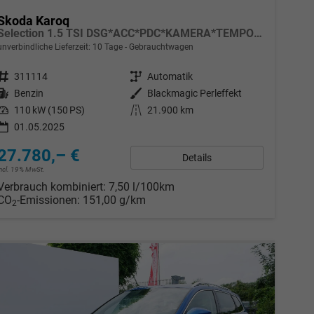
Skoda Karoq
Selection 1.5 TSI DSG*ACC*PDC*KAMERA*TEMPOMAT*LED*SMARTLINK*KLIMA*RADIO*17-ZOLL
unverbindliche Lieferzeit:
10 Tage
Gebrauchtwagen
Fahrzeugnr.
311114
Getriebe
Automatik
Kraftstoff
Benzin
Außenfarbe
Blackmagic Perleffekt
Leistung
110 kW (150 PS)
Kilometerstand
21.900 km
01.05.2025
27.780,– €
Details
incl. 19% MwSt.
Verbrauch kombiniert:
7,50 l/100km
CO
-Emissionen:
151,00 g/km
2