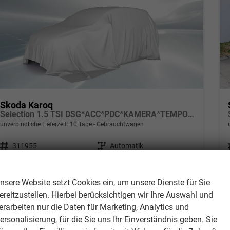
Skoda Karoq
Selection 1.5 TSI DSG*ACC*PDC*KAMERA*TEMPOMAT*LED*SMARTLINK*KLIMA*RADIO*17-ZOLL
unverbindliche Lieferzeit:
10 Tage
Gebrauchtwagen
Fahrzeugnr.
311955
Getriebe
Automatik
Kraftstoff
Benzin
Außenfarbe
Blackmagic Perleffekt
Wir respektieren Ihre Privatsphäre
Leistung
110 kW (150 PS)
Kilometerstand
29.000 km
nsere Website setzt Cookies ein, um unsere Dienste für Sie
01.04.2025
ereitzustellen. Hierbei berücksichtigen wir Ihre Auswahl und
27.780,– €
Details
erarbeiten nur die Daten für Marketing, Analytics und
incl. 19% MwSt.
ersonalisierung, für die Sie uns Ihr Einverständnis geben. Sie
Verbrauch kombiniert:
7,50 l/100km