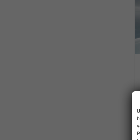
U
b
v
P