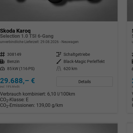
Skoda Karoq
Selection 1.0 TSI 6-Gang
unverbindliche Lieferzeit:
29.08.2026
Neuwagen
Fahrzeugnr.
308149
Getriebe
Schaltgetriebe
Kraftstoff
Benzin
Außenfarbe
Black-Magic Perleffekt
Leistung
85 kW (116 PS)
Kilometerstand
620 km
29.688,– €
Details
incl. 19% MwSt.
Verbrauch kombiniert:
6,10 l/100km
CO
-Klasse:
E
2
CO
-Emissionen:
139,00 g/km
2