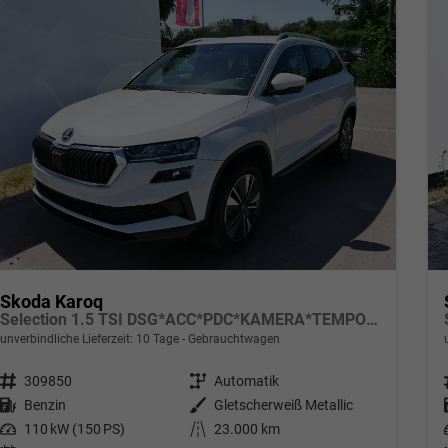
Skoda Karoq
Selection 1.5 TSI DSG*ACC*PDC*KAMERA*TEMPOMAT*LED*SMARTLINK*KLIMA*RADIO*17-ZOLL
unverbindliche Lieferzeit:
10 Tage
Gebrauchtwagen
Fahrzeugnr.
309850
Getriebe
Automatik
Kraftstoff
Benzin
Außenfarbe
Gletscherweiß Metallic
Leistung
110 kW (150 PS)
Kilometerstand
23.000 km