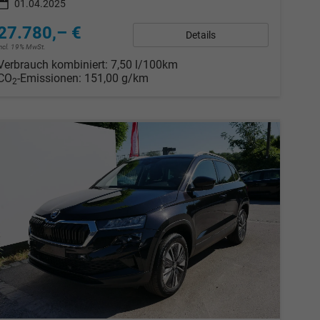
01.04.2025
27.780,– €
Details
incl. 19% MwSt.
Verbrauch kombiniert:
7,50 l/100km
CO
-Emissionen:
151,00 g/km
2