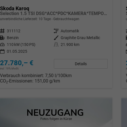
Skoda Karoq
Selection 1.5 TSI DSG*ACC*PDC*KAMERA*TEMPOMAT*LED*SMARTLINK*KLIMA*RADIO*17-ZOLL
unverbindliche Lieferzeit:
10 Tage
Gebrauchtwagen
Fahrzeugnr.
311112
Getriebe
Automatik
Kraftstoff
Benzin
Außenfarbe
Graphite Grau Metallic
Leistung
110 kW (150 PS)
Kilometerstand
21.900 km
01.05.2025
27.780,– €
Details
incl. 19% MwSt.
Verbrauch kombiniert:
7,50 l/100km
CO
-Emissionen:
151,00 g/km
2