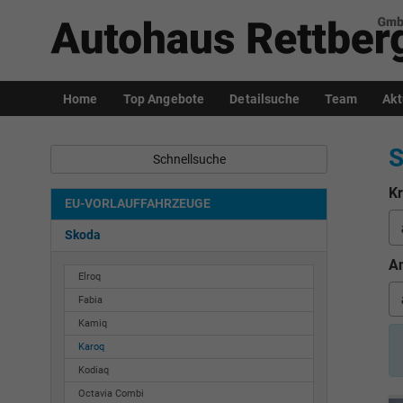
Home
Top Angebote
Detailsuche
Team
Akt
S
Schnellsuche
Kr
EU-VORLAUFFAHRZEUGE
Skoda
An
Elroq
Fabia
Kamiq
Karoq
Kodiaq
Octavia Combi