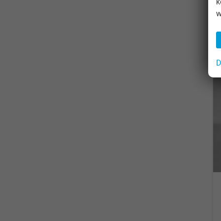
k
w
D