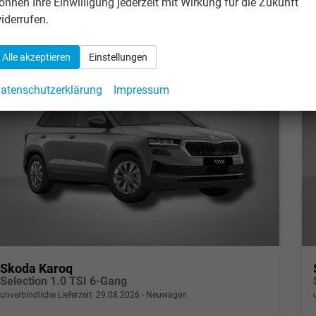
önnen Ihre Einwilligung jederzeit mit Wirkung für die Zukunft
CO
-Emissionen:
151,00 g/km
2
iderrufen.
Alle akzeptieren
Einstellungen
atenschutzerklärung
Impressum
Skoda Karoq
Selection 1.0 TSI 6-Gang
unverbindliche Lieferzeit:
29.08.2026
Neuwagen