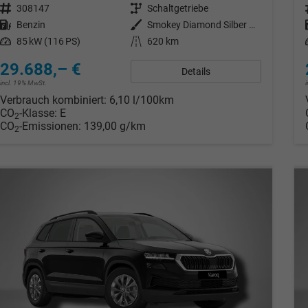
Fahrzeugnr.
308147
Getriebe
Schaltgetriebe
Kraftstoff
Benzin
Außenfarbe
Smokey Diamond Silber Metallic
Leistung
85 kW (116 PS)
Kilometerstand
620 km
29.688,– €
Details
incl. 19% MwSt.
Verbrauch kombiniert:
6,10 l/100km
CO
-Klasse:
E
2
CO
-Emissionen:
139,00 g/km
2