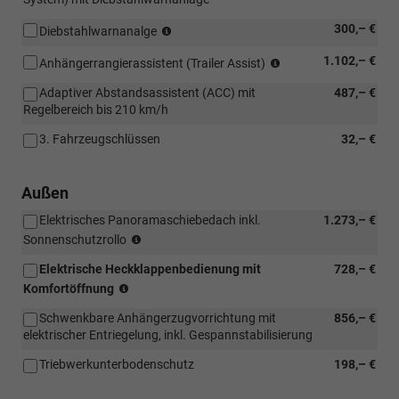
(nur
300,– €
Diebstahlwarnanalge
in
(nur
1.102,– €
Verbindung
Anhängerrangierassistent (Trailer Assist)
in
mit
Adaptiver Abstandsassistent (ACC) mit
487,– €
Verbindung
[PL4]
Regelbereich bis 210 km/h
mit
LED-
[W5G]
Paket
3. Fahrzeugschlüssen
32,– €
Parken
oder
Plus-
[P5I]
Paket
LED-
Außen
und
Paket
[PK1]
Plus)
Elektrisches Panoramaschiebedach inkl.
1.273,– €
Schwenkbare
(nur
Sonnenschutzrollo
Anhängerzugvorrich
in
Elektrische Heckklappenbedienung mit
728,– €
Verbindung
(nur
mit
Komfortöffnung
in
[PL4]
Schwenkbare Anhängerzugvorrichtung mit
856,– €
Verbindung
LED-
elektrischer Entriegelung, inkl. Gespannstabilisierung
mit
Paket
[W5C]
oder
Triebwerkunterbodenschutz
198,– €
Kessy
[P5I]
oder
LED-