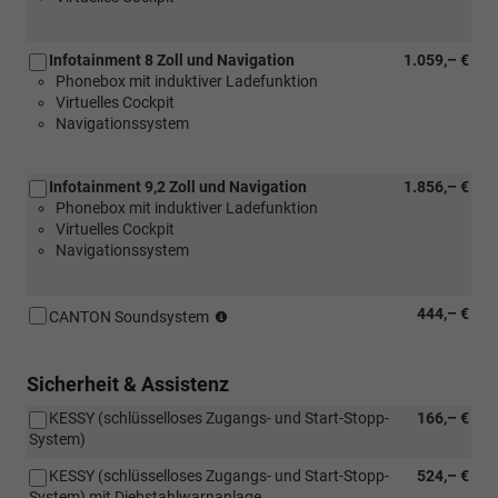
[P5I]
LED-
Infotainment 8 Zoll und Navigation
1.059,– €
Paket
Phonebox mit induktiver Ladefunktion
Plus)
Virtuelles Cockpit
Navigationssystem
Infotainment 9,2 Zoll und Navigation
1.856,– €
Phonebox mit induktiver Ladefunktion
Virtuelles Cockpit
Navigationssystem
(nicht
444,– €
CANTON Soundsystem
in
Verbindung
mit
Sicherheit & Assistenz
[PKP]
KESSY (schlüsselloses Zugangs- und Start-Stopp-
166,– €
Variabler
System)
Ladeboden)
KESSY (schlüsselloses Zugangs- und Start-Stopp-
524,– €
System) mit Diebstahlwarnanlage