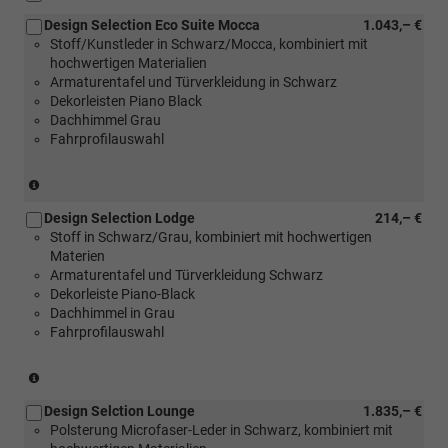
Design Selection Eco Suite Mocca
1.043,– €
Stoff/Kunstleder in Schwarz/Mocca, kombiniert mit
hochwertigen Materialien
Armaturentafel und Türverkleidung in Schwarz
Dekorleisten Piano Black
Dachhimmel Grau
Fahrprofilauswahl
(nur
in
Design Selection Lodge
214,– €
Verbindung
Stoff in Schwarz/Grau, kombiniert mit hochwertigen
mit
Materien
[PL4]
Armaturentafel und Türverkleidung Schwarz
LED-
Dekorleiste Piano-Black
Paket
Dachhimmel in Grau
oder
Fahrprofilauswahl
[P5I]
LED-
Paket
(nur
Plus)
in
Design Selction Lounge
1.835,– €
Verbindung
Polsterung Microfaser-Leder in Schwarz, kombiniert mit
mit