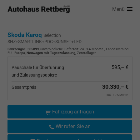
Menü
Skoda Karoq
Selection
SHZ+SMARTLINK+PDC+SUNSET+LED
Fahrzeugnr.
:
305899
, unverbindliche Lieferzeit: ca. 3-4 Monate , Landesversion:
EU - Europa,
Neuwagen mit Tageszulassung
, Zentrallager
595,– €
Pauschale für Überführung
und Zulassungspapiere
30.330,– €
Gesamtpreis
incl. 19% MwSt.
Fahrzeug anfragen
Wir rufen Sie an