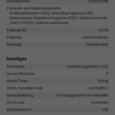
Antriebsachse
Frontantrieb
Fahrwerk- und Regelungssysteme
Antiblockiersystem (ABS), Antischlupfregelung (ASR),
Elektronisches Stabilitäts-Programm (ESP), Traktionskontrolle
(ASR/CTS/ETS), Reifendruckkontrolle
Felgengröße
16 Zoll
Felgentyp
Leichtmetallfelge
Reifentyp
Sommerreifen
Sonstiges
Antriebsart
Verbrennungsmotor (ICE)
Anzahl Sitzplätze
5
Anzahl Türen
5-türig
Codes: Hersteller-Code
NU7DMD24
Garantieleistung
Fahrzeuggarantie vom Hersteller
HU/AU neu
vorhanden
Kilometerstand
620