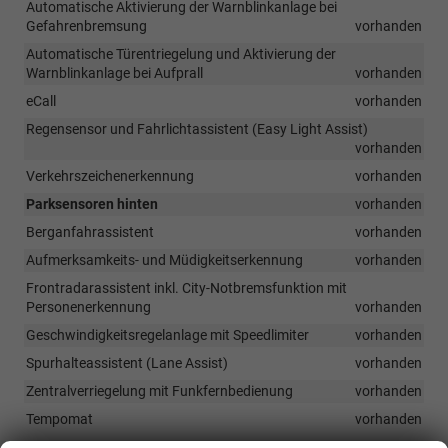
Automatische Aktivierung der Warnblinkanlage bei
Gefahrenbremsung
vorhanden
Automatische Türentriegelung und Aktivierung der
Warnblinkanlage bei Aufprall
vorhanden
eCall
vorhanden
Regensensor und Fahrlichtassistent (Easy Light Assist)
vorhanden
Verkehrszeichenerkennung
vorhanden
Parksensoren hinten
vorhanden
Berganfahrassistent
vorhanden
Aufmerksamkeits- und Müdigkeitserkennung
vorhanden
Frontradarassistent inkl. City-Notbremsfunktion mit
Personenerkennung
vorhanden
Geschwindigkeitsregelanlage mit Speedlimiter
vorhanden
Spurhalteassistent (Lane Assist)
vorhanden
Zentralverriegelung mit Funkfernbedienung
vorhanden
Tempomat
vorhanden