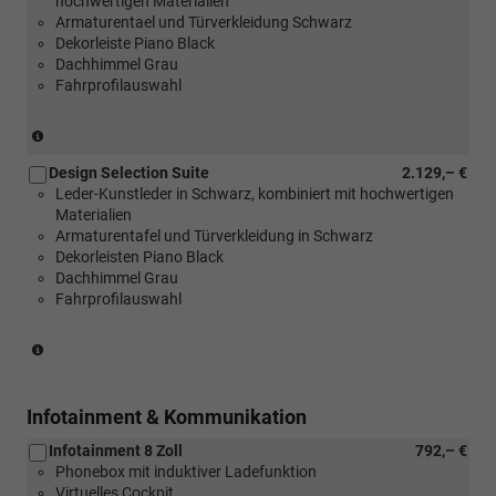
hochwertigen Materialien
[PL4]
Armaturentael und Türverkleidung Schwarz
LED-
Dekorleiste Piano Black
Paket
Dachhimmel Grau
oder
Fahrprofilauswahl
[P5I]
LED-
Paket
(nur
Plus)
in
Design Selection Suite
2.129,– €
Verbindung
Leder-Kunstleder in Schwarz, kombiniert mit hochwertigen
mit
Materialien
[PL4]
Armaturentafel und Türverkleidung in Schwarz
LED-
Dekorleisten Piano Black
Paket
Dachhimmel Grau
oder
Fahrprofilauswahl
[P5I]
LED-
Paket
(nur
Plus)
in
Verbindung
mit
Infotainment & Kommunikation
[PL4]
Infotainment 8 Zoll
792,– €
LED-
Phonebox mit induktiver Ladefunktion
Paket
Virtuelles Cockpit
oder