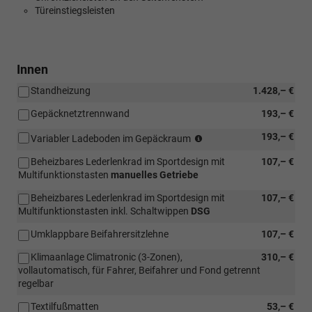
Türeinstiegsleisten
Innen
Standheizung
1.428,– €
Gepäcknetztrennwand
193,– €
(nicht
193,– €
Variabler Ladeboden im Gepäckraum
in
Beheizbares Lederlenkrad im Sportdesign mit
107,– €
Verbindung
Multifunktionstasten
manuelles Getriebe
mit
Allrad
Beheizbares Lederlenkrad im Sportdesign mit
107,– €
4x4
Multifunktionstasten inkl. Schaltwippen
DSG
Antrieb)
Umklappbare Beifahrersitzlehne
107,– €
Klimaanlage Climatronic (3-Zonen),
310,– €
vollautomatisch, für Fahrer, Beifahrer und Fond getrennt
regelbar
Textilfußmatten
53,– €