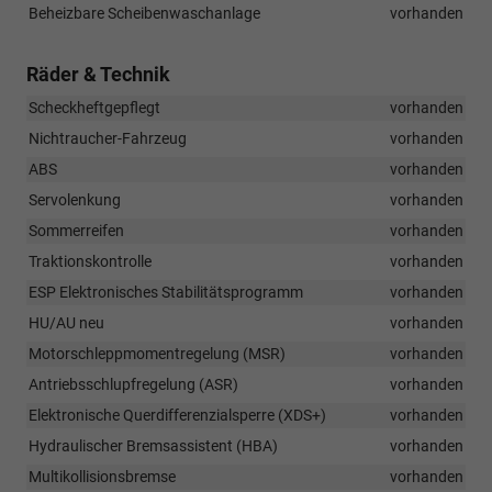
Beheizbare Scheibenwaschanlage
vorhanden
Räder & Technik
Scheckheftgepflegt
vorhanden
Nichtraucher-Fahrzeug
vorhanden
ABS
vorhanden
Servolenkung
vorhanden
Sommerreifen
vorhanden
Traktionskontrolle
vorhanden
ESP Elektronisches Stabilitätsprogramm
vorhanden
HU/AU neu
vorhanden
Motorschleppmomentregelung (MSR)
vorhanden
Antriebsschlupfregelung (ASR)
vorhanden
Elektronische Querdifferenzialsperre (XDS+)
vorhanden
Hydraulischer Bremsassistent (HBA)
vorhanden
Multikollisionsbremse
vorhanden