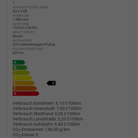
1
SCHADSTOFFKLASSE
Euro 6 EB
HUBRAUM
1.498 ccm
LEISTUNG
110 kW (150 PS)
KRAFTSTOFF
Benzin
KATEGORIE
SUV/Geländewagen/Pickup
KILOMETERSTAND
620 km
Verbrauch kombiniert:
6,10 l/100km
Verbrauch Innenstadt:
7,90 l/100km
Verbrauch Stadtrand:
6,00 l/100km
Verbrauch Landstraße:
5,20 l/100km
Verbrauch Autobahn:
6,40 l/100km
CO
-Emissionen:
140,00 g/km
2
CO
-Klasse:
E
2