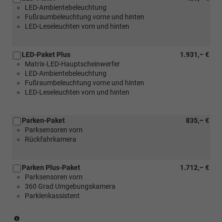
LED-Ambientebeleuchtung
(nur
Fußraumbeleuchtung vorne und hinten
in
LED-Leseleuchten vorn und hinten
Verbindung
mit
[W5Q]
LED-Paket Plus
1.931,– €
Design
Matrix-LED-Hauptscheinwerfer
Selection
LED-Ambientebeleuchtung
Eco
Fußraumbeleuchtung vorne und hinten
Suite
LED-Leseleuchten vorn und hinten
Mocca
oder
[W5L]
Parken-Paket
835,– €
Design
Parksensoren vorn
Selection
Rückfahrkamera
Lodge
oder
[W5M]
Parken Plus-Paket
1.712,– €
Design
Parksensoren vorn
Selection
360 Grad Umgebungskamera
Lounge
Parklenkassistent
und
[PL4]
LED-
(nur