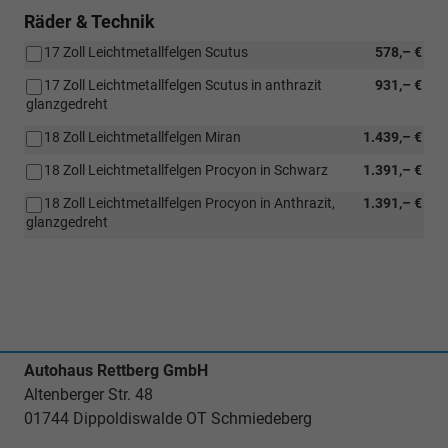
[PDC]
Paket
Räder & Technik
Kessy
Plus)
mit
17 Zoll Leichtmetallfelgen Scutus
578,– €
Diebstahlwarnanlage
)
17 Zoll Leichtmetallfelgen Scutus in anthrazit
931,– €
glanzgedreht
18 Zoll Leichtmetallfelgen Miran
1.439,– €
18 Zoll Leichtmetallfelgen Procyon in Schwarz
1.391,– €
18 Zoll Leichtmetallfelgen Procyon in Anthrazit,
1.391,– €
glanzgedreht
Autohaus Rettberg GmbH
Altenberger Str. 48
01744 Dippoldiswalde OT Schmiedeberg