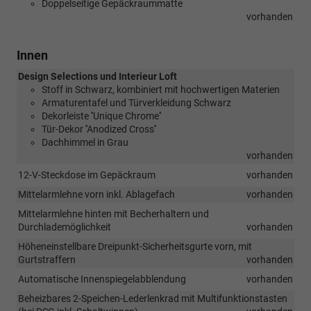
Doppelseitige Gepäckraummatte
vorhanden
Innen
Design Selections und Interieur Loft
Stoff in Schwarz, kombiniert mit hochwertigen Materien
Armaturentafel und Türverkleidung Schwarz
Dekorleiste ''Unique Chrome''
Tür-Dekor ''Anodized Cross''
Dachhimmel in Grau
vorhanden
12-V-Steckdose im Gepäckraum
vorhanden
Mittelarmlehne vorn inkl. Ablagefach
vorhanden
Mittelarmlehne hinten mit Becherhaltern und
Durchlademöglichkeit
vorhanden
Höheneinstellbare Dreipunkt-Sicherheitsgurte vorn, mit
Gurtstraffern
vorhanden
Automatische Innenspiegelabblendung
vorhanden
Beheizbares 2-Speichen-Lederlenkrad mit Multifunktionstasten