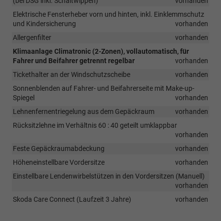
(bei DSG inkl. Schaltwippen)
vorhanden
Elektrische Fensterheber vorn und hinten, inkl. Einklemmschutz
und Kindersicherung
vorhanden
Allergenfilter
vorhanden
Klimaanlage Climatronic (2-Zonen), vollautomatisch, für
Fahrer und Beifahrer getrennt regelbar
vorhanden
Tickethalter an der Windschutzscheibe
vorhanden
Sonnenblenden auf Fahrer- und Beifahrerseite mit Make-up-
Spiegel
vorhanden
Lehnenfernentriegelung aus dem Gepäckraum
vorhanden
Rücksitzlehne im Verhältnis 60 : 40 geteilt umklappbar
vorhanden
Feste Gepäckraumabdeckung
vorhanden
Höheneinstellbare Vordersitze
vorhanden
Einstellbare Lendenwirbelstützen in den Vordersitzen (Manuell)
vorhanden
Skoda Care Connect (Laufzeit 3 Jahre)
vorhanden