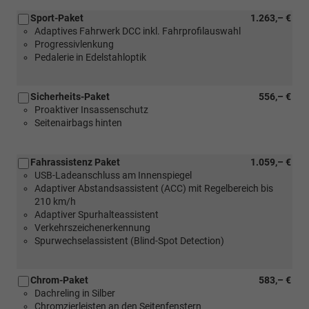
Paket
in
oder
Sport-Paket
1.263,– €
Verbindung
[P5I]
Adaptives Fahrwerk DCC inkl. Fahrprofilauswahl
mit
LED-
Progressivlenkung
[4E6]
Paket
Pedalerie in Edelstahloptik
Elektrische
Plus)
Heckklappenbedienung
und
Sicherheits-Paket
556,– €
[W5C]
Proaktiver Insassenschutz
Kessy
Seitenairbags hinten
oder
[PDC]
Kessy
Fahrassistenz Paket
1.059,– €
mit
USB-Ladeanschluss am Innenspiegel
Diebstahlwarnanlage
Adaptiver Abstandsassistent (ACC) mit Regelbereich bis
und
210 km/h
[PL4]
Adaptiver Spurhalteassistent
LED-
Verkehrszeichenerkennung
Paket
Spurwechselassistent (Blind-Spot Detection)
oder
[P5I]
LED-
Chrom-Paket
583,– €
Paket
Dachreling in Silber
Plus)
Chromzierleisten an den Seitenfenstern