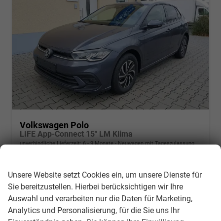
Volkswagen Polo
LIFE App-Connect 15" LM Klima
unverbindliche Lieferzeit: 6 - 9 Monate
Neuwagen mit Tageszulassung
Wir respektieren Ihre Privatsphäre
Fahrzeugnr.
292900
Getriebe
Doppelkupplungsgetriebe (DSG)
Unsere Website setzt Cookies ein, um unsere Dienste für
Kraftstoff
Benzin
Leistung
70 kW (95 PS)
Sie bereitzustellen. Hierbei berücksichtigen wir Ihre
Kilometerstand
550 km
Auswahl und verarbeiten nur die Daten für Marketing,
25.002,– €
Details
Analytics und Personalisierung, für die Sie uns Ihr
incl. 19% MwSt.