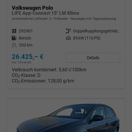
Volkswagen Polo
LIFE App-Connect 15" LM Klima
unverbindliche Lieferzeit: 6 - 9 Monate
Neuwagen mit Tageszulassung
Fahrzeugnr.
292901
Getriebe
Doppelkupplungsgetriebe (DSG)
Kraftstoff
Benzin
Leistung
85 kW (116 PS)
Kilometerstand
550 km
26.425,– €
Details
incl. 19% MwSt.
Verbrauch kombiniert:
5,60 l/100km
CO
-Klasse:
D
2
CO
-Emissionen:
128,00 g/km
2