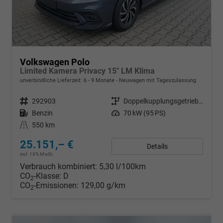
Volkswagen Polo
Limited Kamera Privacy 15" LM Klima
unverbindliche Lieferzeit: 6 - 9 Monate
Neuwagen mit Tageszulassung
Fahrzeugnr.
292903
Getriebe
Doppelkupplungsgetriebe (DSG)
Kraftstoff
Benzin
Leistung
70 kW (95 PS)
Kilometerstand
550 km
25.151,– €
Details
incl. 19% MwSt.
Verbrauch kombiniert:
5,30 l/100km
CO
-Klasse:
D
2
CO
-Emissionen:
129,00 g/km
2