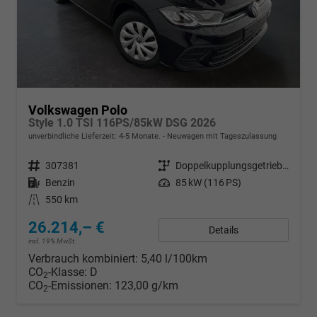
Volkswagen Polo
Style 1.0 TSI 116PS/85kW DSG 2026
unverbindliche Lieferzeit: 4-5 Monate.
Neuwagen mit Tageszulassung
Fahrzeugnr.
307381
Getriebe
Doppelkupplungsgetriebe (DSG)
Kraftstoff
Benzin
Leistung
85 kW (116 PS)
Kilometerstand
550 km
26.214,– €
Details
incl. 19% MwSt.
Verbrauch kombiniert:
5,40 l/100km
CO
-Klasse:
D
2
CO
-Emissionen:
123,00 g/km
2