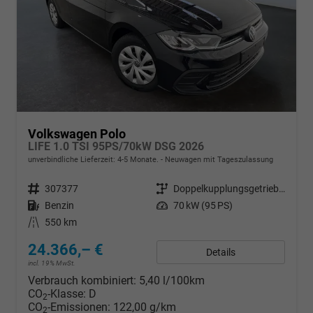
Volkswagen Polo
LIFE 1.0 TSI 95PS/70kW DSG 2026
unverbindliche Lieferzeit: 4-5 Monate.
Neuwagen mit Tageszulassung
Fahrzeugnr.
307377
Getriebe
Doppelkupplungsgetriebe (DSG)
Kraftstoff
Benzin
Leistung
70 kW (95 PS)
Kilometerstand
550 km
24.366,– €
Details
incl. 19% MwSt.
Verbrauch kombiniert:
5,40 l/100km
CO
-Klasse:
D
2
CO
-Emissionen:
122,00 g/km
2