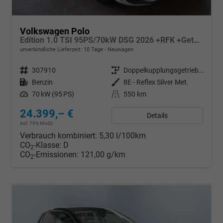
Volkswagen Polo
Edition 1.0 TSI 95PS/70kW DSG 2026 +RFK +Getönte Heckscheiben +TravelAssist +LED
unverbindliche Lieferzeit:
10 Tage
Neuwagen
Fahrzeugnr.
307910
Getriebe
Doppelkupplungsgetriebe (DSG)
Kraftstoff
Benzin
Außenfarbe
8E - Reflex Silver Met.
Leistung
70 kW (95 PS)
Kilometerstand
550 km
24.399,– €
Details
incl. 19% MwSt.
Verbrauch kombiniert:
5,30 l/100km
CO
-Klasse:
D
2
CO
-Emissionen:
121,00 g/km
2