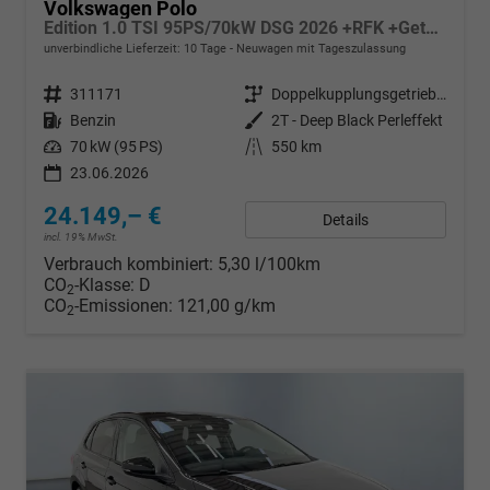
Volkswagen Polo
Edition 1.0 TSI 95PS/70kW DSG 2026 +RFK +Getönte Heckscheiben +TravelAssist +LED
unverbindliche Lieferzeit:
10 Tage
Neuwagen mit Tageszulassung
Fahrzeugnr.
311171
Getriebe
Doppelkupplungsgetriebe (DSG)
Kraftstoff
Benzin
Außenfarbe
2T - Deep Black Perleffekt
Leistung
70 kW (95 PS)
Kilometerstand
550 km
23.06.2026
24.149,– €
Details
incl. 19% MwSt.
Verbrauch kombiniert:
5,30 l/100km
CO
-Klasse:
D
2
CO
-Emissionen:
121,00 g/km
2