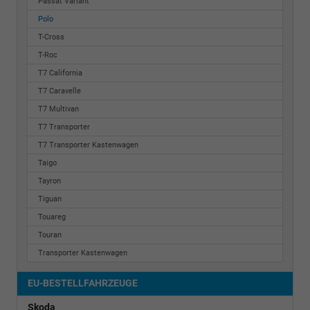
Passat Variant
Polo
T-Cross
T-Roc
T7 California
T7 Caravelle
T7 Multivan
T7 Transporter
T7 Transporter Kastenwagen
Taigo
Tayron
Tiguan
Touareg
Touran
Transporter Kastenwagen
EU-BESTELLFAHRZEUGE
Skoda