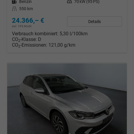
Kraftstoff
Benzin
Leistung
70 kW (95 PS)
Kilometerstand
550 km
24.366,– €
Details
incl. 19% MwSt.
Verbrauch kombiniert:
5,30 l/100km
CO
-Klasse:
D
2
CO
-Emissionen:
121,00 g/km
2