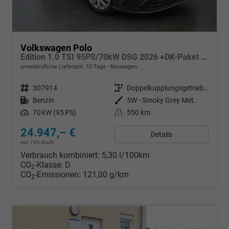
Volkswagen Polo
Edition 1.0 TSI 95PS/70kW DSG 2026 +DK-Paket +RFK +Getönte Heckscheiben +TravelAssist +LED
unverbindliche Lieferzeit:
10 Tage
Neuwagen
Fahrzeugnr.
307914
Getriebe
Doppelkupplungsgetriebe (DSG)
Kraftstoff
Benzin
Außenfarbe
5W - Smoky Grey Met.
Leistung
70 kW (95 PS)
Kilometerstand
550 km
24.947,– €
Details
incl. 19% MwSt.
Verbrauch kombiniert:
5,30 l/100km
CO
-Klasse:
D
2
CO
-Emissionen:
121,00 g/km
2