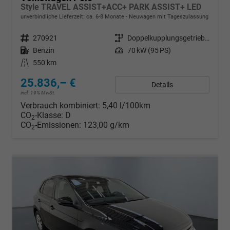
Style TRAVEL ASSIST+ACC+ PARK ASSIST+ LED
unverbindliche Lieferzeit: ca. 6-8 Monate
Neuwagen mit Tageszulassung
Fahrzeugnr.
270921
Getriebe
Doppelkupplungsgetriebe (DSG)
Kraftstoff
Benzin
Leistung
70 kW (95 PS)
Kilometerstand
550 km
25.836,– €
Details
incl. 19% MwSt.
Verbrauch kombiniert:
5,40 l/100km
CO
-Klasse:
D
2
CO
-Emissionen:
123,00 g/km
2