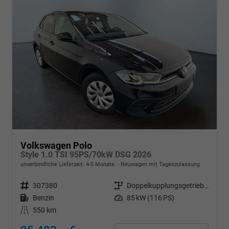
Volkswagen Polo
Style 1.0 TSI 95PS/70kW DSG 2026
unverbindliche Lieferzeit: 4-5 Monate.
Neuwagen mit Tageszulassung
Fahrzeugnr.
307380
Getriebe
Doppelkupplungsgetriebe (DSG)
Kraftstoff
Benzin
Leistung
85 kW (116 PS)
Kilometerstand
550 km