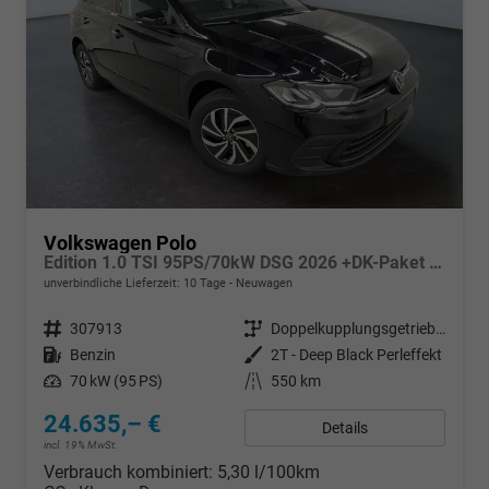
Volkswagen Polo
Edition 1.0 TSI 95PS/70kW DSG 2026 +DK-Paket +RFK +Getönte Heckscheiben +TravelAssist +LED
unverbindliche Lieferzeit:
10 Tage
Neuwagen
Fahrzeugnr.
307913
Getriebe
Doppelkupplungsgetriebe (DSG)
Kraftstoff
Benzin
Außenfarbe
2T - Deep Black Perleffekt
Leistung
70 kW (95 PS)
Kilometerstand
550 km
24.635,– €
Details
incl. 19% MwSt.
Verbrauch kombiniert:
5,30 l/100km