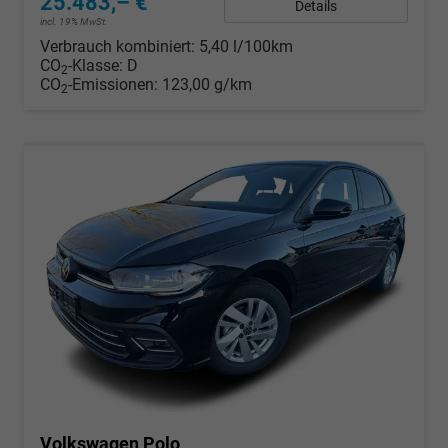
25.483,– €
Details
incl. 19% MwSt.
Verbrauch kombiniert:
5,40 l/100km
CO
-Klasse:
D
2
CO
-Emissionen:
123,00 g/km
2
Volkswagen Polo