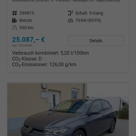
unverbindliche Lieferzeit: 6 - 9 Monate
Neuwagen mit Tageszulassung
Fahrzeugnr.
299875
Getriebe
Schalt. 5-Gang
Kraftstoff
Benzin
Leistung
70 kW (95 PS)
Kilometerstand
550 km
25.087,– €
Details
incl. 19% MwSt.
Verbrauch kombiniert:
5,20 l/100km
CO
-Klasse:
D
2
CO
-Emissionen:
126,00 g/km
2