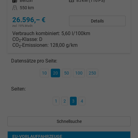
Kraftstoff
Benzin
Leistung
85 kW (116 PS)
Kilometerstand
550 km
26.596,– €
Details
incl. 19% MwSt.
Verbrauch kombiniert:
5,60 l/100km
CO
-Klasse:
D
2
CO
-Emissionen:
128,00 g/km
2
Datensätze pro Seite:
10
20
50
100
250
Seiten:
1
2
3
4
Schnellsuche
EU-VORLAUFFAHRZEUGE