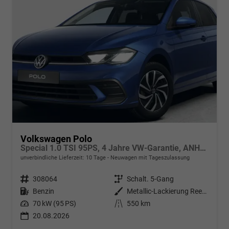
Volkswagen Polo
Special 1.0 TSI 95PS, 4 Jahre VW-Garantie, ANHÄNGERKUPPLUNG, 15" ALU, SITZHEIZUNG, Parksensoren VORNE & hinten, Rückfahrkamera, M-Lederlenkrad, READY2DISCOVER, APP-CONNECT, Armlehne vorne, Induktionsladen Smartphone, Abgedunkelte Scheiben, RESERVERAD, NSW
unverbindliche Lieferzeit:
10 Tage
Neuwagen mit Tageszulassung
Fahrzeugnr.
308064
Getriebe
Schalt. 5-Gang
Kraftstoff
Benzin
Außenfarbe
Metallic-Lackierung Reef-Blau
Leistung
70 kW (95 PS)
Kilometerstand
550 km
20.08.2026