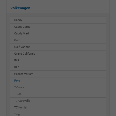
Volkswagen
Caddy
Caddy Cargo
Caddy Maxi
Golf
Golf Variant
Grand California
ID.3
ID.7
Passat Variant
Polo
T-Cross
T-Roc
T7 Caravelle
T7 Kombi
Taigo