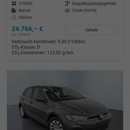
Fahrzeugnr.
270920
Getriebe
Doppelkupplungsgetriebe (DSG)
Kraftstoff
Benzin
Leistung
70 kW (95 PS)
Kilometerstand
550 km
24.766,– €
Details
incl. 19% MwSt.
Verbrauch kombiniert:
5,30 l/100km
CO
-Klasse:
D
2
CO
-Emissionen:
122,00 g/km
2