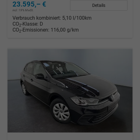
23.595,– €
Details
incl. 19% MwSt.
Verbrauch kombiniert:
5,10 l/100km
CO
-Klasse:
D
2
CO
-Emissionen:
116,00 g/km
2