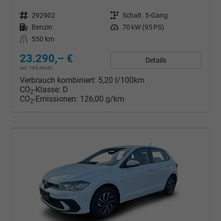
Fahrzeugnr.
292902
Getriebe
Schalt. 5-Gang
Kraftstoff
Benzin
Leistung
70 kW (95 PS)
Kilometerstand
550 km
23.290,– €
Details
incl. 19% MwSt.
Verbrauch kombiniert:
5,20 l/100km
CO
-Klasse:
D
2
CO
-Emissionen:
126,00 g/km
2