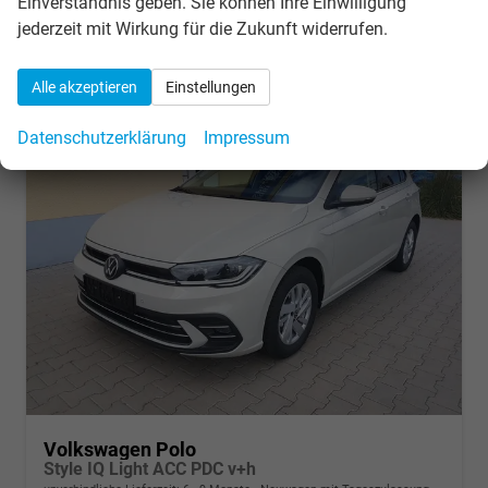
Einverständnis geben. Sie können Ihre Einwilligung
Verbrauch kombiniert:
5,30 l/100km
jederzeit mit Wirkung für die Zukunft widerrufen.
CO
-Klasse:
D
2
CO
-Emissionen:
129,00 g/km
2
Alle akzeptieren
Einstellungen
Datenschutzerklärung
Impressum
Volkswagen Polo
Style IQ Light ACC PDC v+h