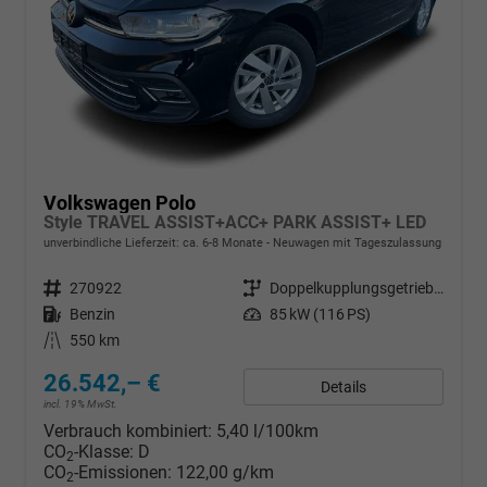
Volkswagen Polo
Style TRAVEL ASSIST+ACC+ PARK ASSIST+ LED
unverbindliche Lieferzeit: ca. 6-8 Monate
Neuwagen mit Tageszulassung
Fahrzeugnr.
270922
Getriebe
Doppelkupplungsgetriebe (DSG)
Kraftstoff
Benzin
Leistung
85 kW (116 PS)
Kilometerstand
550 km
26.542,– €
Details
incl. 19% MwSt.
Verbrauch kombiniert:
5,40 l/100km
CO
-Klasse:
D
2
CO
-Emissionen:
122,00 g/km
2