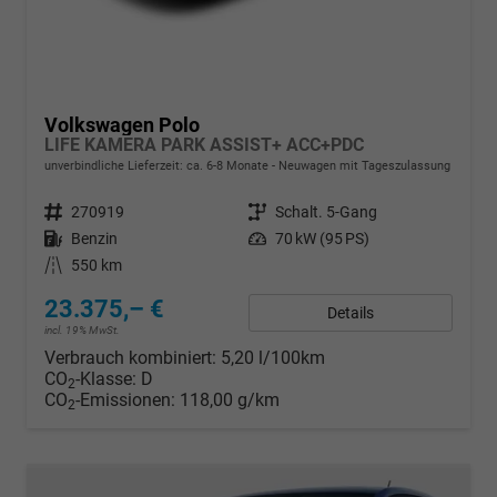
Volkswagen Polo
LIFE KAMERA PARK ASSIST+ ACC+PDC
unverbindliche Lieferzeit: ca. 6-8 Monate
Neuwagen mit Tageszulassung
Fahrzeugnr.
270919
Getriebe
Schalt. 5-Gang
Kraftstoff
Benzin
Leistung
70 kW (95 PS)
Kilometerstand
550 km
23.375,– €
Details
incl. 19% MwSt.
Verbrauch kombiniert:
5,20 l/100km
CO
-Klasse:
D
2
CO
-Emissionen:
118,00 g/km
2