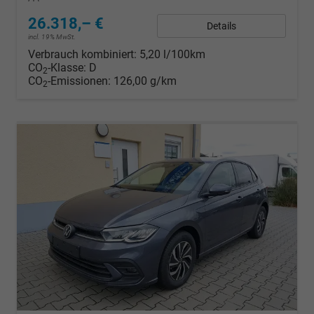
26.318,– €
Details
incl. 19% MwSt.
Verbrauch kombiniert:
5,20 l/100km
CO
-Klasse:
D
2
CO
-Emissionen:
126,00 g/km
2