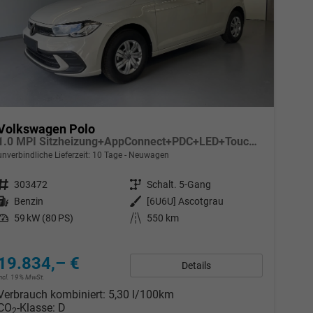
Volkswagen Polo
1.0 MPI Sitzheizung+AppConnect+PDC+LED+Touch+Lichtsensor+MultiLenkrad
unverbindliche Lieferzeit:
10 Tage
Neuwagen
Fahrzeugnr.
303472
Getriebe
Schalt. 5-Gang
Kraftstoff
Benzin
Außenfarbe
[6U6U] Ascotgrau
Leistung
59 kW (80 PS)
Kilometerstand
550 km
19.834,– €
Details
incl. 19% MwSt.
Verbrauch kombiniert:
5,30 l/100km
CO
-Klasse:
D
2