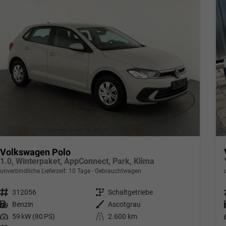
Volkswagen Polo
1.0, Winterpaket, AppConnect, Park, Klima
unverbindliche Lieferzeit:
10 Tage
Gebrauchtwagen
Fahrzeugnr.
312056
Getriebe
Schaltgetriebe
Kraftstoff
Benzin
Außenfarbe
Ascotgrau
Leistung
59 kW (80 PS)
Kilometerstand
2.600 km