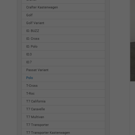
Crafter Kastenwagen
Golf
Golf Variant
ID. BUZZ
ID. Cross
ID. Polo
ID.3
ID.7
Passat Variant
Polo
T-Cross
T-Roc
T7 California
T7 Caravelle
T7 Multivan
T7 Transporter
T7 Transporter Kastenwagen