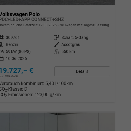
Volkswagen Polo
PDC+LED+APP CONNECT+SHZ
unverbindliche Lieferzeit:
17.08.2026
Neuwagen mit Tageszulassung
Fahrzeugnr.
309761
Getriebe
Schalt. 5-Gang
Kraftstoff
Benzin
Außenfarbe
Ascotgrau
Leistung
59 kW (80 PS)
Kilometerstand
550 km
10.06.2026
19.727,– €
Details
incl. 19% MwSt.
Verbrauch kombiniert:
5,40 l/100km
CO
-Klasse:
D
2
CO
-Emissionen:
123,00 g/km
2