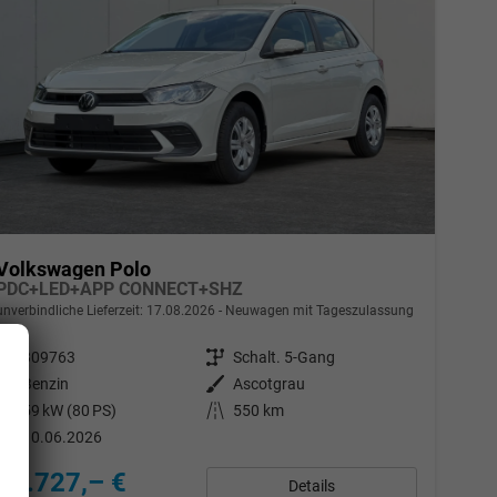
Volkswagen Polo
PDC+LED+APP CONNECT+SHZ
unverbindliche Lieferzeit:
17.08.2026
Neuwagen mit Tageszulassung
Fahrzeugnr.
309763
Getriebe
Schalt. 5-Gang
Kraftstoff
Benzin
Außenfarbe
Ascotgrau
Leistung
59 kW (80 PS)
Kilometerstand
550 km
10.06.2026
19.727,– €
Details