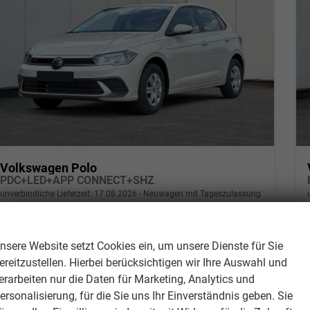
Volkswagen Polo
PDC+LED+APP CONNECT+SHZ
unverbindliche Lieferzeit:
17.08.2026
Neuwagen mit Tageszulassung
Wir respektieren Ihre Privatsphäre
Fahrzeugnr.
309762
Getriebe
Schalt. 5-Gang
Kraftstoff
Benzin
Außenfarbe
Ascotgrau
nsere Website setzt Cookies ein, um unsere Dienste für Sie
Leistung
59 kW (80 PS)
Kilometerstand
550 km
ereitzustellen. Hierbei berücksichtigen wir Ihre Auswahl und
01.06.2026
erarbeiten nur die Daten für Marketing, Analytics und
ersonalisierung, für die Sie uns Ihr Einverständnis geben. Sie
19.727,– €
Details