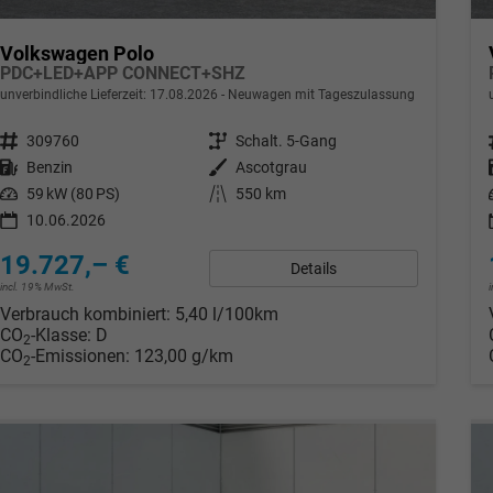
Volkswagen Polo
PDC+LED+APP CONNECT+SHZ
unverbindliche Lieferzeit:
17.08.2026
Neuwagen mit Tageszulassung
Fahrzeugnr.
309760
Getriebe
Schalt. 5-Gang
Kraftstoff
Benzin
Außenfarbe
Ascotgrau
Leistung
59 kW (80 PS)
Kilometerstand
550 km
10.06.2026
19.727,– €
Details
incl. 19% MwSt.
Verbrauch kombiniert:
5,40 l/100km
CO
-Klasse:
D
2
CO
-Emissionen:
123,00 g/km
2