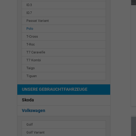
ID.3
ID.7
Passat Variant
Polo
T-Cross
T-Roc
T7 Caravelle
T7 Kombi
Taigo
Tiguan
UNSERE GEBRAUCHTFAHRZEUGE
Skoda
Volkswagen
Golf
Golf Variant