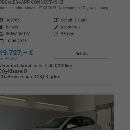
PDC+LED+APP CONNECT+SHZ
unverbindliche Lieferzeit:
17.08.2026
Neuwagen mit Tageszulassung
Fahrzeugnr.
309765
Getriebe
Schalt. 5-Gang
Kraftstoff
Benzin
Außenfarbe
Ascotgrau
Leistung
59 kW (80 PS)
Kilometerstand
550 km
10.06.2026
19.727,– €
Details
incl. 19% MwSt.
Verbrauch kombiniert:
5,40 l/100km
CO
-Klasse:
D
2
CO
-Emissionen:
123,00 g/km
2