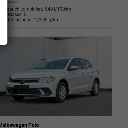
incl. 19% MwSt.
Verbrauch kombiniert:
5,40 l/100km
CO
-Klasse:
D
2
CO
-Emissionen:
123,00 g/km
2
Volkswagen Polo