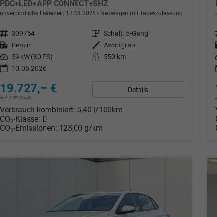
PDC+LED+APP CONNECT+SHZ
unverbindliche Lieferzeit:
17.08.2026
Neuwagen mit Tageszulassung
Fahrzeugnr.
309764
Getriebe
Schalt. 5-Gang
Kraftstoff
Benzin
Außenfarbe
Ascotgrau
Leistung
59 kW (80 PS)
Kilometerstand
550 km
10.06.2026
19.727,– €
Details
incl. 19% MwSt.
Verbrauch kombiniert:
5,40 l/100km
CO
-Klasse:
D
2
CO
-Emissionen:
123,00 g/km
2