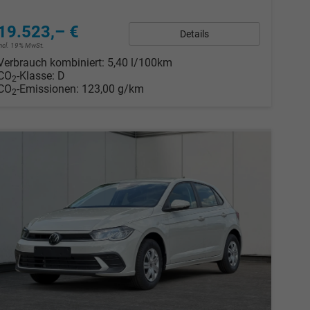
19.523,– €
Details
incl. 19% MwSt.
Verbrauch kombiniert:
5,40 l/100km
CO
-Klasse:
D
2
CO
-Emissionen:
123,00 g/km
2