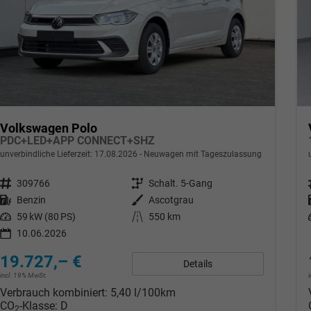
Volkswagen Polo
PDC+LED+APP CONNECT+SHZ
unverbindliche Lieferzeit:
17.08.2026
Neuwagen mit Tageszulassung
Fahrzeugnr.
309766
Getriebe
Schalt. 5-Gang
Kraftstoff
Benzin
Außenfarbe
Ascotgrau
Leistung
59 kW (80 PS)
Kilometerstand
550 km
10.06.2026
19.727,– €
Details
incl. 19% MwSt.
Verbrauch kombiniert:
5,40 l/100km
CO
-Klasse:
D
2