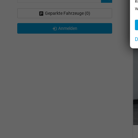
k
w
Geparkte Fahrzeuge (
0
)
Anmelden
D