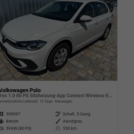
Volkswagen Polo
Yes 1.0 80 PS Sitzheizung-App Connect Wireless-Einparkhilfe-Klima-Sofort
unverbindliche Lieferzeit:
10 Tage
Neuwagen
Fahrzeugnr.
309097
Getriebe
Schalt. 5-Gang
Kraftstoff
Benzin
Außenfarbe
Ascotgrau
Leistung
59 kW (80 PS)
Kilometerstand
550 km