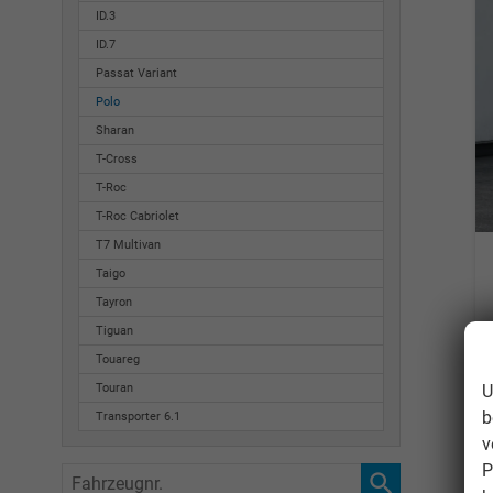
ID.3
ID.7
Passat Variant
Polo
Sharan
T-Cross
T-Roc
T-Roc Cabriolet
T7 Multivan
Taigo
Tayron
Tiguan
Touareg
U
Touran
b
Transporter 6.1
v
P
Fahrzeugnr.