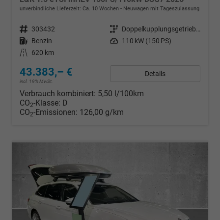
unverbindliche Lieferzeit: Ca. 10 Wochen
Neuwagen mit Tageszulassung
Fahrzeugnr.
303432
Getriebe
Doppelkupplungsgetriebe (DSG)
Kraftstoff
Benzin
Leistung
110 kW (150 PS)
Kilometerstand
620 km
43.383,– €
Details
incl. 19% MwSt.
Verbrauch kombiniert:
5,50 l/100km
CO
-Klasse:
D
2
CO
-Emissionen:
126,00 g/km
2