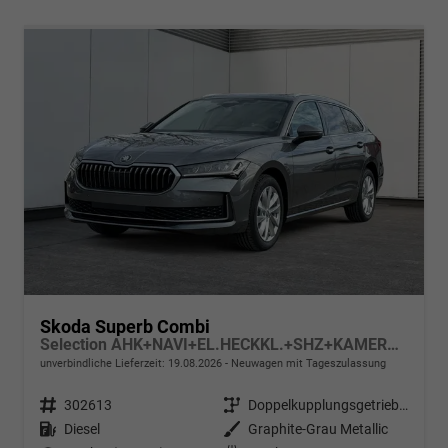
Skoda Superb Combi
Selection AHK+NAVI+EL.HECKKL.+SHZ+KAMERA+LED
unverbindliche Lieferzeit:
19.08.2026
Neuwagen mit Tageszulassung
Fahrzeugnr.
302613
Getriebe
Doppelkupplungsgetriebe (DSG)
Kraftstoff
Diesel
Außenfarbe
Graphite-Grau Metallic