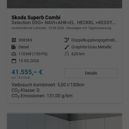
Skoda Superb Combi
Selection DSG+ NAVI+AHK+EL. HECKKL.+KESSY+SHZ V+H
unverbindliche Lieferzeit:
19.08.2026
Neuwagen mit Tageszulassung
Fahrzeugnr.
308369
Getriebe
Doppelkupplungsgetriebe (DSG)
Kraftstoff
Diesel
Außenfarbe
Graphite-Grau Metallic
Leistung
110 kW (150 PS)
Kilometerstand
620 km
15.05.2026
41.555,– €
Details
incl. 19% MwSt.
Verbrauch kombiniert:
5,00 l/100km
CO
-Klasse:
D
2
CO
-Emissionen:
131,00 g/km
2