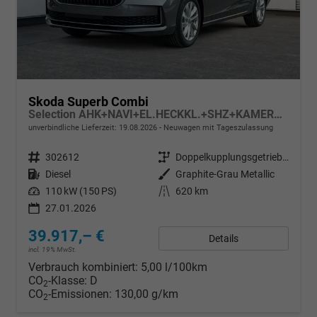
Skoda Superb Combi
Selection AHK+NAVI+EL.HECKKL.+SHZ+KAMERA+LED
unverbindliche Lieferzeit:
19.08.2026
Neuwagen mit Tageszulassung
Fahrzeugnr.
302612
Getriebe
Doppelkupplungsgetriebe (DSG)
Kraftstoff
Diesel
Außenfarbe
Graphite-Grau Metallic
Leistung
110 kW (150 PS)
Kilometerstand
620 km
27.01.2026
39.917,– €
Details
incl. 19% MwSt.
Verbrauch kombiniert:
5,00 l/100km
CO
-Klasse:
D
2
CO
-Emissionen:
130,00 g/km
2