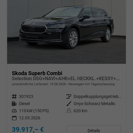
Skoda Superb Combi
Selection DSG+NAVI+AHK+EL.HECKKL.+KESSY+SHZ
unverbindliche Lieferzeit:
19.08.2026
Neuwagen mit Tageszulassung
Fahrzeugnr.
307923
Getriebe
Doppelkupplungsgetriebe (DSG)
Kraftstoff
Diesel
Außenfarbe
Onyx-Schwarz Metallic
Leistung
110 kW (150 PS)
Kilometerstand
620 km
12.05.2026
39.917,– €
Details