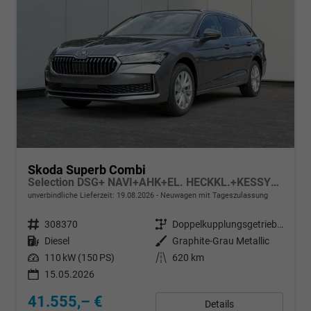
Skoda Superb Combi
Selection DSG+ NAVI+AHK+EL. HECKKL.+KESSY+SHZ V+H
unverbindliche Lieferzeit:
19.08.2026
Neuwagen mit Tageszulassung
Fahrzeugnr.
308370
Getriebe
Doppelkupplungsgetriebe (DSG)
Kraftstoff
Diesel
Außenfarbe
Graphite-Grau Metallic
Leistung
110 kW (150 PS)
Kilometerstand
620 km
15.05.2026
41.555,– €
Details