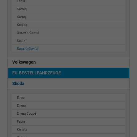
Fabia
Kamiq
Karoq
Kodiaq
Octavia Combi
Scala
Superb Combi
Volkswagen
EU-BESTELLFAHRZEUGE
Skoda
Elroq
Enyaq
Enyaq Coupé
Fabia
Kamiq