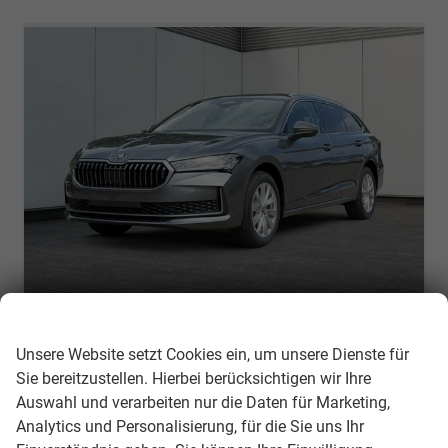
Wir respektieren Ihre Privatsphäre
Skoda Superb Combi
Selection DSG+ NAVI+AHK+EL. HECKKL.+KESSY+SHZ V+H
Unsere Website setzt Cookies ein, um unsere Dienste für
unverbindliche Lieferzeit:
19.08.2026
Neuwagen mit Tageszulassung
Sie bereitzustellen. Hierbei berücksichtigen wir Ihre
Auswahl und verarbeiten nur die Daten für Marketing,
Fahrzeugnr.
308368
Getriebe
Doppelkupplungsgetriebe (DSG)
Analytics und Personalisierung, für die Sie uns Ihr
Kraftstoff
Diesel
Außenfarbe
Graphite-Grau Metallic