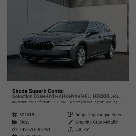
Skoda Superb Combi
Selection DSG+4WD+AHK+NAVI+EL. HECKKL.+SHZ V+H
unverbindliche Lieferzeit:
19.08.2026
Neuwagen mit Tageszulassung
Fahrzeugnr.
302615
Getriebe
Doppelkupplungsgetriebe (DSG)
Kraftstoff
Diesel
Außenfarbe
Graphite-Grau Metallic
Leistung
142 kW (193 PS)
Kilometerstand
620 km