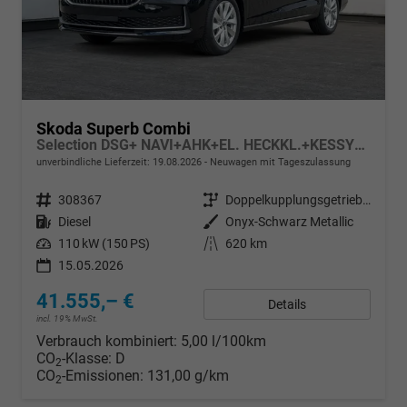
Skoda Superb Combi
Selection DSG+ NAVI+AHK+EL. HECKKL.+KESSY+SHZ V+H
unverbindliche Lieferzeit:
19.08.2026
Neuwagen mit Tageszulassung
Fahrzeugnr.
308367
Getriebe
Doppelkupplungsgetriebe (DSG)
Kraftstoff
Diesel
Außenfarbe
Onyx-Schwarz Metallic
Leistung
110 kW (150 PS)
Kilometerstand
620 km
15.05.2026
41.555,– €
Details
incl. 19% MwSt.
Verbrauch kombiniert:
5,00 l/100km
CO
-Klasse:
D
2
CO
-Emissionen:
131,00 g/km
2