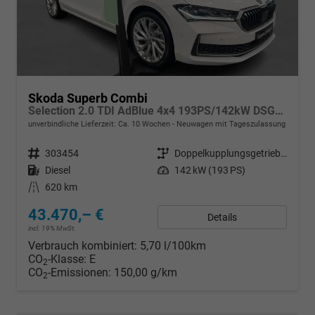
Skoda Superb Combi
Selection 2.0 TDI AdBlue 4x4 193PS/142kW DSG7 2026
unverbindliche Lieferzeit: Ca. 10 Wochen
Neuwagen mit Tageszulassung
Fahrzeugnr.
303454
Getriebe
Doppelkupplungsgetriebe (DSG)
Kraftstoff
Diesel
Leistung
142 kW (193 PS)
Kilometerstand
620 km
43.470,– €
Details
incl. 19% MwSt.
Verbrauch kombiniert:
5,70 l/100km
CO
-Klasse:
E
2
CO
-Emissionen:
150,00 g/km
2