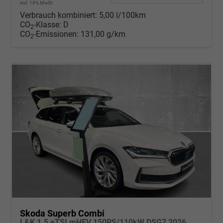
incl. 19% MwSt.
Verbrauch kombiniert:
5,00 l/100km
CO
-Klasse:
D
2
CO
-Emissionen:
131,00 g/km
2
Skoda Superb Combi
L&K 1.5 eTSI mHEV 150PS/110kW DSG7 2026