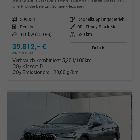
Selection 1.5 eTSI mHEV 150PS/110kW DSG7 2026 +AHK+EL.HECK+NAVI+KESSY
unverbindliche Lieferzeit:
20 Tage
Neuwagen
Fahrzeugnr.
309333
Getriebe
Doppelkupplungsgetriebe (DSG)
Kraftstoff
Benzin
Außenfarbe
0E - Ebony Black Met.
Leistung
110 kW (150 PS)
Kilometerstand
620 km
39.812,– €
Details
incl. 19% MwSt.
Verbrauch kombiniert:
5,30 l/100km
CO
-Klasse:
D
2
CO
-Emissionen:
120,00 g/km
2