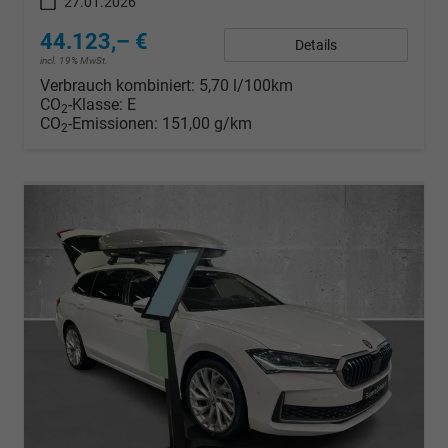
27.01.2026
44.123,– €
Details
incl. 19% MwSt.
Verbrauch kombiniert:
5,70 l/100km
CO
-Klasse:
E
2
CO
-Emissionen:
151,00 g/km
2