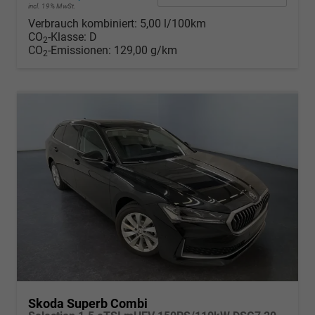
incl. 19% MwSt.
Verbrauch kombiniert:
5,00 l/100km
CO
-Klasse:
D
2
CO
-Emissionen:
129,00 g/km
2
Skoda Superb Combi