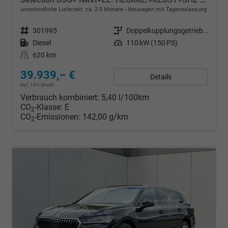
unverbindliche Lieferzeit: ca. 2-3 Monate
Neuwagen mit Tageszulassung
Fahrzeugnr.
301995
Getriebe
Doppelkupplungsgetriebe (DSG)
Kraftstoff
Diesel
Leistung
110 kW (150 PS)
Kilometerstand
620 km
39.939,– €
Details
incl. 19% MwSt.
Verbrauch kombiniert:
5,40 l/100km
CO
-Klasse:
E
2
CO
-Emissionen:
142,00 g/km
2