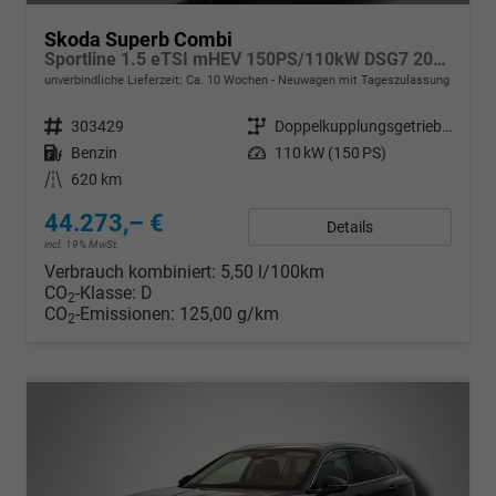
Skoda Superb Combi
Sportline 1.5 eTSI mHEV 150PS/110kW DSG7 2026
unverbindliche Lieferzeit: Ca. 10 Wochen
Neuwagen mit Tageszulassung
Fahrzeugnr.
303429
Getriebe
Doppelkupplungsgetriebe (DSG)
Kraftstoff
Benzin
Leistung
110 kW (150 PS)
Kilometerstand
620 km
44.273,– €
Details
incl. 19% MwSt.
Verbrauch kombiniert:
5,50 l/100km
CO
-Klasse:
D
2
CO
-Emissionen:
125,00 g/km
2