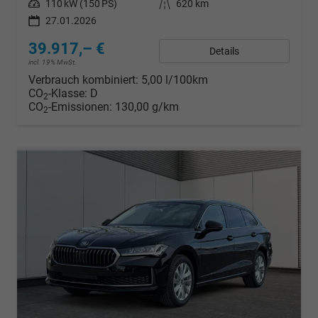
Leistung
110 kW (150 PS)
Kilometerstand
620 km
27.01.2026
39.917,– €
Details
incl. 19% MwSt.
Verbrauch kombiniert:
5,00 l/100km
CO
-Klasse:
D
2
CO
-Emissionen:
130,00 g/km
2