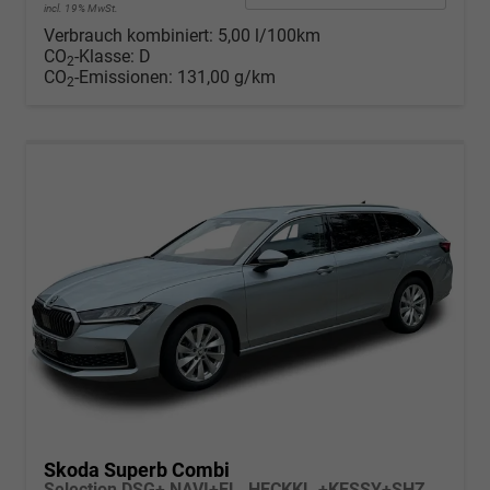
incl. 19% MwSt.
Verbrauch kombiniert:
5,00 l/100km
CO
-Klasse:
D
2
CO
-Emissionen:
131,00 g/km
2
Skoda Superb Combi
Selection DSG+ NAVI+EL. HECKKL.+KESSY+SHZ V+H