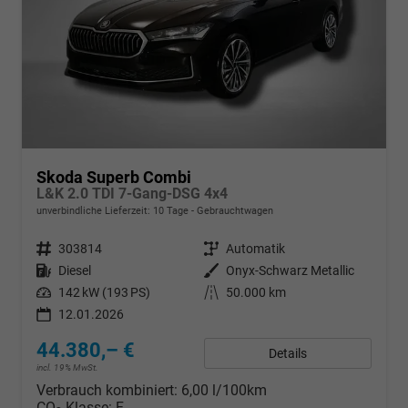
Skoda Superb Combi
L&K 2.0 TDI 7-Gang-DSG 4x4
unverbindliche Lieferzeit:
10 Tage
Gebrauchtwagen
Fahrzeugnr.
303814
Getriebe
Automatik
Kraftstoff
Diesel
Außenfarbe
Onyx-Schwarz Metallic
Leistung
142 kW (193 PS)
Kilometerstand
50.000 km
12.01.2026
44.380,– €
Details
incl. 19% MwSt.
Verbrauch kombiniert:
6,00 l/100km
CO
-Klasse:
F