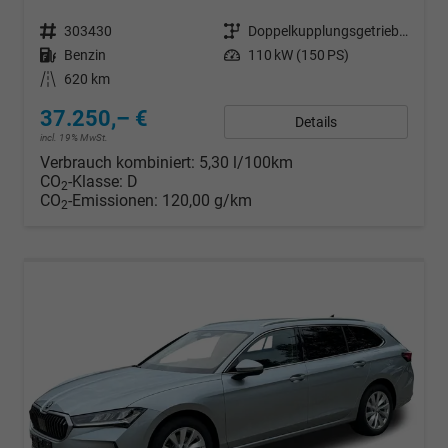
Fahrzeugnr.
303430
Getriebe
Doppelkupplungsgetriebe (DSG)
Kraftstoff
Benzin
Leistung
110 kW (150 PS)
Kilometerstand
620 km
37.250,– €
Details
incl. 19% MwSt.
Verbrauch kombiniert:
5,30 l/100km
CO
-Klasse:
D
2
CO
-Emissionen:
120,00 g/km
2