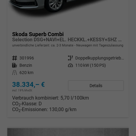
Skoda Superb Combi
Selection DSG+NAVI+EL. HECKKL.+KESSY+SHZ V+H
unverbindliche Lieferzeit: ca. 2-3 Monate
Neuwagen mit Tageszulassung
Fahrzeugnr.
301996
Getriebe
Doppelkupplungsgetriebe (DSG)
Kraftstoff
Benzin
Leistung
110 kW (150 PS)
Kilometerstand
620 km
38.334,– €
Details
incl. 19% MwSt.
Verbrauch kombiniert:
5,70 l/100km
CO
-Klasse:
D
2
CO
-Emissionen:
130,00 g/km
2