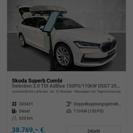
Skoda Superb Combi
Selection 2.0 TDI AdBlue 150PS/110kW DSG7 2026
unverbindliche Lieferzeit: Ca. 10 Wochen
Neuwagen mit Tageszulassung
Fahrzeugnr.
303431
Getriebe
Doppelkupplungsgetriebe (DSG)
Kraftstoff
Diesel
Leistung
110 kW (150 PS)
Kilometerstand
620 km
38.769,– €
Details