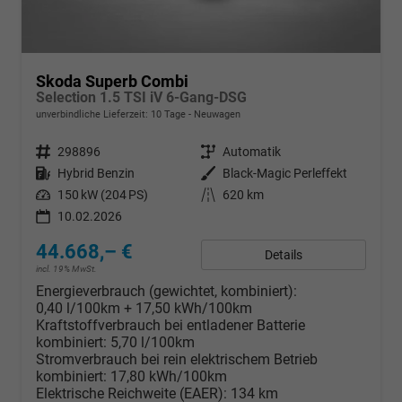
Skoda Superb Combi
Selection 1.5 TSI iV 6-Gang-DSG
unverbindliche Lieferzeit:
10 Tage
Neuwagen
Fahrzeugnr.
298896
Getriebe
Automatik
Kraftstoff
Hybrid Benzin
Außenfarbe
Black-Magic Perleffekt
Leistung
150 kW (204 PS)
Kilometerstand
620 km
10.02.2026
44.668,– €
Details
incl. 19% MwSt.
Energieverbrauch (gewichtet, kombiniert):
0,40 l/100km + 17,50 kWh/100km
Kraftstoffverbrauch bei entladener Batterie
kombiniert:
5,70 l/100km
Stromverbrauch bei rein elektrischem Betrieb
kombiniert:
17,80 kWh/100km
Elektrische Reichweite (EAER):
134 km