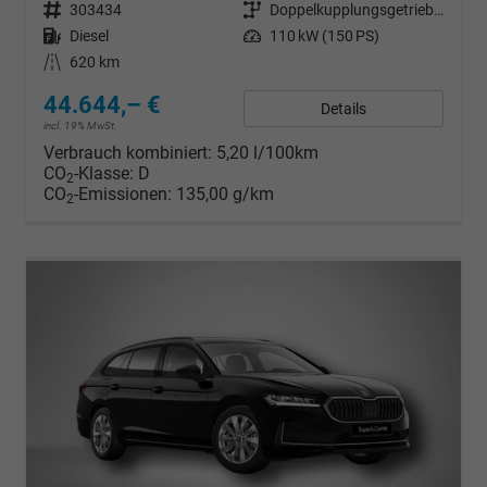
Fahrzeugnr.
303434
Getriebe
Doppelkupplungsgetriebe (DSG)
Kraftstoff
Diesel
Leistung
110 kW (150 PS)
Kilometerstand
620 km
44.644,– €
Details
incl. 19% MwSt.
Verbrauch kombiniert:
5,20 l/100km
CO
-Klasse:
D
2
CO
-Emissionen:
135,00 g/km
2