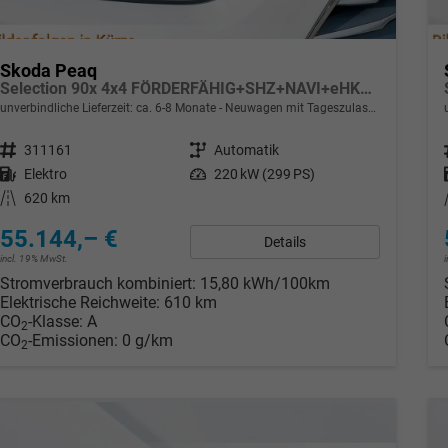
Skoda Peaq
Selection 90x 4x4 FÖRDERFÄHIG+SHZ+NAVI+eHK+KESSY+pACC+KAMERA+19" ALU+LED+KLIMA
unverbindliche Lieferzeit: ca. 6-8 Monate
Neuwagen mit Tageszulassung
Fahrzeugnr.
311161
Getriebe
Automatik
Kraftstoff
Elektro
Leistung
220 kW (299 PS)
Kilometerstand
620 km
55.144,– €
Details
incl. 19% MwSt.
Stromverbrauch kombiniert:
15,80 kWh/100km
Elektrische Reichweite:
610 km
CO
-Klasse:
A
2
CO
-Emissionen:
0 g/km
2