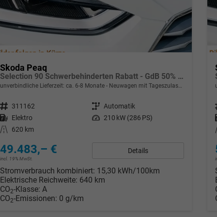
Skoda Peaq
Selection 90 Schwerbehinderten Rabatt - GdB 50% FÖRDERFÄHIG
unverbindliche Lieferzeit: ca. 6-8 Monate
Neuwagen mit Tageszulassung
Fahrzeugnr.
311162
Getriebe
Automatik
Kraftstoff
Elektro
Leistung
210 kW (286 PS)
Kilometerstand
620 km
49.483,– €
Details
incl. 19% MwSt.
Stromverbrauch kombiniert:
15,30 kWh/100km
Elektrische Reichweite:
640 km
CO
-Klasse:
A
2
CO
-Emissionen:
0 g/km
2