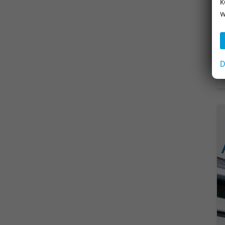
k
w
D