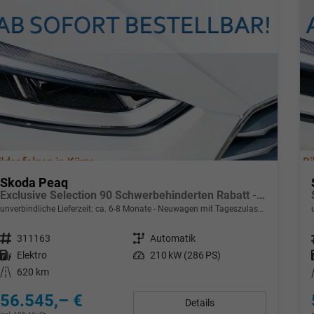
Skoda Peaq
Exclusive Selection 90 Schwerbehinderten Rabatt - GdB 50% FÖRDERFÄHIG
unverbindliche Lieferzeit: ca. 6-8 Monate
Neuwagen mit Tageszulassung
Fahrzeugnr.
311163
Getriebe
Automatik
Kraftstoff
Elektro
Leistung
210 kW (286 PS)
Kilometerstand
620 km
56.545,– €
Details