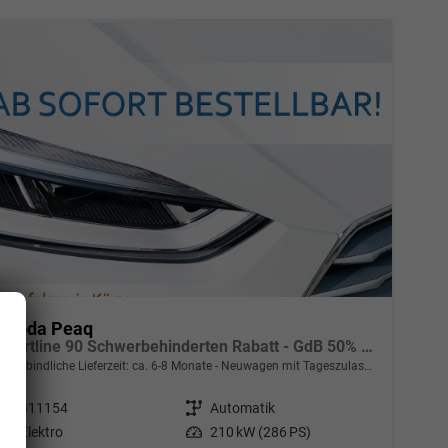
Skoda Peaq
Sportline 90 Schwerbehinderten Rabatt - GdB 50% FÖRDERFÄHIG
unverbindliche Lieferzeit: ca. 6-8 Monate
Neuwagen mit Tageszulassung
Fahrzeugnr.
311154
Getriebe
Automatik
Kraftstoff
Elektro
Leistung
210 kW (286 PS)