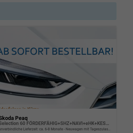
Skoda Peaq
Selection 60 FÖRDERFÄHIG+SHZ+NAVI+eHK+KESSY+pACC+KAMERA+19" ALU+LED+KLIMA
unverbindliche Lieferzeit: ca. 6-8 Monate
Neuwagen mit Tageszulassung