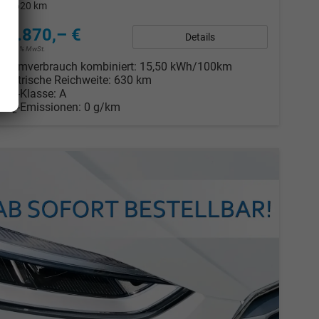
Kilometerstand
620 km
53.870,– €
Details
incl. 19% MwSt.
Stromverbrauch kombiniert:
15,50 kWh/100km
Elektrische Reichweite:
630 km
CO
-Klasse:
A
2
CO
-Emissionen:
0 g/km
2