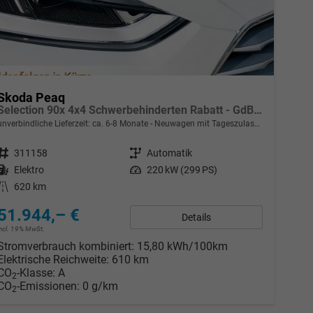
Skoda Peaq
Selection 90x 4x4 Schwerbehinderten Rabatt - GdB 50% FÖRDERFÄHIG
unverbindliche Lieferzeit: ca. 6-8 Monate
Neuwagen mit Tageszulassung
Fahrzeugnr.
311158
Getriebe
Automatik
Kraftstoff
Elektro
Leistung
220 kW (299 PS)
Kilometerstand
620 km
51.944,– €
Details
incl. 19% MwSt.
Stromverbrauch kombiniert:
15,80 kWh/100km
Elektrische Reichweite:
610 km
CO
-Klasse:
A
2
CO
-Emissionen:
0 g/km
2