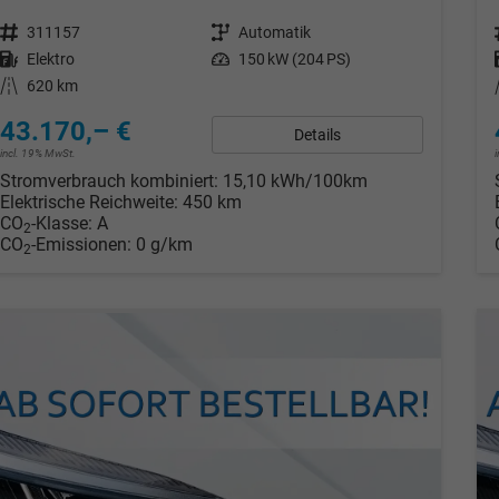
Fahrzeugnr.
311157
Getriebe
Automatik
Kraftstoff
Elektro
Leistung
150 kW (204 PS)
Kilometerstand
620 km
43.170,– €
Details
incl. 19% MwSt.
Stromverbrauch kombiniert:
15,10 kWh/100km
Elektrische Reichweite:
450 km
CO
-Klasse:
A
2
CO
-Emissionen:
0 g/km
2