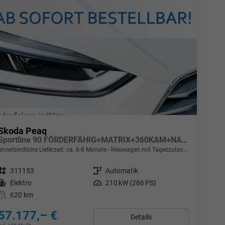
Skoda Peaq
Sportline 90 FÖRDERFÄHIG+MATRIX+360KAM+NAVI+KESSY+pACC+eHK+20" ALU
unverbindliche Lieferzeit: ca. 6-8 Monate
Neuwagen mit Tageszulassung
Fahrzeugnr.
311153
Getriebe
Automatik
Kraftstoff
Elektro
Leistung
210 kW (286 PS)
Kilometerstand
620 km
57.177,– €
Details