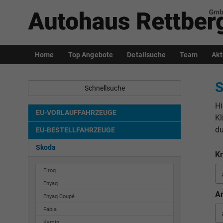
Home
Top Angebote
Detailsuche
Team
Akt
S
Schnellsuche
Hi
EU-VORLAUFFAHRZEUGE
Kl
du
EU-BESTELLFAHRZEUGE
Skoda
Kr
Elroq
Enyaq
An
Enyaq Coupé
Fabia
Kamiq