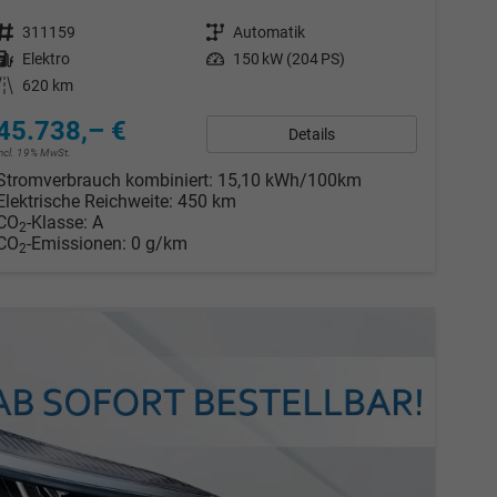
Fahrzeugnr.
311159
Getriebe
Automatik
Kraftstoff
Elektro
Leistung
150 kW (204 PS)
Kilometerstand
620 km
45.738,– €
Details
incl. 19% MwSt.
Stromverbrauch kombiniert:
15,10 kWh/100km
Elektrische Reichweite:
450 km
CO
-Klasse:
A
2
CO
-Emissionen:
0 g/km
2