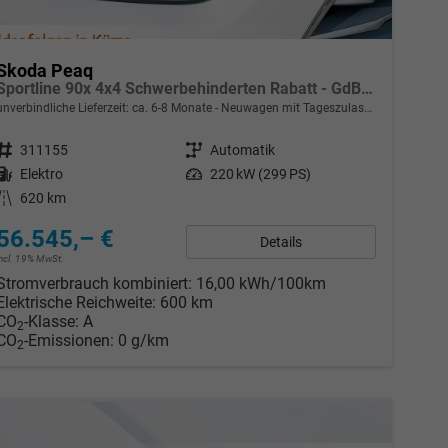
Skoda Peaq
Sportline 90x 4x4 Schwerbehinderten Rabatt - GdB 50% FÖRDERFÄHIG
unverbindliche Lieferzeit: ca. 6-8 Monate
Neuwagen mit Tageszulassung
Fahrzeugnr.
311155
Getriebe
Automatik
Kraftstoff
Elektro
Leistung
220 kW (299 PS)
Kilometerstand
620 km
56.545,– €
Details
incl. 19% MwSt.
Stromverbrauch kombiniert:
16,00 kWh/100km
Elektrische Reichweite:
600 km
CO
-Klasse:
A
2
CO
-Emissionen:
0 g/km
2