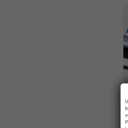
U
b
v
P