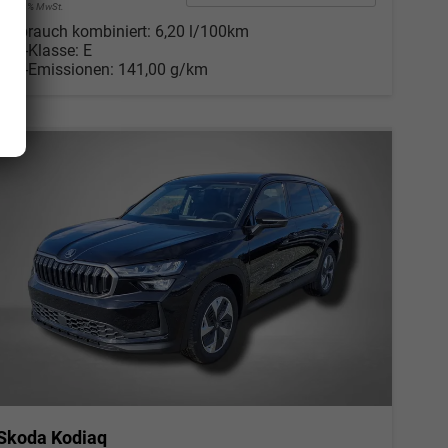
incl. 19% MwSt.
Verbrauch kombiniert:
6,20 l/100km
CO
-Klasse:
E
2
CO
-Emissionen:
141,00 g/km
2
Skoda Kodiaq