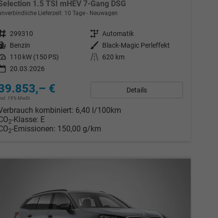
Selection 1.5 TSI mHEV 7-Gang DSG
unverbindliche Lieferzeit:
10 Tage
Neuwagen
Fahrzeugnr.
299310
Getriebe
Automatik
Kraftstoff
Benzin
Außenfarbe
Black-Magic Perleffekt
Leistung
110 kW (150 PS)
Kilometerstand
620 km
20.03.2026
39.853,– €
Details
incl. 19% MwSt.
Verbrauch kombiniert:
6,40 l/100km
CO
-Klasse:
E
2
CO
-Emissionen:
150,00 g/km
2