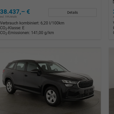
38.437,– €
Details
incl. 19% MwSt.
Verbrauch kombiniert:
6,20 l/100km
CO
-Klasse:
E
2
CO
-Emissionen:
141,00 g/km
2