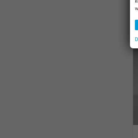
k
w
D