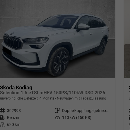
Skoda Kodiaq
Selection 1.5 eTSI mHEV 150PS/110kW DSG 2026
unverbindliche Lieferzeit:
4 Monate
Neuwagen mit Tageszulassung
Fahrzeugnr.
302993
Getriebe
Doppelkupplungsgetriebe (DSG)
Kraftstoff
Benzin
Leistung
110 kW (150 PS)
Kilometerstand
620 km