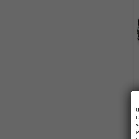
U
b
v
P