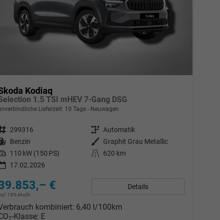
Skoda Kodiaq
Selection 1.5 TSI mHEV 7-Gang DSG
unverbindliche Lieferzeit:
10 Tage
Neuwagen
Fahrzeugnr.
299316
Getriebe
Automatik
Kraftstoff
Benzin
Außenfarbe
Graphit Grau Metallic
Leistung
110 kW (150 PS)
Kilometerstand
620 km
17.02.2026
39.853,– €
Details
incl. 19% MwSt.
Verbrauch kombiniert:
6,40 l/100km
CO
-Klasse:
E
2