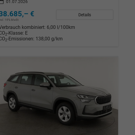
01.07.2026
38.685,– €
Details
incl. 19% MwSt.
Verbrauch kombiniert:
6,00 l/100km
CO
-Klasse:
E
2
CO
-Emissionen:
138,00 g/km
2