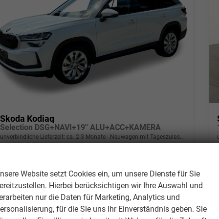
Skoda Kodiaq
Selection DSG+NAVI+19'' ALU+ACC+KAMERA
unverbindliche Lieferzeit: ca. 2-3 Monate
Neuwagen mit Tageszulassung
Wir respektieren Ihre Privatsphäre
Fahrzeugnr.
267576
Getriebe
Doppelkupplungsgetriebe (DSG)
Kraftstoff
Benzin
Leistung
110 kW (150 PS)
nsere Website setzt Cookies ein, um unsere Dienste für Sie
Kilometerstand
620 km
ereitzustellen. Hierbei berücksichtigen wir Ihre Auswahl und
erarbeiten nur die Daten für Marketing, Analytics und
ersonalisierung, für die Sie uns Ihr Einverständnis geben. Sie
39.350,– €
Details