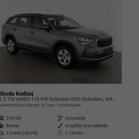
Skoda Kodiaq
1.5 TSI mHEV 110 kW Selection DSG Selection, AHK, Navi, Side, Kamera, Winter, 4 J.- Garantie
unverbindliche Lieferzeit:
10 Tage
Vorführwagen
Fahrzeugnr.
310109
Getriebe
Automatik
Kraftstoff
Benzin
Außenfarbe
Graphite Grau Metallic
Leistung
110 kW (150 PS)
Kilometerstand
1.100 km