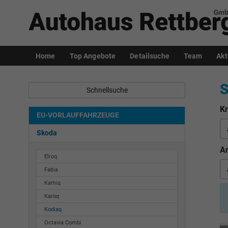
Home
Top Angebote
Detailsuche
Team
Akt
S
Schnellsuche
Kr
EU-VORLAUFFAHRZEUGE
Skoda
An
Elroq
Fabia
Kamiq
Karoq
Kodiaq
Octavia Combi