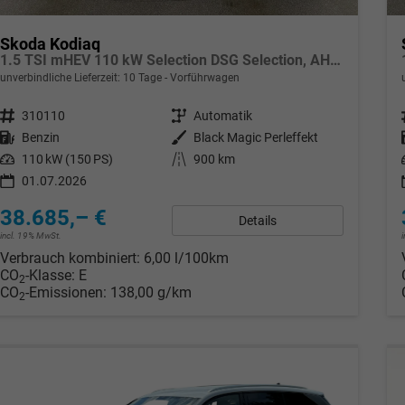
Skoda Kodiaq
1.5 TSI mHEV 110 kW Selection DSG Selection, AHK, Navi, Side, Kamera, Winter, 4 J.- Garantie
unverbindliche Lieferzeit:
10 Tage
Vorführwagen
Fahrzeugnr.
310110
Getriebe
Automatik
Kraftstoff
Benzin
Außenfarbe
Black Magic Perleffekt
Leistung
110 kW (150 PS)
Kilometerstand
900 km
01.07.2026
38.685,– €
Details
incl. 19% MwSt.
Verbrauch kombiniert:
6,00 l/100km
CO
-Klasse:
E
2
CO
-Emissionen:
138,00 g/km
2