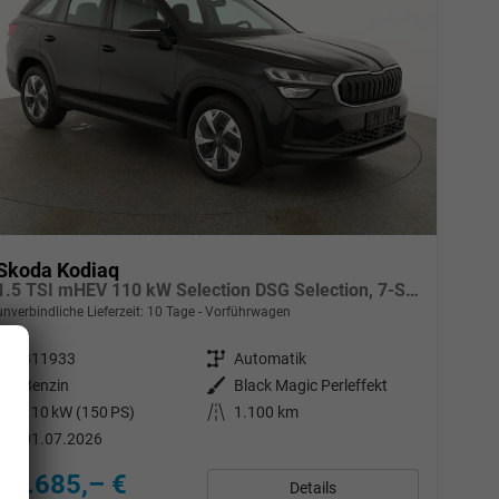
Skoda Kodiaq
1.5 TSI mHEV 110 kW Selection DSG Selection, 7-Sitzer, AHK, Navi, Side, Kamera, Winter, 4 J.- Garantie
unverbindliche Lieferzeit:
10 Tage
Vorführwagen
Fahrzeugnr.
311933
Getriebe
Automatik
Kraftstoff
Benzin
Außenfarbe
Black Magic Perleffekt
Leistung
110 kW (150 PS)
Kilometerstand
1.100 km
01.07.2026
39.685,– €
Details