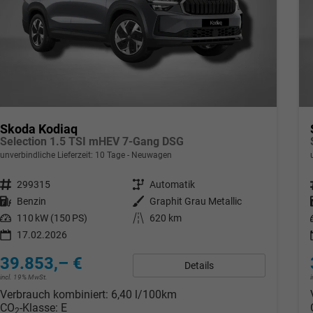
Skoda Kodiaq
Selection 1.5 TSI mHEV 7-Gang DSG
unverbindliche Lieferzeit:
10 Tage
Neuwagen
Fahrzeugnr.
299315
Getriebe
Automatik
Kraftstoff
Benzin
Außenfarbe
Graphit Grau Metallic
Leistung
110 kW (150 PS)
Kilometerstand
620 km
17.02.2026
39.853,– €
Details
incl. 19% MwSt.
Verbrauch kombiniert:
6,40 l/100km
CO
-Klasse:
E
2