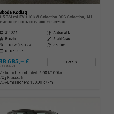
Skoda Kodiaq
1.5 TSI mHEV 110 kW Selection DSG Selection, AHK, Navi, Side, Kamera, Winter, 4 J.- Garantie
unverbindliche Lieferzeit:
10 Tage
Vorführwagen
Fahrzeugnr.
311225
Getriebe
Automatik
Kraftstoff
Benzin
Außenfarbe
Stahl Grau
Leistung
110 kW (150 PS)
Kilometerstand
850 km
01.07.2026
38.685,– €
Details
incl. 19% MwSt.
Verbrauch kombiniert:
6,00 l/100km
CO
-Klasse:
E
2
CO
-Emissionen:
138,00 g/km
2