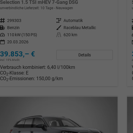
Selection 1.5 TSI mHEV 7-Gang DSG
unverbindliche Lieferzeit:
10 Tage
Neuwagen
Fahrzeugnr.
299303
Getriebe
Automatik
Kraftstoff
Benzin
Außenfarbe
Raceblau Metallic
Leistung
110 kW (150 PS)
Kilometerstand
620 km
20.03.2026
39.853,– €
Details
incl. 19% MwSt.
Verbrauch kombiniert:
6,40 l/100km
CO
-Klasse:
E
2
CO
-Emissionen:
150,00 g/km
2