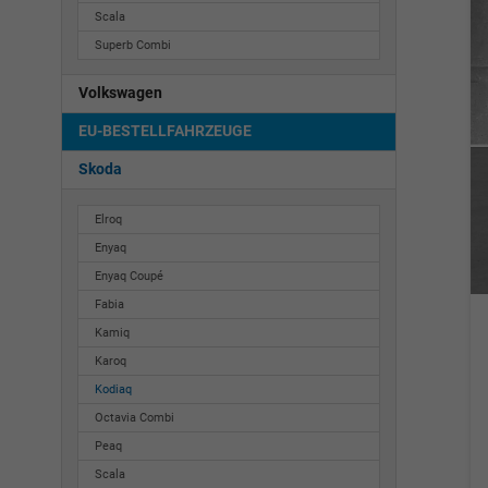
Scala
Superb Combi
Volkswagen
EU-BESTELLFAHRZEUGE
Skoda
Elroq
Enyaq
Enyaq Coupé
Fabia
Kamiq
Karoq
Kodiaq
Octavia Combi
Peaq
Scala