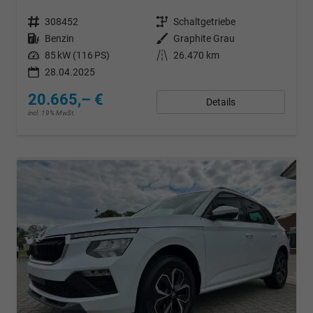
Fahrzeugnr.
308452
Getriebe
Schaltgetriebe
Kraftstoff
Benzin
Außenfarbe
Graphite Grau
Leistung
85 kW (116 PS)
Kilometerstand
26.470 km
28.04.2025
20.665,– €
Details
incl. 19% MwSt.