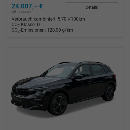
24.007,– €
Details
incl. 19% MwSt.
Verbrauch kombiniert:
5,70 l/100km
CO
-Klasse:
D
2
CO
-Emissionen:
128,00 g/km
2