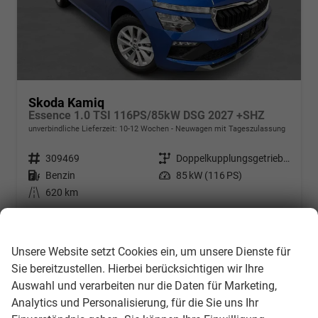
Skoda Kamiq
Essence 1.0 TSI 116PS/85kW DSG 2027 +SHZ
unverbindliche Lieferzeit: 10-12 Wochen
Neuwagen mit Tageszulassung
Fahrzeugnr.
309469
Getriebe
Doppelkupplungsgetriebe (DSG)
Kraftstoff
Benzin
Leistung
85 kW (116 PS)
Kilometerstand
620 km
23.642,– €
Details
Wir respektieren Ihre Privatsphäre
incl. 19% MwSt.
Unsere Website setzt Cookies ein, um unsere Dienste für
Verbrauch kombiniert:
5,60 l/100km
CO
-Klasse:
D
Sie bereitzustellen. Hierbei berücksichtigen wir Ihre
2
CO
-Emissionen:
127,00 g/km
2
Auswahl und verarbeiten nur die Daten für Marketing,
Analytics und Personalisierung, für die Sie uns Ihr