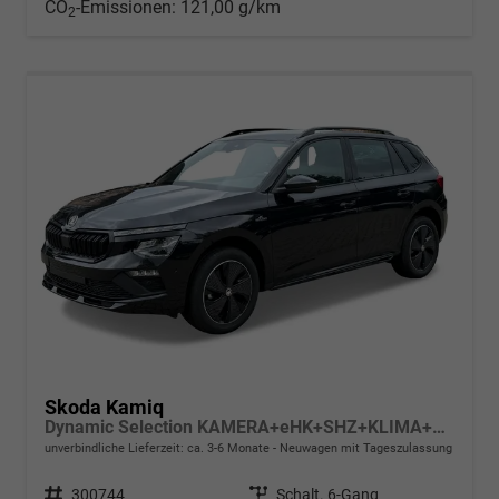
CO
-Emissionen:
121,00 g/km
2
Skoda Kamiq
Dynamic Selection KAMERA+eHK+SHZ+KLIMA+KESSY+LED+17" LM
unverbindliche Lieferzeit: ca. 3-6 Monate
Neuwagen mit Tageszulassung
Fahrzeugnr.
300744
Getriebe
Schalt. 6-Gang