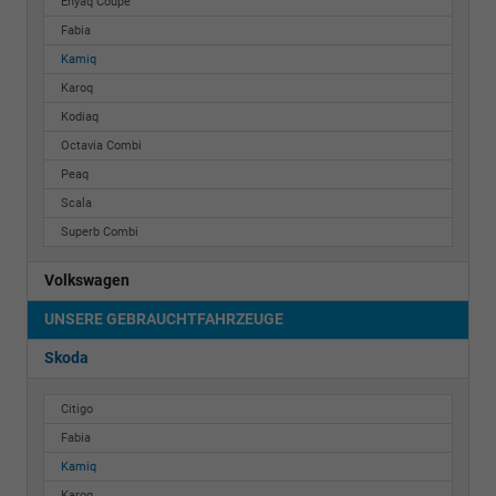
Enyaq Coupé
Fabia
Kamiq
Karoq
Kodiaq
Octavia Combi
Peaq
Scala
Superb Combi
Volkswagen
UNSERE GEBRAUCHTFAHRZEUGE
Skoda
Citigo
Fabia
Kamiq
Karoq