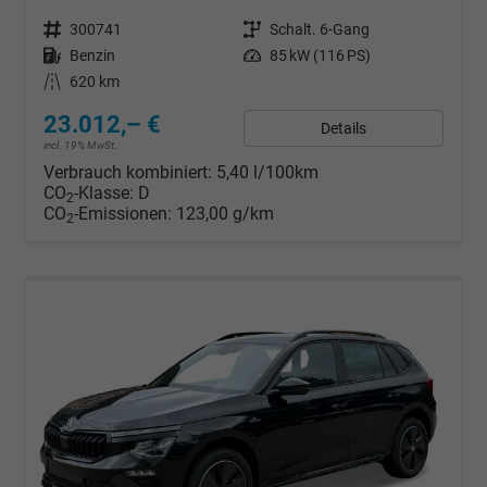
Fahrzeugnr.
300741
Getriebe
Schalt. 6-Gang
Kraftstoff
Benzin
Leistung
85 kW (116 PS)
Kilometerstand
620 km
23.012,– €
Details
incl. 19% MwSt.
Verbrauch kombiniert:
5,40 l/100km
CO
-Klasse:
D
2
CO
-Emissionen:
123,00 g/km
2