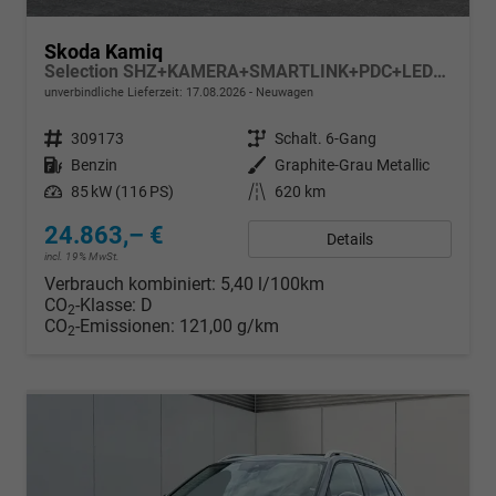
Skoda Kamiq
Selection SHZ+KAMERA+SMARTLINK+PDC+LED+16" ALU
unverbindliche Lieferzeit:
17.08.2026
Neuwagen
Fahrzeugnr.
309173
Getriebe
Schalt. 6-Gang
Kraftstoff
Benzin
Außenfarbe
Graphite-Grau Metallic
Leistung
85 kW (116 PS)
Kilometerstand
620 km
24.863,– €
Details
incl. 19% MwSt.
Verbrauch kombiniert:
5,40 l/100km
CO
-Klasse:
D
2
CO
-Emissionen:
121,00 g/km
2