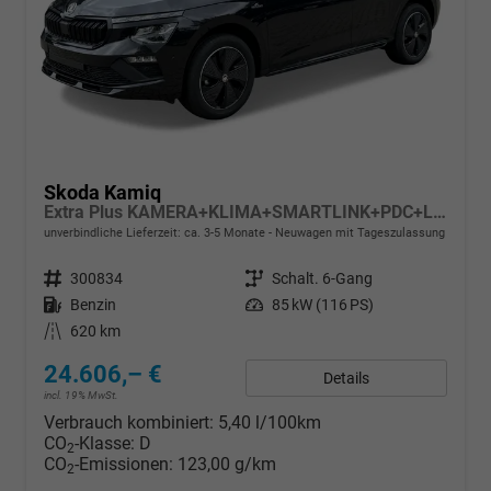
Skoda Kamiq
Extra Plus KAMERA+KLIMA+SMARTLINK+PDC+LED+TEMPOMAT
unverbindliche Lieferzeit: ca. 3-5 Monate
Neuwagen mit Tageszulassung
Fahrzeugnr.
300834
Getriebe
Schalt. 6-Gang
Kraftstoff
Benzin
Leistung
85 kW (116 PS)
Kilometerstand
620 km
24.606,– €
Details
incl. 19% MwSt.
Verbrauch kombiniert:
5,40 l/100km
CO
-Klasse:
D
2
CO
-Emissionen:
123,00 g/km
2