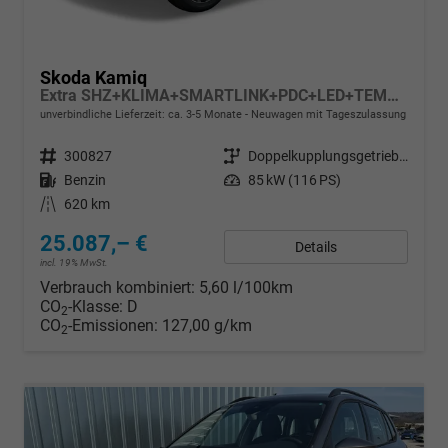
Skoda Kamiq
Extra SHZ+KLIMA+SMARTLINK+PDC+LED+TEMPOMAT
unverbindliche Lieferzeit: ca. 3-5 Monate
Neuwagen mit Tageszulassung
Fahrzeugnr.
300827
Getriebe
Doppelkupplungsgetriebe (DSG)
Kraftstoff
Benzin
Leistung
85 kW (116 PS)
Kilometerstand
620 km
25.087,– €
Details
incl. 19% MwSt.
Verbrauch kombiniert:
5,60 l/100km
CO
-Klasse:
D
2
CO
-Emissionen:
127,00 g/km
2