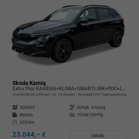
Skoda Kamiq
Extra Plus KAMERA+KLIMA+SMARTLINK+PDC+LED+TEMPOMAT
unverbindliche Lieferzeit: ca. 3-5 Monate
Neuwagen mit Tageszulassung
Fahrzeugnr.
300833
Getriebe
Schalt. 5-Gang
Kraftstoff
Benzin
Leistung
70 kW (95 PS)
Kilometerstand
620 km
23.044,– €
Details