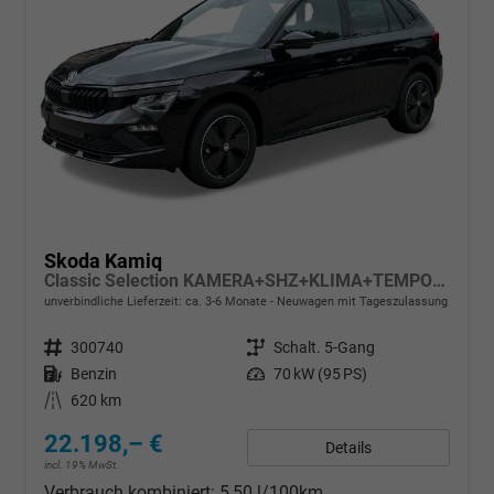
Skoda Kamiq
Classic Selection KAMERA+SHZ+KLIMA+TEMPOMAT+LED+16" LM
unverbindliche Lieferzeit: ca. 3-6 Monate
Neuwagen mit Tageszulassung
Fahrzeugnr.
300740
Getriebe
Schalt. 5-Gang
Kraftstoff
Benzin
Leistung
70 kW (95 PS)
Kilometerstand
620 km
22.198,– €
Details
incl. 19% MwSt.
Verbrauch kombiniert:
5,50 l/100km