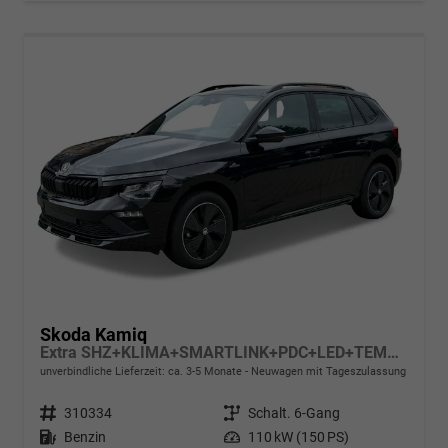
Skoda Kamiq
Extra SHZ+KLIMA+SMARTLINK+PDC+LED+TEMPOMAT
unverbindliche Lieferzeit: ca. 3-5 Monate
Neuwagen mit Tageszulassung
Fahrzeugnr.
310334
Getriebe
Schalt. 6-Gang
Kraftstoff
Benzin
Leistung
110 kW (150 PS)