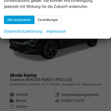
Einverständnis geben. Sie können Ihre Einwilligung
jederzeit mit Wirkung für die Zukunft widerrufen.
Alle akzeptieren
Einstellungen
Datenschutzerklärung
Impressum
Skoda Kamiq
Essence WINTER PAKET+PDC+LED
unverbindliche Lieferzeit: ca. 2-3 Monate
Neuwagen mit Tageszulassung
Fahrzeugnr.
294459
Getriebe
Doppelkupplungsgetriebe (DSG)
Kraftstoff
Benzin
Leistung
85 kW (116 PS)
Kilometerstand
620 km