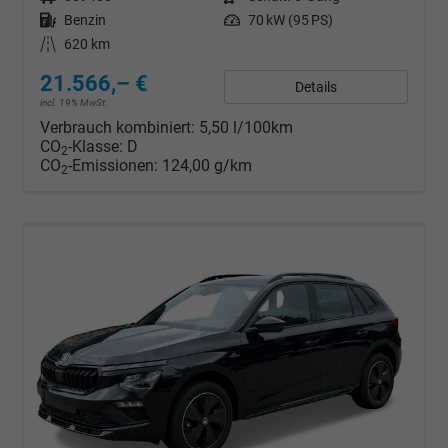
Kraftstoff
Benzin
Leistung
70 kW (95 PS)
Kilometerstand
620 km
21.566,– €
Details
incl. 19% MwSt.
Verbrauch kombiniert:
5,50 l/100km
CO
-Klasse:
D
2
CO
-Emissionen:
124,00 g/km
2