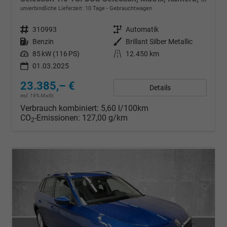
unverbindliche Lieferzeit:
10 Tage
Gebrauchtwagen
Fahrzeugnr.
310993
Getriebe
Automatik
Kraftstoff
Benzin
Außenfarbe
Brillant Silber Metallic
Leistung
85 kW (116 PS)
Kilometerstand
12.450 km
01.03.2025
23.385,– €
Details
incl. 19% MwSt.
Verbrauch kombiniert:
5,60 l/100km
CO
-Emissionen:
127,00 g/km
2