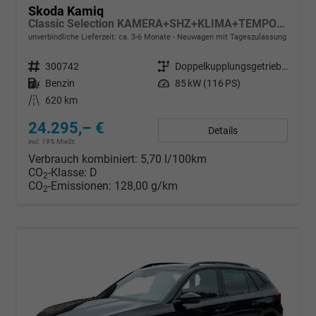
Skoda Kamiq
Classic Selection KAMERA+SHZ+KLIMA+TEMPOMAT+LED+16" LM
unverbindliche Lieferzeit: ca. 3-6 Monate
Neuwagen mit Tageszulassung
Fahrzeugnr.
300742
Getriebe
Doppelkupplungsgetriebe (DSG)
Kraftstoff
Benzin
Leistung
85 kW (116 PS)
Kilometerstand
620 km
24.295,– €
Details
incl. 19% MwSt.
Verbrauch kombiniert:
5,70 l/100km
CO
-Klasse:
D
2
CO
-Emissionen:
128,00 g/km
2