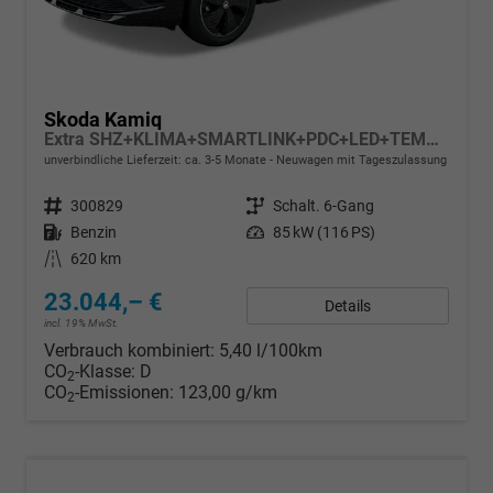
Skoda Kamiq
Extra SHZ+KLIMA+SMARTLINK+PDC+LED+TEMPOMAT
unverbindliche Lieferzeit: ca. 3-5 Monate
Neuwagen mit Tageszulassung
Fahrzeugnr.
300829
Getriebe
Schalt. 6-Gang
Kraftstoff
Benzin
Leistung
85 kW (116 PS)
Kilometerstand
620 km
23.044,– €
Details
incl. 19% MwSt.
Verbrauch kombiniert:
5,40 l/100km
CO
-Klasse:
D
2
CO
-Emissionen:
123,00 g/km
2