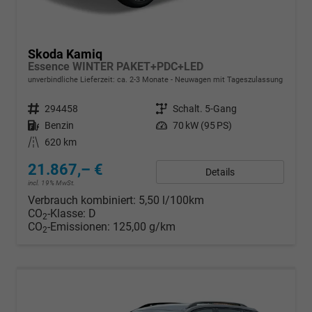
Skoda Kamiq
Essence WINTER PAKET+PDC+LED
unverbindliche Lieferzeit: ca. 2-3 Monate
Neuwagen mit Tageszulassung
Fahrzeugnr.
294458
Getriebe
Schalt. 5-Gang
Kraftstoff
Benzin
Leistung
70 kW (95 PS)
Kilometerstand
620 km
21.867,– €
Details
incl. 19% MwSt.
Verbrauch kombiniert:
5,50 l/100km
CO
-Klasse:
D
2
CO
-Emissionen:
125,00 g/km
2