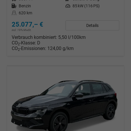
Kraftstoff
Benzin
Leistung
85 kW (116 PS)
Kilometerstand
620 km
25.077,– €
Details
incl. 19% MwSt.
Verbrauch kombiniert:
5,50 l/100km
CO
-Klasse:
D
2
CO
-Emissionen:
124,00 g/km
2