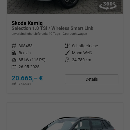
Skoda Kamiq
Selection 1.0 TSI / Wireless Smart Link
unverbindliche Lieferzeit:
10 Tage
Gebrauchtwagen
Fahrzeugnr.
308453
Getriebe
Schaltgetriebe
Kraftstoff
Benzin
Außenfarbe
Moon Weiß
Leistung
85 kW (116 PS)
Kilometerstand
24.780 km
26.05.2025
20.665,– €
Details
incl. 19% MwSt.