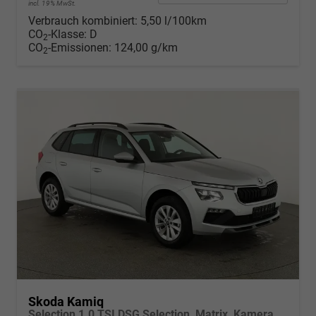
incl. 19% MwSt.
Verbrauch kombiniert:
5,50 l/100km
CO
-Klasse:
D
2
CO
-Emissionen:
124,00 g/km
2
Skoda Kamiq
Selection 1.0 TSI DSG Selection, Matrix, Kamera, Winter, 16-Zoll, 4-J Garantie