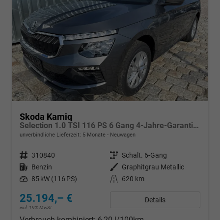
Skoda Kamiq
Selection 1.0 TSI 116 PS 6 Gang 4-Jahre-Garantie-Anhängerkupplung schwenkbar-Kessy-16" Alu-2-Zonen-Climatronic-Tempomat-LED-AppleCarPlay-AndroidAuto-Rückfahrkamera-2xPDC
unverbindliche Lieferzeit:
5 Monate
Neuwagen
Fahrzeugnr.
310840
Getriebe
Schalt. 6-Gang
Kraftstoff
Benzin
Außenfarbe
Graphitgrau Metallic
Leistung
85 kW (116 PS)
Kilometerstand
620 km
25.194,– €
Details
incl. 19% MwSt.
Verbrauch kombiniert:
6,20 l/100km