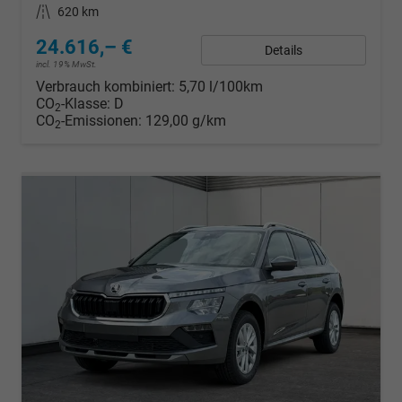
Kilometerstand
620 km
24.616,– €
Details
incl. 19% MwSt.
Verbrauch kombiniert:
5,70 l/100km
CO
-Klasse:
D
2
CO
-Emissionen:
129,00 g/km
2