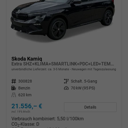
Skoda Kamiq
Extra SHZ+KLIMA+SMARTLINK+PDC+LED+TEMPOMAT
unverbindliche Lieferzeit: ca. 3-5 Monate
Neuwagen mit Tageszulassung
Fahrzeugnr.
300828
Getriebe
Schalt. 5-Gang
Kraftstoff
Benzin
Leistung
70 kW (95 PS)
Kilometerstand
620 km
21.556,– €
Details
incl. 19% MwSt.
Verbrauch kombiniert:
5,50 l/100km
CO
-Klasse:
D
2