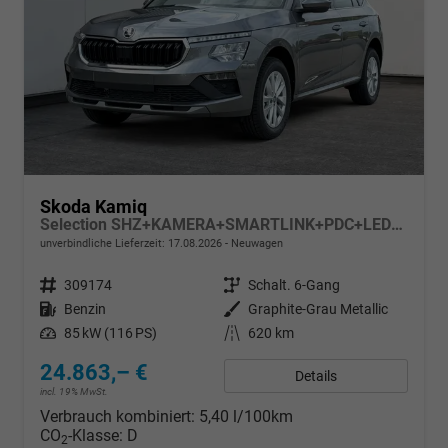
Skoda Kamiq
Selection SHZ+KAMERA+SMARTLINK+PDC+LED+16" ALU
unverbindliche Lieferzeit:
17.08.2026
Neuwagen
Fahrzeugnr.
309174
Getriebe
Schalt. 6-Gang
Kraftstoff
Benzin
Außenfarbe
Graphite-Grau Metallic
Leistung
85 kW (116 PS)
Kilometerstand
620 km
24.863,– €
Details
incl. 19% MwSt.
Verbrauch kombiniert:
5,40 l/100km
CO
-Klasse:
D
2