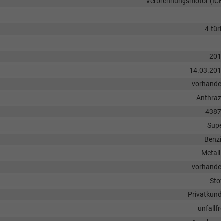
Verbrennungsmotor (IC
4-tür
201
14.03.20
vorhand
Anthraz
4387
Sup
Benz
Metall
vorhand
Sto
Privatkun
unfallfr