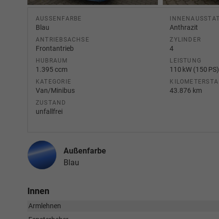
AUSSENFARBE
INNENAUSSTA
Blau
Anthrazit
ANTRIEBSACHSE
ZYLINDER
Frontantrieb
4
HUBRAUM
LEISTUNG
1.395 ccm
110 kW (150 PS
KATEGORIE
KILOMETERST
Van/Minibus
43.876 km
ZUSTAND
unfallfrei
Außenfarbe
Blau
Innen
Armlehnen