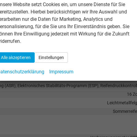
Zentralverriegelung mit Funkfernbedienu
nsere Website setzt Cookies ein, um unsere Dienste für Sie
ereitzustellen. Hierbei berücksichtigen wir Ihre Auswahl und
erarbeiten nur die Daten für Marketing, Analytics und
ersonalisierung, für die Sie uns Ihr Einverständnis geben. Sie
in Schwa
önnen Ihre Einwilligung jederzeit mit Wirkung für die Zukunft
Elektrische Heckklap
iderrufen.
Getönte Scheib
Alle akzeptieren
Einstellungen
atenschutzerklärung
Impressum
Frontantri
ng (ASR), Elektronisches Stabilitäts-Programm (ESP), Reifendruckkontrol
16 Zo
Leichtmetallfel
Sommerreif