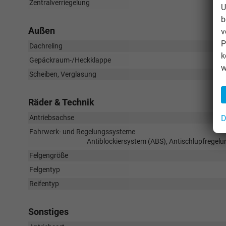
Zentralverriegelung
U
b
Außen
v
P
Dachreling
k
Gepäckraum-/Heckklappe
w
Scheiben, Verglasung
Räder & Technik
Antriebsachse
D
Fahrwerk- und Regelungssysteme
Antiblockiersystem (ABS), Antischlupfregelu
Felgengröße
Felgentyp
Reifentyp
Sonstiges