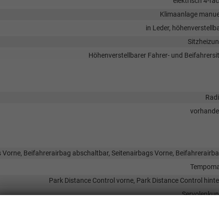
elektrisch 4-fa
Klimaanlage manue
in Leder, höhenverstellb
Sitzheizu
Höhenverstellbarer Fahrer- und Beifahrersi
Rad
vorhand
 Vorne, Beifahrerairbag abschaltbar, Seitenairbags Vorne, Beifahrerairb
Tempoma
Park Distance Control vorne, Park Distance Control hint
Servolenku
Wir respektieren Ihre Privatsphäre
Reserver