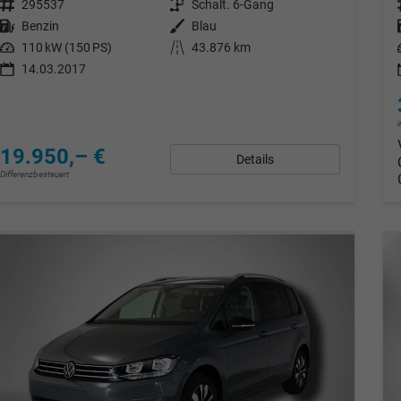
Fahrzeugnr.
295537
Getriebe
Schalt. 6-Gang
Kraftstoff
Benzin
Außenfarbe
Blau
Leistung
110 kW (150 PS)
Kilometerstand
43.876 km
14.03.2017
19.950,– €
Details
Differenzbesteuert