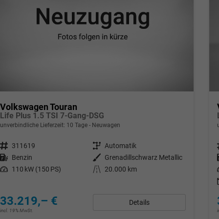
Volkswagen Touran
Life Plus 1.5 TSI 7-Gang-DSG
unverbindliche Lieferzeit:
10 Tage
Neuwagen
Fahrzeugnr.
311619
Getriebe
Automatik
Kraftstoff
Benzin
Außenfarbe
Grenadillschwarz Metallic
Leistung
110 kW (150 PS)
Kilometerstand
20.000 km
33.219,– €
Details
incl. 19% MwSt.