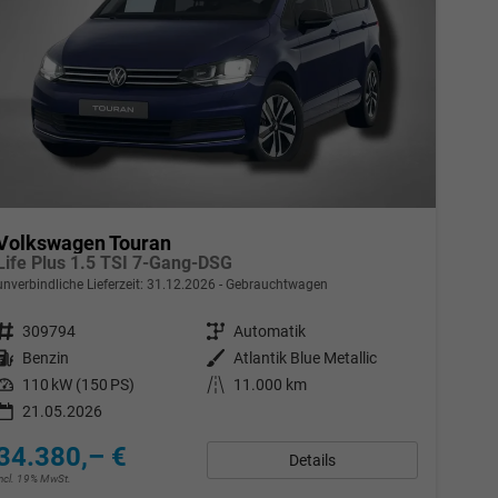
Volkswagen Touran
Life Plus 1.5 TSI 7-Gang-DSG
unverbindliche Lieferzeit:
31.12.2026
Gebrauchtwagen
Fahrzeugnr.
309794
Getriebe
Automatik
Kraftstoff
Benzin
Außenfarbe
Atlantik Blue Metallic
Leistung
110 kW (150 PS)
Kilometerstand
11.000 km
21.05.2026
34.380,– €
Details
incl. 19% MwSt.