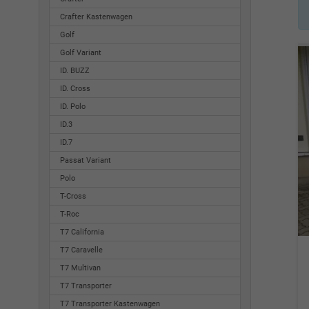
Crafter Kastenwagen
Golf
Golf Variant
ID. BUZZ
ID. Cross
ID. Polo
ID.3
ID.7
Passat Variant
Polo
T-Cross
T-Roc
T7 California
T7 Caravelle
T7 Multivan
T7 Transporter
T7 Transporter Kastenwagen