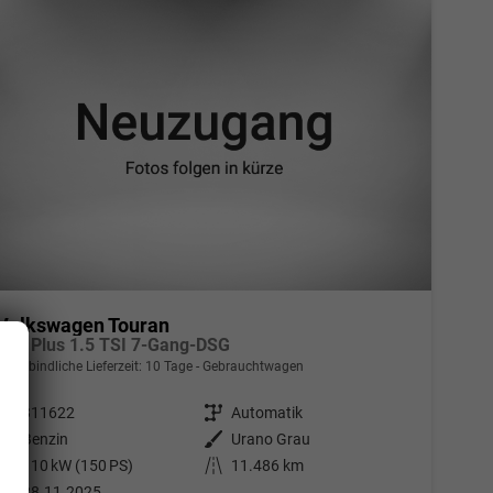
Volkswagen Touran
Life Plus 1.5 TSI 7-Gang-DSG
unverbindliche Lieferzeit:
10 Tage
Gebrauchtwagen
Fahrzeugnr.
311622
Getriebe
Automatik
Kraftstoff
Benzin
Außenfarbe
Urano Grau
Leistung
110 kW (150 PS)
Kilometerstand
11.486 km
28.11.2025