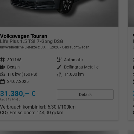
Volkswagen Touran
Life Plus 1.5 TSI 7-Gang DSG
unverbindliche Lieferzeit:
30.11.2026
Gebrauchtwagen
Fahrzeugnr.
301168
Getriebe
Automatik
Kraftstoff
Benzin
Außenfarbe
Delfingrau Metallic
Leistung
110 kW (150 PS)
Kilometerstand
14.000 km
24.07.2025
31.380,– €
Details
incl. 19% MwSt.
Verbrauch kombiniert:
6,30 l/100km
CO
-Emissionen:
144,00 g/km
2