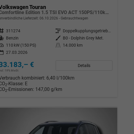
Volkswagen Touran
Comfortline Edition 1.5 TSI EVO ACT 150PS/110kW DSG7 2026 +APP-Connect+RFK+17"ALU+SHZ
unverbindliche Lieferzeit:
06.10.2026
Gebrauchtwagen
Fahrzeugnr.
311274
Getriebe
Doppelkupplungsgetriebe (DSG)
Kraftstoff
Benzin
Außenfarbe
B0 - Dolphin Grey Met.
Leistung
110 kW (150 PS)
Kilometerstand
14.000 km
27.03.2026
33.183,– €
Details
incl. 19% MwSt.
Verbrauch kombiniert:
6,40 l/100km
CO
-Klasse:
E
2
CO
-Emissionen:
147,00 g/km
2