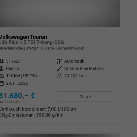
Volkswagen Touran
Life Plus 1.5 TSI 7-Gang-DSG
unverbindliche Lieferzeit:
10 Tage
Gebrauchtwagen
Fahrzeugnr.
311621
Getriebe
Automatik
Kraftstoff
Benzin
Außenfarbe
Atlantik Blue Metallic
Leistung
110 kW (150 PS)
Kilometerstand
20.293 km
28.11.2025
31.680,– €
Details
incl. 19% MwSt.
Verbrauch kombiniert:
7,00 l/100km
CO
-Emissionen:
159,00 g/km
2