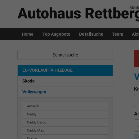
Home
Top Angebote
Detailsuche
Team
Akt
Schnellsuche
EU-VORLAUFFAHRZEUGE
V
Skoda
Kr
Volkswagen
Amarok
An
Caddy
Caddy Cargo
Caddy Maxi
Crafter