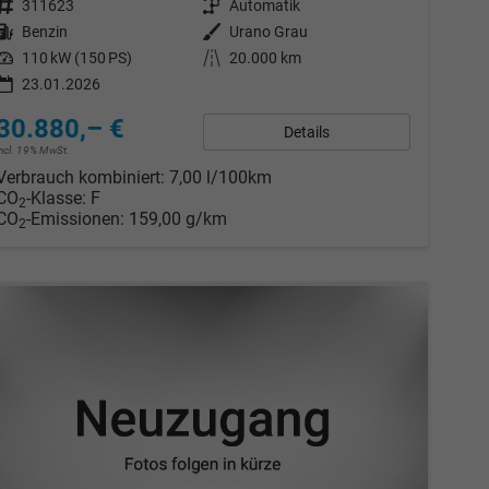
Fahrzeugnr.
311623
Getriebe
Automatik
Kraftstoff
Benzin
Außenfarbe
Urano Grau
Leistung
110 kW (150 PS)
Kilometerstand
20.000 km
23.01.2026
30.880,– €
Details
incl. 19% MwSt.
Verbrauch kombiniert:
7,00 l/100km
CO
-Klasse:
F
2
CO
-Emissionen:
159,00 g/km
2