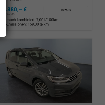
31.880,– €
Details
incl. 19% MwSt.
Verbrauch kombiniert:
7,00 l/100km
CO
-Emissionen:
159,00 g/km
2