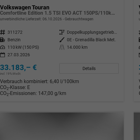
Volkswagen Touran
Comfortline Edition 1.5 TSI EVO ACT 150PS/110kW DSG7 2026 +APP-Connect+RFK+17"ALU+SHZ
unverbindliche Lieferzeit:
06.10.2026
Gebrauchtwagen
Fahrzeugnr.
311272
Getriebe
Doppelkupplungsgetriebe (DSG)
Kraftstoff
Benzin
Außenfarbe
0E - Grenadilla Black Met.
Leistung
110 kW (150 PS)
Kilometerstand
14.000 km
27.03.2026
33.183,– €
Details
incl. 19% MwSt.
Verbrauch kombiniert:
6,40 l/100km
CO
-Klasse:
E
2
CO
-Emissionen:
147,00 g/km
2