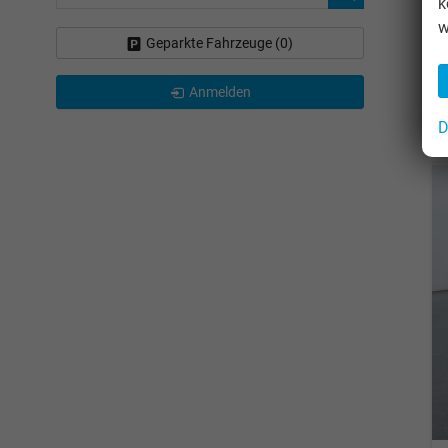
k
w
Geparkte Fahrzeuge (
0
)
Anmelden
D