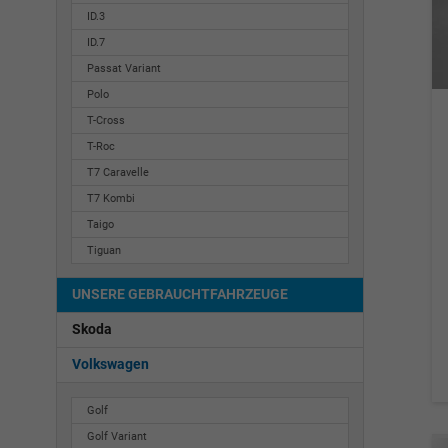
ID.3
ID.7
Passat Variant
Polo
T-Cross
T-Roc
T7 Caravelle
T7 Kombi
Taigo
Tiguan
UNSERE GEBRAUCHTFAHRZEUGE
Skoda
Volkswagen
Golf
Golf Variant