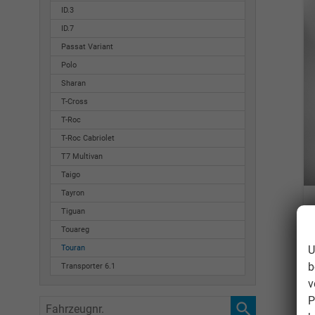
ID.3
ID.7
Passat Variant
Polo
Sharan
T-Cross
T-Roc
T-Roc Cabriolet
T7 Multivan
Taigo
Tayron
Tiguan
Touareg
U
Touran
b
Transporter 6.1
v
P
Fahrzeugnr.