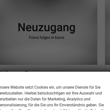
Volkswagen Touran
Life Plus 1.5 TSI 7-Gang-DSG
Wir respektieren Ihre Privatsphäre
unverbindliche Lieferzeit:
10 Tage
Gebrauchtwagen
nsere Website setzt Cookies ein, um unsere Dienste für Sie
Fahrzeugnr.
311620
Getriebe
Automatik
ereitzustellen. Hierbei berücksichtigen wir Ihre Auswahl und
Kraftstoff
Benzin
Außenfarbe
Delfingrau Metallic
erarbeiten nur die Daten für Marketing, Analytics und
Leistung
110 kW (150 PS)
Kilometerstand
15.544 km
ersonalisierung, für die Sie uns Ihr Einverständnis geben. Sie
28.11.2025