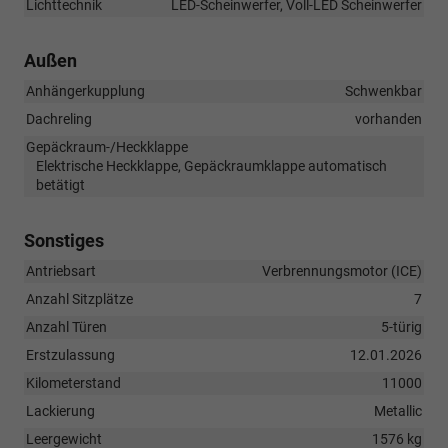
Lichttechnik
LED-Scheinwerfer, Voll-LED Scheinwerfer
Außen
Anhängerkupplung
Schwenkbar
Dachreling
vorhanden
Gepäckraum-/Heckklappe
Elektrische Heckklappe, Gepäckraumklappe automatisch
betätigt
Sonstiges
Antriebsart
Verbrennungsmotor (ICE)
Anzahl Sitzplätze
7
Anzahl Türen
5-türig
Erstzulassung
12.01.2026
Kilometerstand
11000
Lackierung
Metallic
Leergewicht
1576 kg