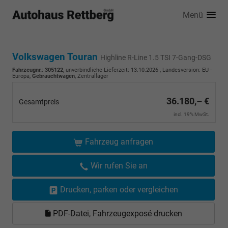
Menü
Volkswagen Touran
Highline R-Line 1.5 TSI 7-Gang-DSG
Fahrzeugnr.
:
305122
, unverbindliche Lieferzeit:
13.10.2026
, Landesversion: EU -
Europa,
Gebrauchtwagen
, Zentrallager
36.180,– €
Gesamtpreis
incl. 19% MwSt.
Fahrzeug anfragen
Wir rufen Sie an
Drucken, parken oder vergleichen
PDF-Datei, Fahrzeugexposé drucken