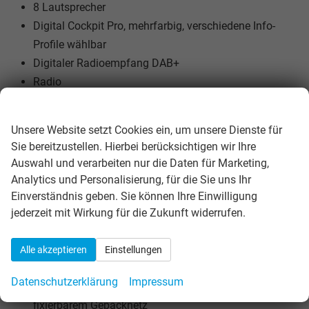
8 Lautsprecher
Digital Cockpit Pro, mehrfarbig, verschiedene Info-
Profile wählbar
Digitaler Radioempfang DAB+
Radio
Telefonschnittstelle mit induktiver Ladefunktion
Wir respektieren Ihre Privatsphäre
Vorbereitet für "VW Connect" und "VW Connect Plus"
Unsere Website setzt Cookies ein, um unsere Dienste für
Vorbereitet für spätere Freischaltung:
Sie bereitzustellen. Hierbei berücksichtigen wir Ihre
Navigationsfunktion "Discover Media"
Auswahl und verarbeiten nur die Daten für Marketing,
12-V-Steckdose an der Mittelkonsole hinten und im
Analytics und Personalisierung, für die Sie uns Ihr
Gepäckraum
Einverständnis geben. Sie können Ihre Einwilligung
Ablagefächer in der Dachkonsole
jederzeit mit Wirkung für die Zukunft widerrufen.
Dachreling silber eloxiert
Frontscheibe in Verbundsicherheitsglas, wärme- und
Alle akzeptieren
Einstellungen
geräuschdämmend
Datenschutzerklärung
Impressum
Gepäckmanagement-Paket mit auf Schienen
fixierbarem Gepäcknetz