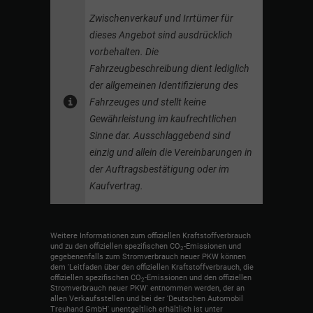
Zwischenverkauf und Irrtümer für
dieses Angebot sind ausdrücklich
vorbehalten. Die
Fahrzeugbeschreibung dient lediglich
der allgemeinen Identifizierung des
Fahrzeuges und stellt keine
Gewährleistung im kaufrechtlichen
Sinne dar. Ausschlaggebend sind
einzig und allein die Vereinbarungen in
der Auftragsbestätigung oder im
Kaufvertrag.
Weitere Informationen zum offiziellen Kraftstoffverbrauch
und zu den offiziellen spezifischen CO
-Emissionen und
2
gegebenenfalls zum Stromverbrauch neuer PKW können
dem 'Leitfaden über den offiziellen Kraftstoffverbrauch, die
offiziellen spezifischen CO
-Emissionen und den offiziellen
2
Stromverbrauch neuer PKW' entnommen werden, der an
allen Verkaufsstellen und bei der 'Deutschen Automobil
Treuhand GmbH' unentgeltlich erhältlich ist unter