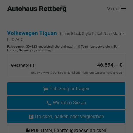
Menü
Volkswagen Tiguan
R-Line Black Style Paket Navi Matrix-
LED ACC
Fahrzeugnr.
:
304623
, unverbindliche Lieferzeit:
10 Tage
, Landesversion: EU -
Europa,
Neuwagen
, Zentrallager
46.594,– €
Gesamtpreis
incl. 19% MwSt., den Kosten für Überführung und Zulassungspapieren
Fahrzeug anfragen
Wir rufen Sie an
Drucken, parken oder vergleichen
PDF-Datei, Fahrzeugexposé drucken