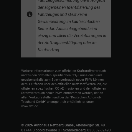
Fahrzeugbeschreibung dient lediglich
der allgemeinen Identifizierung des
Fahrzeuges und stellt keine
Gewährleistung im kaufrechtlichen
Sinne dar. Ausschlaggebend sind
einzig und allein die Vereinbarungen in
der Auftragsbestätigung oder im
Kaufvertrag.
Weitere Informationen zum offiziellen Kraftstoffverbrauch
und zu den offiziellen spezifischen CO
-Emissionen und
2
gegebenenfalls zum Stromverbrauch neuer PKW können
dem 'Leitfaden über den offiziellen Kraftstoffverbrauch, die
offiziellen spezifischen CO
-Emissionen und den offiziellen
2
Stromverbrauch neuer PKW' entnommen werden, der an
allen Verkaufsstellen und bei der 'Deutschen Automobil
Treuhand GmbH' unentgeltlich erhältlich ist unter
www.dat.de.
© 2026
Autohaus Rettberg GmbH
,
Altenberger Str. 48
,
01744
Dippoldiswalde OT Schmiedeberg,
035052-62490