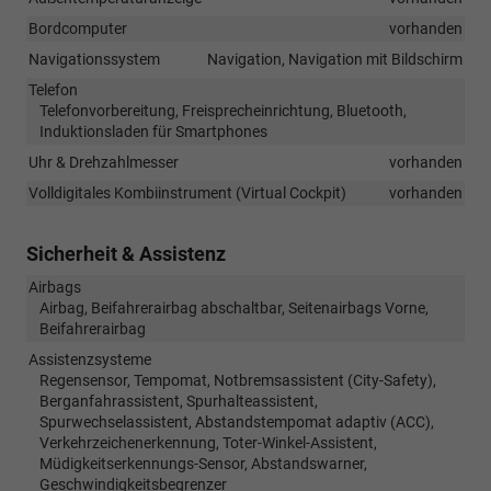
Bordcomputer
vorhanden
Navigationssystem
Navigation, Navigation mit Bildschirm
Telefon
Telefonvorbereitung, Freisprecheinrichtung, Bluetooth,
Induktionsladen für Smartphones
Uhr & Drehzahlmesser
vorhanden
Volldigitales Kombiinstrument (Virtual Cockpit)
vorhanden
Sicherheit & Assistenz
Airbags
Airbag, Beifahrerairbag abschaltbar, Seitenairbags Vorne,
Beifahrerairbag
Assistenzsysteme
Regensensor, Tempomat, Notbremsassistent (City-Safety),
Berganfahrassistent, Spurhalteassistent,
Spurwechselassistent, Abstandstempomat adaptiv (ACC),
Verkehrzeichenerkennung, Toter-Winkel-Assistent,
Müdigkeitserkennungs-Sensor, Abstandswarner,
Geschwindigkeitsbegrenzer