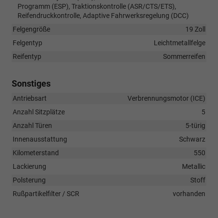
Programm (ESP), Traktionskontrolle (ASR/CTS/ETS),
Reifendruckkontrolle, Adaptive Fahrwerksregelung (DCC)
Felgengröße
19 Zoll
Felgentyp
Leichtmetallfelge
Reifentyp
Sommerreifen
Sonstiges
Antriebsart
Verbrennungsmotor (ICE)
Anzahl Sitzplätze
5
Anzahl Türen
5-türig
Innenausstattung
Schwarz
Kilometerstand
550
Lackierung
Metallic
Polsterung
Stoff
Rußpartikelfilter / SCR
vorhanden