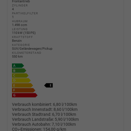
Frontantrieb
ZYLINDER
4
PARTIKELFILTER
1
HUBRAUM
1.498 ccm
LEISTUNG
110 kW (150 PS)
KRAFTSTOFF
Benzin
KATEGORIE
SUV/Geländewagen/Pickup
KILOMETERSTAND
550 km
Verbrauch kombiniert:
6,80 l/100km
Verbrauch Innenstadt:
8,60 l/100km
Verbrauch Stadtrand:
6,70 l/100km
Verbrauch Landstraße:
5,90 l/100km
Verbrauch Autobahn:
7,10 l/100km
CO
-Emissionen:
154,00 g/km
2