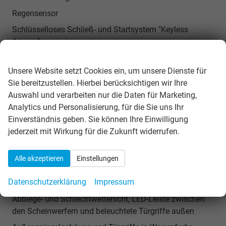
Regensensor
Schlüsselloses Schließ- und Startsystem "Keyless
Access"
Wir respektieren Ihre Privatsphäre
Start-Stopp-System mit Bremsenergie-Rückgewinnung
Unsere Website setzt Cookies ein, um unsere Dienste für
Totwinkelassistent "Side Assist" inkl. Ausparkassistent &
Sie bereitzustellen. Hierbei berücksichtigen wir Ihre
Ausstiegswarnsystem
Auswahl und verarbeiten nur die Daten für Marketing,
Verkehrszeichenerkennung
Analytics und Personalisierung, für die Sie uns Ihr
Einverständnis geben. Sie können Ihre Einwilligung
jederzeit mit Wirkung für die Zukunft widerrufen.
Außen
IQ.Light HD-Matrix-LED:HD-Matrix-LED-Scheinwerfer
Alle akzeptieren
Einstellungen
IQ.Light, LED-Rückleuchten mit dynamischen Blinkern,
Dynamischer Lichtassistent "Dynamic Light Assist",
Datenschutzerklärung
Impressum
Dynamisches Kurvenlicht mit Lichtlängenanpassung,
Abbiege- und Schlechtwetterlicht, LED-Leiste zwischen
den Scheinwerfern und beleuchtete Türgriffe außen