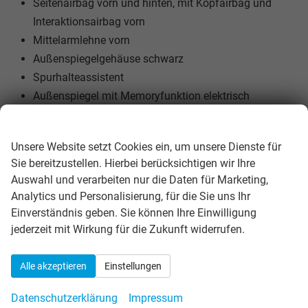
Seitenairbag vorn und hinten, mit Kopfairbag und
Interaktionsairbag vorn
Mittelarmlehne vorn
Außenspiegelgehäuse schwarz
Spurhalteassistent
Außenspiegel mit Memoryfunktion elektrisch
anklapp-/einstellbar, separat beheizbar
Wir respektieren Ihre Privatsphäre
Auspark- und Spurwechselassistent und
Unsere Website setzt Cookies ein, um unsere Dienste für
Ausstiegswarner
Sie bereitzustellen. Hierbei berücksichtigen wir Ihre
12 Volt-Steckdose
Auswahl und verarbeiten nur die Daten für Marketing,
Reifendruckkontrolle
Analytics und Personalisierung, für die Sie uns Ihr
Start/Stopp-Anlage mit Rekuperation
Einverständnis geben. Sie können Ihre Einwilligung
Navigationssystem-Vorbereitung
jederzeit mit Wirkung für die Zukunft widerrufen.
LED- Hauptscheinwerfer mit Kurvenfahrlicht
Leuchtweitenregulierung, autom/dynamisch
Alle akzeptieren
Einstellungen
Front Assist
Datenschutzerklärung
Impressum
Licht/Regensensor