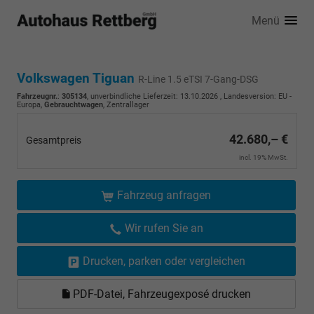
Menü
Volkswagen Tiguan
R-Line 1.5 eTSI 7-Gang-DSG
Fahrzeugnr.
:
305134
, unverbindliche Lieferzeit:
13.10.2026
, Landesversion: EU -
Europa,
Gebrauchtwagen
, Zentrallager
42.680,– €
Gesamtpreis
incl. 19% MwSt.
Fahrzeug anfragen
Wir rufen Sie an
Drucken, parken oder vergleichen
PDF-Datei, Fahrzeugexposé drucken