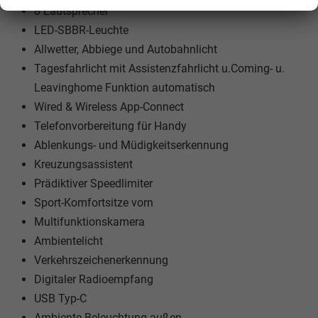
8 Lautsprecher
LED-SBBR-Leuchte
Allwetter, Abbiege und Autobahnlicht
Tagesfahrlicht mit Assistenzfahrlicht u.Coming- u.
Leavinghome Funktion automatisch
Wired & Wireless App-Connect
Telefonvorbereitung für Handy
Ablenkungs- und Müdigkeitserkennung
Kreuzungsassistent
Prädiktiver Speedlimiter
Sport-Komfortsitze vorn
Multifunktionskamera
Ambientelicht
Verkehrszeichenerkennung
Digitaler Radioempfang
USB Typ-C
Ambiente-Beleuchtung außen