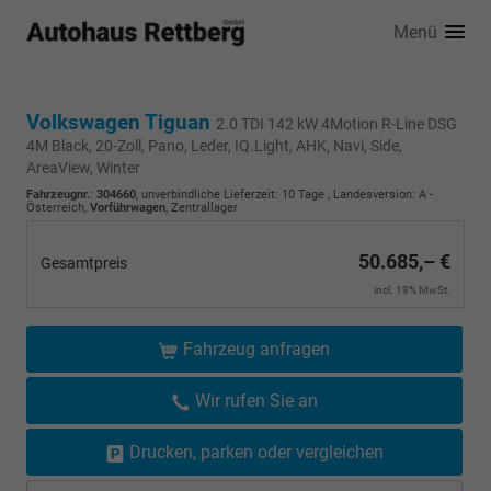
Menü
Volkswagen Tiguan
2.0 TDI 142 kW 4Motion R-Line DSG
4M Black, 20-Zoll, Pano, Leder, IQ.Light, AHK, Navi, Side,
AreaView, Winter
Fahrzeugnr.
:
304660
, unverbindliche Lieferzeit:
10 Tage
, Landesversion: A -
Österreich,
Vorführwagen
, Zentrallager
50.685,– €
Gesamtpreis
incl. 19% MwSt.
Fahrzeug anfragen
Wir rufen Sie an
Drucken, parken oder vergleichen