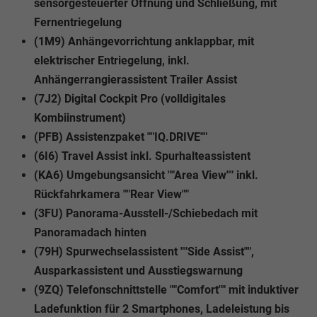
sensorgesteuerter Öffnung und Schließung, mit
Fernentriegelung
(1M9) Anhängevorrichtung anklappbar, mit
elektrischer Entriegelung, inkl.
Anhängerrangierassistent Trailer Assist
(7J2) Digital Cockpit Pro (volldigitales
Kombiinstrument)
(PFB) Assistenzpaket ""IQ.DRIVE""
(6I6) Travel Assist inkl. Spurhalteassistent
(KA6) Umgebungsansicht ""Area View"" inkl.
Rückfahrkamera ""Rear View""
(3FU) Panorama-Ausstell-/Schiebedach mit
Panoramadach hinten
(79H) Spurwechselassistent ""Side Assist"",
Ausparkassistent und Ausstiegswarnung
(9ZQ) Telefonschnittstelle ""Comfort"" mit induktiver
Ladefunktion für 2 Smartphones, Ladeleistung bis