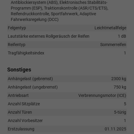
Antiblockiersystem (ABS), Elektronisches Stabilitäts-
Programm (ESP), Traktionskontrolle (ASR/CTS/ETS),
Reifendruckkontrolle, Sportfahrwerk, Adaptive
Fahrwerksregelung (DCC)
Felgentyp
Leichtmetallfelge
Lautstärke externes Rollgeräusch der Reifen
1 dB
Reifentyp
Sommerreifen
Tragfähigkeitsindex
1
Sonstiges
Anhängelast (gebremst)
2300 kg
Anhängelast (ungebremst)
750 kg
Antriebsart
Verbrennungsmotor (ICE)
Anzahl Sitzplätze
5
Anzahl Türen
5-türig
Anzahl Vorbesitzer
1
Erstzulassung
01.11.2025