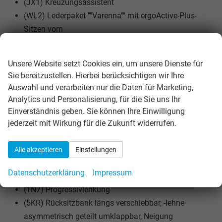
(JX1) Kreuzungsassistent
(WL2) Lederpaket ""Varenna"" mit ergoActive-Plus-
Sitzen vorn
(8Q5) Leuchtweitenregulierung dynamisch, mit
Wir respektieren Ihre Privatsphäre
dynamischem Kurvenfahrlicht
Unsere Website setzt Cookies ein, um unsere Dienste für
(FT4) Memory-Funktion für Parkassistent
Sie bereitzustellen. Hierbei berücksichtigen wir Ihre
(3S2) Dachreling schwarz
Auswahl und verarbeiten nur die Daten für Marketing,
(3GG) Gepäckraumboden in 2 Höhen einstellbar, für
Analytics und Personalisierung, für die Sie uns Ihr
ebene Ladefläche
Einverständnis geben. Sie können Ihre Einwilligung
(9I5) Fahrlichtschaltung automatisch, mit LED-
jederzeit mit Wirkung für die Zukunft widerrufen.
Tagfahrlicht sowie Begrüßungs- und
Verabschiedungslicht
Alle akzeptieren
Einstellungen
(3CX) Netztrennwand
Datenschutzerklärung
Impressum
(7W7) Proaktives Insassenschutzsystem
(1N7) Progressivlenkung
(5KR) Rücksitzbank längs verschiebbar, -lehne
asymmetrisch geteilt umklappbar, Neigung