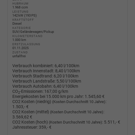
HUBRAUM
1.968 ccm
LEISTUNG
142 kW (193 PS)
KRAFTSTOFF
Diesel
KATEGORIE
SUV/Geländewagen/Pickup
KILOMETERSTAND
1.000 km
ERSTZULASSUNG
01.11.2025
ZUSTAND
unfallfrei
Verbrauch kombiniert:
6,40 l/100km
Verbrauch Innenstadt:
8,40 l/100km
Verbrauch Stadtrand:
6,20 l/100km
Verbrauch Landstraße:
5,50 l/100km
Verbrauch Autobahn:
6,40 l/100km
CO
-Emissionen:
167,00 g/km
2
Energiekosten bei 15.000 km pro Jahr:
1.545,60 €
CO2 Kosten (niedrig)
:
(Kosten Durchschnitt 10 Jahre)
1.503,- €
CO2 Kosten (mittel)
:
(Kosten Durchschnitt 10 Jahre)
3.569,62 €
CO2 Kosten (hoch)
:
5.511,- €
(Kosten Durchschnitt 10 Jahre)
Jahressteuer:
359,- €