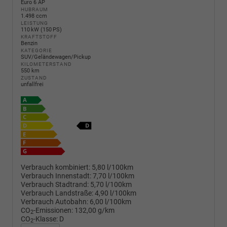
Euro 6 AP
HUBRAUM
1.498 ccm
LEISTUNG
110 kW (150 PS)
KRAFTSTOFF
Benzin
KATEGORIE
SUV/Geländewagen/Pickup
KILOMETERSTAND
550 km
ZUSTAND
unfallfrei
Verbrauch kombiniert:
5,80 l/100km
Verbrauch Innenstadt:
7,70 l/100km
Verbrauch Stadtrand:
5,70 l/100km
Verbrauch Landstraße:
4,90 l/100km
Verbrauch Autobahn:
6,00 l/100km
CO
-Emissionen:
132,00 g/km
2
CO
-Klasse:
D
2