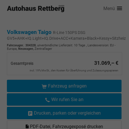
Menü
Volkswagen Taigo
R-Line 150PS DSG
GV5+AHK+IQ.Light+IQ.Drive+ACC+Kamera+Black+Kessy+Sitzheiz
Fahrzeugnr.
:
304328
, unverbindliche Lieferzeit:
10 Tage
, Landesversion: EU -
Europa,
Neuwagen
, Zentrallager
31.069,– €
Gesamtpreis
incl. 19% MwSt., den Kosten für Überführung und Zulassungspapieren
Fahrzeug anfragen
Wir rufen Sie an
Drucken, parken oder vergleichen
PDF-Datei, Fahrzeugexposé drucken