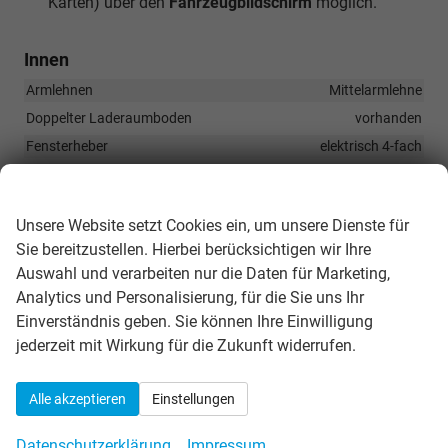
Karten) über den
Fahrzeugbildschirm
möglich.
Innen
Armlehnen
Mittelarmlehne
Doppelter Laderaumboden
vorhanden
Fensterheber
elektrisch 4-fach
Innenraumfilter
vorhanden
Wir respektieren Ihre Privatsphäre
Klimatisierung
Klimaautomatik, 2-Zonen-Klimaautomatik
Unsere Website setzt Cookies ein, um unsere Dienste für
Laderaumabdeckung
vorhanden
Sie bereitzustellen. Hierbei berücksichtigen wir Ihre
Lenkrad
Auswahl und verarbeiten nur die Daten für Marketing,
in Leder, höhenverstellbar, mit Multifunktionen, in
Sportausführung, mit Schaltwippen
Analytics und Personalisierung, für die Sie uns Ihr
Einverständnis geben. Sie können Ihre Einwilligung
Sitze
Isofix (Kindersitzbefestigung), Rücksitzbank hinten geteilt,
jederzeit mit Wirkung für die Zukunft widerrufen.
Sitzheizung, Sportsitze, Isofix Beifahrersitz
Sitze: Lordosenstütze
Fahrer und Beifahrer
Alle akzeptieren
Einstellungen
Sitze: Verstellbarkeit
Höhenverstellbarer Fahrer- und Beifahrersitz
Datenschutzerklärung
Impressum