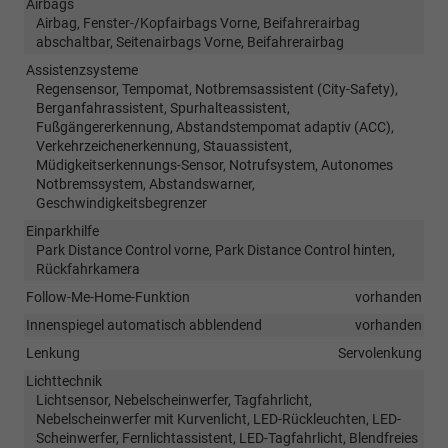
Airbags
Airbag, Fenster-/Kopfairbags Vorne, Beifahrerairbag
abschaltbar, Seitenairbags Vorne, Beifahrerairbag
Assistenzsysteme
Regensensor, Tempomat, Notbremsassistent (City-Safety),
Berganfahrassistent, Spurhalteassistent,
Fußgängererkennung, Abstandstempomat adaptiv (ACC),
Verkehrzeichenerkennung, Stauassistent,
Müdigkeitserkennungs-Sensor, Notrufsystem, Autonomes
Notbremssystem, Abstandswarner,
Geschwindigkeitsbegrenzer
Einparkhilfe
Park Distance Control vorne, Park Distance Control hinten,
Rückfahrkamera
Follow-Me-Home-Funktion
vorhanden
Innenspiegel automatisch abblendend
vorhanden
Lenkung
Servolenkung
Lichttechnik
Lichtsensor, Nebelscheinwerfer, Tagfahrlicht,
Nebelscheinwerfer mit Kurvenlicht, LED-Rückleuchten, LED-
Scheinwerfer, Fernlichtassistent, LED-Tagfahrlicht, Blendfreies