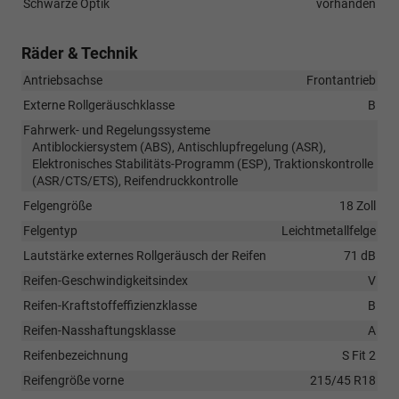
Schwarze Optik
vorhanden
Räder & Technik
Antriebsachse
Frontantrieb
Externe Rollgeräuschklasse
B
Fahrwerk- und Regelungssysteme
Antiblockiersystem (ABS), Antischlupfregelung (ASR),
Elektronisches Stabilitäts-Programm (ESP), Traktionskontrolle
(ASR/CTS/ETS), Reifendruckkontrolle
Felgengröße
18 Zoll
Felgentyp
Leichtmetallfelge
Lautstärke externes Rollgeräusch der Reifen
71 dB
Reifen-Geschwindigkeitsindex
V
Reifen-Kraftstoffeffizienzklasse
B
Reifen-Nasshaftungsklasse
A
Reifenbezeichnung
S Fit 2
Reifengröße vorne
215/45 R18