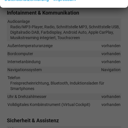
Infotainment & Kommunikation
Audioanlage
Radio/MP3-Player, Radio, Schnittstelle MP3, Schnittstelle USB,
Digitalradio DAB, Farbdisplay, Android Auto, Apple CarPlay,
Musikstreaming integriert, Touchscreen
Außentemperaturanzeige
vorhanden
Bordcomputer
vorhanden
Internetanbindung
vorhanden
Navigationssystem
Navigation
Telefon
Freisprecheinrichtung, Bluetooth, Induktionsladen für
Smartphones
Uhr & Drehzahlmesser
vorhanden
Volldigitales Kombiinstrument (Virtual Cockpit)
vorhanden
Sicherheit & Assistenz