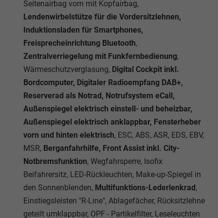
Seitenairbag vorn mit Kopfairbag,
Lendenwirbelstütze für die Vordersitzlehnen,
Induktionsladen für Smartphones,
Freisprecheinrichtung Bluetooth
,
Zentralverriegelung mit Funkfernbedienung
,
Wärmeschutzverglasung,
Digital Cockpit inkl.
Bordcomputer, Digitaler Radioempfang DAB+,
Reserverad als Notrad, Notrufsystem eCall,
Außenspiegel elektrisch einstell- und beheizbar,
Außenspiegel elektrisch anklappbar, Fensterheber
vorn und hinten elektrisch
, ESC, ABS, ASR, EDS, EBV,
MSR,
Berganfahrhilfe, Front Assist inkl. City-
Notbremsfunktion
, Wegfahrsperre, Isofix
Beifahrersitz, LED-Rückleuchten, Make-up-Spiegel in
den Sonnenblenden,
Multifunktions-Lederlenkrad
,
Einstiegsleisten "R-Line", Ablagefächer, Rücksitzlehne
geteilt umklappbar, OPF - Partikelfilter, Leseleuchten