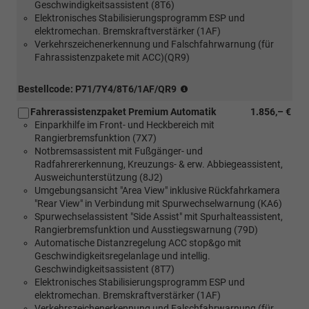
Geschwindigkeitsassistent (8T6)
Elektronisches Stabilisierungsprogramm ESP und
elektromechan. Bremskraftverstärker (1AF)
Verkehrszeichenerkennung und Falschfahrwarnung (für
Fahrassistenzpakete mit ACC)(QR9)
(nur
Bestellcode: P71/7Y4/8T6/1AF/QR9
in
Fahrerassistenzpaket Premium Automatik
1.856,– €
Verbindung
Einparkhilfe im Front- und Heckbereich mit
mit
Rangierbremsfunktion (7X7)
[1ME/6Q2]Multifunktions-
Notbremsassistent mit Fußgänger- und
Kunstlederlenkrad
Radfahrererkennung, Kreuzungs- & erw. Abbiegeassistent,
oder
Ausweichunterstützung (8J2)
[1XA/6Q2]
Umgebungsansicht "Area View" inklusive Rückfahrkamera
Multifunktions-
"Rear View" in Verbindung mit Spurwechselwarnung (KA6)
Kunstlederlenkrad,
Spurwechselassistent "Side Assist" mit Spurhalteassistent,
beheizbar)
Rangierbremsfunktion und Ausstiegswarnung (79D)
Automatische Distanzregelung ACC stop&go mit
Geschwindigkeitsregelanlage und intellig.
Geschwindigkeitsassistent (8T7)
Elektronisches Stabilisierungsprogramm ESP und
elektromechan. Bremskraftverstärker (1AF)
Verkehrszeichenerkennung und Falschfahrwarnung (für