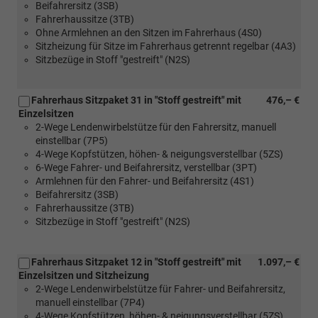
Beifahrersitz (3SB)
Fahrerhaus
oder
Fahrerhaussitze (3TB)
Sitzpaket
[Z25]
Ohne Armlehnen an den Sitzen im Fahrerhaus (4S0)
27
Fahrerhaus
Sitzheizung für Sitze im Fahrerhaus getrennt regelbar (4A3)
oder
Sitzpaket
Sitzbezüge in Stoff "gestreift" (N2S)
[Z25]
8
Fahrerhaus
oder
Sitzpaket
[Z29]
Fahrerhaus Sitzpaket 31 in "Stoff gestreift" mit
476,– €
8
Fahrerhaus
Einzelsitzen
oder
Sitzpaket
2-Wege Lendenwirbelstütze für den Fahrersitz, manuell
[Z29]
23
einstellbar (7P5)
Fahrerhaus
oder
4-Wege Kopfstützen, höhen- & neigungsverstellbar (5ZS)
Sitzpaket
[Z42]
6-Wege Fahrer- und Beifahrersitz, verstellbar (3PT)
23
Fahrerhaus
Armlehnen für den Fahrer- und Beifahrersitz (4S1)
oder
Sitzpaket
Beifahrersitz (3SB)
[Z42]
47
Fahrerhaussitze (3TB)
Fahrerhaus
oder
Sitzbezüge in Stoff "gestreift" (N2S)
Sitzpaket
[Z40]
47
Fahrerhaus
oder
Sitzpaket
Fahrerhaus Sitzpaket 12 in "Stoff gestreift" mit
1.097,– €
[Z40]
16A
Einzelsitzen und Sitzheizung
Fahrerhaus
oder
2-Wege Lendenwirbelstütze für Fahrer- und Beifahrersitz,
Sitzpaket
[Z30]
manuell einstellbar (7P4)
16A
Fahrerhaus
4-Wege Kopfstützen, höhen- & neigungsverstellbar (5ZS)
oder