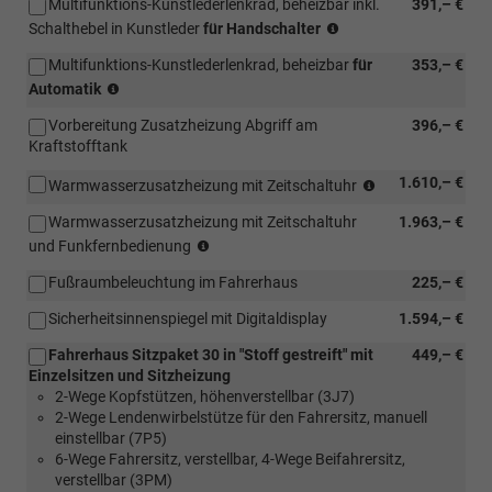
Multifunktions-Kunstlederlenkrad, beheizbar inkl.
Mittelkonsole)
391,– €
Fahrerhaus
(nur
Schalthebel in Kunstleder
für Handschalter
und
in
im
Multifunktions-Kunstlederlenkrad, beheizbar
für
353,– €
Verbindung
Fahrgastraum)
(nur
mit
Automatik
in
[Z18]
Vorbereitung Zusatzheizung Abgriff am
396,– €
Verbindung
Fahrerhaus
Kraftstofftank
mit
Sitzpaket
[Z18]
30
(nur
1.610,– €
Warmwasserzusatzheizung mit Zeitschaltuhr
Fahrerhaus
oder
in
Sitzpaket
[Z26]
Warmwasserzusatzheizung mit Zeitschaltuhr
1.963,– €
Verbindung
30
Fahrerhaus
(nur
mit
und Funkfernbedienung
oder
Sitzpaket
in
[8FB]
[Z26]
12
Fußraumbeleuchtung im Fahrerhaus
225,– €
Verbindung
2.
Fahrerhaus
oder
mit
Batterie
Sitzpaket
[Z28]
Sicherheitsinnenspiegel mit Digitaldisplay
1.594,– €
[8FB]
80
12
Fahrerhaus
2.
Ah,
Fahrerhaus Sitzpaket 30 in "Stoff gestreift" mit
449,– €
oder
Sitzpaket
Batterie
AGM)
Einzelsitzen und Sitzheizung
[Z28]
16
80
2-Wege Kopfstützen, höhenverstellbar (3J7)
Fahrerhaus
oder
Ah,
2-Wege Lendenwirbelstütze für den Fahrersitz, manuell
Sitzpaket
[Z17]
AGM)
einstellbar (7P5)
16
Fahrerhaus
6-Wege Fahrersitz, verstellbar, 4-Wege Beifahrersitz,
oder
Sitzpaket
verstellbar (3PM)
[Z17]
27