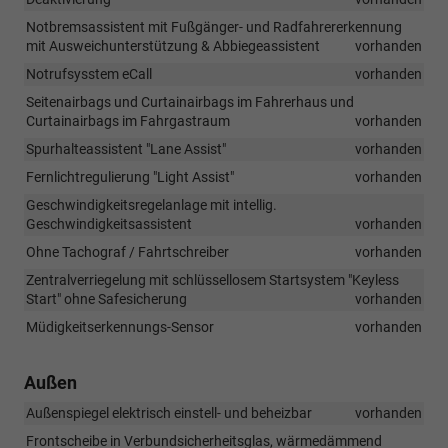
Notbremsassistent mit Fußgänger- und Radfahrererkennung
mit Ausweichunterstützung & Abbiegeassistent
vorhanden
Notrufsysstem eCall
vorhanden
Seitenairbags und Curtainairbags im Fahrerhaus und
Curtainairbags im Fahrgastraum
vorhanden
Spurhalteassistent "Lane Assist"
vorhanden
Fernlichtregulierung "Light Assist"
vorhanden
Geschwindigkeitsregelanlage mit intellig.
Geschwindigkeitsassistent
vorhanden
Ohne Tachograf / Fahrtschreiber
vorhanden
Zentralverriegelung mit schlüssellosem Startsystem "Keyless
Start" ohne Safesicherung
vorhanden
Müdigkeitserkennungs-Sensor
vorhanden
Außen
Außenspiegel elektrisch einstell- und beheizbar
vorhanden
Frontscheibe in Verbundsicherheitsglas, wärmedämmend