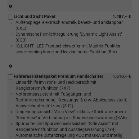
(nur
in
Licht und Sicht Paket
1.487,– €
Verbindung
Außenspiegel elektrisch einstell-, beheiz- und anklappbar
mit
(6XE)
[Z59]
Dynamische Fernlichtregulierung "Dynamic Light Assist"
Licht
(8G3)
und
IQ.LIGHT - LED Frontscheinwerfer mit Maxtrix-Funktion
Sicht
sowie coming home und leaving home Funktion (8IV)
Paket)
(nur
in
Fahrerassistenzpaket Premium Handschalter
1.610,– €
Verbindung
Einparkhilfe im Front- und Heckbereich mit
mit
Rangierbremsfunktion (7X7)
[Z66]
Notbremsassistent mit Fußgänger- und
Komfortpaket
Radfahrererkennung, Kreuzungs- & erw. Abbiegeassistent,
2)
Ausweichunterstützung (8J2)
Umgebungsansicht "Area View" inklusive Rückfahrkamera
"Rear View" in Verbindung mit Spurwechselwarnung (KA6)
Spurhalte- und Spurwechselassistent "Side Assist" mit
Rangierbremsfunktion und Ausstiegswarnung (7Y4)
Automatische Distanzregelung ACC mit GRA und intellig.