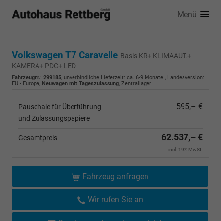
Menü
Volkswagen T7 Caravelle
Basis KR+ KLIMAAUT.+
KAMERA+ PDC+ LED
Fahrzeugnr.
:
299185
, unverbindliche Lieferzeit: ca. 6-9 Monate , Landesversion:
EU - Europa,
Neuwagen mit Tageszulassung
, Zentrallager
595,– €
Pauschale für Überführung
und Zulassungspapiere
62.537,– €
Gesamtpreis
incl. 19% MwSt.
Fahrzeug anfragen
Wir rufen Sie an