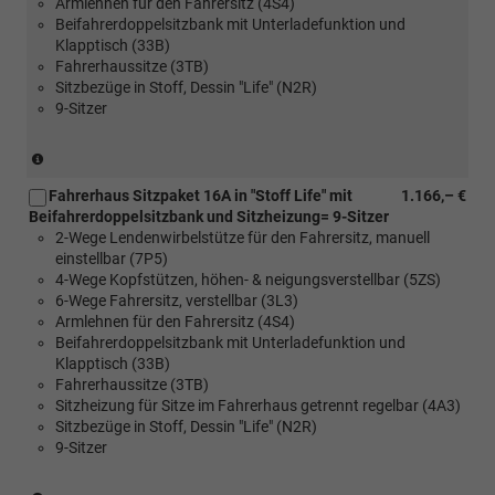
Armlehnen für den Fahrersitz (4S4)
Beifahrerdoppelsitzbank mit Unterladefunktion und
Klapptisch (33B)
Fahrerhaussitze (3TB)
Sitzbezüge in Stoff, Dessin "Life" (N2R)
9-Sitzer
(nur
in
Fahrerhaus Sitzpaket 16A in "Stoff Life" mit
1.166,– €
Verbindung
Beifahrerdoppelsitzbank und Sitzheizung= 9-Sitzer
mit
2-Wege Lendenwirbelstütze für den Fahrersitz, manuell
[FM4]
einstellbar (7P5)
Trimlevel
4-Wege Kopfstützen, höhen- & neigungsverstellbar (5ZS)
Style
6-Wege Fahrersitz, verstellbar (3L3)
für
Armlehnen für den Fahrersitz (4S4)
Transporter)
Beifahrerdoppelsitzbank mit Unterladefunktion und
Klapptisch (33B)
Fahrerhaussitze (3TB)
Sitzheizung für Sitze im Fahrerhaus getrennt regelbar (4A3)
Sitzbezüge in Stoff, Dessin "Life" (N2R)
9-Sitzer
(nur