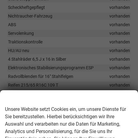
Scheckheftgepflegt
vorhanden
Nichtraucher-Fahrzeug
vorhanden
ABS
vorhanden
Servolenkung
vorhanden
Traktionskontrolle
vorhanden
HU/AU neu
vorhanden
4 Stahlräder 6,5 J x 16 in Silber
vorhanden
Elektronisches Stabilisierungsprogramm ESP
vorhanden
Radvollblenden für 16" Stahlfelgen
vorhanden
Reifen 215/65 R16C 109 T
vorhanden
Tire Mobility Set (12-Volt-Kompressor und Reifendichtmittel)
Wir respektieren Ihre Privatsphäre
vorhanden
Zulässiges Gesamtgewicht 3.125 - 3.300 kg
vorhanden
Unsere Website setzt Cookies ein, um unsere Dienste für
Sie bereitzustellen. Hierbei berücksichtigen wir Ihre
Doppeltonsignalhorn
vorhanden
Auswahl und verarbeiten nur die Daten für Marketing,
elektronische Wegfahrsperre
vorhanden
Analytics und Personalisierung, für die Sie uns Ihr
AGM-Fahrzeugbatterie 80 Ah
vorhanden