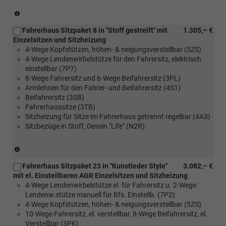
(nur
in
Fahrerhaus Sitzpaket 8 in "Stoff gestreift" mit
1.305,– €
Verbindung
Einzelsitzen und Sitzheizung
mit
4-Wege Kopfstützen, höhen- & neigungsverstellbar (5ZS)
[FM4]
4-Wege Lendenwirbelstütze für den Fahrersitz, elektrisch
Trimlevel
einstellbar (7P7)
Style
8-Wege Fahrersitz und 6-Wege Beifahrersitz (3PL)
für
Armlehnen für den Fahrer- und Beifahrersitz (4S1)
Transporter)
Beifahrersitz (3SB)
Fahrerhaussitze (3TB)
Sitzheizung für Sitze im Fahrerhaus getrennt regelbar (4A3)
Sitzbezüge in Stoff, Dessin "Life" (N2R)
(nur
in
Fahrerhaus Sitzpaket 23 in "Kunstleder Style"
3.082,– €
Verbindung
mit el. Einstellbaren AGR Einzelsitzen und Sitzheizung
mit
4-Wege Lendenwirbelstütze el. für Fahrersitz u. 2-Wege
[FM4]
Lendenw.stütze manuell für Bfs. Einstellb. (7P2)
Trimlevel
4-Wege Kopfstützen, höhen- & neigungsverstellbar (5ZS)
Style
10-Wege Fahrersitz, el. verstellbar, 8-Wege Beifahrersitz, el.
für
Verstellbar (3PK)
Transporter)