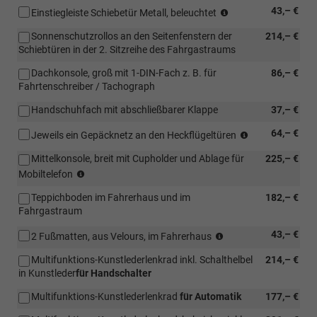
(nur
43,– €
Einstiegleiste Schiebetür Metall, beleuchtet
in
Sonnenschutzrollos an den Seitenfenstern der
214,– €
Verbindung
Schiebtüren in der 2. Sitzreihe des Fahrgastraums
mit
[FM4]
Dachkonsole, groß mit 1-DIN-Fach z. B. für
86,– €
Trimlevel
Fahrtenschreiber / Tachograph
Style
für
Handschuhfach mit abschließbarer Klappe
37,– €
Transporter)
(nur
64,– €
Jeweils ein Gepäcknetz an den Heckflügeltüren
in
Mittelkonsole, breit mit Cupholder und Ablage für
225,– €
Verbindung
(nur
mit
Mobiltelefon
in
[3RE]
Teppichboden im Fahrerhaus und im
182,– €
Verbindung
Heckflügeltüre
Fahrgastraum
mit
(bei
[IA1]
Hochdach
(nur
43,– €
2 Fußmatten, aus Velours, im Fahrerhaus
Fixierpunkt
in
in
nach
dachhoher
Multifunktions-Kunstlederlenkrad inkl. Schalthelbel
214,– €
Verbindung
AMPS-
Ausführung)
in Kunstleder
für Handschalter
mit
Standard
)
[3MA]
an
Multifunktions-Kunstlederlenkrad
für Automatik
177,– €
Teppichboden
der
im