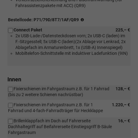
Fahrassistenzpakete mit ACC) (QR9)
(nur
Bestellcode: P71/79D/8T7/1AF/QR9
in
Connect Paket
225,– €
Verbindung
2x USB-Lade-/Datensteckdosen vorn; 2x USB-C (laden) im
mit
F.-Sitzgesstell; 5x USB-C (laden)(2x Ablage vor Lenkrad, 2x
[1ME/6Q2]
Ablagefach im Armaturenbrett, 1x (USB-A) Innenspiegel)
Multifunktions-
Mobiltelefon-Schnittstelle mit induktiver Ladefunktion (9IN)
Kunstlederlenkrad
oder
[1XA/6Q2]
Multifunktions-
Kunstlederlenkrad,
Innen
beheizbar)
Fixierschienen im Fahrgastraum z.B. für 1 Fahrrad
128,– €
(bis zu 2 weitere Schienen nachrüstbar)
Fixierschienen im Fahrgastraum z.B. für 1
1.220,– €
Fahrrad und 4-fach-Fahrradträger für Heckklappe
Brillenklappfach im Dach auf Fahrerseite
16,– €
Dachhaltegriff auf Beifahrerseite Einstiegsgriff B-Säule
Fahrgastraum