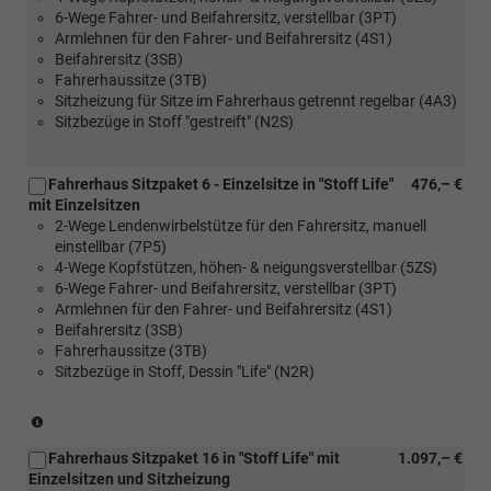
Sitzpaket
6-Wege Fahrer- und Beifahrersitz, verstellbar (3PT)
[Z30]
36)
Armlehnen für den Fahrer- und Beifahrersitz (4S1)
Fahrerhaus
Beifahrersitz (3SB)
Sitzpaket
Fahrerhaussitze (3TB)
36)
Sitzheizung für Sitze im Fahrerhaus getrennt regelbar (4A3)
Sitzbezüge in Stoff "gestreift" (N2S)
Fahrerhaus Sitzpaket 6 - Einzelsitze in "Stoff Life"
476,– €
mit Einzelsitzen
2-Wege Lendenwirbelstütze für den Fahrersitz, manuell
einstellbar (7P5)
4-Wege Kopfstützen, höhen- & neigungsverstellbar (5ZS)
6-Wege Fahrer- und Beifahrersitz, verstellbar (3PT)
Armlehnen für den Fahrer- und Beifahrersitz (4S1)
Beifahrersitz (3SB)
Fahrerhaussitze (3TB)
Sitzbezüge in Stoff, Dessin "Life" (N2R)
(nur
in
Fahrerhaus Sitzpaket 16 in "Stoff Life" mit
1.097,– €
Verbindung
Einzelsitzen und Sitzheizung
mit