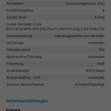
Antriebsart
Verbrennungsmotor (ICE)
Anzahl Sitzplätze
8
Anzahl Türen
4-türig
Codes: Hersteller-Code
TVBCF7/R28/WF8/Z03/Z22/Z54/FC/KH7/P12/QL5/0I2/6CB/7C3
Garantieleistung
Fahrzeuggarantie vom Hersteller
HU/AU neu
vorhanden
Kilometerstand
550
Nichtraucher-Fahrzeug
vorhanden
Polsterung
Stoff
Qualitätssiegel
BVFK-Siegel
Rußpartikelfilter / SCR
vorhanden
Zustand, Beschaffenheit
Scheckheftgepflegt
Serienausstattungen
Pakete