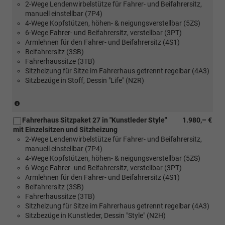
2-Wege Lendenwirbelstütze für Fahrer- und Beifahrersitz,
[FM4]
manuell einstellbar (7P4)
Trimlevel
4-Wege Kopfstützen, höhen- & neigungsverstellbar (5ZS)
Style
6-Wege Fahrer- und Beifahrersitz, verstellbar (3PT)
für
Armlehnen für den Fahrer- und Beifahrersitz (4S1)
Transporter)
Beifahrersitz (3SB)
Fahrerhaussitze (3TB)
Sitzheizung für Sitze im Fahrerhaus getrennt regelbar (4A3)
Sitzbezüge in Stoff, Dessin "Life" (N2R)
(nur
in
Fahrerhaus Sitzpaket 27 in "Kunstleder Style"
1.980,– €
Verbindung
mit Einzelsitzen und Sitzheizung
mit
2-Wege Lendenwirbelstütze für Fahrer- und Beifahrersitz,
[FM4]
manuell einstellbar (7P4)
Trimlevel
4-Wege Kopfstützen, höhen- & neigungsverstellbar (5ZS)
Style
6-Wege Fahrer- und Beifahrersitz, verstellbar (3PT)
für
Armlehnen für den Fahrer- und Beifahrersitz (4S1)
Transporter)
Beifahrersitz (3SB)
Fahrerhaussitze (3TB)
Sitzheizung für Sitze im Fahrerhaus getrennt regelbar (4A3)
Sitzbezüge in Kunstleder, Dessin "Style" (N2H)