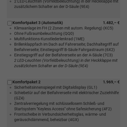
2 LED-Leuchten (Vorfeldbeleuchtung) in der Heckklappe mit
zusätzlichem Schalter an der D-Säule (9E4)
Komfortpaket 3 (Automatik)
1.482,– €
Klimaanlage im FH (2 Zonen mit autom. Regelung) (KC5)
Ohne Fußraumbeleuchtung (QQ0)
Multifunktions-Kunstlederlenkrad (1ME)
Brillenklappfach im Dach auf Fahrerseite; Dachhaltegriff auf
Beifahrerseite; Einstiegsgriff B-Säule Fahrgastraum (6X2)
Einstiegsgriff auf der Beifahrerseite an der A-Säule (7C3)
2 LED-Leuchten (Vorfeldbeleuchtung) in der Heckklappe mit
zusätzlichem Schalter an der D-Säule (9E4)
Komfortpaket 2
1.969,– €
Sicherheitsinnenspiegel mit Digitaldisplay (GL1)
Schiebetür auf der Beifahrerseite mit elektrischer Zuziehhilfe
(GZ4)
Zentralverriegelung mit schlüssellosem Schließ- und
Startsystem "Keyless Access" ohne Safesicherung (4F2)
Frontscheibe in Verbundsicherheitsglas, wärme- und
geräuschdämmend, beheizbar (4GX)