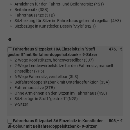
Armlehnen für den Fahrer- und Beifahrersitz (4S1)
Beifahrersitz (3SB)
Fahrerhaussitze (3TB)
Sitzheizung für Sitze im Fahrerhaus getrennt regelbar (4A3)
Sitzbezüge in Kunstleder, Dessin "Style" (N2H)
(nur
in
Fahrerhaus Sitzpaket 10A Einzelsitz in "Stoff
476,– €
Verbindung
gestreift" mit Beifahrerdoppelsitzbank = 9-Sitzer
mit
2-Wege Kopfstützen, höhenverstellbar (3J7)
[FM4]
2-Wege Lendenwirbelstütze für den Fahrersitz, manuell
Trimlevel
einstellbar (7P5)
Style
6-Wege Fahrersitz, verstellbar (3L3)
für
Beifahrerdoppelsitzbank mit Unterladefunktion (33A)
Transporter)
Fahrerhaussitze (3TB)
Ohne Armlehnen an den Sitzen im Fahrerhaus (4S0)
Sitzbezüge in Stoff "gestreift" (N2S)
9-Sitzer
Fahrerhaus Sitzpaket 3A Einzelsitz in Kunstleder
508,– €
Bi-Colour mit Beifahrerdoppelsitzbank= 9-Sitzer