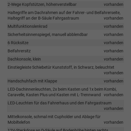
2-Wege Kopfstützen, höhenverstellbar
vorhanden
Haltegriffe am Dachrahmen auf der Fahrer- und Beifahrerseite,
Haltegriff an der B-Säule Fahrgastraum
vorhanden
Multifunktionslenkrad
vorhanden
Sicherheitsinnenspiegel, manuell abblendbar
vorhanden
6 Rücksitze
vorhanden
Beifahrersitz
vorhanden
Dachkonsole, klein
vorhanden
Einstiegleiste Schiebetür Kunststoff, in Schwarz, beleuchtet
vorhanden
Handschuhfach mit Klappe
vorhanden
LED-Dachinnenleuchten, 2x beim Kasten und 1x beim Kombi,
Caravelle, Kasten Plus und Kasten mit L-Trennwand
vorhanden
LED-Leuchten für das Fahrerhaus und den Fahrgastraum
vorhanden
Mittelkonsole, schmal mit Cupholder und Ablage für
Mobiltelefon
vorhanden
12V-Steckdose an D-Säule auf Bodenhöhe hinten rechts