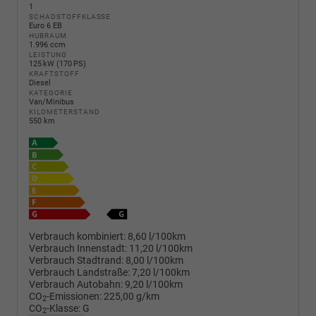
1
SCHADSTOFFKLASSE
Euro 6 EB
HUBRAUM
1.996 ccm
LEISTUNG
125 kW (170 PS)
KRAFTSTOFF
Diesel
KATEGORIE
Van/Minibus
KILOMETERSTAND
550 km
Verbrauch kombiniert:
8,60 l/100km
Verbrauch Innenstadt:
11,20 l/100km
Verbrauch Stadtrand:
8,00 l/100km
Verbrauch Landstraße:
7,20 l/100km
Verbrauch Autobahn:
9,20 l/100km
CO
-Emissionen:
225,00 g/km
2
CO
-Klasse:
G
2