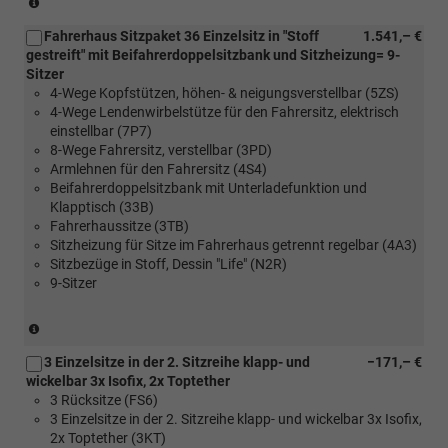
in
Fahrerhaus Sitzpaket 36 Einzelsitz in "Stoff
1.541,– €
Verbindung
gestreift" mit Beifahrerdoppelsitzbank und Sitzheizung= 9-
mit
Sitzer
[FM4]
4-Wege Kopfstützen, höhen- & neigungsverstellbar (5ZS)
Trimlevel
4-Wege Lendenwirbelstütze für den Fahrersitz, elektrisch
Style
einstellbar (7P7)
für
8-Wege Fahrersitz, verstellbar (3PD)
Transporter)
Armlehnen für den Fahrersitz (4S4)
Beifahrerdoppelsitzbank mit Unterladefunktion und
Klapptisch (33B)
Fahrerhaussitze (3TB)
Sitzheizung für Sitze im Fahrerhaus getrennt regelbar (4A3)
Sitzbezüge in Stoff, Dessin "Life" (N2R)
9-Sitzer
(nur
in
3 Einzelsitze in der 2. Sitzreihe klapp- und
−171,– €
Verbindung
wickelbar 3x Isofix, 2x Toptether
mit
3 Rücksitze (FS6)
[FM4]
3 Einzelsitze in der 2. Sitzreihe klapp- und wickelbar 3x Isofix,
Trimlevel
2x Toptether (3KT)
Style