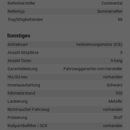
Reifenhersteller
Continental
Reifentyp
Sommerreifen
Tragfähigkeitsindex
88
Sonstiges
Antriebsart
Verbrennungsmotor (ICE)
Anzahl Sitzplätze
5
Anzahl Türen
5-türig
Garantieleistung
Fahrzeuggarantie vom Hersteller
HU/AU neu
vorhanden
Innenausstattung
Schwarz
Kilometerstand
550
Lackierung
Metallic
Nichtraucher-Fahrzeug
vorhanden
Polsterung
Stoff
Rußpartikelfilter / SCR
vorhanden