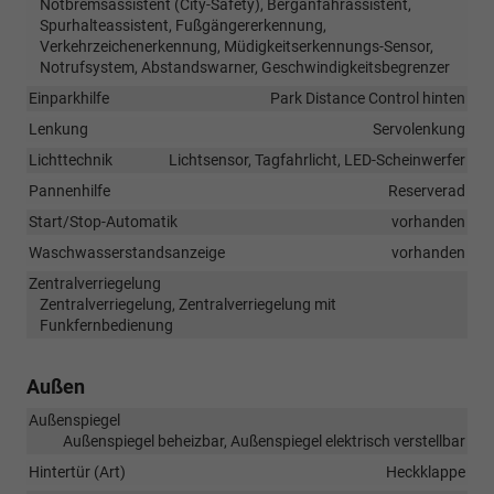
Notbremsassistent (City-Safety), Berganfahrassistent,
Spurhalteassistent, Fußgängererkennung,
Verkehrzeichenerkennung, Müdigkeitserkennungs-Sensor,
Notrufsystem, Abstandswarner, Geschwindigkeitsbegrenzer
Einparkhilfe
Park Distance Control hinten
Lenkung
Servolenkung
Lichttechnik
Lichtsensor, Tagfahrlicht, LED-Scheinwerfer
Pannenhilfe
Reserverad
Start/Stop-Automatik
vorhanden
Waschwasserstandsanzeige
vorhanden
Zentralverriegelung
Zentralverriegelung, Zentralverriegelung mit
Funkfernbedienung
Außen
Außenspiegel
Außenspiegel beheizbar, Außenspiegel elektrisch verstellbar
Hintertür (Art)
Heckklappe