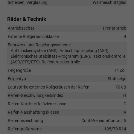
Scheiben, Verglasung
Wärmeschutzglas
Räder & Technik
Antriebsachse
Frontantrieb
Externe Rollgeräuschklasse
B
Fahrwerk- und Regelungssysteme
Antiblockiersystem (ABS), Antischlupfregelung (ASR),
Elektronisches Stabilitäts-Programm (ESP), Traktionskontrolle
(ASR/CTS/ETS), Reifendruckkontrolle
Felgengröße
14 Zoll
Felgentyp
Stahlfelge
Lautstärke externes Rollgeräusch der Reifen
70 dB
Reifen-Geschwindigkeitsindex
H
Reifen-Kraftstoffeffizienzklasse
C
Reifen-Nasshaftungsklasse
A
Reifenbezeichnung
ContiPremiumContact 5
Reifengröße vorne
185/70 R14