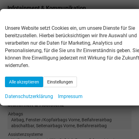
Infotainment & Kommunikation
Wir respektieren Ihre Privatsphäre
Audioanlage
Radio/MP3-Player, Radio, Schnittstelle MP3, Schnittstelle USB,
Unsere Website setzt Cookies ein, um unsere Dienste für Sie
Digitalradio DAB, Farbdisplay, Android Auto, Apple CarPlay,
bereitzustellen. Hierbei berücksichtigen wir Ihre Auswahl und
Musikstreaming integriert, Touchscreen
verarbeiten nur die Daten für Marketing, Analytics und
Außentemperaturanzeige
vorhanden
Personalisierung, für die Sie uns Ihr Einverständnis geben. Si
Bordcomputer
vorhanden
können Ihre Einwilligung jederzeit mit Wirkung für die Zukunf
Navigationssystem
Navigation
widerrufen.
Telefon
Freisprecheinrichtung, Bluetooth
Uhr & Drehzahlmesser
vorhanden
Alle akzeptieren
Einstellungen
Volldigitales Kombiinstrument (Virtual Cockpit)
vorhanden
Datenschutzerklärung
Impressum
Sicherheit & Assistenz
Airbags
Airbag, Fenster-/Kopfairbags Vorne, Beifahrerairbag
abschaltbar, Seitenairbags Vorne, Beifahrerairbag
Assistenzsysteme