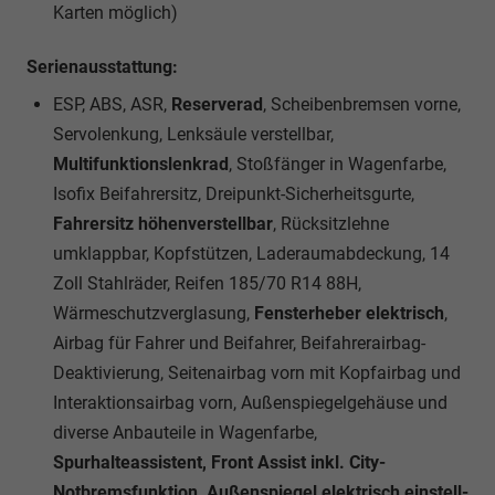
Karten möglich)
Serienausstattung:
ESP, ABS, ASR,
Reserverad
, Scheibenbremsen vorne,
Servolenkung, Lenksäule verstellbar,
Multifunktionslenkrad
, Stoßfänger in Wagenfarbe,
Isofix Beifahrersitz, Dreipunkt-Sicherheitsgurte,
Fahrersitz höhenverstellbar
, Rücksitzlehne
umklappbar, Kopfstützen, Laderaumabdeckung, 14
Zoll Stahlräder, Reifen 185/70 R14 88H,
Wärmeschutzverglasung,
Fensterheber elektrisch
,
Airbag für Fahrer und Beifahrer, Beifahrerairbag-
Deaktivierung, Seitenairbag vorn mit Kopfairbag und
Interaktionsairbag vorn, Außenspiegelgehäuse und
diverse Anbauteile in Wagenfarbe,
Spurhalteassistent, Front Assist inkl. City-
Notbremsfunktion, Außenspiegel elektrisch einstell-