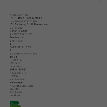
AUSSENFARBE
[2T2T] Deep Black Metallic
INNENAUSSTATTUNG
[EL] Sitzbezug Stoff Titanschwarz
GETRIEBE
Schalt. 5-Gang
ANTRIEBSACHSE
Frontantrieb
ZYLINDER
3
PARTIKELFILTER
1
SCHADSTOFFKLASSE
Euro 6
HUBRAUM
999 ccm
LEISTUNG
59 kW (80 PS)
KRAFTSTOFF
Benzin
KATEGORIE
Kleinwagen
KILOMETERSTAND
550 km
ZUSTAND
unfallfrei