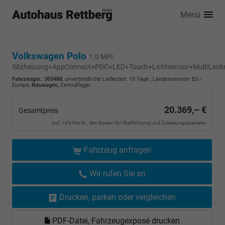
Menü
Volkswagen Polo
1.0 MPI
Sitzheizung+AppConnect+PDC+LED+Touch+Lichtsensor+MultiLenk
Fahrzeugnr.
:
303488
, unverbindliche Lieferzeit:
10 Tage
, Landesversion: EU -
Europa,
Neuwagen
, Zentrallager
20.369,– €
Gesamtpreis
incl. 19% MwSt., den Kosten für Überführung und Zulassungspapieren
Fahrzeug anfragen
Wir rufen Sie an
Drucken, parken oder vergleichen
PDF-Datei, Fahrzeugexposé drucken