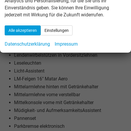
Analytics und Personalisierung, für die Sie uns Ihr
Kreuzungs-Assistent
Einverständnis geben. Sie können Ihre Einwilligung
jederzeit mit Wirkung für die Zukunft widerrufen.
Lautsprecher vorne/hinten (8 Stück)
Lederlenkrad 2-Speichen +
Alle akzeptieren
Einstellungen
Bedienelemente
LED-Heckleuchte animiert
Datenschutzerklärung
Impressum
LED-Scheinwerfer
Lendenwirbelstützen in Vordersitzlehnen
Leseleuchten
Licht-Assistent
LM-Felgen 16" Matar Aero
Mittelarmlehne hinten mit Getränkehalter
Mittelarmlehne vorne verstellbar
Mittelkonsole vorne mit Getränkehalter
Müdigkeit- und AufmerksamkeitsAssistent
Pannenset
Parkbremse elektronisch