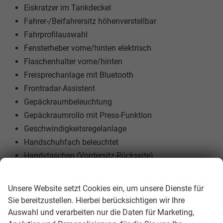
Eiskratzer im Tankdeckel
Fahrer-/Beifahrersitz höhenverstellbar
Fahrprofilauswahl
Fensterheber vorne/hinten elektrisch
Flaschenhalter vorne/hinten
Freisprechanlage mit Bluetooth
Frontradar-Assistent
Gepäckraumbeleuchtung
Gepäckraumrollo mit Press-Funktion
Geschwindigkeitsregelanlage
Handschuhfach beleuchtet
Handytaschen (Vordersitz-Rückseite)
Infotainment 10" Radio
Wir respektieren Ihre Privatsphäre
Innenspiegel mit autom. Abblendung
Unsere Website setzt Cookies ein, um unsere Dienste für
Kindersitz-Halterungen
Sie bereitzustellen. Hierbei berücksichtigen wir Ihre
Klimaanlage „Climatronic"
Auswahl und verarbeiten nur die Daten für Marketing,
Kontroll-Leuchte für Waschwasser