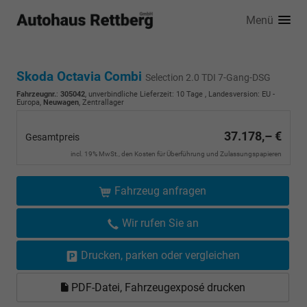
Menü
Skoda Octavia Combi
Selection 2.0 TDI 7-Gang-DSG
Fahrzeugnr.
:
305042
, unverbindliche Lieferzeit:
10 Tage
, Landesversion: EU -
Europa,
Neuwagen
, Zentrallager
37.178,– €
Gesamtpreis
incl. 19% MwSt., den Kosten für Überführung und Zulassungspapieren
Fahrzeug anfragen
Wir rufen Sie an
Drucken, parken oder vergleichen
PDF-Datei, Fahrzeugexposé drucken