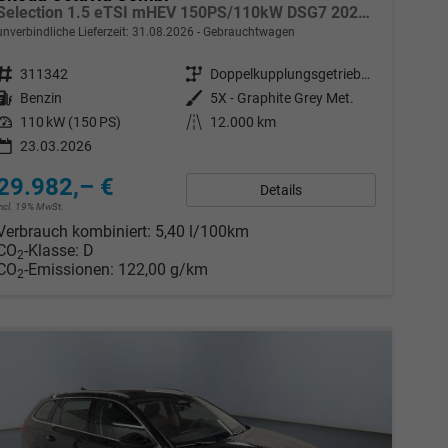
Selection 1.5 eTSI mHEV 150PS/110kW DSG7 2026 +AHK+3-ZONE+RFK+KESSY+EL.HECK+BHZ. LENKRAD
unverbindliche Lieferzeit:
31.08.2026
Gebrauchtwagen
Fahrzeugnr.
311342
Getriebe
Doppelkupplungsgetriebe (DSG)
Kraftstoff
Benzin
Außenfarbe
5X - Graphite Grey Met.
Leistung
110 kW (150 PS)
Kilometerstand
12.000 km
23.03.2026
29.982,– €
Details
incl. 19% MwSt.
Verbrauch kombiniert:
5,40 l/100km
CO
-Klasse:
D
2
CO
-Emissionen:
122,00 g/km
2