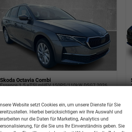
Skoda Octavia Combi
Essence 1.5 eTSI mHEV 150PS/110kW DSG7 2026
unverbindliche Lieferzeit: Ca. 10 Wochen
Neuwagen mit Tageszulassung
Wir respektieren Ihre Privatsphäre
Fahrzeugnr.
303461
Getriebe
Doppelkupplungsgetriebe (DSG)
nsere Website setzt Cookies ein, um unsere Dienste für Sie
Kraftstoff
Benzin
Leistung
110 kW (150 PS)
ereitzustellen. Hierbei berücksichtigen wir Ihre Auswahl und
Kilometerstand
620 km
erarbeiten nur die Daten für Marketing, Analytics und
ersonalisierung, für die Sie uns Ihr Einverständnis geben. Sie
29.412,– €
Details