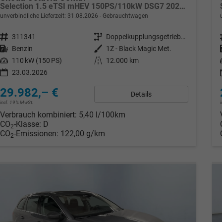
Selection 1.5 eTSI mHEV 150PS/110kW DSG7 2026 +AHK+3-ZONE+RFK+KESSY+EL.HECK+BHZ. LENKRAD
unverbindliche Lieferzeit:
31.08.2026
Gebrauchtwagen
Fahrzeugnr.
311341
Getriebe
Doppelkupplungsgetriebe (DSG)
Kraftstoff
Benzin
Außenfarbe
1Z - Black Magic Met.
Leistung
110 kW (150 PS)
Kilometerstand
12.000 km
23.03.2026
29.982,– €
Details
incl. 19% MwSt.
Verbrauch kombiniert:
5,40 l/100km
CO
-Klasse:
D
2
CO
-Emissionen:
122,00 g/km
2