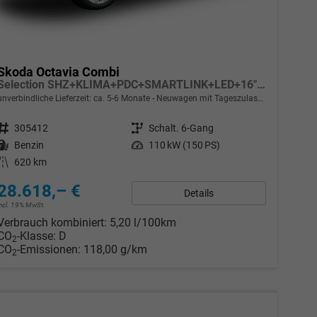
Skoda Octavia Combi
Selection SHZ+KLIMA+PDC+SMARTLINK+LED+16" ALU
unverbindliche Lieferzeit: ca. 5-6 Monate
Neuwagen mit Tageszulassung
Fahrzeugnr.
305412
Getriebe
Schalt. 6-Gang
Kraftstoff
Benzin
Leistung
110 kW (150 PS)
Kilometerstand
620 km
28.618,– €
Details
incl. 19% MwSt.
Verbrauch kombiniert:
5,20 l/100km
CO
-Klasse:
D
2
CO
-Emissionen:
118,00 g/km
2