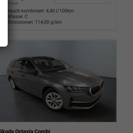
incl. 19% MwSt.
Verbrauch kombiniert:
4,40 l/100km
CO
-Klasse:
C
2
CO
-Emissionen:
114,00 g/km
2
Skoda Octavia Combi