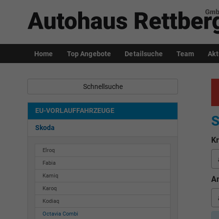
Home
Top Angebote
Detailsuche
Team
Akt
Schnellsuche
EU-VORLAUFFAHRZEUGE
S
Skoda
Kr
Elroq
Fabia
Kamiq
An
Karoq
Kodiaq
Octavia Combi