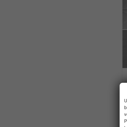
U
b
v
P