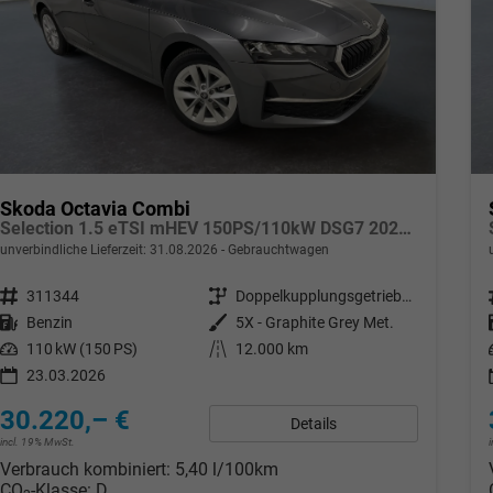
Skoda Octavia Combi
Selection 1.5 eTSI mHEV 150PS/110kW DSG7 2026 +AHK+SUNSET+3-ZONE+RFK+KESSY+EL.HECK+BHZ. LENKRAD
unverbindliche Lieferzeit:
31.08.2026
Gebrauchtwagen
Fahrzeugnr.
311344
Getriebe
Doppelkupplungsgetriebe (DSG)
Kraftstoff
Benzin
Außenfarbe
5X - Graphite Grey Met.
Leistung
110 kW (150 PS)
Kilometerstand
12.000 km
23.03.2026
30.220,– €
Details
incl. 19% MwSt.
Verbrauch kombiniert:
5,40 l/100km
CO
-Klasse:
D