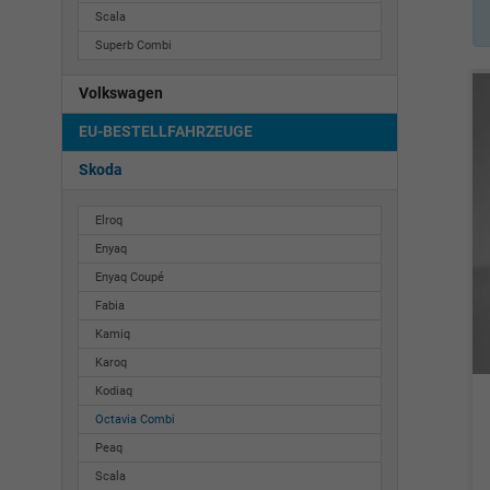
Scala
Superb Combi
Volkswagen
EU-BESTELLFAHRZEUGE
Skoda
Elroq
Enyaq
Enyaq Coupé
Fabia
Kamiq
Karoq
Kodiaq
Octavia Combi
Peaq
Scala