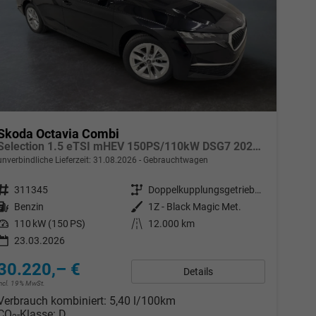
Skoda Octavia Combi
Selection 1.5 eTSI mHEV 150PS/110kW DSG7 2026 +AHK+SUNSET+3-ZONE+RFK+KESSY+EL.HECK+BHZ. LENKRAD
unverbindliche Lieferzeit:
31.08.2026
Gebrauchtwagen
Fahrzeugnr.
311345
Getriebe
Doppelkupplungsgetriebe (DSG)
Kraftstoff
Benzin
Außenfarbe
1Z - Black Magic Met.
Leistung
110 kW (150 PS)
Kilometerstand
12.000 km
23.03.2026
30.220,– €
Details
incl. 19% MwSt.
Verbrauch kombiniert:
5,40 l/100km
CO
-Klasse:
D