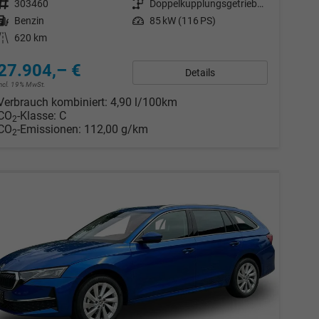
Fahrzeugnr.
303460
Getriebe
Doppelkupplungsgetriebe (DSG)
Kraftstoff
Benzin
Leistung
85 kW (116 PS)
Kilometerstand
620 km
27.904,– €
Details
incl. 19% MwSt.
Verbrauch kombiniert:
4,90 l/100km
CO
-Klasse:
C
2
CO
-Emissionen:
112,00 g/km
2