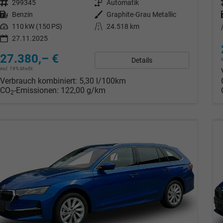
Fahrzeugnr.
299345
Getriebe
Automatik
Kraftstoff
Benzin
Außenfarbe
Graphite-Grau Metallic
Leistung
110 kW (150 PS)
Kilometerstand
24.518 km
27.11.2025
27.380,– €
Details
incl. 19% MwSt.
Verbrauch kombiniert:
5,30 l/100km
CO
-Emissionen:
122,00 g/km
2