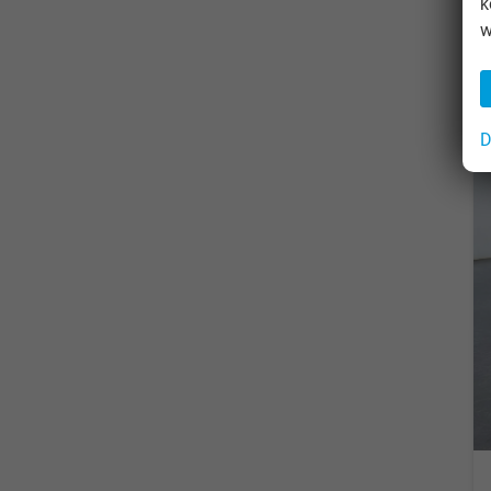
k
w
D