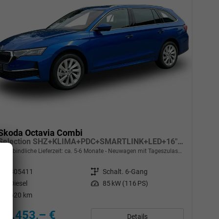
Skoda Octavia Combi
Selection SHZ+KLIMA+PDC+SMARTLINK+LED+16" ALU
unverbindliche Lieferzeit: ca. 5-6 Monate
Neuwagen mit Tageszulassung
Fahrzeugnr.
305411
Getriebe
Schalt. 6-Gang
Kraftstoff
Diesel
Leistung
85 kW (116 PS)
Kilometerstand
620 km
29.453,– €
Details