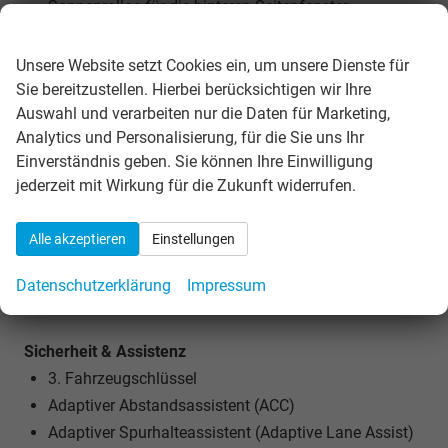
Sonnenrollos für die hinteren Seitenfenster
Wir respektieren Ihre Privatsphäre
Stoffsitzbezüge in Diamond Black
Sunset (Heckscheibe und hintere Seitenscheiben
Unsere Website setzt Cookies ein, um unsere Dienste für
dunkel getönt)
Sie bereitzustellen. Hierbei berücksichtigen wir Ihre
Auswahl und verarbeiten nur die Daten für Marketing,
Tablethalter
Analytics und Personalisierung, für die Sie uns Ihr
Teppich vorne und hinten
Einverständnis geben. Sie können Ihre Einwilligung
jederzeit mit Wirkung für die Zukunft widerrufen.
Räder & Technik
18"-Leichtmetallfelgen "Comet" in Schwarz (Reifen
Alle akzeptieren
Einstellungen
225/45 R18)
Reifenreparaturset
Datenschutzerklärung
Impressum
Selbstsperrendes Differential VAQ
Sicherheit & Assistenz
3. Fahrzeugschlüssel
Adaptiver Abstandsassistent (ACC)
Adaptiver Spurhalteassistent (Adaptive Lane Assist)