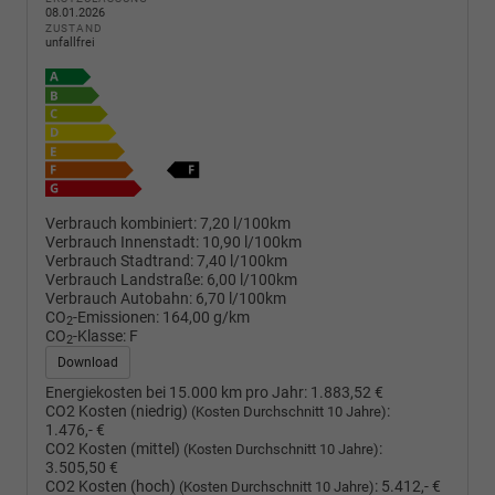
08.01.2026
ZUSTAND
unfallfrei
Verbrauch kombiniert:
7,20 l/100km
Verbrauch Innenstadt:
10,90 l/100km
Verbrauch Stadtrand:
7,40 l/100km
Verbrauch Landstraße:
6,00 l/100km
Verbrauch Autobahn:
6,70 l/100km
CO
-Emissionen:
164,00 g/km
2
CO
-Klasse:
F
2
Download
Energiekosten bei 15.000 km pro Jahr:
1.883,52 €
CO2 Kosten (niedrig)
:
(Kosten Durchschnitt 10 Jahre)
1.476,- €
CO2 Kosten (mittel)
:
(Kosten Durchschnitt 10 Jahre)
3.505,50 €
CO2 Kosten (hoch)
:
5.412,- €
(Kosten Durchschnitt 10 Jahre)