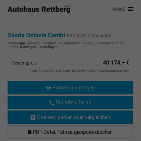
Menü
Skoda Octavia Combi
RS 2.0 TSI 7-Gang-DSG
Fahrzeugnr.
:
296607
, unverbindliche Lieferzeit:
10 Tage
, Landesversion: EU -
Europa,
Neuwagen
, Zentrallager
40.174,– €
Gesamtpreis
incl. 19% MwSt., den Kosten für Überführung und Zulassungspapieren
Fahrzeug anfragen
Wir rufen Sie an
Drucken, parken oder vergleichen
PDF-Datei, Fahrzeugexposé drucken