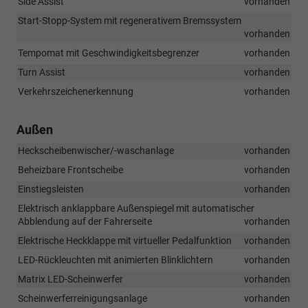
Side Assist
vorhanden
Start-Stopp-System mit regenerativem Bremssystem
vorhanden
Tempomat mit Geschwindigkeitsbegrenzer
vorhanden
Turn Assist
vorhanden
Verkehrszeichenerkennung
vorhanden
Außen
Heckscheibenwischer/-waschanlage
vorhanden
Beheizbare Frontscheibe
vorhanden
Einstiegsleisten
vorhanden
Elektrisch anklappbare Außenspiegel mit automatischer
Abblendung auf der Fahrerseite
vorhanden
Elektrische Heckklappe mit virtueller Pedalfunktion
vorhanden
LED-Rückleuchten mit animierten Blinklichtern
vorhanden
Matrix LED-Scheinwerfer
vorhanden
Scheinwerferreinigungsanlage
vorhanden