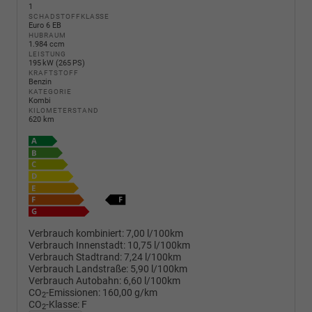
1
SCHADSTOFFKLASSE
Euro 6 EB
HUBRAUM
1.984 ccm
LEISTUNG
195 kW (265 PS)
KRAFTSTOFF
Benzin
KATEGORIE
Kombi
KILOMETERSTAND
620 km
Verbrauch kombiniert:
7,00 l/100km
Verbrauch Innenstadt:
10,75 l/100km
Verbrauch Stadtrand:
7,24 l/100km
Verbrauch Landstraße:
5,90 l/100km
Verbrauch Autobahn:
6,60 l/100km
CO
-Emissionen:
160,00 g/km
2
CO
-Klasse:
F
2