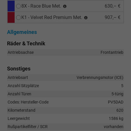
8X - Race Blue Met.
630,– €
K1 - Velvet Red Premium Met.
907,– €
Allgemeines
Räder & Technik
Antriebsachse
Frontantrieb
Sonstiges
Antriebsart
Verbrennungsmotor (ICE)
Anzahl Sitzplätze
5
Anzahl Türen
5-türig
Codes: Hersteller-Code
PV5DAD
Kilometerstand
620
Leergewicht
1586 kg
Rußpartikelfilter / SCR
vorhanden