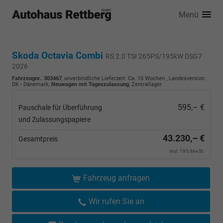
Menü
Skoda Octavia Combi
RS 2.0 TSI 265PS/195kW DSG7
2026
Fahrzeugnr.
:
303467
, unverbindliche Lieferzeit: Ca. 10 Wochen , Landesversion:
DK - Dänemark,
Neuwagen mit Tageszulassung
, Zentrallager
595,– €
Pauschale für Überführung
und Zulassungspapiere
43.230,– €
Gesamtpreis
incl. 19% MwSt.
Fahrzeug anfragen
Wir rufen Sie an