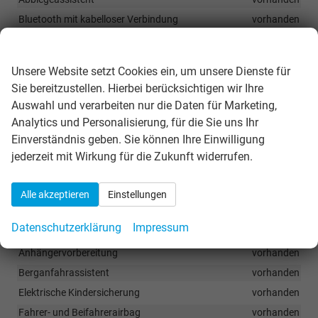
Bluetooth mit kabelloser Verbindung
vorhanden
Canton Soundsystem
vorhanden
Wir respektieren Ihre Privatsphäre
DAB-Radio
vorhanden
Unsere Website setzt Cookies ein, um unsere Dienste für
Infotainment Online 3 Jahre
vorhanden
Sie bereitzustellen. Hierbei berücksichtigen wir Ihre
Kabelloses Smartlink
vorhanden
Auswahl und verarbeiten nur die Daten für Marketing,
Remote-Zugang für 3 Jahre
vorhanden
Analytics und Personalisierung, für die Sie uns Ihr
Einverständnis geben. Sie können Ihre Einwilligung
jederzeit mit Wirkung für die Zukunft widerrufen.
Sicherheit & Assistenz
Adaptiv Fernlichtassistent
vorhanden
Alle akzeptieren
Einstellungen
Adaptiver Spurhalteassistent inkl. Notfallhilfe sowie
Reiseassistent
vorhanden
Datenschutzerklärung
Impressum
Adaptiver Tempomat
vorhanden
Anhängervorbereitung
vorhanden
Berganfahrassistent
vorhanden
Elektrische Kindersicherung
vorhanden
Fahrer- und Beifahrerairbag
vorhanden