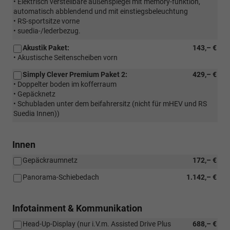
• Elektrisch verstellbare außenspiegel mit memory-funktion,
automatisch abblendend und mit einstiegsbeleuchtung
• RS-sportsitze vorne
• suedia-/lederbezug.
Akustik Paket:
143,– €
• Akustische Seitenscheiben vorn
Simply Clever Premium Paket 2:
429,– €
• Doppelter boden im kofferraum
• Gepäcknetz
• Schubladen unter dem beifahrersitz (nicht für mHEV und RS
Suedia Innen))
Innen
Gepäckraumnetz
172,– €
Panorama-Schiebedach
1.142,– €
Infotainment & Kommunikation
Head-Up-Display (nur i.V.m. Assisted Drive Plus
688,– €