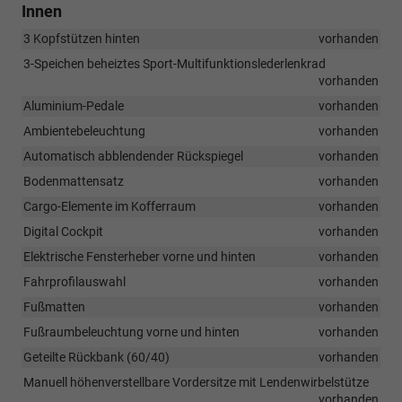
Innen
3 Kopfstützen hinten
vorhanden
3-Speichen beheiztes Sport-Multifunktionslederlenkrad
vorhanden
Aluminium-Pedale
vorhanden
Ambientebeleuchtung
vorhanden
Automatisch abblendender Rückspiegel
vorhanden
Bodenmattensatz
vorhanden
Cargo-Elemente im Kofferraum
vorhanden
Digital Cockpit
vorhanden
Elektrische Fensterheber vorne und hinten
vorhanden
Fahrprofilauswahl
vorhanden
Fußmatten
vorhanden
Fußraumbeleuchtung vorne und hinten
vorhanden
Geteilte Rückbank (60/40)
vorhanden
Manuell höhenverstellbare Vordersitze mit Lendenwirbelstütze
vorhanden