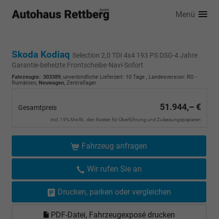
Menü
Skoda Kodiaq
Selection 2,0 TDI 4x4 193 PS DSG-4 Jahre
Garantie-beheizte Frontscheibe-Navi-Sofort
Fahrzeugnr.
:
303389
, unverbindliche Lieferzeit:
10 Tage
, Landesversion: RO -
Rumänien,
Neuwagen
, Zentrallager
51.944,– €
Gesamtpreis
incl. 19% MwSt., den Kosten für Überführung und Zulassungspapieren
Fahrzeug anfragen
Wir rufen Sie an
Drucken, parken oder vergleichen
PDF-Datei, Fahrzeugexposé drucken