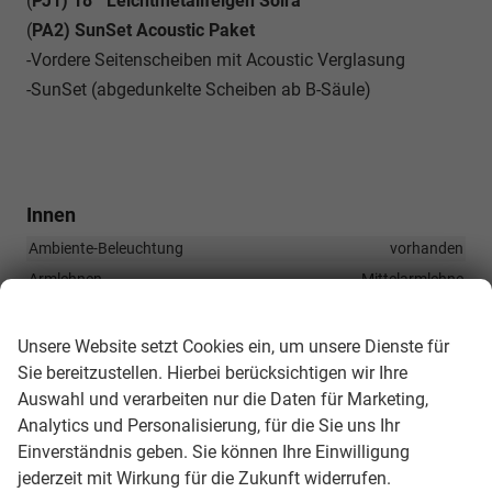
(
PJ1) 18 " Leichtmetallfelgen Soira
(
PA2) SunSet Acoustic Paket
-Vordere Seitenscheiben mit Acoustic Verglasung
-SunSet (abgedunkelte Scheiben ab B-Säule)
Innen
Ambiente-Beleuchtung
vorhanden
Armlehnen
Mittelarmlehne
Wir respektieren Ihre Privatsphäre
Doppelter Laderaumboden
vorhanden
Durchlademöglichkeit
vorhanden
Unsere Website setzt Cookies ein, um unsere Dienste für
Sie bereitzustellen. Hierbei berücksichtigen wir Ihre
Fensterheber
elektrisch 4-fach
Auswahl und verarbeiten nur die Daten für Marketing,
Innenraumfilter
vorhanden
Analytics und Personalisierung, für die Sie uns Ihr
Klimatisierung
3-Zonen-Klimaautomatik
Einverständnis geben. Sie können Ihre Einwilligung
Laderaumabdeckung
vorhanden
jederzeit mit Wirkung für die Zukunft widerrufen.