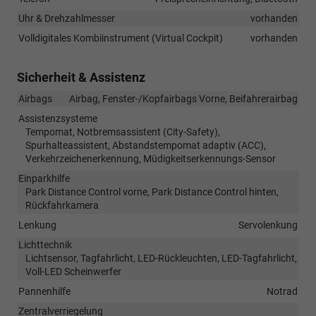
Uhr & Drehzahlmesser
vorhanden
Volldigitales Kombiinstrument (Virtual Cockpit)
vorhanden
Sicherheit & Assistenz
Airbags
Airbag, Fenster-/Kopfairbags Vorne, Beifahrerairbag
Assistenzsysteme
Tempomat, Notbremsassistent (City-Safety),
Spurhalteassistent, Abstandstempomat adaptiv (ACC),
Verkehrzeichenerkennung, Müdigkeitserkennungs-Sensor
Einparkhilfe
Park Distance Control vorne, Park Distance Control hinten,
Rückfahrkamera
Lenkung
Servolenkung
Lichttechnik
Lichtsensor, Tagfahrlicht, LED-Rückleuchten, LED-Tagfahrlicht,
Voll-LED Scheinwerfer
Pannenhilfe
Notrad
Zentralverriegelung