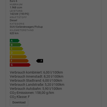
Euro 6
HUBRAUM
1.968 ccm
LEISTUNG
142 kW (193 PS)
KRAFTSTOFF
Diesel
KATEGORIE
SUV/Geländewagen/Pickup
KILOMETERSTAND
620 km
Verbrauch kombiniert:
6,00 l/100km
Verbrauch Innenstadt:
8,20 l/100km
Verbrauch Stadtrand:
6,00 l/100km
Verbrauch Landstraße:
5,20 l/100km
Verbrauch Autobahn:
5,90 l/100km
CO
-Emissionen:
158,00 g/km
2
CO
-Klasse:
F
2
Download