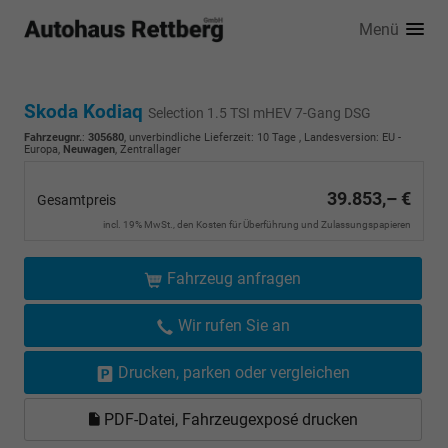
Menü
Skoda Kodiaq
Selection 1.5 TSI mHEV 7-Gang DSG
Fahrzeugnr.
:
305680
, unverbindliche Lieferzeit:
10 Tage
, Landesversion: EU -
Europa,
Neuwagen
, Zentrallager
39.853,– €
Gesamtpreis
incl. 19% MwSt., den Kosten für Überführung und Zulassungspapieren
Fahrzeug anfragen
Wir rufen Sie an
Drucken, parken oder vergleichen
PDF-Datei, Fahrzeugexposé drucken