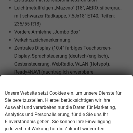
Leichtmetallfelgen „Mazeno“ (18", AERO, silbergrau,
mit schwarzer Radkappe, 7,5Jx18" ET40, Reifen:
235/55 R18)
Vordere Armlehne „Jumbo Box“
Verkehrszeichenerkennung
Zentrales Display (10,4" farbiges Touchscreen-
Display, Sprachsteuerung (deutsch/englisch),
Gestensteuerung, WebRadio, WLAN (Hotspot),
Ready4NAVI (nachträglich erwerbbare
Navigationsfunktion))
Wir respektieren Ihre Privatsphäre
LED-Hauptscheinwerfer
Unsere Website setzt Cookies ein, um unsere Dienste für
LED-Ambientebeleuchtung
Sie bereitzustellen. Hierbei berücksichtigen wir Ihre
LED-Rückleuchten
Auswahl und verarbeiten nur die Daten für Marketing,
Airbags (Fahrer- und Beifahrer-Frontairbag (Beifahrer
Analytics und Personalisierung, für die Sie uns Ihr
abschaltbar), Vorhangairbags vorne und hinten,
Einverständnis geben. Sie können Ihre Einwilligung
Seitenairbags vorne (Fahrer/Beifahrer), mittlerer
jederzeit mit Wirkung für die Zukunft widerrufen.