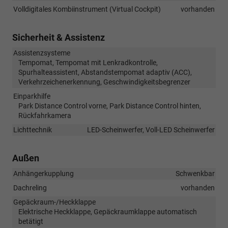
Volldigitales Kombiinstrument (Virtual Cockpit)
vorhanden
Sicherheit & Assistenz
Assistenzsysteme
Tempomat, Tempomat mit Lenkradkontrolle,
Spurhalteassistent, Abstandstempomat adaptiv (ACC),
Verkehrzeichenerkennung, Geschwindigkeitsbegrenzer
Einparkhilfe
Park Distance Control vorne, Park Distance Control hinten,
Rückfahrkamera
Lichttechnik
LED-Scheinwerfer, Voll-LED Scheinwerfer
Außen
Anhängerkupplung
Schwenkbar
Dachreling
vorhanden
Gepäckraum-/Heckklappe
Elektrische Heckklappe, Gepäckraumklappe automatisch
betätigt