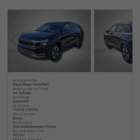
AUSSENFARBE
Black-Magic Perleffekt
INNENAUSSTATTUNG
auf Anfrage
GETRIEBE
Automatik
LEISTUNG
110 kW (150 PS)
KRAFTSTOFF
Benzin
KATEGORIE
SUV/Geländewagen/Pickup
KILOMETERSTAND
620 km
ERSTZULASSUNG