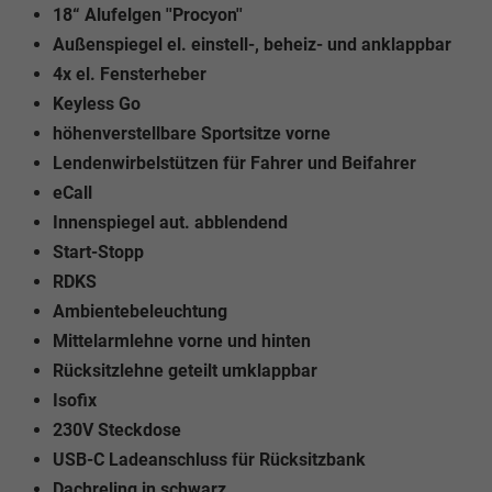
18“ Alufelgen ''Procyon''
Außenspiegel el. einstell-, beheiz- und anklappbar
4x el. Fensterheber
Keyless Go
höhenverstellbare Sportsitze vorne
Lendenwirbelstützen für Fahrer und Beifahrer
eCall
Innenspiegel aut. abblendend
Start-Stopp
RDKS
Ambientebeleuchtung
Mittelarmlehne vorne und hinten
Rücksitzlehne geteilt umklappbar
Isofix
230V Steckdose
USB-C Ladeanschluss für Rücksitzbank
Dachreling in schwarz