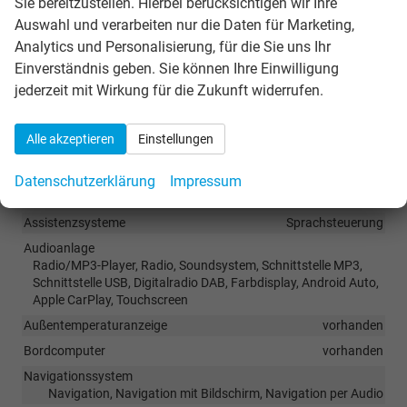
Sie bereitzustellen. Hierbei berücksichtigen wir Ihre
Sitze
Auswahl und verarbeiten nur die Daten für Marketing,
Rücksitzbank hinten geteilt, Sitzheizung, Sitzheizung hinten,
Sportsitze
Analytics und Personalisierung, für die Sie uns Ihr
Sitze: Lordosenstütze
Fahrer und Beifahrer
Einverständnis geben. Sie können Ihre Einwilligung
jederzeit mit Wirkung für die Zukunft widerrufen.
Sitze: Verstellbarkeit
Höhenverstellbarer Fahrer- und Beifahrersitz,
Höhenverstellbarer Beifahrersitz, Höhenverstellbarer
Alle akzeptieren
Einstellungen
Fahrersitz
Datenschutzerklärung
Impressum
Infotainment & Kommunikation
Assistenzsysteme
Sprachsteuerung
Audioanlage
Radio/MP3-Player, Radio, Soundsystem, Schnittstelle MP3,
Schnittstelle USB, Digitalradio DAB, Farbdisplay, Android Auto,
Apple CarPlay, Touchscreen
Außentemperaturanzeige
vorhanden
Bordcomputer
vorhanden
Navigationssystem
Navigation, Navigation mit Bildschirm, Navigation per Audio