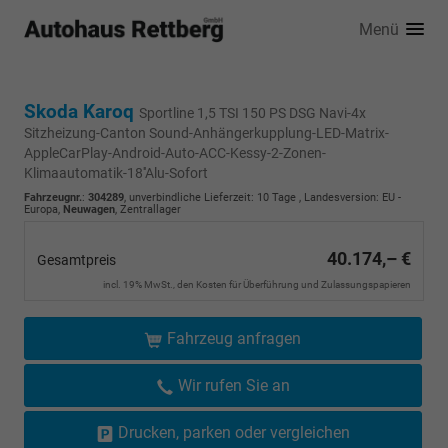
Menü
Skoda Karoq
Sportline 1,5 TSI 150 PS DSG Navi-4x
Sitzheizung-Canton Sound-Anhängerkupplung-LED-Matrix-
AppleCarPlay-Android-Auto-ACC-Kessy-2-Zonen-
Klimaautomatik-18''Alu-Sofort
Fahrzeugnr.
:
304289
, unverbindliche Lieferzeit:
10 Tage
, Landesversion: EU -
Europa,
Neuwagen
, Zentrallager
40.174,– €
Gesamtpreis
incl. 19% MwSt., den Kosten für Überführung und Zulassungspapieren
Fahrzeug anfragen
Wir rufen Sie an
Drucken, parken oder vergleichen