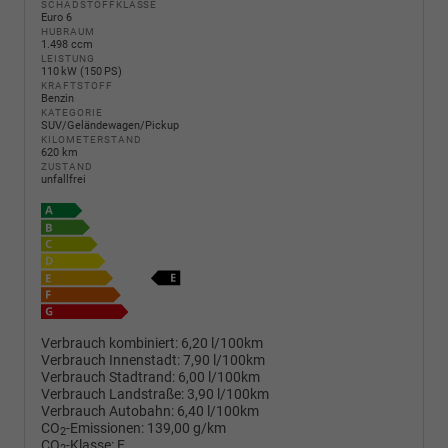
SCHADSTOFFKLASSE
Euro 6
HUBRAUM
1.498 ccm
LEISTUNG
110 kW (150 PS)
KRAFTSTOFF
Benzin
KATEGORIE
SUV/Geländewagen/Pickup
KILOMETERSTAND
620 km
ZUSTAND
unfallfrei
Verbrauch kombiniert:
6,20 l/100km
Verbrauch Innenstadt:
7,90 l/100km
Verbrauch Stadtrand:
6,00 l/100km
Verbrauch Landstraße:
3,90 l/100km
Verbrauch Autobahn:
6,40 l/100km
CO
-Emissionen:
139,00 g/km
2
CO
-Klasse:
E