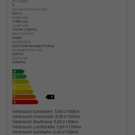
ZYLINDER
4
SCHADSTOFFKLASSE
Euro 6
HUBRAUM
1.998 ccm
LEISTUNG
110 kW (150 PS)
KRAFTSTOFF
Diesel
KATEGORIE
SUV/Geländewagen/Pickup
KILOMETERSTAND
620 km
ZUSTAND
unfallfrei
Verbrauch kombiniert:
5,90 l/100km
Verbrauch Innenstadt:
8,00 l/100km
Verbrauch Stadtrand:
5,80 l/100km
Verbrauch Landstraße:
5,00 l/100km
Verbrauch Autobahn:
6,00 l/100km