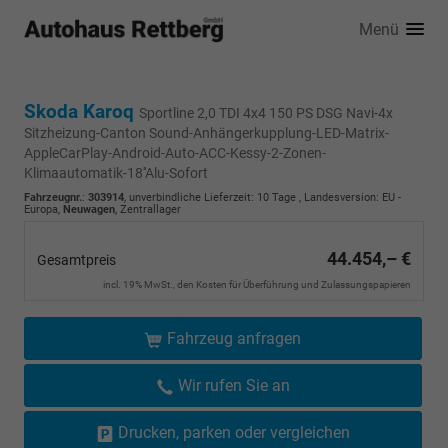
Menü
Skoda Karoq
Sportline 2,0 TDI 4x4 150 PS DSG Navi-4x
Sitzheizung-Canton Sound-Anhängerkupplung-LED-Matrix-
AppleCarPlay-Android-Auto-ACC-Kessy-2-Zonen-
Klimaautomatik-18''Alu-Sofort
Fahrzeugnr.
:
303914
, unverbindliche Lieferzeit:
10 Tage
, Landesversion: EU -
Europa,
Neuwagen
, Zentrallager
44.454,– €
Gesamtpreis
incl. 19% MwSt., den Kosten für Überführung und Zulassungspapieren
Fahrzeug anfragen
Wir rufen Sie an
Drucken, parken oder vergleichen