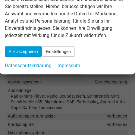
Sportausführung, mit Lenkradheizung, mit Schaltwippen
Sie bereitzustellen. Hierbei berücksichtigen wir Ihre
Sitze
Auswahl und verarbeiten nur die Daten für Marketing,
Rücksitzbank hinten geteilt, Sitzheizung, Sitzheizung hinten,
Analytics und Personalisierung, für die Sie uns Ihr
Sportsitze
Einverständnis geben. Sie können Ihre Einwilligung
Sitze: Lordosenstütze
Fahrer und Beifahrer
jederzeit mit Wirkung für die Zukunft widerrufen.
Sitze: Verstellbarkeit
Höhenverstellbarer Fahrer- und Beifahrersitz,
Höhenverstellbarer Beifahrersitz, Höhenverstellbarer
Alle akzeptieren
Einstellungen
Fahrersitz
Datenschutzerklärung
Impressum
Infotainment & Kommunikation
Assistenzsysteme
Sprachsteuerung
Audioanlage
Radio/MP3-Player, Radio, Soundsystem, Schnittstelle MP3,
Schnittstelle USB, Digitalradio DAB, Farbdisplay, Android Auto,
Apple CarPlay, Touchscreen
Außentemperaturanzeige
vorhanden
Bordcomputer
vorhanden
Navigationssystem