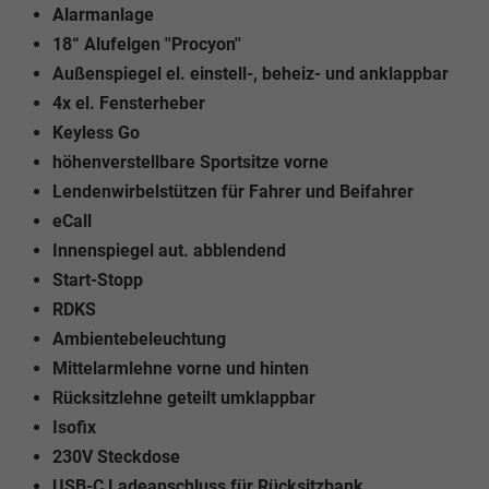
Alarmanlage
18“ Alufelgen ''Procyon''
Außenspiegel el. einstell-, beheiz- und anklappbar
4x el. Fensterheber
Keyless Go
höhenverstellbare Sportsitze vorne
Lendenwirbelstützen für Fahrer und Beifahrer
eCall
Innenspiegel aut. abblendend
Start-Stopp
RDKS
Ambientebeleuchtung
Mittelarmlehne vorne und hinten
Rücksitzlehne geteilt umklappbar
Isofix
230V Steckdose
USB-C Ladeanschluss für Rücksitzbank