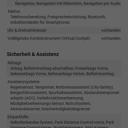
Navigation, Navigation mit Bildschirm, Navigation per Audio
Telefon
Telefonvorbereitung, Freisprecheinrichtung, Bluetooth,
Induktionsladen für Smartphones
Uhr & Drehzahlmesser
vorhanden
Volldigitales Kombiinstrument (Virtual Cockpit)
vorhanden
Sicherheit & Assistenz
Airbags
Airbag, Beifahrerairbag abschaltbar, Knieairbags Vorne,
Seitenairbags Vorne, Seitenairbags Hinten, Beifahrerairbag
Assistenzsysteme
Regensensor, Tempomat, Notbremsassistent (City-Safety),
Berganfahrassistent, Spurhalteassistent, Abstandstempomat
adaptiv (ACC), Verkehrzeichenerkennung,
Müdigkeitserkennungs-Sensor, Notrufsystem,
Abstandswarner, Geschwindigkeitsbegrenzer
Einparkhilfe
Selbstlenkendes System, Park Distance Control vorne, Park
Distance Control hinten, Rückfahrkamera, 360°-Kamera